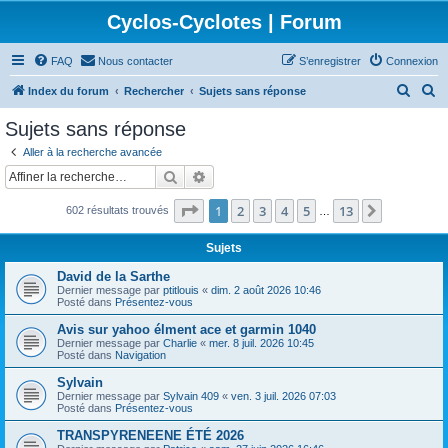
Cyclos-Cyclotes | Forum
FAQ
Nous contacter
S’enregistrer
Connexion
R
R
Index du forum
Rechercher
Sujets sans réponse
e
e
Sujets sans réponse
c
c
Aller à la recherche avancée
h
h
Rechercher
Recherche avancée
e
e
Page
1
sur
13
1
2
3
4
5
13
Suivante
602 résultats trouvés
r
r
…
c
c
Sujets
h
h
David de la Sarthe
e
e
Dernier message par
ptitlouis
«
dim. 2 août 2026 10:46
Posté dans
Présentez-vous
r
r
Avis sur yahoo élment ace et garmin 1040
Dernier message par
Charlie
«
mer. 8 juil. 2026 10:45
Posté dans
Navigation
Sylvain
Dernier message par
Sylvain 409
«
ven. 3 juil. 2026 07:03
Posté dans
Présentez-vous
TRANSPYRENEENE ÉTÉ 2026