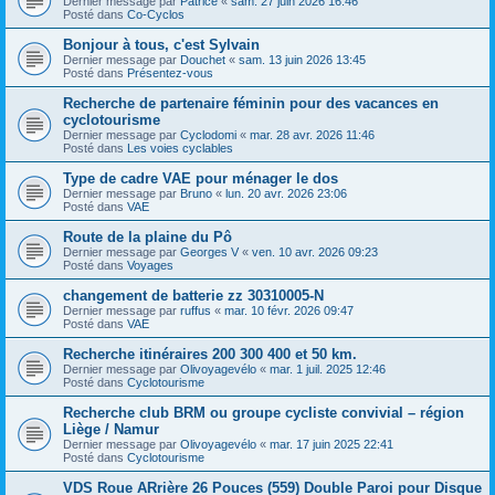
Dernier message par
Patrice
«
sam. 27 juin 2026 16:46
Posté dans
Co-Cyclos
Bonjour à tous, c'est Sylvain
Dernier message par
Douchet
«
sam. 13 juin 2026 13:45
Posté dans
Présentez-vous
Recherche de partenaire féminin pour des vacances en
cyclotourisme
Dernier message par
Cyclodomi
«
mar. 28 avr. 2026 11:46
Posté dans
Les voies cyclables
Type de cadre VAE pour ménager le dos
Dernier message par
Bruno
«
lun. 20 avr. 2026 23:06
Posté dans
VAE
Route de la plaine du Pô
Dernier message par
Georges V
«
ven. 10 avr. 2026 09:23
Posté dans
Voyages
changement de batterie zz 30310005-N
Dernier message par
ruffus
«
mar. 10 févr. 2026 09:47
Posté dans
VAE
Recherche itinéraires 200 300 400 et 50 km.
Dernier message par
Olivoyagevélo
«
mar. 1 juil. 2025 12:46
Posté dans
Cyclotourisme
Recherche club BRM ou groupe cycliste convivial – région
Liège / Namur
Dernier message par
Olivoyagevélo
«
mar. 17 juin 2025 22:41
Posté dans
Cyclotourisme
VDS Roue ARrière 26 Pouces (559) Double Paroi pour Disque