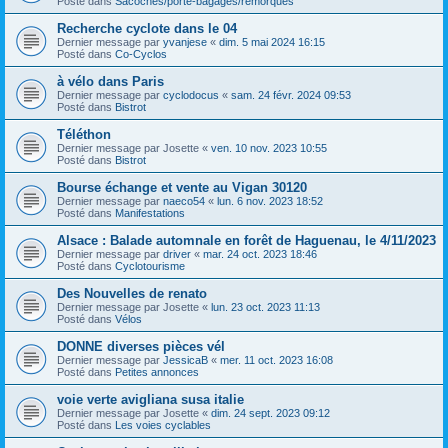
Posté dans
Sacoches/porte-bagages/remorques
Recherche cyclote dans le 04
Dernier message par
yvanjese
«
dim. 5 mai 2024 16:15
Posté dans
Co-Cyclos
à vélo dans Paris
Dernier message par
cyclodocus
«
sam. 24 févr. 2024 09:53
Posté dans
Bistrot
Téléthon
Dernier message par
Josette
«
ven. 10 nov. 2023 10:55
Posté dans
Bistrot
Bourse échange et vente au Vigan 30120
Dernier message par
naeco54
«
lun. 6 nov. 2023 18:52
Posté dans
Manifestations
Alsace : Balade automnale en forêt de Haguenau, le 4/11/2023
Dernier message par
driver
«
mar. 24 oct. 2023 18:46
Posté dans
Cyclotourisme
Des Nouvelles de renato
Dernier message par
Josette
«
lun. 23 oct. 2023 11:13
Posté dans
Vélos
DONNE diverses pièces vél
Dernier message par
JessicaB
«
mer. 11 oct. 2023 16:08
Posté dans
Petites annonces
voie verte avigliana susa italie
Dernier message par
Josette
«
dim. 24 sept. 2023 09:12
Posté dans
Les voies cyclables