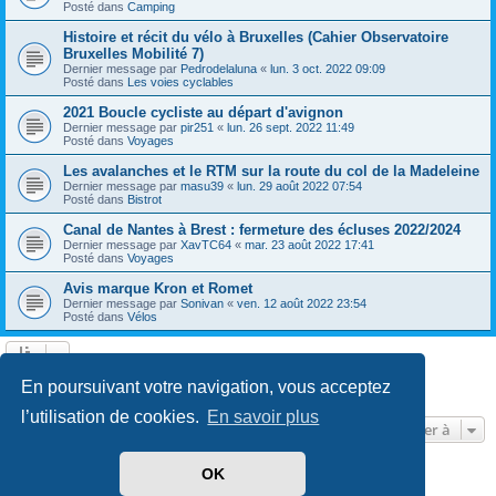
Posté dans
Camping
Histoire et récit du vélo à Bruxelles (Cahier Observatoire
Bruxelles Mobilité 7)
Dernier message par
Pedrodelaluna
«
lun. 3 oct. 2022 09:09
Posté dans
Les voies cyclables
2021 Boucle cycliste au départ d'avignon
Dernier message par
pir251
«
lun. 26 sept. 2022 11:49
Posté dans
Voyages
Les avalanches et le RTM sur la route du col de la Madeleine
Dernier message par
masu39
«
lun. 29 août 2022 07:54
Posté dans
Bistrot
Canal de Nantes à Brest : fermeture des écluses 2022/2024
Dernier message par
XavTC64
«
mar. 23 août 2022 17:41
Posté dans
Voyages
Avis marque Kron et Romet
Dernier message par
Sonivan
«
ven. 12 août 2022 23:54
Posté dans
Vélos
Page
1
sur
13
1
2
3
4
5
13
Suivante
En poursuivant votre navigation, vous acceptez
602 résultats trouvés
…
l’utilisation de cookies.
En savoir plus
Aller à
OK
Développé par
phpBB
® Forum Software © phpBB Limited
Traduit par
phpBB-fr.com