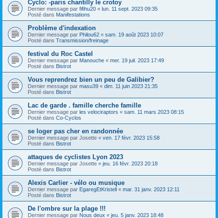
Cyclo: -paris chantilly le crotoy
Dernier message par
fifihu20
«
lun. 11 sept. 2023 09:35
Posté dans
Manifestations
Problème d'indexation
Dernier message par
Philou62
«
sam. 19 août 2023 10:07
Posté dans
Transmission/freinage
festival du Roc Castel
Dernier message par
Manouche
«
mer. 19 juil. 2023 17:49
Posté dans
Bistrot
Vous reprendrez bien un peu de Galibier?
Dernier message par
masu39
«
dim. 11 juin 2023 21:35
Posté dans
Bistrot
Lac de garde . famille cherche famille
Dernier message par
les velociraptors
«
sam. 11 mars 2023 08:15
Posté dans
Co-Cyclos
se loger pas cher en randonnée
Dernier message par
Josette
«
ven. 17 févr. 2023 15:58
Posté dans
Bistrot
attaques de cyclistes Lyon 2023
Dernier message par
Josette
«
jeu. 16 févr. 2023 20:18
Posté dans
Bistrot
Alexis Carlier - vélo ou musique
Dernier message par
EgaregEtKristell
«
mar. 31 janv. 2023 12:11
Posté dans
Bistrot
De l'ombre sur la plage !!!
Dernier message par
Nous deux
«
jeu. 5 janv. 2023 18:48