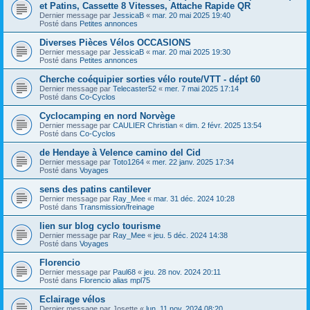
et Patins, Cassette 8 Vitesses, Attache Rapide QR
Dernier message par
JessicaB
«
mar. 20 mai 2025 19:40
Posté dans
Petites annonces
Diverses Pièces Vélos OCCASIONS
Dernier message par
JessicaB
«
mar. 20 mai 2025 19:30
Posté dans
Petites annonces
Cherche coéquipier sorties vélo route/VTT - dépt 60
Dernier message par
Telecaster52
«
mer. 7 mai 2025 17:14
Posté dans
Co-Cyclos
Cyclocamping en nord Norvège
Dernier message par
CAULIER Christian
«
dim. 2 févr. 2025 13:54
Posté dans
Co-Cyclos
de Hendaye à Velence camino del Cid
Dernier message par
Toto1264
«
mer. 22 janv. 2025 17:34
Posté dans
Voyages
sens des patins cantilever
Dernier message par
Ray_Mee
«
mar. 31 déc. 2024 10:28
Posté dans
Transmission/freinage
lien sur blog cyclo tourisme
Dernier message par
Ray_Mee
«
jeu. 5 déc. 2024 14:38
Posté dans
Voyages
Florencio
Dernier message par
Paul68
«
jeu. 28 nov. 2024 20:11
Posté dans
Florencio alias mpl75
Eclairage vélos
Dernier message par
Josette
«
lun. 11 nov. 2024 08:20