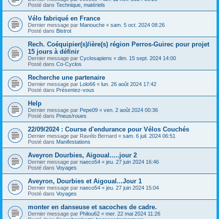
Posté dans
Technique, matériels
Vélo fabriqué en France
Dernier message par
Manouche
«
sam. 5 oct. 2024 08:26
Posté dans
Bistrot
Rech. Coéquipier(s)/ière(s) région Perros-Guirec pour projet
15 jours à définir
Dernier message par
Cyclosapiens
«
dim. 15 sept. 2024 14:00
Posté dans
Co-Cyclos
Recherche une partenaire
Dernier message par
Lolo66
«
lun. 26 août 2024 17:42
Posté dans
Présentez-vous
Help
Dernier message par
Pepe09
«
ven. 2 août 2024 00:36
Posté dans
Pneus/roues
22/09/2024 : Course d'endurance pour Vélos Couchés
Dernier message par
Ravélo Bernard
«
sam. 6 juil. 2024 06:51
Posté dans
Manifestations
Aveyron Dourbies, Aigoual.....jour 2
Dernier message par
naeco54
«
jeu. 27 juin 2024 16:46
Posté dans
Voyages
Aveyron, Dourbies et Aigoual...Jour 1
Dernier message par
naeco54
«
jeu. 27 juin 2024 15:04
Posté dans
Voyages
monter en danseuse et sacoches de cadre.
Dernier message par
Philou62
«
mer. 22 mai 2024 11:26