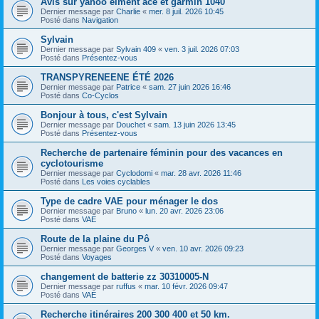
Avis sur yahoo élment ace et garmin 1040
Dernier message par
Charlie
«
mer. 8 juil. 2026 10:45
Posté dans
Navigation
Sylvain
Dernier message par
Sylvain 409
«
ven. 3 juil. 2026 07:03
Posté dans
Présentez-vous
TRANSPYRENEENE ÉTÉ 2026
Dernier message par
Patrice
«
sam. 27 juin 2026 16:46
Posté dans
Co-Cyclos
Bonjour à tous, c'est Sylvain
Dernier message par
Douchet
«
sam. 13 juin 2026 13:45
Posté dans
Présentez-vous
Recherche de partenaire féminin pour des vacances en
cyclotourisme
Dernier message par
Cyclodomi
«
mar. 28 avr. 2026 11:46
Posté dans
Les voies cyclables
Type de cadre VAE pour ménager le dos
Dernier message par
Bruno
«
lun. 20 avr. 2026 23:06
Posté dans
VAE
Route de la plaine du Pô
Dernier message par
Georges V
«
ven. 10 avr. 2026 09:23
Posté dans
Voyages
changement de batterie zz 30310005-N
Dernier message par
ruffus
«
mar. 10 févr. 2026 09:47
Posté dans
VAE
Recherche itinéraires 200 300 400 et 50 km.