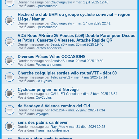
Dernier message par
Olivoyagevélo
«
mar. 1 juil. 2025 12:46
Posté dans
Cyclotourisme
Recherche club BRM ou groupe cycliste convivial – région
Liège / Namur
Dernier message par
Olivoyagevélo
«
mar. 17 juin 2025 22:41
Posté dans
Cyclotourisme
VDS Roue ARrière 26 Pouces (559) Double Paroi pour Disque
et Patins, Cassette 8 Vitesses, Attache Rapide QR
Dernier message par
JessicaB
«
mar. 20 mai 2025 19:40
Posté dans
Petites annonces
Diverses Pièces Vélos OCCASIONS
Dernier message par
JessicaB
«
mar. 20 mai 2025 19:30
Posté dans
Petites annonces
Cherche coéquipier sorties vélo route/VTT - dépt 60
Dernier message par
Telecaster52
«
mer. 7 mai 2025 17:14
Posté dans
Co-Cyclos
Cyclocamping en nord Norvège
Dernier message par
CAULIER Christian
«
dim. 2 févr. 2025 13:54
Posté dans
Co-Cyclos
de Hendaye à Velence camino del Cid
Dernier message par
Toto1264
«
mer. 22 janv. 2025 17:34
Posté dans
Voyages
sens des patins cantilever
Dernier message par
Ray_Mee
«
mar. 31 déc. 2024 10:28
Posté dans
Transmission/freinage
lien sur blog cyclo tourisme