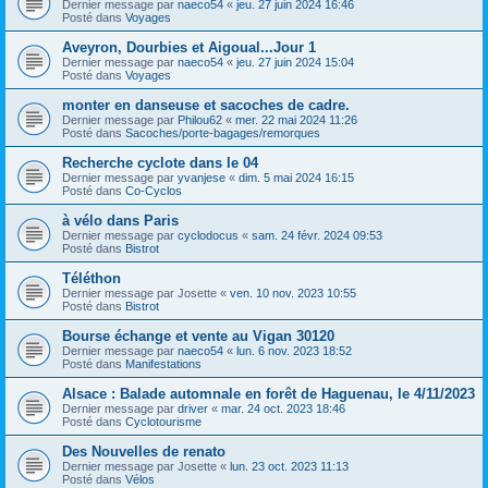
Dernier message par
naeco54
«
jeu. 27 juin 2024 16:46
Posté dans
Voyages
Aveyron, Dourbies et Aigoual...Jour 1
Dernier message par
naeco54
«
jeu. 27 juin 2024 15:04
Posté dans
Voyages
monter en danseuse et sacoches de cadre.
Dernier message par
Philou62
«
mer. 22 mai 2024 11:26
Posté dans
Sacoches/porte-bagages/remorques
Recherche cyclote dans le 04
Dernier message par
yvanjese
«
dim. 5 mai 2024 16:15
Posté dans
Co-Cyclos
à vélo dans Paris
Dernier message par
cyclodocus
«
sam. 24 févr. 2024 09:53
Posté dans
Bistrot
Téléthon
Dernier message par
Josette
«
ven. 10 nov. 2023 10:55
Posté dans
Bistrot
Bourse échange et vente au Vigan 30120
Dernier message par
naeco54
«
lun. 6 nov. 2023 18:52
Posté dans
Manifestations
Alsace : Balade automnale en forêt de Haguenau, le 4/11/2023
Dernier message par
driver
«
mar. 24 oct. 2023 18:46
Posté dans
Cyclotourisme
Des Nouvelles de renato
Dernier message par
Josette
«
lun. 23 oct. 2023 11:13
Posté dans
Vélos