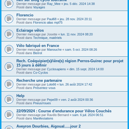
Dernier message par
Ray_Mee
«
jeu. 5 déc. 2024 14:38
Posté dans
Voyages
Florencio
Dernier message par
Paul68
«
jeu. 28 nov. 2024 20:11
Posté dans
Florencio alias mpl75
Eclairage vélos
Dernier message par
Josette
«
lun. 11 nov. 2024 08:20
Posté dans
Technique, matériels
Vélo fabriqué en France
Dernier message par
Manouche
«
sam. 5 oct. 2024 08:26
Posté dans
Bistrot
Rech. Coéquipier(s)/ière(s) région Perros-Guirec pour projet
15 jours à définir
Dernier message par
Cyclosapiens
«
dim. 15 sept. 2024 14:00
Posté dans
Co-Cyclos
Recherche une partenaire
Dernier message par
Lolo66
«
lun. 26 août 2024 17:42
Posté dans
Présentez-vous
Help
Dernier message par
Pepe09
«
ven. 2 août 2024 00:36
Posté dans
Pneus/roues
22/09/2024 : Course d'endurance pour Vélos Couchés
Dernier message par
Ravélo Bernard
«
sam. 6 juil. 2024 06:51
Posté dans
Manifestations
Aveyron Dourbies, Aigoual.....jour 2