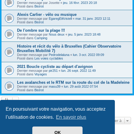
Dernier message par
Josette
«
jeu. 16 févr. 2023 20:18
Posté dans
Bistrot
Alexis Carlier - vélo ou musique
Dernier message par
EgaregEtKristell
«
mar. 31 janv. 2023 12:11
Posté dans
Bistrot
De l'ombre sur la plage !!!
Dernier message par
Nous deux
«
jeu. 5 janv. 2023 18:48
Posté dans
Camping
Histoire et récit du vélo à Bruxelles (Cahier Observatoire
Bruxelles Mobilité 7)
Dernier message par
Pedrodelaluna
«
lun. 3 oct. 2022 09:09
Posté dans
Les voies cyclables
2021 Boucle cycliste au départ d'avignon
Dernier message par
pir251
«
lun. 26 sept. 2022 11:49
Posté dans
Voyages
Les avalanches et le RTM sur la route du col de la Madeleine
Dernier message par
masu39
«
lun. 29 août 2022 07:54
Posté dans
Bistrot
Page
1
sur
13
1
2
3
4
5
13
Suivante
En poursuivant votre navigation, vous acceptez
604 résultats trouvés
…
l’utilisation de cookies.
En savoir plus
Aller à
OK
Développé par
phpBB
® Forum Software © phpBB Limited