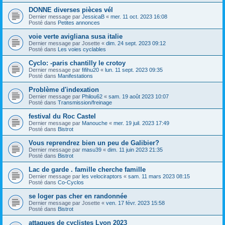
DONNE diverses pièces vél
Dernier message par
JessicaB
«
mer. 11 oct. 2023 16:08
Posté dans
Petites annonces
voie verte avigliana susa italie
Dernier message par
Josette
«
dim. 24 sept. 2023 09:12
Posté dans
Les voies cyclables
Cyclo: -paris chantilly le crotoy
Dernier message par
fifihu20
«
lun. 11 sept. 2023 09:35
Posté dans
Manifestations
Problème d'indexation
Dernier message par
Philou62
«
sam. 19 août 2023 10:07
Posté dans
Transmission/freinage
festival du Roc Castel
Dernier message par
Manouche
«
mer. 19 juil. 2023 17:49
Posté dans
Bistrot
Vous reprendrez bien un peu de Galibier?
Dernier message par
masu39
«
dim. 11 juin 2023 21:35
Posté dans
Bistrot
Lac de garde . famille cherche famille
Dernier message par
les velociraptors
«
sam. 11 mars 2023 08:15
Posté dans
Co-Cyclos
se loger pas cher en randonnée
Dernier message par
Josette
«
ven. 17 févr. 2023 15:58
Posté dans
Bistrot
attaques de cyclistes Lyon 2023