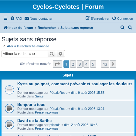
Cyclos-Cyclotes | Forum
FAQ
Nous contacter
S’enregistrer
Connexion
R
R
Index du forum
Rechercher
Sujets sans réponse
e
e
Sujets sans réponse
c
c
Aller à la recherche avancée
h
h
Rechercher
Recherche avancée
e
e
Page
1
sur
13
1
2
3
4
5
13
Suivante
604 résultats trouvés
r
r
…
c
c
Sujets
h
h
Kyste au poignet, comment prévenir et soulager les douleurs
e
e
?
Dernier message par
PédaleRose
«
dim. 9 août 2026 15:55
r
r
Posté dans
Santé
Bonjour à tous
Dernier message par
PédaleRose
«
dim. 9 août 2026 13:21
Posté dans
Présentez-vous
David de la Sarthe
Dernier message par
ptitlouis
«
dim. 2 août 2026 10:46
Posté dans
Présentez-vous