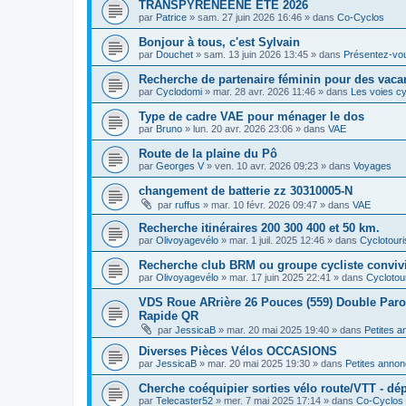
TRANSPYRENEENE ÉTÉ 2026
par
Patrice
»
sam. 27 juin 2026 16:46
» dans
Co-Cyclos
Bonjour à tous, c'est Sylvain
par
Douchet
»
sam. 13 juin 2026 13:45
» dans
Présentez-vo
Recherche de partenaire féminin pour des vaca
par
Cyclodomi
»
mar. 28 avr. 2026 11:46
» dans
Les voies cy
Type de cadre VAE pour ménager le dos
par
Bruno
»
lun. 20 avr. 2026 23:06
» dans
VAE
Route de la plaine du Pô
par
Georges V
»
ven. 10 avr. 2026 09:23
» dans
Voyages
changement de batterie zz 30310005-N
par
ruffus
»
mar. 10 févr. 2026 09:47
» dans
VAE
Recherche itinéraires 200 300 400 et 50 km.
par
Olivoyagevélo
»
mar. 1 juil. 2025 12:46
» dans
Cyclotour
Recherche club BRM ou groupe cycliste convivi
par
Olivoyagevélo
»
mar. 17 juin 2025 22:41
» dans
Cyclotou
VDS Roue ARrière 26 Pouces (559) Double Paroi 
Rapide QR
par
JessicaB
»
mar. 20 mai 2025 19:40
» dans
Petites 
Diverses Pièces Vélos OCCASIONS
par
JessicaB
»
mar. 20 mai 2025 19:30
» dans
Petites anno
Cherche coéquipier sorties vélo route/VTT - dép
par
Telecaster52
»
mer. 7 mai 2025 17:14
» dans
Co-Cyclos