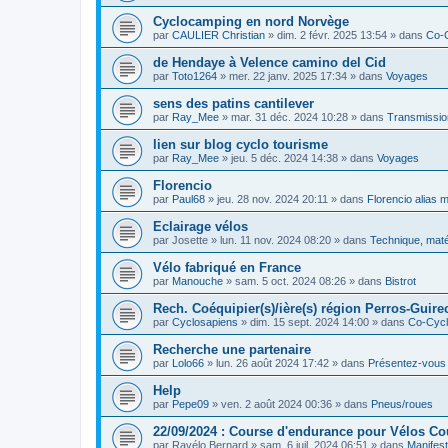
Cyclocamping en nord Norvège
par
CAULIER Christian
»
dim. 2 févr. 2025 13:54
» dans
Co-
de Hendaye à Velence camino del Cid
par
Toto1264
»
mer. 22 janv. 2025 17:34
» dans
Voyages
sens des patins cantilever
par
Ray_Mee
»
mar. 31 déc. 2024 10:28
» dans
Transmissio
lien sur blog cyclo tourisme
par
Ray_Mee
»
jeu. 5 déc. 2024 14:38
» dans
Voyages
Florencio
par
Paul68
»
jeu. 28 nov. 2024 20:11
» dans
Florencio alias 
Eclairage vélos
par
Josette
»
lun. 11 nov. 2024 08:20
» dans
Technique, maté
Vélo fabriqué en France
par
Manouche
»
sam. 5 oct. 2024 08:26
» dans
Bistrot
Rech. Coéquipier(s)/ière(s) région Perros-Guirec
par
Cyclosapiens
»
dim. 15 sept. 2024 14:00
» dans
Co-Cyc
Recherche une partenaire
par
Lolo66
»
lun. 26 août 2024 17:42
» dans
Présentez-vous
Help
par
Pepe09
»
ven. 2 août 2024 00:36
» dans
Pneus/roues
22/09/2024 : Course d'endurance pour Vélos C
par
Ravélo Bernard
»
sam. 6 juil. 2024 06:51
» dans
Manifest