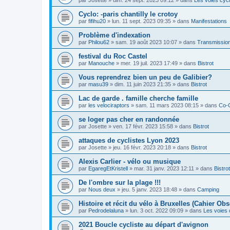
Cyclo: -paris chantilly le crotoy
par
fifihu20
»
lun. 11 sept. 2023 09:35
» dans
Manifestations
Problème d'indexation
par
Philou62
»
sam. 19 août 2023 10:07
» dans
Transmission
festival du Roc Castel
par
Manouche
»
mer. 19 juil. 2023 17:49
» dans
Bistrot
Vous reprendrez bien un peu de Galibier?
par
masu39
»
dim. 11 juin 2023 21:35
» dans
Bistrot
Lac de garde . famille cherche famille
par
les velociraptors
»
sam. 11 mars 2023 08:15
» dans
Co-
se loger pas cher en randonnée
par
Josette
»
ven. 17 févr. 2023 15:58
» dans
Bistrot
attaques de cyclistes Lyon 2023
par
Josette
»
jeu. 16 févr. 2023 20:18
» dans
Bistrot
Alexis Carlier - vélo ou musique
par
EgaregEtKristell
»
mar. 31 janv. 2023 12:11
» dans
Bistrot
De l'ombre sur la plage !!!
par
Nous deux
»
jeu. 5 janv. 2023 18:48
» dans
Camping
Histoire et récit du vélo à Bruxelles (Cahier Obs
par
Pedrodelaluna
»
lun. 3 oct. 2022 09:09
» dans
Les voies 
2021 Boucle cycliste au départ d'avignon