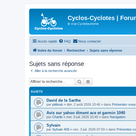
Cyclos-Cyclotes | Foru
le vrai Cyclotourisme
Accès rapide
FAQ
Nous contacter
Index du forum
Rechercher
Sujets sans réponse
Sujets sans réponse
Aller à la recherche avancée
Rechercher
Recherche avancée
SUJETS
David de la Sarthe
par
ptitlouis
»
dim. 2 août 2026 10:46
» dans
Présentez-vous
Avis sur yahoo élment ace et garmin 1040
par
Charlie
»
mer. 8 juil. 2026 10:45
» dans
Navigation
Sylvain
par
Sylvain 409
»
ven. 3 juil. 2026 07:03
» dans
Présentez-v