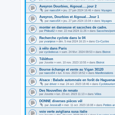
Aveyron Dourbies, Aigoual.....jour 2
par
naeco54
»
jeu. 27 juin 2024 16:46
» dans
Voyages
Aveyron, Dourbies et Aigoual...Jour 1
par
naeco54
»
jeu. 27 juin 2024 15:04
» dans
Voyages
monter en danseuse et sacoches de cadre.
par
Philou62
»
mer. 22 mai 2024 11:26
» dans
Sacoches/por
Recherche cyclote dans le 04
par
yvanjese
»
dim. 5 mai 2024 16:15
» dans
Co-Cyclos
à vélo dans Paris
par
cyclodocus
»
sam. 24 févr. 2024 09:53
» dans
Bistrot
Téléthon
par
Josette
»
ven. 10 nov. 2023 10:55
» dans
Bistrot
Bourse échange et vente au Vigan 30120
par
naeco54
»
lun. 6 nov. 2023 18:52
» dans
Manifestations
Alsace : Balade automnale en forêt de Haguenau
par
driver
»
mar. 24 oct. 2023 18:46
» dans
Cyclotouris
Des Nouvelles de renato
par
Josette
»
lun. 23 oct. 2023 11:13
» dans
Vélos
DONNE diverses pièces vél
par
JessicaB
»
mer. 11 oct. 2023 16:08
» dans
Petites 
voie verte avigliana susa italie
par
Josette
»
dim. 24 sept. 2023 09:12
» dans
Les voies cyc