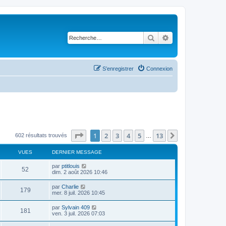
Rechercher
Recherche avancé
S’enregistrer
Connexion
Page
1
sur
13
1
2
3
4
5
13
Suivante
602 résultats trouvés
…
VUES
DERNIER MESSAGE
D
par
ptitlouis
V
52
e
dim. 2 août 2026 10:46
r
u
n
D
par
Charlie
V
179
i
e
mer. 8 juil. 2026 10:45
e
e
r
r
u
n
D
par
Sylvain 409
s
m
V
181
i
e
ven. 3 juil. 2026 07:03
e
e
e
r
s
r
u
n
s