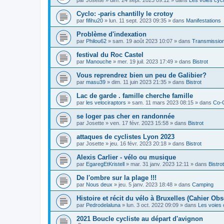
Cyclo: -paris chantilly le crotoy
par
fifihu20
»
lun. 11 sept. 2023 09:35
» dans
Manifestations
Problème d'indexation
par
Philou62
»
sam. 19 août 2023 10:07
» dans
Transmission
festival du Roc Castel
par
Manouche
»
mer. 19 juil. 2023 17:49
» dans
Bistrot
Vous reprendrez bien un peu de Galibier?
par
masu39
»
dim. 11 juin 2023 21:35
» dans
Bistrot
Lac de garde . famille cherche famille
par
les velociraptors
»
sam. 11 mars 2023 08:15
» dans
Co-
se loger pas cher en randonnée
par
Josette
»
ven. 17 févr. 2023 15:58
» dans
Bistrot
attaques de cyclistes Lyon 2023
par
Josette
»
jeu. 16 févr. 2023 20:18
» dans
Bistrot
Alexis Carlier - vélo ou musique
par
EgaregEtKristell
»
mar. 31 janv. 2023 12:11
» dans
Bistrot
De l'ombre sur la plage !!!
par
Nous deux
»
jeu. 5 janv. 2023 18:48
» dans
Camping
Histoire et récit du vélo à Bruxelles (Cahier Obs
par
Pedrodelaluna
»
lun. 3 oct. 2022 09:09
» dans
Les voies 
2021 Boucle cycliste au départ d'avignon