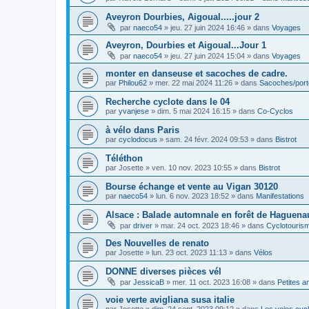
Aveyron Dourbies, Aigoual.....jour 2
par
naeco54
»
jeu. 27 juin 2024 16:46
» dans
Voyages
Aveyron, Dourbies et Aigoual...Jour 1
par
naeco54
»
jeu. 27 juin 2024 15:04
» dans
Voyages
monter en danseuse et sacoches de cadre.
par
Philou62
»
mer. 22 mai 2024 11:26
» dans
Sacoches/por
Recherche cyclote dans le 04
par
yvanjese
»
dim. 5 mai 2024 16:15
» dans
Co-Cyclos
à vélo dans Paris
par
cyclodocus
»
sam. 24 févr. 2024 09:53
» dans
Bistrot
Téléthon
par
Josette
»
ven. 10 nov. 2023 10:55
» dans
Bistrot
Bourse échange et vente au Vigan 30120
par
naeco54
»
lun. 6 nov. 2023 18:52
» dans
Manifestations
Alsace : Balade automnale en forêt de Haguenau
par
driver
»
mar. 24 oct. 2023 18:46
» dans
Cyclotouris
Des Nouvelles de renato
par
Josette
»
lun. 23 oct. 2023 11:13
» dans
Vélos
DONNE diverses pièces vél
par
JessicaB
»
mer. 11 oct. 2023 16:08
» dans
Petites 
voie verte avigliana susa italie
par
Josette
»
dim. 24 sept. 2023 09:12
» dans
Les voies cyc