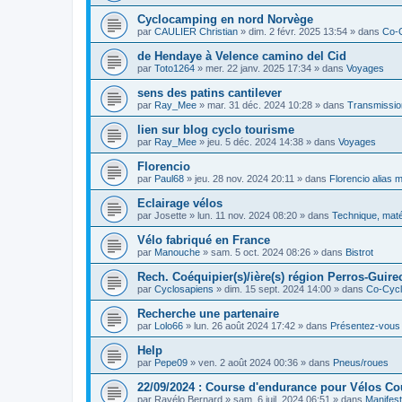
Cyclocamping en nord Norvège
par
CAULIER Christian
»
dim. 2 févr. 2025 13:54
» dans
Co-
de Hendaye à Velence camino del Cid
par
Toto1264
»
mer. 22 janv. 2025 17:34
» dans
Voyages
sens des patins cantilever
par
Ray_Mee
»
mar. 31 déc. 2024 10:28
» dans
Transmissio
lien sur blog cyclo tourisme
par
Ray_Mee
»
jeu. 5 déc. 2024 14:38
» dans
Voyages
Florencio
par
Paul68
»
jeu. 28 nov. 2024 20:11
» dans
Florencio alias 
Eclairage vélos
par
Josette
»
lun. 11 nov. 2024 08:20
» dans
Technique, maté
Vélo fabriqué en France
par
Manouche
»
sam. 5 oct. 2024 08:26
» dans
Bistrot
Rech. Coéquipier(s)/ière(s) région Perros-Guirec
par
Cyclosapiens
»
dim. 15 sept. 2024 14:00
» dans
Co-Cyc
Recherche une partenaire
par
Lolo66
»
lun. 26 août 2024 17:42
» dans
Présentez-vous
Help
par
Pepe09
»
ven. 2 août 2024 00:36
» dans
Pneus/roues
22/09/2024 : Course d'endurance pour Vélos C
par
Ravélo Bernard
»
sam. 6 juil. 2024 06:51
» dans
Manifest