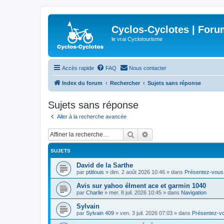
Cyclos-Cyclotes | Foru
le vrai Cyclotourisme
Accès rapide
FAQ
Nous contacter
Index du forum
Rechercher
Sujets sans réponse
Sujets sans réponse
Aller à la recherche avancée
Rechercher
Recherche avancée
SUJETS
David de la Sarthe
par
ptitlouis
»
dim. 2 août 2026 10:46
» dans
Présentez-vous
Avis sur yahoo élment ace et garmin 1040
par
Charlie
»
mer. 8 juil. 2026 10:45
» dans
Navigation
Sylvain
par
Sylvain 409
»
ven. 3 juil. 2026 07:03
» dans
Présentez-v