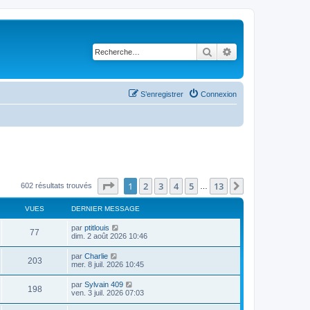
Rechercher
Recherche avancé
S’enregistrer
Connexion
Page
1
sur
13
1
2
3
4
5
13
Suivante
602 résultats trouvés
…
VUES
DERNIER MESSAGE
D
par
ptitlouis
V
77
e
dim. 2 août 2026 10:46
r
u
n
D
par
Charlie
V
203
i
e
mer. 8 juil. 2026 10:45
e
e
r
r
u
n
D
par
Sylvain 409
s
m
V
198
i
e
ven. 3 juil. 2026 07:03
e
e
e
r
s
r
u
n
s