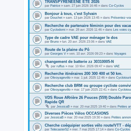
TRANSPYRENEENE ÉTÉ 2026
par
Patrice
»
sam. 27 juin 2026 16:46
» dans
Co-Cyclos
Bonjour à tous, c'est Sylvain
par
Douchet
»
sam. 13 juin 2026 13:45
» dans
Présentez-vo
Recherche de partenaire féminin pour des vaca
par
Cyclodomi
»
mar. 28 avr. 2026 11:46
» dans
Les voies cy
Type de cadre VAE pour ménager le dos
par
Bruno
»
lun. 20 avr. 2026 23:06
» dans
VAE
Route de la plaine du Pô
par
Georges V
»
ven. 10 avr. 2026 09:23
» dans
Voyages
changement de batterie zz 30310005-N
par
ruffus
»
mar. 10 févr. 2026 09:47
» dans
VAE
Recherche itinéraires 200 300 400 et 50 km.
par
Olivoyagevélo
»
mar. 1 juil. 2025 12:46
» dans
Cyclotour
Recherche club BRM ou groupe cycliste convivi
par
Olivoyagevélo
»
mar. 17 juin 2025 22:41
» dans
Cyclotou
VDS Roue ARrière 26 Pouces (559) Double Paroi 
Rapide QR
par
JessicaB
»
mar. 20 mai 2025 19:40
» dans
Petites 
Diverses Pièces Vélos OCCASIONS
par
JessicaB
»
mar. 20 mai 2025 19:30
» dans
Petites anno
Cherche coéquipier sorties vélo route/VTT - dép
par
Telecaster52
»
mer. 7 mai 2025 17:14
» dans
Co-Cyclos