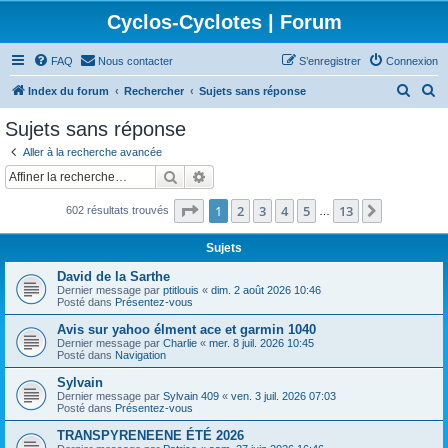
Cyclos-Cyclotes | Forum
FAQ
Nous contacter
S’enregistrer
Connexion
R
R
Index du forum
Rechercher
Sujets sans réponse
e
e
Sujets sans réponse
c
c
Aller à la recherche avancée
h
h
Rechercher
Recherche avancée
e
e
Page
1
sur
13
1
2
3
4
5
13
Suivante
602 résultats trouvés
r
r
…
c
c
Sujets
h
h
David de la Sarthe
e
e
Dernier message par
ptitlouis
«
dim. 2 août 2026 10:46
Posté dans
Présentez-vous
r
r
Avis sur yahoo élment ace et garmin 1040
Dernier message par
Charlie
«
mer. 8 juil. 2026 10:45
Posté dans
Navigation
Sylvain
Dernier message par
Sylvain 409
«
ven. 3 juil. 2026 07:03
Posté dans
Présentez-vous
TRANSPYRENEENE ÉTÉ 2026