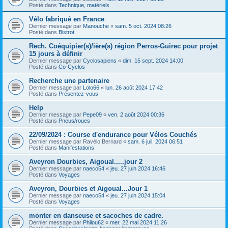
Posté dans
Technique, matériels
Vélo fabriqué en France
Dernier message par
Manouche
«
sam. 5 oct. 2024 08:26
Posté dans
Bistrot
Rech. Coéquipier(s)/ière(s) région Perros-Guirec pour projet
15 jours à définir
Dernier message par
Cyclosapiens
«
dim. 15 sept. 2024 14:00
Posté dans
Co-Cyclos
Recherche une partenaire
Dernier message par
Lolo66
«
lun. 26 août 2024 17:42
Posté dans
Présentez-vous
Help
Dernier message par
Pepe09
«
ven. 2 août 2024 00:36
Posté dans
Pneus/roues
22/09/2024 : Course d'endurance pour Vélos Couchés
Dernier message par
Ravélo Bernard
«
sam. 6 juil. 2024 06:51
Posté dans
Manifestations
Aveyron Dourbies, Aigoual.....jour 2
Dernier message par
naeco54
«
jeu. 27 juin 2024 16:46
Posté dans
Voyages
Aveyron, Dourbies et Aigoual...Jour 1
Dernier message par
naeco54
«
jeu. 27 juin 2024 15:04
Posté dans
Voyages
monter en danseuse et sacoches de cadre.
Dernier message par
Philou62
«
mer. 22 mai 2024 11:26