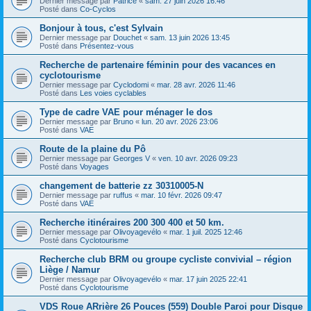
Dernier message par
Patrice
«
sam. 27 juin 2026 16:46
Posté dans
Co-Cyclos
Bonjour à tous, c'est Sylvain
Dernier message par
Douchet
«
sam. 13 juin 2026 13:45
Posté dans
Présentez-vous
Recherche de partenaire féminin pour des vacances en
cyclotourisme
Dernier message par
Cyclodomi
«
mar. 28 avr. 2026 11:46
Posté dans
Les voies cyclables
Type de cadre VAE pour ménager le dos
Dernier message par
Bruno
«
lun. 20 avr. 2026 23:06
Posté dans
VAE
Route de la plaine du Pô
Dernier message par
Georges V
«
ven. 10 avr. 2026 09:23
Posté dans
Voyages
changement de batterie zz 30310005-N
Dernier message par
ruffus
«
mar. 10 févr. 2026 09:47
Posté dans
VAE
Recherche itinéraires 200 300 400 et 50 km.
Dernier message par
Olivoyagevélo
«
mar. 1 juil. 2025 12:46
Posté dans
Cyclotourisme
Recherche club BRM ou groupe cycliste convivial – région
Liège / Namur
Dernier message par
Olivoyagevélo
«
mar. 17 juin 2025 22:41
Posté dans
Cyclotourisme
VDS Roue ARrière 26 Pouces (559) Double Paroi pour Disque