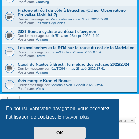
Posté dans
Camping
Histoire et récit du vélo à Bruxelles (Cahier Observatoire
Bruxelles Mobilité 7)
Dernier message par
Pedrodelaluna
«
lun. 3 oct. 2022 09:09
Posté dans
Les voies cyclables
2021 Boucle cycliste au départ d'avignon
Dernier message par
pir251
«
lun. 26 sept. 2022 11:49
Posté dans
Voyages
Les avalanches et le RTM sur la route du col de la Madeleine
Dernier message par
masu39
«
lun. 29 août 2022 07:54
Posté dans
Bistrot
Canal de Nantes à Brest : fermeture des écluses 2022/2024
Dernier message par
XavTC64
«
mar. 23 août 2022 17:41
Posté dans
Voyages
Avis marque Kron et Romet
Dernier message par
Sonivan
«
ven. 12 août 2022 23:54
Posté dans
Vélos
Page
1
sur
13
1
2
3
4
5
13
Suivante
En poursuivant votre navigation, vous acceptez
602 résultats trouvés
…
l’utilisation de cookies.
En savoir plus
Aller à
OK
Développé par
phpBB
® Forum Software © phpBB Limited
Traduit par
phpBB-fr.com