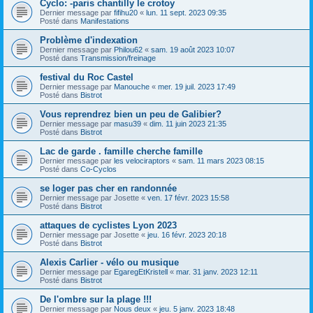
Cyclo: -paris chantilly le crotoy
Dernier message par
fifihu20
«
lun. 11 sept. 2023 09:35
Posté dans
Manifestations
Problème d'indexation
Dernier message par
Philou62
«
sam. 19 août 2023 10:07
Posté dans
Transmission/freinage
festival du Roc Castel
Dernier message par
Manouche
«
mer. 19 juil. 2023 17:49
Posté dans
Bistrot
Vous reprendrez bien un peu de Galibier?
Dernier message par
masu39
«
dim. 11 juin 2023 21:35
Posté dans
Bistrot
Lac de garde . famille cherche famille
Dernier message par
les velociraptors
«
sam. 11 mars 2023 08:15
Posté dans
Co-Cyclos
se loger pas cher en randonnée
Dernier message par
Josette
«
ven. 17 févr. 2023 15:58
Posté dans
Bistrot
attaques de cyclistes Lyon 2023
Dernier message par
Josette
«
jeu. 16 févr. 2023 20:18
Posté dans
Bistrot
Alexis Carlier - vélo ou musique
Dernier message par
EgaregEtKristell
«
mar. 31 janv. 2023 12:11
Posté dans
Bistrot
De l'ombre sur la plage !!!
Dernier message par
Nous deux
«
jeu. 5 janv. 2023 18:48