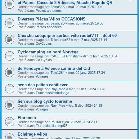
et Patins, Cassette 8 Vitesses, Attache Rapide QR
Dernier message par
JessicaB
«
mar. 20 mai 2025 19:40
Posté dans
Petites annonces
Diverses Pièces Vélos OCCASIONS
Dernier message par
JessicaB
«
mar. 20 mai 2025 19:30
Posté dans
Petites annonces
Cherche coéquipier sorties vélo route/VTT - dépt 60
Dernier message par
Telecaster52
«
mer. 7 mai 2025 17:14
Posté dans
Co-Cyclos
Cyclocamping en nord Norvège
Dernier message par
CAULIER Christian
«
dim. 2 févr. 2025 13:54
Posté dans
Co-Cyclos
de Hendaye à Velence camino del Cid
Dernier message par
Toto1264
«
mer. 22 janv. 2025 17:34
Posté dans
Voyages
sens des patins cantilever
Dernier message par
Ray_Mee
«
mar. 31 déc. 2024 10:28
Posté dans
Transmission/freinage
lien sur blog cyclo tourisme
Dernier message par
Ray_Mee
«
jeu. 5 déc. 2024 14:38
Posté dans
Voyages
Florencio
Dernier message par
Paul68
«
jeu. 28 nov. 2024 20:11
Posté dans
Florencio alias mpl75
Eclairage vélos
Dernier message par
Josette
«
lun. 11 nov. 2024 08:20