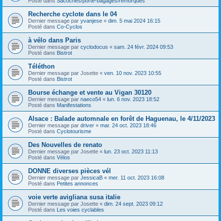
Posté dans
Sacoches/porte-bagages/remorques
Recherche cyclote dans le 04
Dernier message par
yvanjese
«
dim. 5 mai 2024 16:15
Posté dans
Co-Cyclos
à vélo dans Paris
Dernier message par
cyclodocus
«
sam. 24 févr. 2024 09:53
Posté dans
Bistrot
Téléthon
Dernier message par
Josette
«
ven. 10 nov. 2023 10:55
Posté dans
Bistrot
Bourse échange et vente au Vigan 30120
Dernier message par
naeco54
«
lun. 6 nov. 2023 18:52
Posté dans
Manifestations
Alsace : Balade automnale en forêt de Haguenau, le 4/11/2023
Dernier message par
driver
«
mar. 24 oct. 2023 18:46
Posté dans
Cyclotourisme
Des Nouvelles de renato
Dernier message par
Josette
«
lun. 23 oct. 2023 11:13
Posté dans
Vélos
DONNE diverses pièces vél
Dernier message par
JessicaB
«
mer. 11 oct. 2023 16:08
Posté dans
Petites annonces
voie verte avigliana susa italie
Dernier message par
Josette
«
dim. 24 sept. 2023 09:12
Posté dans
Les voies cyclables