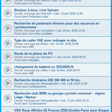
Dernier message par
Patrice
«
sam. 27 juin 2026 16:46
Posté dans
Co-Cyclos
Bonjour à tous, c'est Sylvain
Dernier message par
Douchet
«
sam. 13 juin 2026 13:45
Posté dans
Présentez-vous
Recherche de partenaire féminin pour des vacances en
cyclotourisme
Dernier message par
Cyclodomi
«
mar. 28 avr. 2026 11:46
Posté dans
Les voies cyclables
Type de cadre VAE pour ménager le dos
Dernier message par
Bruno
«
lun. 20 avr. 2026 23:06
Posté dans
VAE
Route de la plaine du Pô
Dernier message par
Georges V
«
ven. 10 avr. 2026 09:23
Posté dans
Voyages
changement de batterie zz 30310005-N
Dernier message par
ruffus
«
mar. 10 févr. 2026 09:47
Posté dans
VAE
Recherche itinéraires 200 300 400 et 50 km.
Dernier message par
Olivoyagevélo
«
mar. 1 juil. 2025 12:46
Posté dans
Cyclotourisme
Recherche club BRM ou groupe cycliste convivial – région
Liège / Namur
Dernier message par
Olivoyagevélo
«
mar. 17 juin 2025 22:41
Posté dans
Cyclotourisme
VDS Roue ARrière 26 Pouces (559) Double Paroi pour Disque