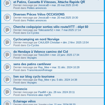
et Patins, Cassette 8 Vitesses, Attache Rapide QR
Dernier message par
JessicaB
«
mar. 20 mai 2025 19:40
Posté dans
Petites annonces
Diverses Pièces Vélos OCCASIONS
Dernier message par
JessicaB
«
mar. 20 mai 2025 19:30
Posté dans
Petites annonces
Cherche coéquipier sorties vélo route/VTT - dépt 60
Dernier message par
Telecaster52
«
mer. 7 mai 2025 17:14
Posté dans
Co-Cyclos
Cyclocamping en nord Norvège
Dernier message par
CAULIER Christian
«
dim. 2 févr. 2025 13:54
Posté dans
Co-Cyclos
de Hendaye à Velence camino del Cid
Dernier message par
Toto1264
«
mer. 22 janv. 2025 17:34
Posté dans
Voyages
sens des patins cantilever
Dernier message par
Ray_Mee
«
mar. 31 déc. 2024 10:28
Posté dans
Transmission/freinage
lien sur blog cyclo tourisme
Dernier message par
Ray_Mee
«
jeu. 5 déc. 2024 14:38
Posté dans
Voyages
Florencio
Dernier message par
Paul68
«
jeu. 28 nov. 2024 20:11
Posté dans
Florencio alias mpl75
Eclairage vélos
Dernier message par
Josette
«
lun. 11 nov. 2024 08:20