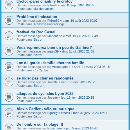
Cyclo: -paris chantilly le crotoy
Dernier message par
fifihu20
«
lun. 11 sept. 2023 09:35
Posté dans
Manifestations
Problème d'indexation
Dernier message par
Philou62
«
sam. 19 août 2023 10:07
Posté dans
Transmission/freinage
festival du Roc Castel
Dernier message par
Manouche
«
mer. 19 juil. 2023 17:49
Posté dans
Bistrot
Vous reprendrez bien un peu de Galibier?
Dernier message par
masu39
«
dim. 11 juin 2023 21:35
Posté dans
Bistrot
Lac de garde . famille cherche famille
Dernier message par
les velociraptors
«
sam. 11 mars 2023 08:15
Posté dans
Co-Cyclos
se loger pas cher en randonnée
Dernier message par
Josette
«
ven. 17 févr. 2023 15:58
Posté dans
Bistrot
attaques de cyclistes Lyon 2023
Dernier message par
Josette
«
jeu. 16 févr. 2023 20:18
Posté dans
Bistrot
Alexis Carlier - vélo ou musique
Dernier message par
EgaregEtKristell
«
mar. 31 janv. 2023 12:11
Posté dans
Bistrot
De l'ombre sur la plage !!!
Dernier message par
Nous deux
«
jeu. 5 janv. 2023 18:48