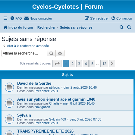
Cyclos-Cyclotes | Forum
FAQ
Nous contacter
S’enregistrer
Connexion
R
R
Index du forum
Rechercher
Sujets sans réponse
e
e
Sujets sans réponse
c
c
Aller à la recherche avancée
h
h
Rechercher
Recherche avancée
e
e
Page
1
sur
13
1
2
3
4
5
13
Suivante
602 résultats trouvés
r
r
…
c
c
Sujets
h
h
David de la Sarthe
e
e
Dernier message par
ptitlouis
«
dim. 2 août 2026 10:46
Posté dans
Présentez-vous
r
r
Avis sur yahoo élment ace et garmin 1040
Dernier message par
Charlie
«
mer. 8 juil. 2026 10:45
Posté dans
Navigation
Sylvain
Dernier message par
Sylvain 409
«
ven. 3 juil. 2026 07:03
Posté dans
Présentez-vous
TRANSPYRENEENE ÉTÉ 2026