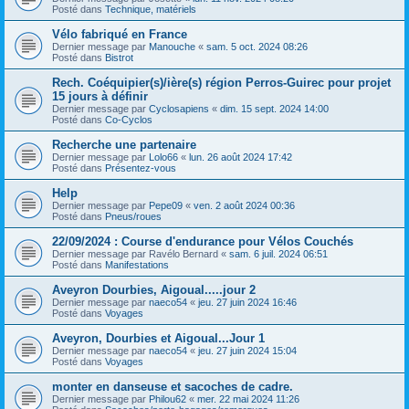
Posté dans
Technique, matériels
Vélo fabriqué en France
Dernier message par
Manouche
«
sam. 5 oct. 2024 08:26
Posté dans
Bistrot
Rech. Coéquipier(s)/ière(s) région Perros-Guirec pour projet
15 jours à définir
Dernier message par
Cyclosapiens
«
dim. 15 sept. 2024 14:00
Posté dans
Co-Cyclos
Recherche une partenaire
Dernier message par
Lolo66
«
lun. 26 août 2024 17:42
Posté dans
Présentez-vous
Help
Dernier message par
Pepe09
«
ven. 2 août 2024 00:36
Posté dans
Pneus/roues
22/09/2024 : Course d'endurance pour Vélos Couchés
Dernier message par
Ravélo Bernard
«
sam. 6 juil. 2024 06:51
Posté dans
Manifestations
Aveyron Dourbies, Aigoual.....jour 2
Dernier message par
naeco54
«
jeu. 27 juin 2024 16:46
Posté dans
Voyages
Aveyron, Dourbies et Aigoual...Jour 1
Dernier message par
naeco54
«
jeu. 27 juin 2024 15:04
Posté dans
Voyages
monter en danseuse et sacoches de cadre.
Dernier message par
Philou62
«
mer. 22 mai 2024 11:26