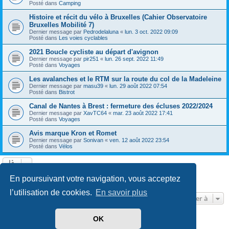
Posté dans
Camping
Histoire et récit du vélo à Bruxelles (Cahier Observatoire
Bruxelles Mobilité 7)
Dernier message par
Pedrodelaluna
«
lun. 3 oct. 2022 09:09
Posté dans
Les voies cyclables
2021 Boucle cycliste au départ d'avignon
Dernier message par
pir251
«
lun. 26 sept. 2022 11:49
Posté dans
Voyages
Les avalanches et le RTM sur la route du col de la Madeleine
Dernier message par
masu39
«
lun. 29 août 2022 07:54
Posté dans
Bistrot
Canal de Nantes à Brest : fermeture des écluses 2022/2024
Dernier message par
XavTC64
«
mar. 23 août 2022 17:41
Posté dans
Voyages
Avis marque Kron et Romet
Dernier message par
Sonivan
«
ven. 12 août 2022 23:54
Posté dans
Vélos
Page
1
sur
13
1
2
3
4
5
13
Suivante
En poursuivant votre navigation, vous acceptez
602 résultats trouvés
…
l’utilisation de cookies.
En savoir plus
Aller à
OK
Développé par
phpBB
® Forum Software © phpBB Limited
Traduit par
phpBB-fr.com