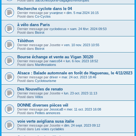
Posté dans
Sacoches/porte-bagages/remorques
Recherche cyclote dans le 04
Dernier message par
yvanjese
«
dim. 5 mai 2024 16:15
Posté dans
Co-Cyclos
à vélo dans Paris
Dernier message par
cyclodocus
«
sam. 24 févr. 2024 09:53
Posté dans
Bistrot
Téléthon
Dernier message par
Josette
«
ven. 10 nov. 2023 10:55
Posté dans
Bistrot
Bourse échange et vente au Vigan 30120
Dernier message par
naeco54
«
lun. 6 nov. 2023 18:52
Posté dans
Manifestations
Alsace : Balade automnale en forêt de Haguenau, le 4/11/2023
Dernier message par
driver
«
mar. 24 oct. 2023 18:46
Posté dans
Cyclotourisme
Des Nouvelles de renato
Dernier message par
Josette
«
lun. 23 oct. 2023 11:13
Posté dans
Vélos
DONNE diverses pièces vél
Dernier message par
JessicaB
«
mer. 11 oct. 2023 16:08
Posté dans
Petites annonces
voie verte avigliana susa italie
Dernier message par
Josette
«
dim. 24 sept. 2023 09:12
Posté dans
Les voies cyclables