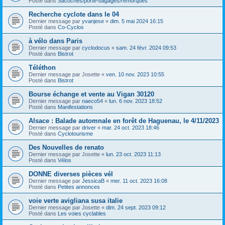
Posté dans
Sacoches/porte-bagages/remorques
Recherche cyclote dans le 04
Dernier message par
yvanjese
«
dim. 5 mai 2024 16:15
Posté dans
Co-Cyclos
à vélo dans Paris
Dernier message par
cyclodocus
«
sam. 24 févr. 2024 09:53
Posté dans
Bistrot
Téléthon
Dernier message par
Josette
«
ven. 10 nov. 2023 10:55
Posté dans
Bistrot
Bourse échange et vente au Vigan 30120
Dernier message par
naeco54
«
lun. 6 nov. 2023 18:52
Posté dans
Manifestations
Alsace : Balade automnale en forêt de Haguenau, le 4/11/2023
Dernier message par
driver
«
mar. 24 oct. 2023 18:46
Posté dans
Cyclotourisme
Des Nouvelles de renato
Dernier message par
Josette
«
lun. 23 oct. 2023 11:13
Posté dans
Vélos
DONNE diverses pièces vél
Dernier message par
JessicaB
«
mer. 11 oct. 2023 16:08
Posté dans
Petites annonces
voie verte avigliana susa italie
Dernier message par
Josette
«
dim. 24 sept. 2023 09:12
Posté dans
Les voies cyclables