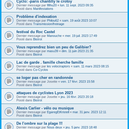
Cyclo: -paris chantilly le crotoy
Dernier message par
fifihu20
«
lun. 11 sept. 2023 09:35
Posté dans
Manifestations
Problème d'indexation
Dernier message par
Philou62
«
sam. 19 août 2023 10:07
Posté dans
Transmission/freinage
festival du Roc Castel
Dernier message par
Manouche
«
mer. 19 juil. 2023 17:49
Posté dans
Bistrot
Vous reprendrez bien un peu de Galibier?
Dernier message par
masu39
«
dim. 11 juin 2023 21:35
Posté dans
Bistrot
Lac de garde . famille cherche famille
Dernier message par
les velociraptors
«
sam. 11 mars 2023 08:15
Posté dans
Co-Cyclos
se loger pas cher en randonnée
Dernier message par
Josette
«
ven. 17 févr. 2023 15:58
Posté dans
Bistrot
attaques de cyclistes Lyon 2023
Dernier message par
Josette
«
jeu. 16 févr. 2023 20:18
Posté dans
Bistrot
Alexis Carlier - vélo ou musique
Dernier message par
EgaregEtKristell
«
mar. 31 janv. 2023 12:11
Posté dans
Bistrot
De l'ombre sur la plage !!!
Dernier message par
Nous deux
«
jeu. 5 janv. 2023 18:48