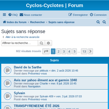
Cyclos-Cyclotes | Forum
FAQ
Nous contacter
S’enregistrer
Connexion
R
R
Index du forum
Rechercher
Sujets sans réponse
e
e
Sujets sans réponse
c
c
Aller à la recherche avancée
h
h
Rechercher
Recherche avancée
e
e
Page
1
sur
13
1
2
3
4
5
13
Suivante
602 résultats trouvés
r
r
…
c
c
Sujets
h
h
David de la Sarthe
e
e
Dernier message par
ptitlouis
«
dim. 2 août 2026 10:46
Posté dans
Présentez-vous
r
r
Avis sur yahoo élment ace et garmin 1040
Dernier message par
Charlie
«
mer. 8 juil. 2026 10:45
Posté dans
Navigation
Sylvain
Dernier message par
Sylvain 409
«
ven. 3 juil. 2026 07:03
Posté dans
Présentez-vous
TRANSPYRENEENE ÉTÉ 2026