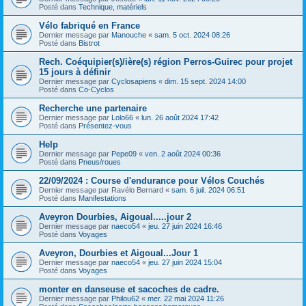
Posté dans
Technique, matériels
Vélo fabriqué en France
Dernier message par
Manouche
«
sam. 5 oct. 2024 08:26
Posté dans
Bistrot
Rech. Coéquipier(s)/ière(s) région Perros-Guirec pour projet
15 jours à définir
Dernier message par
Cyclosapiens
«
dim. 15 sept. 2024 14:00
Posté dans
Co-Cyclos
Recherche une partenaire
Dernier message par
Lolo66
«
lun. 26 août 2024 17:42
Posté dans
Présentez-vous
Help
Dernier message par
Pepe09
«
ven. 2 août 2024 00:36
Posté dans
Pneus/roues
22/09/2024 : Course d'endurance pour Vélos Couchés
Dernier message par
Ravélo Bernard
«
sam. 6 juil. 2024 06:51
Posté dans
Manifestations
Aveyron Dourbies, Aigoual.....jour 2
Dernier message par
naeco54
«
jeu. 27 juin 2024 16:46
Posté dans
Voyages
Aveyron, Dourbies et Aigoual...Jour 1
Dernier message par
naeco54
«
jeu. 27 juin 2024 15:04
Posté dans
Voyages
monter en danseuse et sacoches de cadre.
Dernier message par
Philou62
«
mer. 22 mai 2024 11:26