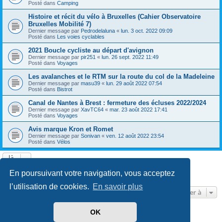
Posté dans
Camping
Histoire et récit du vélo à Bruxelles (Cahier Observatoire
Bruxelles Mobilité 7)
Dernier message par
Pedrodelaluna
«
lun. 3 oct. 2022 09:09
Posté dans
Les voies cyclables
2021 Boucle cycliste au départ d'avignon
Dernier message par
pir251
«
lun. 26 sept. 2022 11:49
Posté dans
Voyages
Les avalanches et le RTM sur la route du col de la Madeleine
Dernier message par
masu39
«
lun. 29 août 2022 07:54
Posté dans
Bistrot
Canal de Nantes à Brest : fermeture des écluses 2022/2024
Dernier message par
XavTC64
«
mar. 23 août 2022 17:41
Posté dans
Voyages
Avis marque Kron et Romet
Dernier message par
Sonivan
«
ven. 12 août 2022 23:54
Posté dans
Vélos
Page
1
sur
13
1
2
3
4
5
13
Suivante
En poursuivant votre navigation, vous acceptez
602 résultats trouvés
…
l’utilisation de cookies.
En savoir plus
Aller à
OK
Développé par
phpBB
® Forum Software © phpBB Limited
Traduit par
phpBB-fr.com