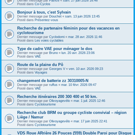
Dernier message par
Patrice
«
sam. 27 juin 2026 16:46
Posté dans
Co-Cyclos
Bonjour à tous, c'est Sylvain
Dernier message par
Douchet
«
sam. 13 juin 2026 13:45
Posté dans
Présentez-vous
Recherche de partenaire féminin pour des vacances en
cyclotourisme
Dernier message par
Cyclodomi
«
mar. 28 avr. 2026 11:46
Posté dans
Les voies cyclables
Type de cadre VAE pour ménager le dos
Dernier message par
Bruno
«
lun. 20 avr. 2026 23:06
Posté dans
VAE
Route de la plaine du Pô
Dernier message par
Georges V
«
ven. 10 avr. 2026 09:23
Posté dans
Voyages
changement de batterie zz 30310005-N
Dernier message par
ruffus
«
mar. 10 févr. 2026 09:47
Posté dans
VAE
Recherche itinéraires 200 300 400 et 50 km.
Dernier message par
Olivoyagevélo
«
mar. 1 juil. 2025 12:46
Posté dans
Cyclotourisme
Recherche club BRM ou groupe cycliste convivial – région
Liège / Namur
Dernier message par
Olivoyagevélo
«
mar. 17 juin 2025 22:41
Posté dans
Cyclotourisme
VDS Roue ARrière 26 Pouces (559) Double Paroi pour Disque