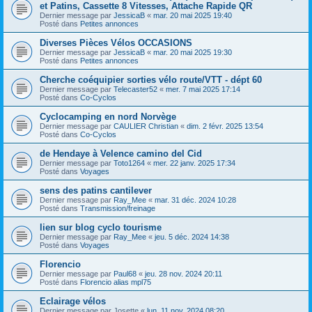
et Patins, Cassette 8 Vitesses, Attache Rapide QR
Dernier message par
JessicaB
«
mar. 20 mai 2025 19:40
Posté dans
Petites annonces
Diverses Pièces Vélos OCCASIONS
Dernier message par
JessicaB
«
mar. 20 mai 2025 19:30
Posté dans
Petites annonces
Cherche coéquipier sorties vélo route/VTT - dépt 60
Dernier message par
Telecaster52
«
mer. 7 mai 2025 17:14
Posté dans
Co-Cyclos
Cyclocamping en nord Norvège
Dernier message par
CAULIER Christian
«
dim. 2 févr. 2025 13:54
Posté dans
Co-Cyclos
de Hendaye à Velence camino del Cid
Dernier message par
Toto1264
«
mer. 22 janv. 2025 17:34
Posté dans
Voyages
sens des patins cantilever
Dernier message par
Ray_Mee
«
mar. 31 déc. 2024 10:28
Posté dans
Transmission/freinage
lien sur blog cyclo tourisme
Dernier message par
Ray_Mee
«
jeu. 5 déc. 2024 14:38
Posté dans
Voyages
Florencio
Dernier message par
Paul68
«
jeu. 28 nov. 2024 20:11
Posté dans
Florencio alias mpl75
Eclairage vélos
Dernier message par
Josette
«
lun. 11 nov. 2024 08:20