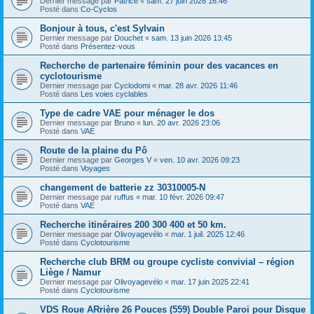
Dernier message par
Patrice
«
sam. 27 juin 2026 16:46
Posté dans
Co-Cyclos
Bonjour à tous, c'est Sylvain
Dernier message par
Douchet
«
sam. 13 juin 2026 13:45
Posté dans
Présentez-vous
Recherche de partenaire féminin pour des vacances en
cyclotourisme
Dernier message par
Cyclodomi
«
mar. 28 avr. 2026 11:46
Posté dans
Les voies cyclables
Type de cadre VAE pour ménager le dos
Dernier message par
Bruno
«
lun. 20 avr. 2026 23:06
Posté dans
VAE
Route de la plaine du Pô
Dernier message par
Georges V
«
ven. 10 avr. 2026 09:23
Posté dans
Voyages
changement de batterie zz 30310005-N
Dernier message par
ruffus
«
mar. 10 févr. 2026 09:47
Posté dans
VAE
Recherche itinéraires 200 300 400 et 50 km.
Dernier message par
Olivoyagevélo
«
mar. 1 juil. 2025 12:46
Posté dans
Cyclotourisme
Recherche club BRM ou groupe cycliste convivial – région
Liège / Namur
Dernier message par
Olivoyagevélo
«
mar. 17 juin 2025 22:41
Posté dans
Cyclotourisme
VDS Roue ARrière 26 Pouces (559) Double Paroi pour Disque