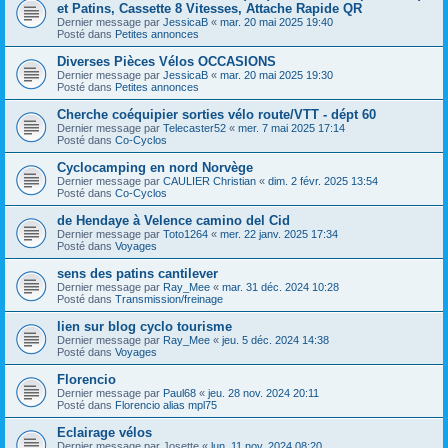
et Patins, Cassette 8 Vitesses, Attache Rapide QR
Dernier message par
JessicaB
«
mar. 20 mai 2025 19:40
Posté dans
Petites annonces
Diverses Pièces Vélos OCCASIONS
Dernier message par
JessicaB
«
mar. 20 mai 2025 19:30
Posté dans
Petites annonces
Cherche coéquipier sorties vélo route/VTT - dépt 60
Dernier message par
Telecaster52
«
mer. 7 mai 2025 17:14
Posté dans
Co-Cyclos
Cyclocamping en nord Norvège
Dernier message par
CAULIER Christian
«
dim. 2 févr. 2025 13:54
Posté dans
Co-Cyclos
de Hendaye à Velence camino del Cid
Dernier message par
Toto1264
«
mer. 22 janv. 2025 17:34
Posté dans
Voyages
sens des patins cantilever
Dernier message par
Ray_Mee
«
mar. 31 déc. 2024 10:28
Posté dans
Transmission/freinage
lien sur blog cyclo tourisme
Dernier message par
Ray_Mee
«
jeu. 5 déc. 2024 14:38
Posté dans
Voyages
Florencio
Dernier message par
Paul68
«
jeu. 28 nov. 2024 20:11
Posté dans
Florencio alias mpl75
Eclairage vélos
Dernier message par
Josette
«
lun. 11 nov. 2024 08:20