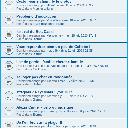
Cyclo: -paris chantilly le crotoy
Dernier message par
fifihu20
«
lun. 11 sept. 2023 09:35
Posté dans
Manifestations
Problème d'indexation
Dernier message par
Philou62
«
sam. 19 août 2023 10:07
Posté dans
Transmission/freinage
festival du Roc Castel
Dernier message par
Manouche
«
mer. 19 juil. 2023 17:49
Posté dans
Bistrot
Vous reprendrez bien un peu de Galibier?
Dernier message par
masu39
«
dim. 11 juin 2023 21:35
Posté dans
Bistrot
Lac de garde . famille cherche famille
Dernier message par
les velociraptors
«
sam. 11 mars 2023 08:15
Posté dans
Co-Cyclos
se loger pas cher en randonnée
Dernier message par
Josette
«
ven. 17 févr. 2023 15:58
Posté dans
Bistrot
attaques de cyclistes Lyon 2023
Dernier message par
Josette
«
jeu. 16 févr. 2023 20:18
Posté dans
Bistrot
Alexis Carlier - vélo ou musique
Dernier message par
EgaregEtKristell
«
mar. 31 janv. 2023 12:11
Posté dans
Bistrot
De l'ombre sur la plage !!!
Dernier message par
Nous deux
«
jeu. 5 janv. 2023 18:48