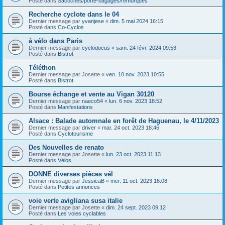
Posté dans
Sacoches/porte-bagages/remorques
Recherche cyclote dans le 04
Dernier message par
yvanjese
«
dim. 5 mai 2024 16:15
Posté dans
Co-Cyclos
à vélo dans Paris
Dernier message par
cyclodocus
«
sam. 24 févr. 2024 09:53
Posté dans
Bistrot
Téléthon
Dernier message par
Josette
«
ven. 10 nov. 2023 10:55
Posté dans
Bistrot
Bourse échange et vente au Vigan 30120
Dernier message par
naeco54
«
lun. 6 nov. 2023 18:52
Posté dans
Manifestations
Alsace : Balade automnale en forêt de Haguenau, le 4/11/2023
Dernier message par
driver
«
mar. 24 oct. 2023 18:46
Posté dans
Cyclotourisme
Des Nouvelles de renato
Dernier message par
Josette
«
lun. 23 oct. 2023 11:13
Posté dans
Vélos
DONNE diverses pièces vél
Dernier message par
JessicaB
«
mer. 11 oct. 2023 16:08
Posté dans
Petites annonces
voie verte avigliana susa italie
Dernier message par
Josette
«
dim. 24 sept. 2023 09:12
Posté dans
Les voies cyclables