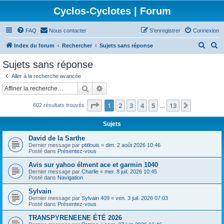
Cyclos-Cyclotes | Forum
FAQ
Nous contacter
S’enregistrer
Connexion
R
R
Index du forum
Rechercher
Sujets sans réponse
e
e
Sujets sans réponse
c
c
Aller à la recherche avancée
h
h
Rechercher
Recherche avancée
e
e
Page
1
sur
13
1
2
3
4
5
13
Suivante
602 résultats trouvés
r
r
…
c
c
Sujets
h
h
David de la Sarthe
e
e
Dernier message par
ptitlouis
«
dim. 2 août 2026 10:46
Posté dans
Présentez-vous
r
r
Avis sur yahoo élment ace et garmin 1040
Dernier message par
Charlie
«
mer. 8 juil. 2026 10:45
Posté dans
Navigation
Sylvain
Dernier message par
Sylvain 409
«
ven. 3 juil. 2026 07:03
Posté dans
Présentez-vous
TRANSPYRENEENE ÉTÉ 2026