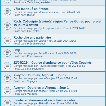
Posté dans
Technique, matériels
Vélo fabriqué en France
Dernier message par
Manouche
«
sam. 5 oct. 2024 08:26
Posté dans
Bistrot
Rech. Coéquipier(s)/ière(s) région Perros-Guirec pour projet
15 jours à définir
Dernier message par
Cyclosapiens
«
dim. 15 sept. 2024 14:00
Posté dans
Co-Cyclos
Recherche une partenaire
Dernier message par
Lolo66
«
lun. 26 août 2024 17:42
Posté dans
Présentez-vous
Help
Dernier message par
Pepe09
«
ven. 2 août 2024 00:36
Posté dans
Pneus/roues
22/09/2024 : Course d'endurance pour Vélos Couchés
Dernier message par
Ravélo Bernard
«
sam. 6 juil. 2024 06:51
Posté dans
Manifestations
Aveyron Dourbies, Aigoual.....jour 2
Dernier message par
naeco54
«
jeu. 27 juin 2024 16:46
Posté dans
Voyages
Aveyron, Dourbies et Aigoual...Jour 1
Dernier message par
naeco54
«
jeu. 27 juin 2024 15:04
Posté dans
Voyages
monter en danseuse et sacoches de cadre.
Dernier message par
Philou62
«
mer. 22 mai 2024 11:26