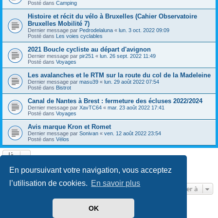
Posté dans
Camping
Histoire et récit du vélo à Bruxelles (Cahier Observatoire
Bruxelles Mobilité 7)
Dernier message par
Pedrodelaluna
«
lun. 3 oct. 2022 09:09
Posté dans
Les voies cyclables
2021 Boucle cycliste au départ d'avignon
Dernier message par
pir251
«
lun. 26 sept. 2022 11:49
Posté dans
Voyages
Les avalanches et le RTM sur la route du col de la Madeleine
Dernier message par
masu39
«
lun. 29 août 2022 07:54
Posté dans
Bistrot
Canal de Nantes à Brest : fermeture des écluses 2022/2024
Dernier message par
XavTC64
«
mar. 23 août 2022 17:41
Posté dans
Voyages
Avis marque Kron et Romet
Dernier message par
Sonivan
«
ven. 12 août 2022 23:54
Posté dans
Vélos
Page
1
sur
13
1
2
3
4
5
13
Suivante
En poursuivant votre navigation, vous acceptez
602 résultats trouvés
…
l’utilisation de cookies.
En savoir plus
Aller à
OK
Développé par
phpBB
® Forum Software © phpBB Limited
Traduit par
phpBB-fr.com