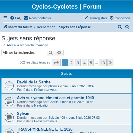
Cyclos-Cyclotes | Forum
FAQ
Nous contacter
S’enregistrer
Connexion
R
R
Index du forum
Rechercher
Sujets sans réponse
e
e
Sujets sans réponse
c
c
Aller à la recherche avancée
h
h
Rechercher
Recherche avancée
e
e
Page
1
sur
13
1
2
3
4
5
13
Suivante
602 résultats trouvés
r
r
…
c
c
Sujets
h
h
David de la Sarthe
e
e
Dernier message par
ptitlouis
«
dim. 2 août 2026 10:46
Posté dans
Présentez-vous
r
r
Avis sur yahoo élment ace et garmin 1040
Dernier message par
Charlie
«
mer. 8 juil. 2026 10:45
Posté dans
Navigation
Sylvain
Dernier message par
Sylvain 409
«
ven. 3 juil. 2026 07:03
Posté dans
Présentez-vous
TRANSPYRENEENE ÉTÉ 2026