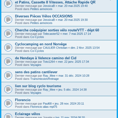
et Patins, Cassette 8 Vitesses, Attache Rapide QR
Dernier message par
JessicaB
«
mar. 20 mai 2025 19:40
Posté dans
Petites annonces
Diverses Pièces Vélos OCCASIONS
Dernier message par
JessicaB
«
mar. 20 mai 2025 19:30
Posté dans
Petites annonces
Cherche coéquipier sorties vélo route/VTT - dépt 60
Dernier message par
Telecaster52
«
mer. 7 mai 2025 17:14
Posté dans
Co-Cyclos
Cyclocamping en nord Norvège
Dernier message par
CAULIER Christian
«
dim. 2 févr. 2025 13:54
Posté dans
Co-Cyclos
de Hendaye à Velence camino del Cid
Dernier message par
Toto1264
«
mer. 22 janv. 2025 17:34
Posté dans
Voyages
sens des patins cantilever
Dernier message par
Ray_Mee
«
mar. 31 déc. 2024 10:28
Posté dans
Transmission/freinage
lien sur blog cyclo tourisme
Dernier message par
Ray_Mee
«
jeu. 5 déc. 2024 14:38
Posté dans
Voyages
Florencio
Dernier message par
Paul68
«
jeu. 28 nov. 2024 20:11
Posté dans
Florencio alias mpl75
Eclairage vélos
Dernier message par
Josette
«
lun. 11 nov. 2024 08:20