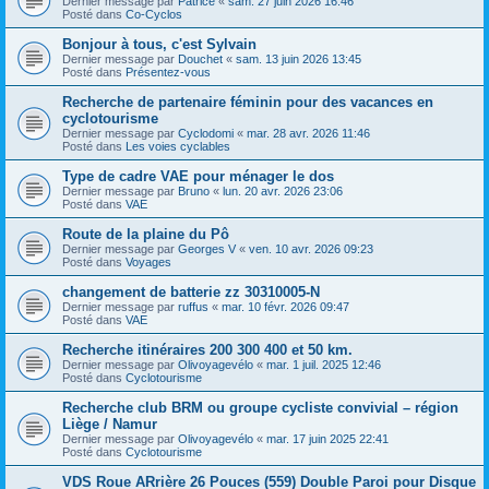
Dernier message par
Patrice
«
sam. 27 juin 2026 16:46
Posté dans
Co-Cyclos
Bonjour à tous, c'est Sylvain
Dernier message par
Douchet
«
sam. 13 juin 2026 13:45
Posté dans
Présentez-vous
Recherche de partenaire féminin pour des vacances en
cyclotourisme
Dernier message par
Cyclodomi
«
mar. 28 avr. 2026 11:46
Posté dans
Les voies cyclables
Type de cadre VAE pour ménager le dos
Dernier message par
Bruno
«
lun. 20 avr. 2026 23:06
Posté dans
VAE
Route de la plaine du Pô
Dernier message par
Georges V
«
ven. 10 avr. 2026 09:23
Posté dans
Voyages
changement de batterie zz 30310005-N
Dernier message par
ruffus
«
mar. 10 févr. 2026 09:47
Posté dans
VAE
Recherche itinéraires 200 300 400 et 50 km.
Dernier message par
Olivoyagevélo
«
mar. 1 juil. 2025 12:46
Posté dans
Cyclotourisme
Recherche club BRM ou groupe cycliste convivial – région
Liège / Namur
Dernier message par
Olivoyagevélo
«
mar. 17 juin 2025 22:41
Posté dans
Cyclotourisme
VDS Roue ARrière 26 Pouces (559) Double Paroi pour Disque