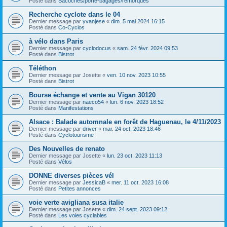
Posté dans
Sacoches/porte-bagages/remorques
Recherche cyclote dans le 04
Dernier message par
yvanjese
«
dim. 5 mai 2024 16:15
Posté dans
Co-Cyclos
à vélo dans Paris
Dernier message par
cyclodocus
«
sam. 24 févr. 2024 09:53
Posté dans
Bistrot
Téléthon
Dernier message par
Josette
«
ven. 10 nov. 2023 10:55
Posté dans
Bistrot
Bourse échange et vente au Vigan 30120
Dernier message par
naeco54
«
lun. 6 nov. 2023 18:52
Posté dans
Manifestations
Alsace : Balade automnale en forêt de Haguenau, le 4/11/2023
Dernier message par
driver
«
mar. 24 oct. 2023 18:46
Posté dans
Cyclotourisme
Des Nouvelles de renato
Dernier message par
Josette
«
lun. 23 oct. 2023 11:13
Posté dans
Vélos
DONNE diverses pièces vél
Dernier message par
JessicaB
«
mer. 11 oct. 2023 16:08
Posté dans
Petites annonces
voie verte avigliana susa italie
Dernier message par
Josette
«
dim. 24 sept. 2023 09:12
Posté dans
Les voies cyclables