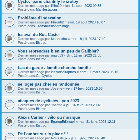
Cyclo: -paris chantilly le crotoy
Dernier message par
fifihu20
«
lun. 11 sept. 2023 09:35
Posté dans
Manifestations
Problème d'indexation
Dernier message par
Philou62
«
sam. 19 août 2023 10:07
Posté dans
Transmission/freinage
festival du Roc Castel
Dernier message par
Manouche
«
mer. 19 juil. 2023 17:49
Posté dans
Bistrot
Vous reprendrez bien un peu de Galibier?
Dernier message par
masu39
«
dim. 11 juin 2023 21:35
Posté dans
Bistrot
Lac de garde . famille cherche famille
Dernier message par
les velociraptors
«
sam. 11 mars 2023 08:15
Posté dans
Co-Cyclos
se loger pas cher en randonnée
Dernier message par
Josette
«
ven. 17 févr. 2023 15:58
Posté dans
Bistrot
attaques de cyclistes Lyon 2023
Dernier message par
Josette
«
jeu. 16 févr. 2023 20:18
Posté dans
Bistrot
Alexis Carlier - vélo ou musique
Dernier message par
EgaregEtKristell
«
mar. 31 janv. 2023 12:11
Posté dans
Bistrot
De l'ombre sur la plage !!!
Dernier message par
Nous deux
«
jeu. 5 janv. 2023 18:48