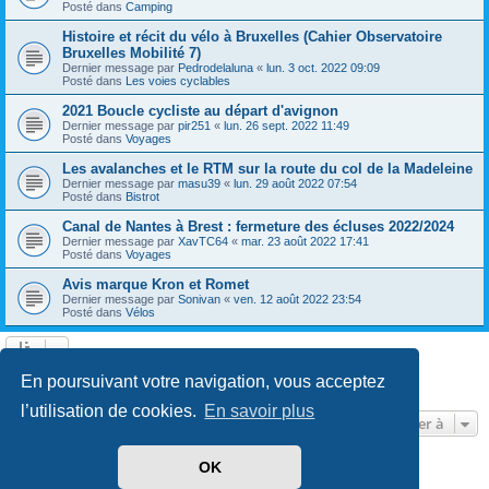
Posté dans
Camping
Histoire et récit du vélo à Bruxelles (Cahier Observatoire
Bruxelles Mobilité 7)
Dernier message par
Pedrodelaluna
«
lun. 3 oct. 2022 09:09
Posté dans
Les voies cyclables
2021 Boucle cycliste au départ d'avignon
Dernier message par
pir251
«
lun. 26 sept. 2022 11:49
Posté dans
Voyages
Les avalanches et le RTM sur la route du col de la Madeleine
Dernier message par
masu39
«
lun. 29 août 2022 07:54
Posté dans
Bistrot
Canal de Nantes à Brest : fermeture des écluses 2022/2024
Dernier message par
XavTC64
«
mar. 23 août 2022 17:41
Posté dans
Voyages
Avis marque Kron et Romet
Dernier message par
Sonivan
«
ven. 12 août 2022 23:54
Posté dans
Vélos
Page
1
sur
13
1
2
3
4
5
13
Suivante
En poursuivant votre navigation, vous acceptez
602 résultats trouvés
…
l’utilisation de cookies.
En savoir plus
Aller à
OK
Développé par
phpBB
® Forum Software © phpBB Limited
Traduit par
phpBB-fr.com