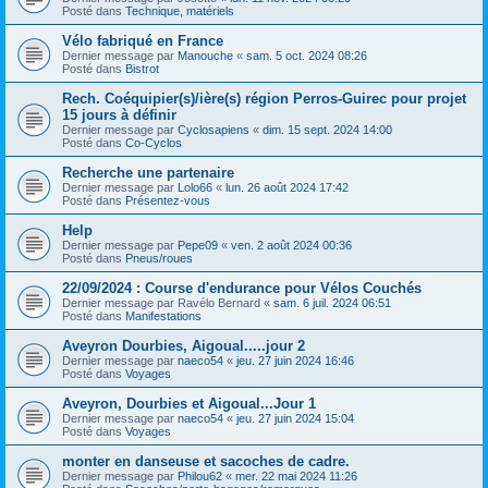
Posté dans
Technique, matériels
Vélo fabriqué en France
Dernier message par
Manouche
«
sam. 5 oct. 2024 08:26
Posté dans
Bistrot
Rech. Coéquipier(s)/ière(s) région Perros-Guirec pour projet
15 jours à définir
Dernier message par
Cyclosapiens
«
dim. 15 sept. 2024 14:00
Posté dans
Co-Cyclos
Recherche une partenaire
Dernier message par
Lolo66
«
lun. 26 août 2024 17:42
Posté dans
Présentez-vous
Help
Dernier message par
Pepe09
«
ven. 2 août 2024 00:36
Posté dans
Pneus/roues
22/09/2024 : Course d'endurance pour Vélos Couchés
Dernier message par
Ravélo Bernard
«
sam. 6 juil. 2024 06:51
Posté dans
Manifestations
Aveyron Dourbies, Aigoual.....jour 2
Dernier message par
naeco54
«
jeu. 27 juin 2024 16:46
Posté dans
Voyages
Aveyron, Dourbies et Aigoual...Jour 1
Dernier message par
naeco54
«
jeu. 27 juin 2024 15:04
Posté dans
Voyages
monter en danseuse et sacoches de cadre.
Dernier message par
Philou62
«
mer. 22 mai 2024 11:26