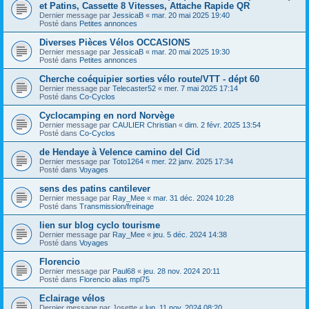
et Patins, Cassette 8 Vitesses, Attache Rapide QR
Dernier message par
JessicaB
«
mar. 20 mai 2025 19:40
Posté dans
Petites annonces
Diverses Pièces Vélos OCCASIONS
Dernier message par
JessicaB
«
mar. 20 mai 2025 19:30
Posté dans
Petites annonces
Cherche coéquipier sorties vélo route/VTT - dépt 60
Dernier message par
Telecaster52
«
mer. 7 mai 2025 17:14
Posté dans
Co-Cyclos
Cyclocamping en nord Norvège
Dernier message par
CAULIER Christian
«
dim. 2 févr. 2025 13:54
Posté dans
Co-Cyclos
de Hendaye à Velence camino del Cid
Dernier message par
Toto1264
«
mer. 22 janv. 2025 17:34
Posté dans
Voyages
sens des patins cantilever
Dernier message par
Ray_Mee
«
mar. 31 déc. 2024 10:28
Posté dans
Transmission/freinage
lien sur blog cyclo tourisme
Dernier message par
Ray_Mee
«
jeu. 5 déc. 2024 14:38
Posté dans
Voyages
Florencio
Dernier message par
Paul68
«
jeu. 28 nov. 2024 20:11
Posté dans
Florencio alias mpl75
Eclairage vélos
Dernier message par
Josette
«
lun. 11 nov. 2024 08:20