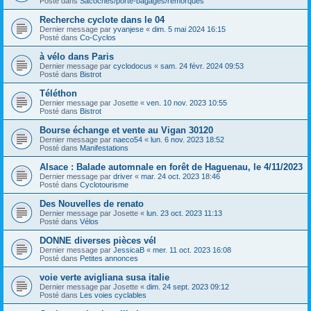
Posté dans
Sacoches/porte-bagages/remorques
Recherche cyclote dans le 04
Dernier message par
yvanjese
«
dim. 5 mai 2024 16:15
Posté dans
Co-Cyclos
à vélo dans Paris
Dernier message par
cyclodocus
«
sam. 24 févr. 2024 09:53
Posté dans
Bistrot
Téléthon
Dernier message par
Josette
«
ven. 10 nov. 2023 10:55
Posté dans
Bistrot
Bourse échange et vente au Vigan 30120
Dernier message par
naeco54
«
lun. 6 nov. 2023 18:52
Posté dans
Manifestations
Alsace : Balade automnale en forêt de Haguenau, le 4/11/2023
Dernier message par
driver
«
mar. 24 oct. 2023 18:46
Posté dans
Cyclotourisme
Des Nouvelles de renato
Dernier message par
Josette
«
lun. 23 oct. 2023 11:13
Posté dans
Vélos
DONNE diverses pièces vél
Dernier message par
JessicaB
«
mer. 11 oct. 2023 16:08
Posté dans
Petites annonces
voie verte avigliana susa italie
Dernier message par
Josette
«
dim. 24 sept. 2023 09:12
Posté dans
Les voies cyclables