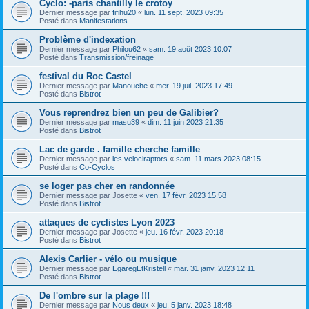
Cyclo: -paris chantilly le crotoy
Dernier message par
fifihu20
«
lun. 11 sept. 2023 09:35
Posté dans
Manifestations
Problème d'indexation
Dernier message par
Philou62
«
sam. 19 août 2023 10:07
Posté dans
Transmission/freinage
festival du Roc Castel
Dernier message par
Manouche
«
mer. 19 juil. 2023 17:49
Posté dans
Bistrot
Vous reprendrez bien un peu de Galibier?
Dernier message par
masu39
«
dim. 11 juin 2023 21:35
Posté dans
Bistrot
Lac de garde . famille cherche famille
Dernier message par
les velociraptors
«
sam. 11 mars 2023 08:15
Posté dans
Co-Cyclos
se loger pas cher en randonnée
Dernier message par
Josette
«
ven. 17 févr. 2023 15:58
Posté dans
Bistrot
attaques de cyclistes Lyon 2023
Dernier message par
Josette
«
jeu. 16 févr. 2023 20:18
Posté dans
Bistrot
Alexis Carlier - vélo ou musique
Dernier message par
EgaregEtKristell
«
mar. 31 janv. 2023 12:11
Posté dans
Bistrot
De l'ombre sur la plage !!!
Dernier message par
Nous deux
«
jeu. 5 janv. 2023 18:48