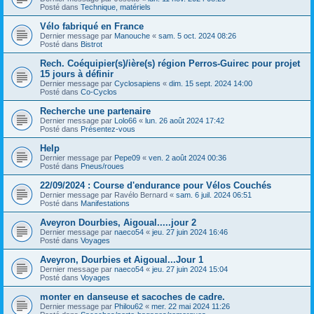
Posté dans
Technique, matériels
Vélo fabriqué en France
Dernier message par
Manouche
«
sam. 5 oct. 2024 08:26
Posté dans
Bistrot
Rech. Coéquipier(s)/ière(s) région Perros-Guirec pour projet
15 jours à définir
Dernier message par
Cyclosapiens
«
dim. 15 sept. 2024 14:00
Posté dans
Co-Cyclos
Recherche une partenaire
Dernier message par
Lolo66
«
lun. 26 août 2024 17:42
Posté dans
Présentez-vous
Help
Dernier message par
Pepe09
«
ven. 2 août 2024 00:36
Posté dans
Pneus/roues
22/09/2024 : Course d'endurance pour Vélos Couchés
Dernier message par
Ravélo Bernard
«
sam. 6 juil. 2024 06:51
Posté dans
Manifestations
Aveyron Dourbies, Aigoual.....jour 2
Dernier message par
naeco54
«
jeu. 27 juin 2024 16:46
Posté dans
Voyages
Aveyron, Dourbies et Aigoual...Jour 1
Dernier message par
naeco54
«
jeu. 27 juin 2024 15:04
Posté dans
Voyages
monter en danseuse et sacoches de cadre.
Dernier message par
Philou62
«
mer. 22 mai 2024 11:26