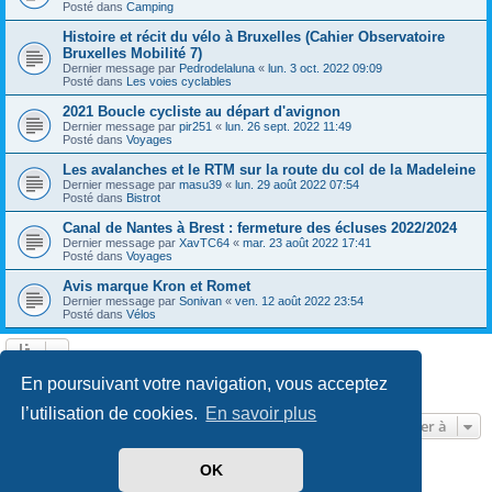
Posté dans
Camping
Histoire et récit du vélo à Bruxelles (Cahier Observatoire
Bruxelles Mobilité 7)
Dernier message par
Pedrodelaluna
«
lun. 3 oct. 2022 09:09
Posté dans
Les voies cyclables
2021 Boucle cycliste au départ d'avignon
Dernier message par
pir251
«
lun. 26 sept. 2022 11:49
Posté dans
Voyages
Les avalanches et le RTM sur la route du col de la Madeleine
Dernier message par
masu39
«
lun. 29 août 2022 07:54
Posté dans
Bistrot
Canal de Nantes à Brest : fermeture des écluses 2022/2024
Dernier message par
XavTC64
«
mar. 23 août 2022 17:41
Posté dans
Voyages
Avis marque Kron et Romet
Dernier message par
Sonivan
«
ven. 12 août 2022 23:54
Posté dans
Vélos
Page
1
sur
13
1
2
3
4
5
13
Suivante
En poursuivant votre navigation, vous acceptez
602 résultats trouvés
…
l’utilisation de cookies.
En savoir plus
Aller à
OK
Développé par
phpBB
® Forum Software © phpBB Limited
Traduit par
phpBB-fr.com