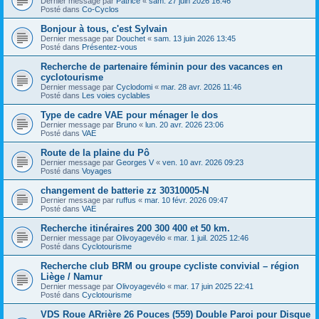
Dernier message par
Patrice
«
sam. 27 juin 2026 16:46
Posté dans
Co-Cyclos
Bonjour à tous, c'est Sylvain
Dernier message par
Douchet
«
sam. 13 juin 2026 13:45
Posté dans
Présentez-vous
Recherche de partenaire féminin pour des vacances en
cyclotourisme
Dernier message par
Cyclodomi
«
mar. 28 avr. 2026 11:46
Posté dans
Les voies cyclables
Type de cadre VAE pour ménager le dos
Dernier message par
Bruno
«
lun. 20 avr. 2026 23:06
Posté dans
VAE
Route de la plaine du Pô
Dernier message par
Georges V
«
ven. 10 avr. 2026 09:23
Posté dans
Voyages
changement de batterie zz 30310005-N
Dernier message par
ruffus
«
mar. 10 févr. 2026 09:47
Posté dans
VAE
Recherche itinéraires 200 300 400 et 50 km.
Dernier message par
Olivoyagevélo
«
mar. 1 juil. 2025 12:46
Posté dans
Cyclotourisme
Recherche club BRM ou groupe cycliste convivial – région
Liège / Namur
Dernier message par
Olivoyagevélo
«
mar. 17 juin 2025 22:41
Posté dans
Cyclotourisme
VDS Roue ARrière 26 Pouces (559) Double Paroi pour Disque