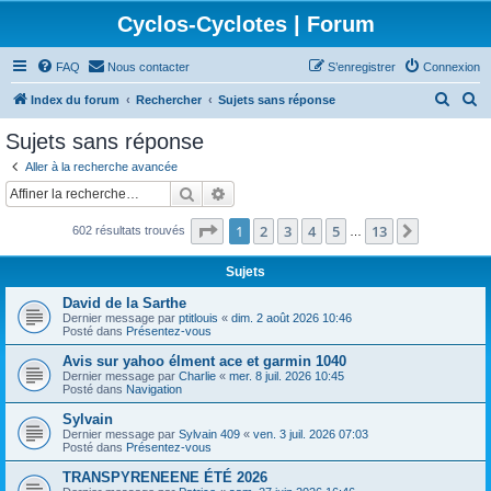
Cyclos-Cyclotes | Forum
FAQ
Nous contacter
S’enregistrer
Connexion
R
R
Index du forum
Rechercher
Sujets sans réponse
e
e
Sujets sans réponse
c
c
Aller à la recherche avancée
h
h
Rechercher
Recherche avancée
e
e
Page
1
sur
13
1
2
3
4
5
13
Suivante
602 résultats trouvés
r
r
…
c
c
Sujets
h
h
David de la Sarthe
e
e
Dernier message par
ptitlouis
«
dim. 2 août 2026 10:46
Posté dans
Présentez-vous
r
r
Avis sur yahoo élment ace et garmin 1040
Dernier message par
Charlie
«
mer. 8 juil. 2026 10:45
Posté dans
Navigation
Sylvain
Dernier message par
Sylvain 409
«
ven. 3 juil. 2026 07:03
Posté dans
Présentez-vous
TRANSPYRENEENE ÉTÉ 2026