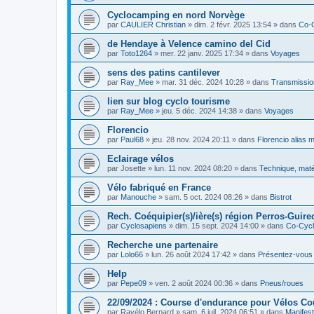
Cyclocamping en nord Norvège
par
CAULIER Christian
»
dim. 2 févr. 2025 13:54
» dans
Co-
de Hendaye à Velence camino del Cid
par
Toto1264
»
mer. 22 janv. 2025 17:34
» dans
Voyages
sens des patins cantilever
par
Ray_Mee
»
mar. 31 déc. 2024 10:28
» dans
Transmissio
lien sur blog cyclo tourisme
par
Ray_Mee
»
jeu. 5 déc. 2024 14:38
» dans
Voyages
Florencio
par
Paul68
»
jeu. 28 nov. 2024 20:11
» dans
Florencio alias 
Eclairage vélos
par
Josette
»
lun. 11 nov. 2024 08:20
» dans
Technique, maté
Vélo fabriqué en France
par
Manouche
»
sam. 5 oct. 2024 08:26
» dans
Bistrot
Rech. Coéquipier(s)/ière(s) région Perros-Guirec
par
Cyclosapiens
»
dim. 15 sept. 2024 14:00
» dans
Co-Cyc
Recherche une partenaire
par
Lolo66
»
lun. 26 août 2024 17:42
» dans
Présentez-vous
Help
par
Pepe09
»
ven. 2 août 2024 00:36
» dans
Pneus/roues
22/09/2024 : Course d'endurance pour Vélos C
par
Ravélo Bernard
»
sam. 6 juil. 2024 06:51
» dans
Manifest