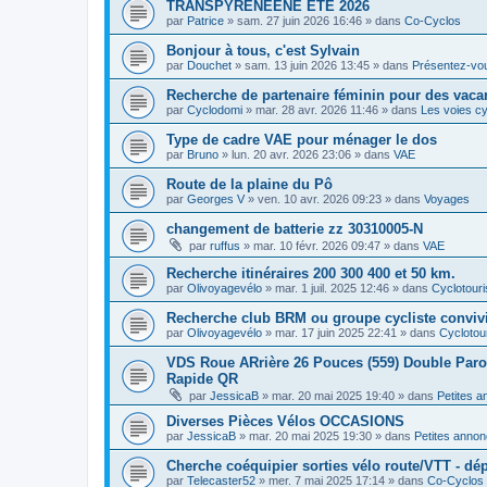
TRANSPYRENEENE ÉTÉ 2026
par
Patrice
»
sam. 27 juin 2026 16:46
» dans
Co-Cyclos
Bonjour à tous, c'est Sylvain
par
Douchet
»
sam. 13 juin 2026 13:45
» dans
Présentez-vo
Recherche de partenaire féminin pour des vaca
par
Cyclodomi
»
mar. 28 avr. 2026 11:46
» dans
Les voies cy
Type de cadre VAE pour ménager le dos
par
Bruno
»
lun. 20 avr. 2026 23:06
» dans
VAE
Route de la plaine du Pô
par
Georges V
»
ven. 10 avr. 2026 09:23
» dans
Voyages
changement de batterie zz 30310005-N
par
ruffus
»
mar. 10 févr. 2026 09:47
» dans
VAE
Recherche itinéraires 200 300 400 et 50 km.
par
Olivoyagevélo
»
mar. 1 juil. 2025 12:46
» dans
Cyclotour
Recherche club BRM ou groupe cycliste convivi
par
Olivoyagevélo
»
mar. 17 juin 2025 22:41
» dans
Cyclotou
VDS Roue ARrière 26 Pouces (559) Double Paroi 
Rapide QR
par
JessicaB
»
mar. 20 mai 2025 19:40
» dans
Petites 
Diverses Pièces Vélos OCCASIONS
par
JessicaB
»
mar. 20 mai 2025 19:30
» dans
Petites anno
Cherche coéquipier sorties vélo route/VTT - dép
par
Telecaster52
»
mer. 7 mai 2025 17:14
» dans
Co-Cyclos