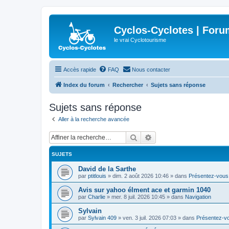
Cyclos-Cyclotes | Foru
le vrai Cyclotourisme
Accès rapide
FAQ
Nous contacter
Index du forum
Rechercher
Sujets sans réponse
Sujets sans réponse
Aller à la recherche avancée
Rechercher
Recherche avancée
SUJETS
David de la Sarthe
par
ptitlouis
»
dim. 2 août 2026 10:46
» dans
Présentez-vous
Avis sur yahoo élment ace et garmin 1040
par
Charlie
»
mer. 8 juil. 2026 10:45
» dans
Navigation
Sylvain
par
Sylvain 409
»
ven. 3 juil. 2026 07:03
» dans
Présentez-v