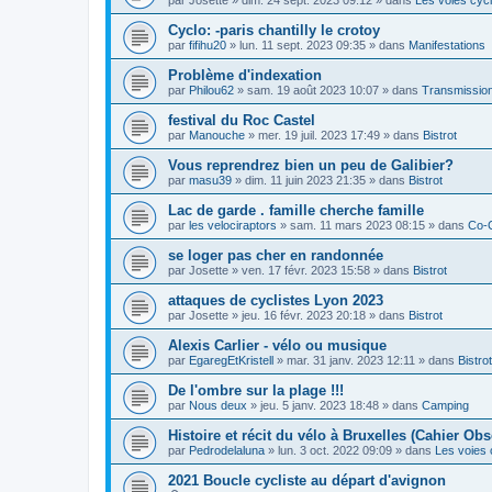
Cyclo: -paris chantilly le crotoy
par
fifihu20
»
lun. 11 sept. 2023 09:35
» dans
Manifestations
Problème d'indexation
par
Philou62
»
sam. 19 août 2023 10:07
» dans
Transmission
festival du Roc Castel
par
Manouche
»
mer. 19 juil. 2023 17:49
» dans
Bistrot
Vous reprendrez bien un peu de Galibier?
par
masu39
»
dim. 11 juin 2023 21:35
» dans
Bistrot
Lac de garde . famille cherche famille
par
les velociraptors
»
sam. 11 mars 2023 08:15
» dans
Co-
se loger pas cher en randonnée
par
Josette
»
ven. 17 févr. 2023 15:58
» dans
Bistrot
attaques de cyclistes Lyon 2023
par
Josette
»
jeu. 16 févr. 2023 20:18
» dans
Bistrot
Alexis Carlier - vélo ou musique
par
EgaregEtKristell
»
mar. 31 janv. 2023 12:11
» dans
Bistrot
De l'ombre sur la plage !!!
par
Nous deux
»
jeu. 5 janv. 2023 18:48
» dans
Camping
Histoire et récit du vélo à Bruxelles (Cahier Obs
par
Pedrodelaluna
»
lun. 3 oct. 2022 09:09
» dans
Les voies 
2021 Boucle cycliste au départ d'avignon