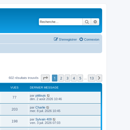
Rechercher
Recherche avancé
S’enregistrer
Connexion
Page
1
sur
13
1
2
3
4
5
13
Suivante
602 résultats trouvés
…
VUES
DERNIER MESSAGE
D
par
ptitlouis
V
77
e
dim. 2 août 2026 10:46
r
u
n
D
par
Charlie
V
203
i
e
mer. 8 juil. 2026 10:45
e
e
r
r
u
n
D
par
Sylvain 409
s
m
V
198
i
e
ven. 3 juil. 2026 07:03
e
e
e
r
s
r
u
n
s