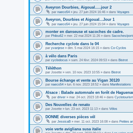
Aveyron Dourbies, Aigoual.....jour 2
par
naeco54
»
jeu. 27 juin 2024 16:46
» dans
Voyages
Aveyron, Dourbies et Aigoual...Jour 1
par
naeco54
»
jeu. 27 juin 2024 15:04
» dans
Voyages
monter en danseuse et sacoches de cadre.
par
Philou62
»
mer. 22 mai 2024 11:26
» dans
Sacoches/por
Recherche cyclote dans le 04
par
yvanjese
»
dim. 5 mai 2024 16:15
» dans
Co-Cyclos
à vélo dans Paris
par
cyclodocus
»
sam. 24 févr. 2024 09:53
» dans
Bistrot
Téléthon
par
Josette
»
ven. 10 nov. 2023 10:55
» dans
Bistrot
Bourse échange et vente au Vigan 30120
par
naeco54
»
lun. 6 nov. 2023 18:52
» dans
Manifestations
Alsace : Balade automnale en forêt de Haguenau
par
driver
»
mar. 24 oct. 2023 18:46
» dans
Cyclotouris
Des Nouvelles de renato
par
Josette
»
lun. 23 oct. 2023 11:13
» dans
Vélos
DONNE diverses pièces vél
par
JessicaB
»
mer. 11 oct. 2023 16:08
» dans
Petites 
voie verte avigliana susa italie
par
Josette
»
dim. 24 sept. 2023 09:12
» dans
Les voies cyc