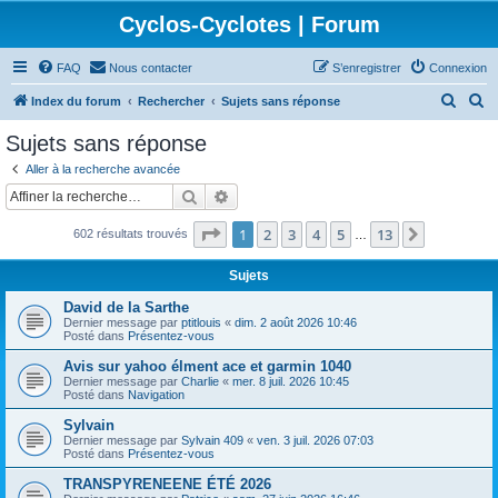
Cyclos-Cyclotes | Forum
FAQ
Nous contacter
S’enregistrer
Connexion
R
R
Index du forum
Rechercher
Sujets sans réponse
e
e
Sujets sans réponse
c
c
Aller à la recherche avancée
h
h
Rechercher
Recherche avancée
e
e
Page
1
sur
13
1
2
3
4
5
13
Suivante
602 résultats trouvés
r
r
…
c
c
Sujets
h
h
David de la Sarthe
e
e
Dernier message par
ptitlouis
«
dim. 2 août 2026 10:46
Posté dans
Présentez-vous
r
r
Avis sur yahoo élment ace et garmin 1040
Dernier message par
Charlie
«
mer. 8 juil. 2026 10:45
Posté dans
Navigation
Sylvain
Dernier message par
Sylvain 409
«
ven. 3 juil. 2026 07:03
Posté dans
Présentez-vous
TRANSPYRENEENE ÉTÉ 2026