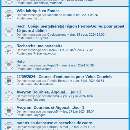
Posté dans
Technique, matériels
Vélo fabriqué en France
Dernier message par
Manouche
«
sam. 5 oct. 2024 08:26
Posté dans
Bistrot
Rech. Coéquipier(s)/ière(s) région Perros-Guirec pour projet
15 jours à définir
Dernier message par
Cyclosapiens
«
dim. 15 sept. 2024 14:00
Posté dans
Co-Cyclos
Recherche une partenaire
Dernier message par
Lolo66
«
lun. 26 août 2024 17:42
Posté dans
Présentez-vous
Help
Dernier message par
Pepe09
«
ven. 2 août 2024 00:36
Posté dans
Pneus/roues
22/09/2024 : Course d'endurance pour Vélos Couchés
Dernier message par
Ravélo Bernard
«
sam. 6 juil. 2024 06:51
Posté dans
Manifestations
Aveyron Dourbies, Aigoual.....jour 2
Dernier message par
naeco54
«
jeu. 27 juin 2024 16:46
Posté dans
Voyages
Aveyron, Dourbies et Aigoual...Jour 1
Dernier message par
naeco54
«
jeu. 27 juin 2024 15:04
Posté dans
Voyages
monter en danseuse et sacoches de cadre.
Dernier message par
Philou62
«
mer. 22 mai 2024 11:26