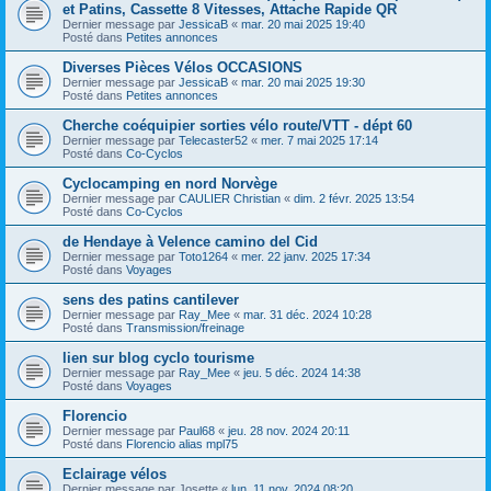
et Patins, Cassette 8 Vitesses, Attache Rapide QR
Dernier message par
JessicaB
«
mar. 20 mai 2025 19:40
Posté dans
Petites annonces
Diverses Pièces Vélos OCCASIONS
Dernier message par
JessicaB
«
mar. 20 mai 2025 19:30
Posté dans
Petites annonces
Cherche coéquipier sorties vélo route/VTT - dépt 60
Dernier message par
Telecaster52
«
mer. 7 mai 2025 17:14
Posté dans
Co-Cyclos
Cyclocamping en nord Norvège
Dernier message par
CAULIER Christian
«
dim. 2 févr. 2025 13:54
Posté dans
Co-Cyclos
de Hendaye à Velence camino del Cid
Dernier message par
Toto1264
«
mer. 22 janv. 2025 17:34
Posté dans
Voyages
sens des patins cantilever
Dernier message par
Ray_Mee
«
mar. 31 déc. 2024 10:28
Posté dans
Transmission/freinage
lien sur blog cyclo tourisme
Dernier message par
Ray_Mee
«
jeu. 5 déc. 2024 14:38
Posté dans
Voyages
Florencio
Dernier message par
Paul68
«
jeu. 28 nov. 2024 20:11
Posté dans
Florencio alias mpl75
Eclairage vélos
Dernier message par
Josette
«
lun. 11 nov. 2024 08:20