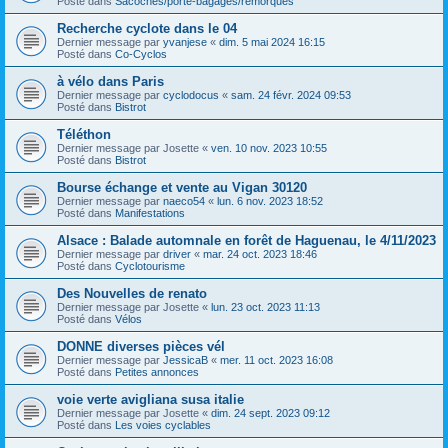
Posté dans
Sacoches/porte-bagages/remorques
Recherche cyclote dans le 04
Dernier message par
yvanjese
«
dim. 5 mai 2024 16:15
Posté dans
Co-Cyclos
à vélo dans Paris
Dernier message par
cyclodocus
«
sam. 24 févr. 2024 09:53
Posté dans
Bistrot
Téléthon
Dernier message par
Josette
«
ven. 10 nov. 2023 10:55
Posté dans
Bistrot
Bourse échange et vente au Vigan 30120
Dernier message par
naeco54
«
lun. 6 nov. 2023 18:52
Posté dans
Manifestations
Alsace : Balade automnale en forêt de Haguenau, le 4/11/2023
Dernier message par
driver
«
mar. 24 oct. 2023 18:46
Posté dans
Cyclotourisme
Des Nouvelles de renato
Dernier message par
Josette
«
lun. 23 oct. 2023 11:13
Posté dans
Vélos
DONNE diverses pièces vél
Dernier message par
JessicaB
«
mer. 11 oct. 2023 16:08
Posté dans
Petites annonces
voie verte avigliana susa italie
Dernier message par
Josette
«
dim. 24 sept. 2023 09:12
Posté dans
Les voies cyclables