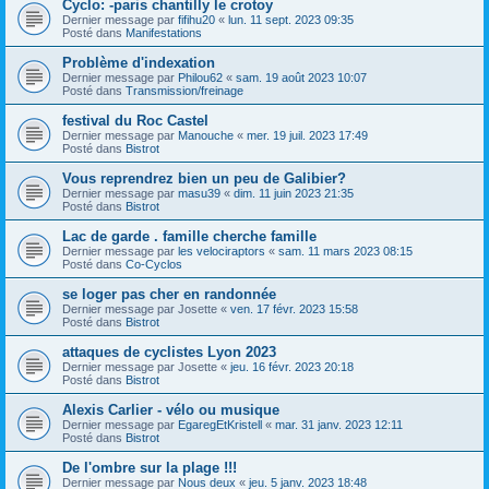
Cyclo: -paris chantilly le crotoy
Dernier message par
fifihu20
«
lun. 11 sept. 2023 09:35
Posté dans
Manifestations
Problème d'indexation
Dernier message par
Philou62
«
sam. 19 août 2023 10:07
Posté dans
Transmission/freinage
festival du Roc Castel
Dernier message par
Manouche
«
mer. 19 juil. 2023 17:49
Posté dans
Bistrot
Vous reprendrez bien un peu de Galibier?
Dernier message par
masu39
«
dim. 11 juin 2023 21:35
Posté dans
Bistrot
Lac de garde . famille cherche famille
Dernier message par
les velociraptors
«
sam. 11 mars 2023 08:15
Posté dans
Co-Cyclos
se loger pas cher en randonnée
Dernier message par
Josette
«
ven. 17 févr. 2023 15:58
Posté dans
Bistrot
attaques de cyclistes Lyon 2023
Dernier message par
Josette
«
jeu. 16 févr. 2023 20:18
Posté dans
Bistrot
Alexis Carlier - vélo ou musique
Dernier message par
EgaregEtKristell
«
mar. 31 janv. 2023 12:11
Posté dans
Bistrot
De l'ombre sur la plage !!!
Dernier message par
Nous deux
«
jeu. 5 janv. 2023 18:48