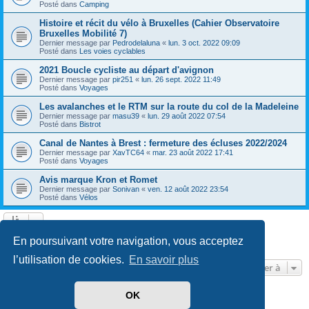
Posté dans
Camping
Histoire et récit du vélo à Bruxelles (Cahier Observatoire
Bruxelles Mobilité 7)
Dernier message par
Pedrodelaluna
«
lun. 3 oct. 2022 09:09
Posté dans
Les voies cyclables
2021 Boucle cycliste au départ d'avignon
Dernier message par
pir251
«
lun. 26 sept. 2022 11:49
Posté dans
Voyages
Les avalanches et le RTM sur la route du col de la Madeleine
Dernier message par
masu39
«
lun. 29 août 2022 07:54
Posté dans
Bistrot
Canal de Nantes à Brest : fermeture des écluses 2022/2024
Dernier message par
XavTC64
«
mar. 23 août 2022 17:41
Posté dans
Voyages
Avis marque Kron et Romet
Dernier message par
Sonivan
«
ven. 12 août 2022 23:54
Posté dans
Vélos
Page
1
sur
13
1
2
3
4
5
13
Suivante
En poursuivant votre navigation, vous acceptez
602 résultats trouvés
…
l’utilisation de cookies.
En savoir plus
Aller à
OK
Développé par
phpBB
® Forum Software © phpBB Limited
Traduit par
phpBB-fr.com