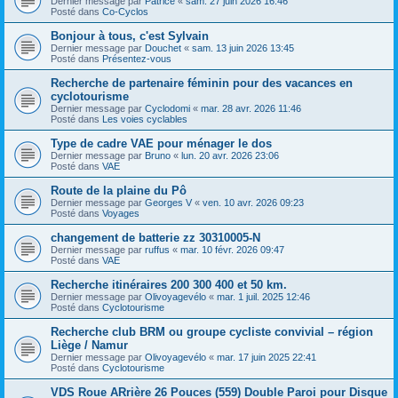
Dernier message par
Patrice
«
sam. 27 juin 2026 16:46
Posté dans
Co-Cyclos
Bonjour à tous, c'est Sylvain
Dernier message par
Douchet
«
sam. 13 juin 2026 13:45
Posté dans
Présentez-vous
Recherche de partenaire féminin pour des vacances en
cyclotourisme
Dernier message par
Cyclodomi
«
mar. 28 avr. 2026 11:46
Posté dans
Les voies cyclables
Type de cadre VAE pour ménager le dos
Dernier message par
Bruno
«
lun. 20 avr. 2026 23:06
Posté dans
VAE
Route de la plaine du Pô
Dernier message par
Georges V
«
ven. 10 avr. 2026 09:23
Posté dans
Voyages
changement de batterie zz 30310005-N
Dernier message par
ruffus
«
mar. 10 févr. 2026 09:47
Posté dans
VAE
Recherche itinéraires 200 300 400 et 50 km.
Dernier message par
Olivoyagevélo
«
mar. 1 juil. 2025 12:46
Posté dans
Cyclotourisme
Recherche club BRM ou groupe cycliste convivial – région
Liège / Namur
Dernier message par
Olivoyagevélo
«
mar. 17 juin 2025 22:41
Posté dans
Cyclotourisme
VDS Roue ARrière 26 Pouces (559) Double Paroi pour Disque