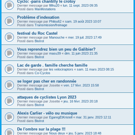
Cyclo: -paris chantilly le crotoy
Dernier message par
fifihu20
«
lun. 11 sept. 2023 09:35
Posté dans
Manifestations
Problème d'indexation
Dernier message par
Philou62
«
sam. 19 août 2023 10:07
Posté dans
Transmission/freinage
festival du Roc Castel
Dernier message par
Manouche
«
mer. 19 juil. 2023 17:49
Posté dans
Bistrot
Vous reprendrez bien un peu de Galibier?
Dernier message par
masu39
«
dim. 11 juin 2023 21:35
Posté dans
Bistrot
Lac de garde . famille cherche famille
Dernier message par
les velociraptors
«
sam. 11 mars 2023 08:15
Posté dans
Co-Cyclos
se loger pas cher en randonnée
Dernier message par
Josette
«
ven. 17 févr. 2023 15:58
Posté dans
Bistrot
attaques de cyclistes Lyon 2023
Dernier message par
Josette
«
jeu. 16 févr. 2023 20:18
Posté dans
Bistrot
Alexis Carlier - vélo ou musique
Dernier message par
EgaregEtKristell
«
mar. 31 janv. 2023 12:11
Posté dans
Bistrot
De l'ombre sur la plage !!!
Dernier message par
Nous deux
«
jeu. 5 janv. 2023 18:48