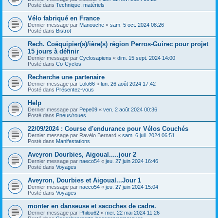
Posté dans
Technique, matériels
Vélo fabriqué en France
Dernier message par
Manouche
«
sam. 5 oct. 2024 08:26
Posté dans
Bistrot
Rech. Coéquipier(s)/ière(s) région Perros-Guirec pour projet
15 jours à définir
Dernier message par
Cyclosapiens
«
dim. 15 sept. 2024 14:00
Posté dans
Co-Cyclos
Recherche une partenaire
Dernier message par
Lolo66
«
lun. 26 août 2024 17:42
Posté dans
Présentez-vous
Help
Dernier message par
Pepe09
«
ven. 2 août 2024 00:36
Posté dans
Pneus/roues
22/09/2024 : Course d'endurance pour Vélos Couchés
Dernier message par
Ravélo Bernard
«
sam. 6 juil. 2024 06:51
Posté dans
Manifestations
Aveyron Dourbies, Aigoual.....jour 2
Dernier message par
naeco54
«
jeu. 27 juin 2024 16:46
Posté dans
Voyages
Aveyron, Dourbies et Aigoual...Jour 1
Dernier message par
naeco54
«
jeu. 27 juin 2024 15:04
Posté dans
Voyages
monter en danseuse et sacoches de cadre.
Dernier message par
Philou62
«
mer. 22 mai 2024 11:26