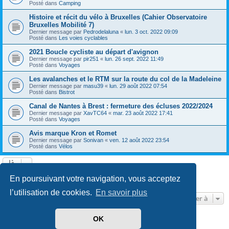
Posté dans
Camping
Histoire et récit du vélo à Bruxelles (Cahier Observatoire
Bruxelles Mobilité 7)
Dernier message par
Pedrodelaluna
«
lun. 3 oct. 2022 09:09
Posté dans
Les voies cyclables
2021 Boucle cycliste au départ d'avignon
Dernier message par
pir251
«
lun. 26 sept. 2022 11:49
Posté dans
Voyages
Les avalanches et le RTM sur la route du col de la Madeleine
Dernier message par
masu39
«
lun. 29 août 2022 07:54
Posté dans
Bistrot
Canal de Nantes à Brest : fermeture des écluses 2022/2024
Dernier message par
XavTC64
«
mar. 23 août 2022 17:41
Posté dans
Voyages
Avis marque Kron et Romet
Dernier message par
Sonivan
«
ven. 12 août 2022 23:54
Posté dans
Vélos
Page
1
sur
13
1
2
3
4
5
13
Suivante
En poursuivant votre navigation, vous acceptez
602 résultats trouvés
…
l’utilisation de cookies.
En savoir plus
Aller à
OK
Développé par
phpBB
® Forum Software © phpBB Limited
Traduit par
phpBB-fr.com