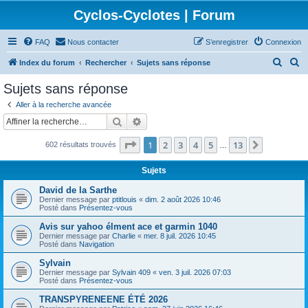
Cyclos-Cyclotes | Forum
FAQ
Nous contacter
S’enregistrer
Connexion
R
R
Index du forum
Rechercher
Sujets sans réponse
e
e
Sujets sans réponse
c
c
Aller à la recherche avancée
h
h
Rechercher
Recherche avancée
e
e
Page
1
sur
13
1
2
3
4
5
13
Suivante
602 résultats trouvés
r
r
…
c
c
Sujets
h
h
David de la Sarthe
e
e
Dernier message par
ptitlouis
«
dim. 2 août 2026 10:46
Posté dans
Présentez-vous
r
r
Avis sur yahoo élment ace et garmin 1040
Dernier message par
Charlie
«
mer. 8 juil. 2026 10:45
Posté dans
Navigation
Sylvain
Dernier message par
Sylvain 409
«
ven. 3 juil. 2026 07:03
Posté dans
Présentez-vous
TRANSPYRENEENE ÉTÉ 2026