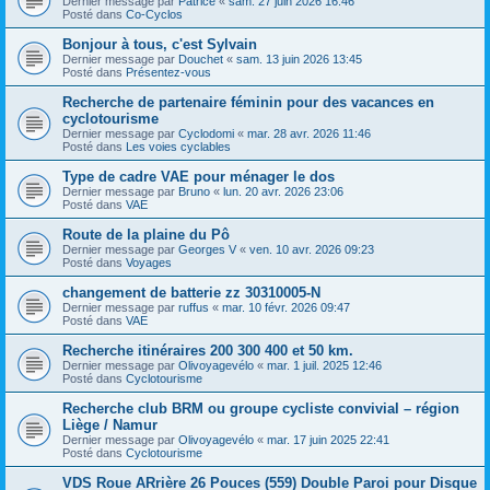
Dernier message par
Patrice
«
sam. 27 juin 2026 16:46
Posté dans
Co-Cyclos
Bonjour à tous, c'est Sylvain
Dernier message par
Douchet
«
sam. 13 juin 2026 13:45
Posté dans
Présentez-vous
Recherche de partenaire féminin pour des vacances en
cyclotourisme
Dernier message par
Cyclodomi
«
mar. 28 avr. 2026 11:46
Posté dans
Les voies cyclables
Type de cadre VAE pour ménager le dos
Dernier message par
Bruno
«
lun. 20 avr. 2026 23:06
Posté dans
VAE
Route de la plaine du Pô
Dernier message par
Georges V
«
ven. 10 avr. 2026 09:23
Posté dans
Voyages
changement de batterie zz 30310005-N
Dernier message par
ruffus
«
mar. 10 févr. 2026 09:47
Posté dans
VAE
Recherche itinéraires 200 300 400 et 50 km.
Dernier message par
Olivoyagevélo
«
mar. 1 juil. 2025 12:46
Posté dans
Cyclotourisme
Recherche club BRM ou groupe cycliste convivial – région
Liège / Namur
Dernier message par
Olivoyagevélo
«
mar. 17 juin 2025 22:41
Posté dans
Cyclotourisme
VDS Roue ARrière 26 Pouces (559) Double Paroi pour Disque