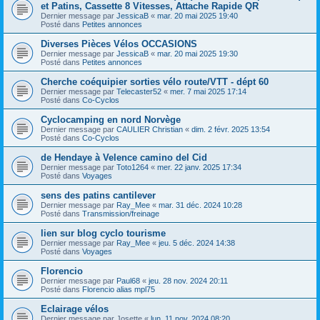
et Patins, Cassette 8 Vitesses, Attache Rapide QR
Dernier message par
JessicaB
«
mar. 20 mai 2025 19:40
Posté dans
Petites annonces
Diverses Pièces Vélos OCCASIONS
Dernier message par
JessicaB
«
mar. 20 mai 2025 19:30
Posté dans
Petites annonces
Cherche coéquipier sorties vélo route/VTT - dépt 60
Dernier message par
Telecaster52
«
mer. 7 mai 2025 17:14
Posté dans
Co-Cyclos
Cyclocamping en nord Norvège
Dernier message par
CAULIER Christian
«
dim. 2 févr. 2025 13:54
Posté dans
Co-Cyclos
de Hendaye à Velence camino del Cid
Dernier message par
Toto1264
«
mer. 22 janv. 2025 17:34
Posté dans
Voyages
sens des patins cantilever
Dernier message par
Ray_Mee
«
mar. 31 déc. 2024 10:28
Posté dans
Transmission/freinage
lien sur blog cyclo tourisme
Dernier message par
Ray_Mee
«
jeu. 5 déc. 2024 14:38
Posté dans
Voyages
Florencio
Dernier message par
Paul68
«
jeu. 28 nov. 2024 20:11
Posté dans
Florencio alias mpl75
Eclairage vélos
Dernier message par
Josette
«
lun. 11 nov. 2024 08:20