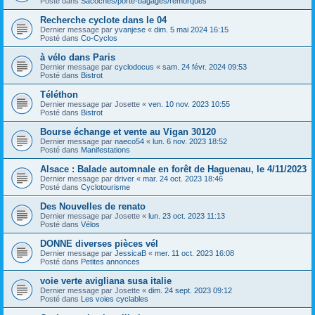
Posté dans
Sacoches/porte-bagages/remorques
Recherche cyclote dans le 04
Dernier message par
yvanjese
«
dim. 5 mai 2024 16:15
Posté dans
Co-Cyclos
à vélo dans Paris
Dernier message par
cyclodocus
«
sam. 24 févr. 2024 09:53
Posté dans
Bistrot
Téléthon
Dernier message par
Josette
«
ven. 10 nov. 2023 10:55
Posté dans
Bistrot
Bourse échange et vente au Vigan 30120
Dernier message par
naeco54
«
lun. 6 nov. 2023 18:52
Posté dans
Manifestations
Alsace : Balade automnale en forêt de Haguenau, le 4/11/2023
Dernier message par
driver
«
mar. 24 oct. 2023 18:46
Posté dans
Cyclotourisme
Des Nouvelles de renato
Dernier message par
Josette
«
lun. 23 oct. 2023 11:13
Posté dans
Vélos
DONNE diverses pièces vél
Dernier message par
JessicaB
«
mer. 11 oct. 2023 16:08
Posté dans
Petites annonces
voie verte avigliana susa italie
Dernier message par
Josette
«
dim. 24 sept. 2023 09:12
Posté dans
Les voies cyclables