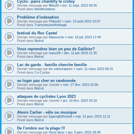
Cyclo: -paris chantilly le crotoy
Dernier message par
fifihu20
«
lun. 11 sept. 2023 09:35
Posté dans
Manifestations
Problème d'indexation
Dernier message par
Philou62
«
sam. 19 août 2023 10:07
Posté dans
Transmission/freinage
festival du Roc Castel
Dernier message par
Manouche
«
mer. 19 juil. 2023 17:49
Posté dans
Bistrot
Vous reprendrez bien un peu de Galibier?
Dernier message par
masu39
«
dim. 11 juin 2023 21:35
Posté dans
Bistrot
Lac de garde . famille cherche famille
Dernier message par
les velociraptors
«
sam. 11 mars 2023 08:15
Posté dans
Co-Cyclos
se loger pas cher en randonnée
Dernier message par
Josette
«
ven. 17 févr. 2023 15:58
Posté dans
Bistrot
attaques de cyclistes Lyon 2023
Dernier message par
Josette
«
jeu. 16 févr. 2023 20:18
Posté dans
Bistrot
Alexis Carlier - vélo ou musique
Dernier message par
EgaregEtKristell
«
mar. 31 janv. 2023 12:11
Posté dans
Bistrot
De l'ombre sur la plage !!!
Dernier message par
Nous deux
«
jeu. 5 janv. 2023 18:48