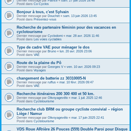
Dernier message par
Patrice
«
sam. 27 juin 2026 16:46
Posté dans
Co-Cyclos
Bonjour à tous, c'est Sylvain
Dernier message par
Douchet
«
sam. 13 juin 2026 13:45
Posté dans
Présentez-vous
Recherche de partenaire féminin pour des vacances en
cyclotourisme
Dernier message par
Cyclodomi
«
mar. 28 avr. 2026 11:46
Posté dans
Les voies cyclables
Type de cadre VAE pour ménager le dos
Dernier message par
Bruno
«
lun. 20 avr. 2026 23:06
Posté dans
VAE
Route de la plaine du Pô
Dernier message par
Georges V
«
ven. 10 avr. 2026 09:23
Posté dans
Voyages
changement de batterie zz 30310005-N
Dernier message par
ruffus
«
mar. 10 févr. 2026 09:47
Posté dans
VAE
Recherche itinéraires 200 300 400 et 50 km.
Dernier message par
Olivoyagevélo
«
mar. 1 juil. 2025 12:46
Posté dans
Cyclotourisme
Recherche club BRM ou groupe cycliste convivial – région
Liège / Namur
Dernier message par
Olivoyagevélo
«
mar. 17 juin 2025 22:41
Posté dans
Cyclotourisme
VDS Roue ARrière 26 Pouces (559) Double Paroi pour Disque