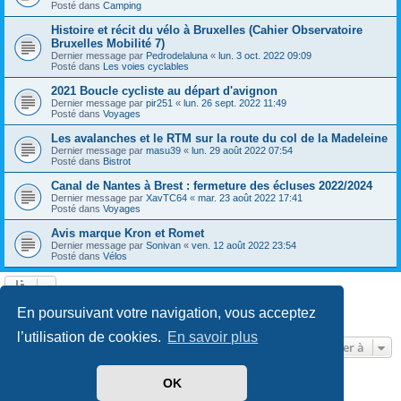
Posté dans
Camping
Histoire et récit du vélo à Bruxelles (Cahier Observatoire
Bruxelles Mobilité 7)
Dernier message par
Pedrodelaluna
«
lun. 3 oct. 2022 09:09
Posté dans
Les voies cyclables
2021 Boucle cycliste au départ d'avignon
Dernier message par
pir251
«
lun. 26 sept. 2022 11:49
Posté dans
Voyages
Les avalanches et le RTM sur la route du col de la Madeleine
Dernier message par
masu39
«
lun. 29 août 2022 07:54
Posté dans
Bistrot
Canal de Nantes à Brest : fermeture des écluses 2022/2024
Dernier message par
XavTC64
«
mar. 23 août 2022 17:41
Posté dans
Voyages
Avis marque Kron et Romet
Dernier message par
Sonivan
«
ven. 12 août 2022 23:54
Posté dans
Vélos
Page
1
sur
13
1
2
3
4
5
13
Suivante
En poursuivant votre navigation, vous acceptez
602 résultats trouvés
…
l’utilisation de cookies.
En savoir plus
Aller à
OK
Développé par
phpBB
® Forum Software © phpBB Limited
Traduit par
phpBB-fr.com