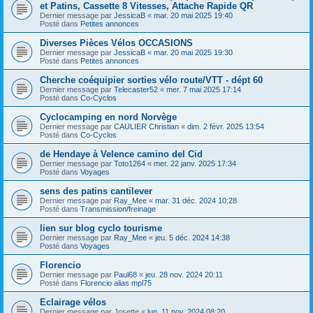
et Patins, Cassette 8 Vitesses, Attache Rapide QR
Dernier message par
JessicaB
«
mar. 20 mai 2025 19:40
Posté dans
Petites annonces
Diverses Pièces Vélos OCCASIONS
Dernier message par
JessicaB
«
mar. 20 mai 2025 19:30
Posté dans
Petites annonces
Cherche coéquipier sorties vélo route/VTT - dépt 60
Dernier message par
Telecaster52
«
mer. 7 mai 2025 17:14
Posté dans
Co-Cyclos
Cyclocamping en nord Norvège
Dernier message par
CAULIER Christian
«
dim. 2 févr. 2025 13:54
Posté dans
Co-Cyclos
de Hendaye à Velence camino del Cid
Dernier message par
Toto1264
«
mer. 22 janv. 2025 17:34
Posté dans
Voyages
sens des patins cantilever
Dernier message par
Ray_Mee
«
mar. 31 déc. 2024 10:28
Posté dans
Transmission/freinage
lien sur blog cyclo tourisme
Dernier message par
Ray_Mee
«
jeu. 5 déc. 2024 14:38
Posté dans
Voyages
Florencio
Dernier message par
Paul68
«
jeu. 28 nov. 2024 20:11
Posté dans
Florencio alias mpl75
Eclairage vélos
Dernier message par
Josette
«
lun. 11 nov. 2024 08:20