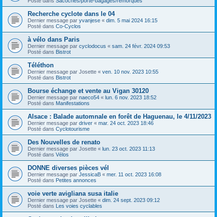
Posté dans
Sacoches/porte-bagages/remorques
Recherche cyclote dans le 04
Dernier message par
yvanjese
«
dim. 5 mai 2024 16:15
Posté dans
Co-Cyclos
à vélo dans Paris
Dernier message par
cyclodocus
«
sam. 24 févr. 2024 09:53
Posté dans
Bistrot
Téléthon
Dernier message par
Josette
«
ven. 10 nov. 2023 10:55
Posté dans
Bistrot
Bourse échange et vente au Vigan 30120
Dernier message par
naeco54
«
lun. 6 nov. 2023 18:52
Posté dans
Manifestations
Alsace : Balade automnale en forêt de Haguenau, le 4/11/2023
Dernier message par
driver
«
mar. 24 oct. 2023 18:46
Posté dans
Cyclotourisme
Des Nouvelles de renato
Dernier message par
Josette
«
lun. 23 oct. 2023 11:13
Posté dans
Vélos
DONNE diverses pièces vél
Dernier message par
JessicaB
«
mer. 11 oct. 2023 16:08
Posté dans
Petites annonces
voie verte avigliana susa italie
Dernier message par
Josette
«
dim. 24 sept. 2023 09:12
Posté dans
Les voies cyclables