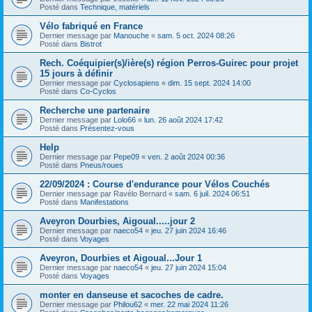
Posté dans
Technique, matériels
Vélo fabriqué en France
Dernier message par
Manouche
«
sam. 5 oct. 2024 08:26
Posté dans
Bistrot
Rech. Coéquipier(s)/ière(s) région Perros-Guirec pour projet
15 jours à définir
Dernier message par
Cyclosapiens
«
dim. 15 sept. 2024 14:00
Posté dans
Co-Cyclos
Recherche une partenaire
Dernier message par
Lolo66
«
lun. 26 août 2024 17:42
Posté dans
Présentez-vous
Help
Dernier message par
Pepe09
«
ven. 2 août 2024 00:36
Posté dans
Pneus/roues
22/09/2024 : Course d'endurance pour Vélos Couchés
Dernier message par
Ravélo Bernard
«
sam. 6 juil. 2024 06:51
Posté dans
Manifestations
Aveyron Dourbies, Aigoual.....jour 2
Dernier message par
naeco54
«
jeu. 27 juin 2024 16:46
Posté dans
Voyages
Aveyron, Dourbies et Aigoual...Jour 1
Dernier message par
naeco54
«
jeu. 27 juin 2024 15:04
Posté dans
Voyages
monter en danseuse et sacoches de cadre.
Dernier message par
Philou62
«
mer. 22 mai 2024 11:26