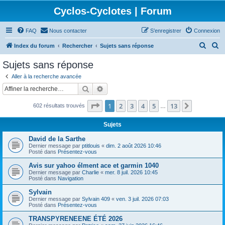
Cyclos-Cyclotes | Forum
FAQ
Nous contacter
S’enregistrer
Connexion
R
R
Index du forum
Rechercher
Sujets sans réponse
e
e
Sujets sans réponse
c
c
Aller à la recherche avancée
h
h
Rechercher
Recherche avancée
e
e
Page
1
sur
13
1
2
3
4
5
13
Suivante
602 résultats trouvés
r
r
…
c
c
Sujets
h
h
David de la Sarthe
e
e
Dernier message par
ptitlouis
«
dim. 2 août 2026 10:46
Posté dans
Présentez-vous
r
r
Avis sur yahoo élment ace et garmin 1040
Dernier message par
Charlie
«
mer. 8 juil. 2026 10:45
Posté dans
Navigation
Sylvain
Dernier message par
Sylvain 409
«
ven. 3 juil. 2026 07:03
Posté dans
Présentez-vous
TRANSPYRENEENE ÉTÉ 2026