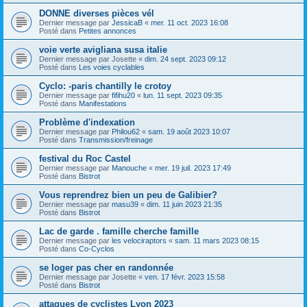
DONNE diverses pièces vél
Dernier message par
JessicaB
«
mer. 11 oct. 2023 16:08
Posté dans
Petites annonces
voie verte avigliana susa italie
Dernier message par
Josette
«
dim. 24 sept. 2023 09:12
Posté dans
Les voies cyclables
Cyclo: -paris chantilly le crotoy
Dernier message par
fifihu20
«
lun. 11 sept. 2023 09:35
Posté dans
Manifestations
Problème d'indexation
Dernier message par
Philou62
«
sam. 19 août 2023 10:07
Posté dans
Transmission/freinage
festival du Roc Castel
Dernier message par
Manouche
«
mer. 19 juil. 2023 17:49
Posté dans
Bistrot
Vous reprendrez bien un peu de Galibier?
Dernier message par
masu39
«
dim. 11 juin 2023 21:35
Posté dans
Bistrot
Lac de garde . famille cherche famille
Dernier message par
les velociraptors
«
sam. 11 mars 2023 08:15
Posté dans
Co-Cyclos
se loger pas cher en randonnée
Dernier message par
Josette
«
ven. 17 févr. 2023 15:58
Posté dans
Bistrot
attaques de cyclistes Lyon 2023