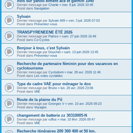
Avis sur yahoo élment ace et garmin 1040
Dernier message par
Charlie
«
mer. 8 juil. 2026 10:45
Posté dans
Navigation
Sylvain
Dernier message par
Sylvain 409
«
ven. 3 juil. 2026 07:03
Posté dans
Présentez-vous
TRANSPYRENEENE ÉTÉ 2026
Dernier message par
Patrice
«
sam. 27 juin 2026 16:46
Posté dans
Co-Cyclos
Bonjour à tous, c'est Sylvain
Dernier message par
Douchet
«
sam. 13 juin 2026 13:45
Posté dans
Présentez-vous
Recherche de partenaire féminin pour des vacances en
cyclotourisme
Dernier message par
Cyclodomi
«
mar. 28 avr. 2026 11:46
Posté dans
Les voies cyclables
Type de cadre VAE pour ménager le dos
Dernier message par
Bruno
«
lun. 20 avr. 2026 23:06
Posté dans
VAE
Route de la plaine du Pô
Dernier message par
Georges V
«
ven. 10 avr. 2026 09:23
Posté dans
Voyages
changement de batterie zz 30310005-N
Dernier message par
ruffus
«
mar. 10 févr. 2026 09:47
Posté dans
VAE
Recherche itinéraires 200 300 400 et 50 km.