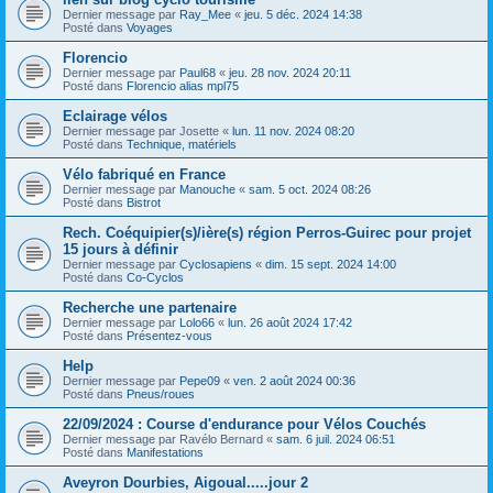
Dernier message par
Ray_Mee
«
jeu. 5 déc. 2024 14:38
Posté dans
Voyages
Florencio
Dernier message par
Paul68
«
jeu. 28 nov. 2024 20:11
Posté dans
Florencio alias mpl75
Eclairage vélos
Dernier message par
Josette
«
lun. 11 nov. 2024 08:20
Posté dans
Technique, matériels
Vélo fabriqué en France
Dernier message par
Manouche
«
sam. 5 oct. 2024 08:26
Posté dans
Bistrot
Rech. Coéquipier(s)/ière(s) région Perros-Guirec pour projet
15 jours à définir
Dernier message par
Cyclosapiens
«
dim. 15 sept. 2024 14:00
Posté dans
Co-Cyclos
Recherche une partenaire
Dernier message par
Lolo66
«
lun. 26 août 2024 17:42
Posté dans
Présentez-vous
Help
Dernier message par
Pepe09
«
ven. 2 août 2024 00:36
Posté dans
Pneus/roues
22/09/2024 : Course d'endurance pour Vélos Couchés
Dernier message par
Ravélo Bernard
«
sam. 6 juil. 2024 06:51
Posté dans
Manifestations
Aveyron Dourbies, Aigoual.....jour 2