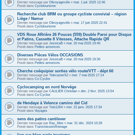
Dernier message par
Olivoyagevélo
«
mar. 1 juil. 2025 12:46
Posté dans
Cyclotourisme
Recherche club BRM ou groupe cycliste convivial – région
Liège / Namur
Dernier message par
Olivoyagevélo
«
mar. 17 juin 2025 22:41
Posté dans
Cyclotourisme
VDS Roue ARrière 26 Pouces (559) Double Paroi pour Disque
et Patins, Cassette 8 Vitesses, Attache Rapide QR
Dernier message par
JessicaB
«
mar. 20 mai 2025 19:40
Posté dans
Petites annonces
Diverses Pièces Vélos OCCASIONS
Dernier message par
JessicaB
«
mar. 20 mai 2025 19:30
Posté dans
Petites annonces
Cherche coéquipier sorties vélo route/VTT - dépt 60
Dernier message par
Telecaster52
«
mer. 7 mai 2025 17:14
Posté dans
Co-Cyclos
Cyclocamping en nord Norvège
Dernier message par
CAULIER Christian
«
dim. 2 févr. 2025 13:54
Posté dans
Co-Cyclos
de Hendaye à Velence camino del Cid
Dernier message par
Toto1264
«
mer. 22 janv. 2025 17:34
Posté dans
Voyages
sens des patins cantilever
Dernier message par
Ray_Mee
«
mar. 31 déc. 2024 10:28
Posté dans
Transmission/freinage
lien sur blog cyclo tourisme