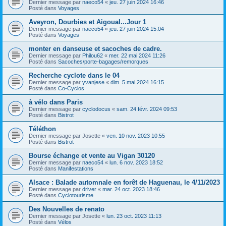
Dernier message par
naeco54
«
jeu. 27 juin 2024 16:46
Posté dans
Voyages
Aveyron, Dourbies et Aigoual...Jour 1
Dernier message par
naeco54
«
jeu. 27 juin 2024 15:04
Posté dans
Voyages
monter en danseuse et sacoches de cadre.
Dernier message par
Philou62
«
mer. 22 mai 2024 11:26
Posté dans
Sacoches/porte-bagages/remorques
Recherche cyclote dans le 04
Dernier message par
yvanjese
«
dim. 5 mai 2024 16:15
Posté dans
Co-Cyclos
à vélo dans Paris
Dernier message par
cyclodocus
«
sam. 24 févr. 2024 09:53
Posté dans
Bistrot
Téléthon
Dernier message par
Josette
«
ven. 10 nov. 2023 10:55
Posté dans
Bistrot
Bourse échange et vente au Vigan 30120
Dernier message par
naeco54
«
lun. 6 nov. 2023 18:52
Posté dans
Manifestations
Alsace : Balade automnale en forêt de Haguenau, le 4/11/2023
Dernier message par
driver
«
mar. 24 oct. 2023 18:46
Posté dans
Cyclotourisme
Des Nouvelles de renato
Dernier message par
Josette
«
lun. 23 oct. 2023 11:13
Posté dans
Vélos