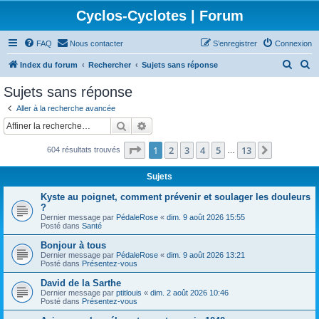
Cyclos-Cyclotes | Forum
FAQ
Nous contacter
S’enregistrer
Connexion
R
R
Index du forum
Rechercher
Sujets sans réponse
e
e
Sujets sans réponse
c
c
Aller à la recherche avancée
h
h
Rechercher
Recherche avancée
e
e
Page
1
sur
13
1
2
3
4
5
13
Suivante
604 résultats trouvés
r
r
…
c
c
Sujets
h
h
Kyste au poignet, comment prévenir et soulager les douleurs
e
e
?
Dernier message par
PédaleRose
«
dim. 9 août 2026 15:55
r
r
Posté dans
Santé
Bonjour à tous
Dernier message par
PédaleRose
«
dim. 9 août 2026 13:21
Posté dans
Présentez-vous
David de la Sarthe
Dernier message par
ptitlouis
«
dim. 2 août 2026 10:46
Posté dans
Présentez-vous