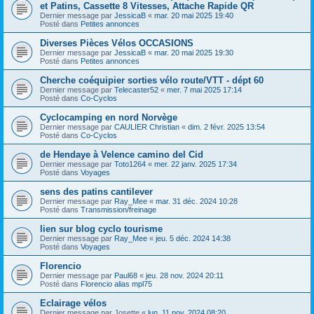
et Patins, Cassette 8 Vitesses, Attache Rapide QR
Dernier message par
JessicaB
«
mar. 20 mai 2025 19:40
Posté dans
Petites annonces
Diverses Pièces Vélos OCCASIONS
Dernier message par
JessicaB
«
mar. 20 mai 2025 19:30
Posté dans
Petites annonces
Cherche coéquipier sorties vélo route/VTT - dépt 60
Dernier message par
Telecaster52
«
mer. 7 mai 2025 17:14
Posté dans
Co-Cyclos
Cyclocamping en nord Norvège
Dernier message par
CAULIER Christian
«
dim. 2 févr. 2025 13:54
Posté dans
Co-Cyclos
de Hendaye à Velence camino del Cid
Dernier message par
Toto1264
«
mer. 22 janv. 2025 17:34
Posté dans
Voyages
sens des patins cantilever
Dernier message par
Ray_Mee
«
mar. 31 déc. 2024 10:28
Posté dans
Transmission/freinage
lien sur blog cyclo tourisme
Dernier message par
Ray_Mee
«
jeu. 5 déc. 2024 14:38
Posté dans
Voyages
Florencio
Dernier message par
Paul68
«
jeu. 28 nov. 2024 20:11
Posté dans
Florencio alias mpl75
Eclairage vélos
Dernier message par
Josette
«
lun. 11 nov. 2024 08:20