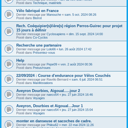
Posté dans
Technique, matériels
Vélo fabriqué en France
Dernier message par
Manouche
«
sam. 5 oct. 2024 08:26
Posté dans
Bistrot
Rech. Coéquipier(s)/ière(s) région Perros-Guirec pour projet
15 jours à définir
Dernier message par
Cyclosapiens
«
dim. 15 sept. 2024 14:00
Posté dans
Co-Cyclos
Recherche une partenaire
Dernier message par
Lolo66
«
lun. 26 août 2024 17:42
Posté dans
Présentez-vous
Help
Dernier message par
Pepe09
«
ven. 2 août 2024 00:36
Posté dans
Pneus/roues
22/09/2024 : Course d'endurance pour Vélos Couchés
Dernier message par
Ravélo Bernard
«
sam. 6 juil. 2024 06:51
Posté dans
Manifestations
Aveyron Dourbies, Aigoual.....jour 2
Dernier message par
naeco54
«
jeu. 27 juin 2024 16:46
Posté dans
Voyages
Aveyron, Dourbies et Aigoual...Jour 1
Dernier message par
naeco54
«
jeu. 27 juin 2024 15:04
Posté dans
Voyages
monter en danseuse et sacoches de cadre.
Dernier message par
Philou62
«
mer. 22 mai 2024 11:26