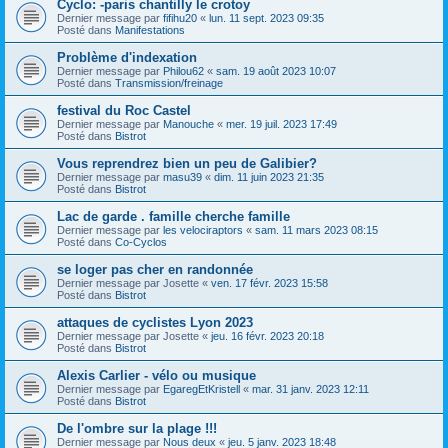
Cyclo: -paris chantilly le crotoy
Dernier message par
fifihu20
«
lun. 11 sept. 2023 09:35
Posté dans
Manifestations
Problème d'indexation
Dernier message par
Philou62
«
sam. 19 août 2023 10:07
Posté dans
Transmission/freinage
festival du Roc Castel
Dernier message par
Manouche
«
mer. 19 juil. 2023 17:49
Posté dans
Bistrot
Vous reprendrez bien un peu de Galibier?
Dernier message par
masu39
«
dim. 11 juin 2023 21:35
Posté dans
Bistrot
Lac de garde . famille cherche famille
Dernier message par
les velociraptors
«
sam. 11 mars 2023 08:15
Posté dans
Co-Cyclos
se loger pas cher en randonnée
Dernier message par
Josette
«
ven. 17 févr. 2023 15:58
Posté dans
Bistrot
attaques de cyclistes Lyon 2023
Dernier message par
Josette
«
jeu. 16 févr. 2023 20:18
Posté dans
Bistrot
Alexis Carlier - vélo ou musique
Dernier message par
EgaregEtKristell
«
mar. 31 janv. 2023 12:11
Posté dans
Bistrot
De l'ombre sur la plage !!!
Dernier message par
Nous deux
«
jeu. 5 janv. 2023 18:48