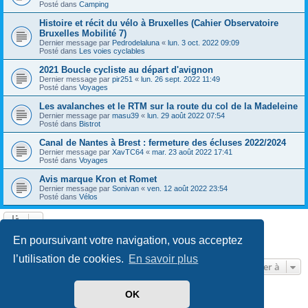
Posté dans
Camping
Histoire et récit du vélo à Bruxelles (Cahier Observatoire
Bruxelles Mobilité 7)
Dernier message par
Pedrodelaluna
«
lun. 3 oct. 2022 09:09
Posté dans
Les voies cyclables
2021 Boucle cycliste au départ d'avignon
Dernier message par
pir251
«
lun. 26 sept. 2022 11:49
Posté dans
Voyages
Les avalanches et le RTM sur la route du col de la Madeleine
Dernier message par
masu39
«
lun. 29 août 2022 07:54
Posté dans
Bistrot
Canal de Nantes à Brest : fermeture des écluses 2022/2024
Dernier message par
XavTC64
«
mar. 23 août 2022 17:41
Posté dans
Voyages
Avis marque Kron et Romet
Dernier message par
Sonivan
«
ven. 12 août 2022 23:54
Posté dans
Vélos
Page
1
sur
13
1
2
3
4
5
13
Suivante
En poursuivant votre navigation, vous acceptez
602 résultats trouvés
…
l’utilisation de cookies.
En savoir plus
Aller à
OK
Développé par
phpBB
® Forum Software © phpBB Limited
Traduit par
phpBB-fr.com