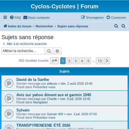
Cyclos-Cyclotes | Forum
FAQ
Nous contacter
S’enregistrer
Connexion
R
R
Index du forum
Rechercher
Sujets sans réponse
e
e
Sujets sans réponse
c
c
Aller à la recherche avancée
h
h
Rechercher
Recherche avancée
e
e
Page
1
sur
13
1
2
3
4
5
13
Suivante
602 résultats trouvés
r
r
…
c
c
Sujets
h
h
David de la Sarthe
e
e
Dernier message par
ptitlouis
«
dim. 2 août 2026 10:46
Posté dans
Présentez-vous
r
r
Avis sur yahoo élment ace et garmin 1040
Dernier message par
Charlie
«
mer. 8 juil. 2026 10:45
Posté dans
Navigation
Sylvain
Dernier message par
Sylvain 409
«
ven. 3 juil. 2026 07:03
Posté dans
Présentez-vous
TRANSPYRENEENE ÉTÉ 2026