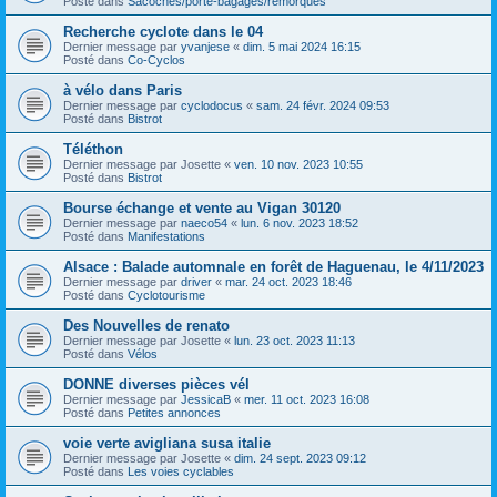
Posté dans
Sacoches/porte-bagages/remorques
Recherche cyclote dans le 04
Dernier message par
yvanjese
«
dim. 5 mai 2024 16:15
Posté dans
Co-Cyclos
à vélo dans Paris
Dernier message par
cyclodocus
«
sam. 24 févr. 2024 09:53
Posté dans
Bistrot
Téléthon
Dernier message par
Josette
«
ven. 10 nov. 2023 10:55
Posté dans
Bistrot
Bourse échange et vente au Vigan 30120
Dernier message par
naeco54
«
lun. 6 nov. 2023 18:52
Posté dans
Manifestations
Alsace : Balade automnale en forêt de Haguenau, le 4/11/2023
Dernier message par
driver
«
mar. 24 oct. 2023 18:46
Posté dans
Cyclotourisme
Des Nouvelles de renato
Dernier message par
Josette
«
lun. 23 oct. 2023 11:13
Posté dans
Vélos
DONNE diverses pièces vél
Dernier message par
JessicaB
«
mer. 11 oct. 2023 16:08
Posté dans
Petites annonces
voie verte avigliana susa italie
Dernier message par
Josette
«
dim. 24 sept. 2023 09:12
Posté dans
Les voies cyclables