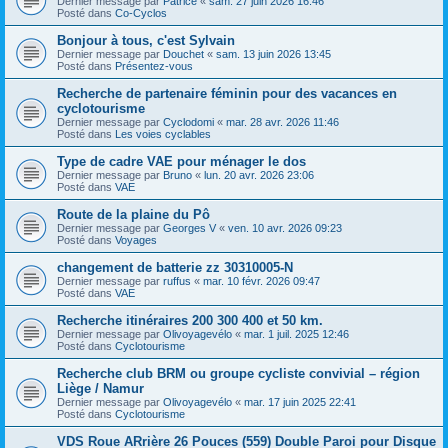
Dernier message par
Patrice
«
sam. 27 juin 2026 16:46
Posté dans
Co-Cyclos
Bonjour à tous, c'est Sylvain
Dernier message par
Douchet
«
sam. 13 juin 2026 13:45
Posté dans
Présentez-vous
Recherche de partenaire féminin pour des vacances en
cyclotourisme
Dernier message par
Cyclodomi
«
mar. 28 avr. 2026 11:46
Posté dans
Les voies cyclables
Type de cadre VAE pour ménager le dos
Dernier message par
Bruno
«
lun. 20 avr. 2026 23:06
Posté dans
VAE
Route de la plaine du Pô
Dernier message par
Georges V
«
ven. 10 avr. 2026 09:23
Posté dans
Voyages
changement de batterie zz 30310005-N
Dernier message par
ruffus
«
mar. 10 févr. 2026 09:47
Posté dans
VAE
Recherche itinéraires 200 300 400 et 50 km.
Dernier message par
Olivoyagevélo
«
mar. 1 juil. 2025 12:46
Posté dans
Cyclotourisme
Recherche club BRM ou groupe cycliste convivial – région
Liège / Namur
Dernier message par
Olivoyagevélo
«
mar. 17 juin 2025 22:41
Posté dans
Cyclotourisme
VDS Roue ARrière 26 Pouces (559) Double Paroi pour Disque