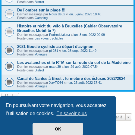
Posté dans
Bistrot
De l'ombre sur la plage !!!
Dernier message par
Nous deux
«
jeu. 5 janv. 2023 18:48
Posté dans
Camping
Histoire et récit du vélo à Bruxelles (Cahier Observatoire
Bruxelles Mobilité 7)
Dernier message par
Pedrodelaluna
«
lun. 3 oct. 2022 09:09
Posté dans
Les voies cyclables
2021 Boucle cycliste au départ d'avignon
Dernier message par
pir251
«
lun. 26 sept. 2022 11:49
Posté dans
Voyages
Les avalanches et le RTM sur la route du col de la Madeleine
Dernier message par
masu39
«
lun. 29 août 2022 07:54
Posté dans
Bistrot
Canal de Nantes à Brest : fermeture des écluses 2022/2024
Dernier message par
XavTC64
«
mar. 23 août 2022 17:41
Posté dans
Voyages
Page
1
sur
13
1
2
3
4
5
13
Suivante
En poursuivant votre navigation, vous acceptez
603 résultats trouvés
…
l’utilisation de cookies.
En savoir plus
Aller à
OK
Développé par
phpBB
® Forum Software © phpBB Limited
Traduit par
phpBB-fr.com