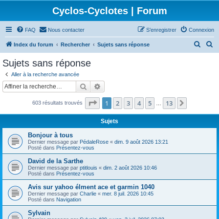
Cyclos-Cyclotes | Forum
FAQ
Nous contacter
S’enregistrer
Connexion
R
R
Index du forum
Rechercher
Sujets sans réponse
e
e
Sujets sans réponse
c
c
Aller à la recherche avancée
h
h
Rechercher
Recherche avancée
e
e
Page
1
sur
13
1
2
3
4
5
13
Suivante
603 résultats trouvés
r
r
…
c
c
Sujets
h
h
Bonjour à tous
e
e
Dernier message par
PédaleRose
«
dim. 9 août 2026 13:21
Posté dans
Présentez-vous
r
r
David de la Sarthe
Dernier message par
ptitlouis
«
dim. 2 août 2026 10:46
Posté dans
Présentez-vous
Avis sur yahoo élment ace et garmin 1040
Dernier message par
Charlie
«
mer. 8 juil. 2026 10:45
Posté dans
Navigation
Sylvain