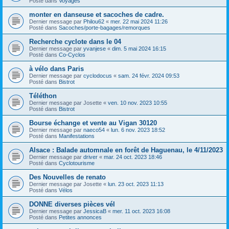
Posté dans
Voyages
monter en danseuse et sacoches de cadre.
Dernier message par
Philou62
«
mer. 22 mai 2024 11:26
Posté dans
Sacoches/porte-bagages/remorques
Recherche cyclote dans le 04
Dernier message par
yvanjese
«
dim. 5 mai 2024 16:15
Posté dans
Co-Cyclos
à vélo dans Paris
Dernier message par
cyclodocus
«
sam. 24 févr. 2024 09:53
Posté dans
Bistrot
Téléthon
Dernier message par
Josette
«
ven. 10 nov. 2023 10:55
Posté dans
Bistrot
Bourse échange et vente au Vigan 30120
Dernier message par
naeco54
«
lun. 6 nov. 2023 18:52
Posté dans
Manifestations
Alsace : Balade automnale en forêt de Haguenau, le 4/11/2023
Dernier message par
driver
«
mar. 24 oct. 2023 18:46
Posté dans
Cyclotourisme
Des Nouvelles de renato
Dernier message par
Josette
«
lun. 23 oct. 2023 11:13
Posté dans
Vélos
DONNE diverses pièces vél
Dernier message par
JessicaB
«
mer. 11 oct. 2023 16:08
Posté dans
Petites annonces