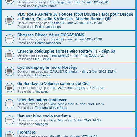
Dernier message par
Olivoyagevélo
«
mar. 17 juin 2025 22:41
Posté dans
Cyclotourisme
VDS Roue ARrière 26 Pouces (559) Double Paroi pour Disque
et Patins, Cassette 8 Vitesses, Attache Rapide QR
Dernier message par
JessicaB
«
mar. 20 mai 2025 19:40
Posté dans
Petites annonces
Diverses Pièces Vélos OCCASIONS
Dernier message par
JessicaB
«
mar. 20 mai 2025 19:30
Posté dans
Petites annonces
Cherche coéquipier sorties vélo route/VTT - dépt 60
Dernier message par
Telecaster52
«
mer. 7 mai 2025 17:14
Posté dans
Co-Cyclos
Cyclocamping en nord Norvège
Dernier message par
CAULIER Christian
«
dim. 2 févr. 2025 13:54
Posté dans
Co-Cyclos
de Hendaye à Velence camino del Cid
Dernier message par
Toto1264
«
mer. 22 janv. 2025 17:34
Posté dans
Voyages
sens des patins cantilever
Dernier message par
Ray_Mee
«
mar. 31 déc. 2024 10:28
Posté dans
Transmission/freinage
lien sur blog cyclo tourisme
Dernier message par
Ray_Mee
«
jeu. 5 déc. 2024 14:38
Posté dans
Voyages
Florencio
Dernier message par
Paul68
«
jeu. 28 nov. 2024 20:11