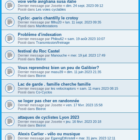
voie verte avigliana susa italie
Dernier message par
Josette
«
dim. 24 sept. 2023 09:12
Posté dans
Les voies cyclables
Cyclo: -paris chantilly le crotoy
Dernier message par
fifihu20
«
lun. 11 sept. 2023 09:35
Posté dans
Manifestations
Problème d'indexation
Dernier message par
Philou62
«
sam. 19 août 2023 10:07
Posté dans
Transmission/freinage
festival du Roc Castel
Dernier message par
Manouche
«
mer. 19 juil. 2023 17:49
Posté dans
Bistrot
Vous reprendrez bien un peu de Galibier?
Dernier message par
masu39
«
dim. 11 juin 2023 21:35
Posté dans
Bistrot
Lac de garde . famille cherche famille
Dernier message par
les velociraptors
«
sam. 11 mars 2023 08:15
Posté dans
Co-Cyclos
se loger pas cher en randonnée
Dernier message par
Josette
«
ven. 17 févr. 2023 15:58
Posté dans
Bistrot
attaques de cyclistes Lyon 2023
Dernier message par
Josette
«
jeu. 16 févr. 2023 20:18
Posté dans
Bistrot
Alexis Carlier - vélo ou musique
Dernier message par
EgaregEtKristell
«
mar. 31 janv. 2023 12:11