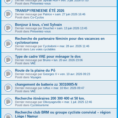
Dernier message par
Sylvain 409
«
ven. 3 juil. 2026 07:03
Posté dans
Présentez-vous
TRANSPYRENEENE ÉTÉ 2026
Dernier message par
Patrice
«
sam. 27 juin 2026 16:46
Posté dans
Co-Cyclos
Bonjour à tous, c'est Sylvain
Dernier message par
Douchet
«
sam. 13 juin 2026 13:45
Posté dans
Présentez-vous
Recherche de partenaire féminin pour des vacances en
cyclotourisme
Dernier message par
Cyclodomi
«
mar. 28 avr. 2026 11:46
Posté dans
Les voies cyclables
Type de cadre VAE pour ménager le dos
Dernier message par
Bruno
«
lun. 20 avr. 2026 23:06
Posté dans
VAE
Route de la plaine du Pô
Dernier message par
Georges V
«
ven. 10 avr. 2026 09:23
Posté dans
Voyages
changement de batterie zz 30310005-N
Dernier message par
ruffus
«
mar. 10 févr. 2026 09:47
Posté dans
VAE
Recherche itinéraires 200 300 400 et 50 km.
Dernier message par
Olivoyagevélo
«
mar. 1 juil. 2025 12:46
Posté dans
Cyclotourisme
Recherche club BRM ou groupe cycliste convivial – région
Liège / Namur