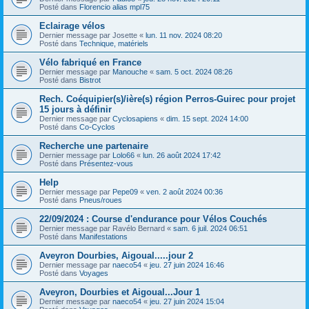
Posté dans
Florencio alias mpl75
Eclairage vélos
Dernier message par
Josette
«
lun. 11 nov. 2024 08:20
Posté dans
Technique, matériels
Vélo fabriqué en France
Dernier message par
Manouche
«
sam. 5 oct. 2024 08:26
Posté dans
Bistrot
Rech. Coéquipier(s)/ière(s) région Perros-Guirec pour projet
15 jours à définir
Dernier message par
Cyclosapiens
«
dim. 15 sept. 2024 14:00
Posté dans
Co-Cyclos
Recherche une partenaire
Dernier message par
Lolo66
«
lun. 26 août 2024 17:42
Posté dans
Présentez-vous
Help
Dernier message par
Pepe09
«
ven. 2 août 2024 00:36
Posté dans
Pneus/roues
22/09/2024 : Course d'endurance pour Vélos Couchés
Dernier message par
Ravélo Bernard
«
sam. 6 juil. 2024 06:51
Posté dans
Manifestations
Aveyron Dourbies, Aigoual.....jour 2
Dernier message par
naeco54
«
jeu. 27 juin 2024 16:46
Posté dans
Voyages
Aveyron, Dourbies et Aigoual...Jour 1
Dernier message par
naeco54
«
jeu. 27 juin 2024 15:04