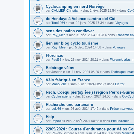
Cyclocamping en nord Norvège
par
CAULIER Christian
»
dim. 2 févr. 2025 13:54
» dans
Co-
de Hendaye à Velence camino del Cid
par
Toto1264
»
mer. 22 janv. 2025 17:34
» dans
Voyages
sens des patins cantilever
par
Ray_Mee
»
mar. 31 déc. 2024 10:28
» dans
Transmissio
lien sur blog cyclo tourisme
par
Ray_Mee
»
jeu. 5 déc. 2024 14:38
» dans
Voyages
Florencio
par
Paul68
»
jeu. 28 nov. 2024 20:11
» dans
Florencio alias 
Eclairage vélos
par
Josette
»
lun. 11 nov. 2024 08:20
» dans
Technique, maté
Vélo fabriqué en France
par
Manouche
»
sam. 5 oct. 2024 08:26
» dans
Bistrot
Rech. Coéquipier(s)/ière(s) région Perros-Guirec
par
Cyclosapiens
»
dim. 15 sept. 2024 14:00
» dans
Co-Cyc
Recherche une partenaire
par
Lolo66
»
lun. 26 août 2024 17:42
» dans
Présentez-vous
Help
par
Pepe09
»
ven. 2 août 2024 00:36
» dans
Pneus/roues
22/09/2024 : Course d'endurance pour Vélos C
par
Ravélo Bernard
»
sam. 6 juil. 2024 06:51
» dans
Manifest