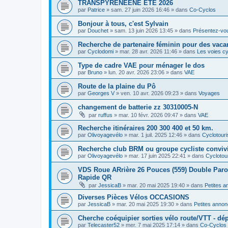
TRANSPYRENEENE ÉTÉ 2026
par
Patrice
»
sam. 27 juin 2026 16:46
» dans
Co-Cyclos
Bonjour à tous, c'est Sylvain
par
Douchet
»
sam. 13 juin 2026 13:45
» dans
Présentez-vo
Recherche de partenaire féminin pour des vaca
par
Cyclodomi
»
mar. 28 avr. 2026 11:46
» dans
Les voies cy
Type de cadre VAE pour ménager le dos
par
Bruno
»
lun. 20 avr. 2026 23:06
» dans
VAE
Route de la plaine du Pô
par
Georges V
»
ven. 10 avr. 2026 09:23
» dans
Voyages
changement de batterie zz 30310005-N
par
ruffus
»
mar. 10 févr. 2026 09:47
» dans
VAE
Recherche itinéraires 200 300 400 et 50 km.
par
Olivoyagevélo
»
mar. 1 juil. 2025 12:46
» dans
Cyclotour
Recherche club BRM ou groupe cycliste convivi
par
Olivoyagevélo
»
mar. 17 juin 2025 22:41
» dans
Cyclotou
VDS Roue ARrière 26 Pouces (559) Double Paroi 
Rapide QR
par
JessicaB
»
mar. 20 mai 2025 19:40
» dans
Petites 
Diverses Pièces Vélos OCCASIONS
par
JessicaB
»
mar. 20 mai 2025 19:30
» dans
Petites anno
Cherche coéquipier sorties vélo route/VTT - dép
par
Telecaster52
»
mer. 7 mai 2025 17:14
» dans
Co-Cyclos