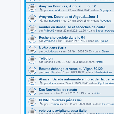
Aveyron Dourbies, Aigoual.....jour 2
par
naeco54
»
jeu. 27 juin 2024 16:46
» dans
Voyages
Aveyron, Dourbies et Aigoual...Jour 1
par
naeco54
»
jeu. 27 juin 2024 15:04
» dans
Voyages
monter en danseuse et sacoches de cadre.
par
Philou62
»
mer. 22 mai 2024 11:26
» dans
Sacoches/por
Recherche cyclote dans le 04
par
yvanjese
»
dim. 5 mai 2024 16:15
» dans
Co-Cyclos
à vélo dans Paris
par
cyclodocus
»
sam. 24 févr. 2024 09:53
» dans
Bistrot
Téléthon
par
Josette
»
ven. 10 nov. 2023 10:55
» dans
Bistrot
Bourse échange et vente au Vigan 30120
par
naeco54
»
lun. 6 nov. 2023 18:52
» dans
Manifestations
Alsace : Balade automnale en forêt de Haguenau
par
driver
»
mar. 24 oct. 2023 18:46
» dans
Cyclotouris
Des Nouvelles de renato
par
Josette
»
lun. 23 oct. 2023 11:13
» dans
Vélos
DONNE diverses pièces vél
par
JessicaB
»
mer. 11 oct. 2023 16:08
» dans
Petites 
voie verte avigliana susa italie
par
Josette
»
dim. 24 sept. 2023 09:12
» dans
Les voies cyc