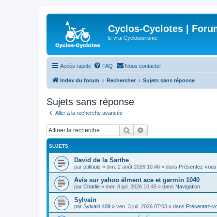
Cyclos-Cyclotes | Foru
le vrai Cyclotourisme
Accès rapide
FAQ
Nous contacter
Index du forum
Rechercher
Sujets sans réponse
Sujets sans réponse
Aller à la recherche avancée
Rechercher
Recherche avancée
SUJETS
David de la Sarthe
par
ptitlouis
»
dim. 2 août 2026 10:46
» dans
Présentez-vous
Avis sur yahoo élment ace et garmin 1040
par
Charlie
»
mer. 8 juil. 2026 10:45
» dans
Navigation
Sylvain
par
Sylvain 409
»
ven. 3 juil. 2026 07:03
» dans
Présentez-v