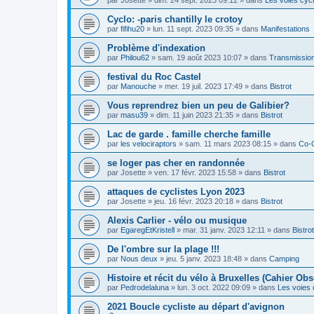
Cyclo: -paris chantilly le crotoy
par
fifihu20
»
lun. 11 sept. 2023 09:35
» dans
Manifestations
Problème d'indexation
par
Philou62
»
sam. 19 août 2023 10:07
» dans
Transmission
festival du Roc Castel
par
Manouche
»
mer. 19 juil. 2023 17:49
» dans
Bistrot
Vous reprendrez bien un peu de Galibier?
par
masu39
»
dim. 11 juin 2023 21:35
» dans
Bistrot
Lac de garde . famille cherche famille
par
les velociraptors
»
sam. 11 mars 2023 08:15
» dans
Co-
se loger pas cher en randonnée
par
Josette
»
ven. 17 févr. 2023 15:58
» dans
Bistrot
attaques de cyclistes Lyon 2023
par
Josette
»
jeu. 16 févr. 2023 20:18
» dans
Bistrot
Alexis Carlier - vélo ou musique
par
EgaregEtKristell
»
mar. 31 janv. 2023 12:11
» dans
Bistrot
De l'ombre sur la plage !!!
par
Nous deux
»
jeu. 5 janv. 2023 18:48
» dans
Camping
Histoire et récit du vélo à Bruxelles (Cahier Obs
par
Pedrodelaluna
»
lun. 3 oct. 2022 09:09
» dans
Les voies 
2021 Boucle cycliste au départ d'avignon