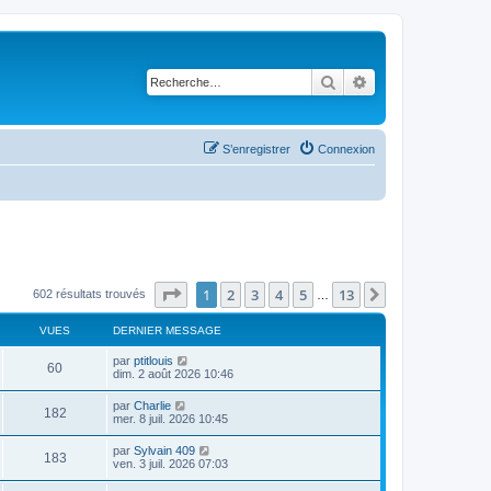
Rechercher
Recherche avancé
S’enregistrer
Connexion
Page
1
sur
13
1
2
3
4
5
13
Suivante
602 résultats trouvés
…
VUES
DERNIER MESSAGE
D
par
ptitlouis
V
60
e
dim. 2 août 2026 10:46
r
u
n
D
par
Charlie
V
182
i
e
mer. 8 juil. 2026 10:45
e
e
r
r
u
n
D
par
Sylvain 409
s
m
V
183
i
e
ven. 3 juil. 2026 07:03
e
e
e
r
s
r
u
n
s