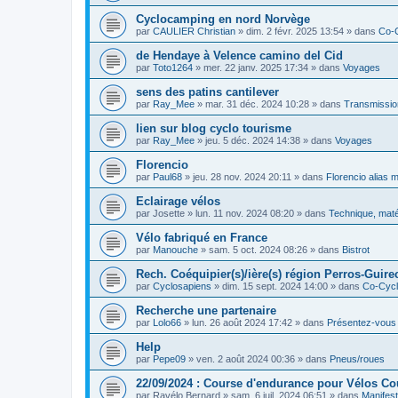
Cyclocamping en nord Norvège
par
CAULIER Christian
»
dim. 2 févr. 2025 13:54
» dans
Co-
de Hendaye à Velence camino del Cid
par
Toto1264
»
mer. 22 janv. 2025 17:34
» dans
Voyages
sens des patins cantilever
par
Ray_Mee
»
mar. 31 déc. 2024 10:28
» dans
Transmissio
lien sur blog cyclo tourisme
par
Ray_Mee
»
jeu. 5 déc. 2024 14:38
» dans
Voyages
Florencio
par
Paul68
»
jeu. 28 nov. 2024 20:11
» dans
Florencio alias 
Eclairage vélos
par
Josette
»
lun. 11 nov. 2024 08:20
» dans
Technique, maté
Vélo fabriqué en France
par
Manouche
»
sam. 5 oct. 2024 08:26
» dans
Bistrot
Rech. Coéquipier(s)/ière(s) région Perros-Guirec
par
Cyclosapiens
»
dim. 15 sept. 2024 14:00
» dans
Co-Cyc
Recherche une partenaire
par
Lolo66
»
lun. 26 août 2024 17:42
» dans
Présentez-vous
Help
par
Pepe09
»
ven. 2 août 2024 00:36
» dans
Pneus/roues
22/09/2024 : Course d'endurance pour Vélos C
par
Ravélo Bernard
»
sam. 6 juil. 2024 06:51
» dans
Manifest