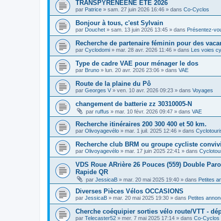
TRANSPYRENEENE ÉTÉ 2026
par
Patrice
»
sam. 27 juin 2026 16:46
» dans
Co-Cyclos
Bonjour à tous, c'est Sylvain
par
Douchet
»
sam. 13 juin 2026 13:45
» dans
Présentez-vo
Recherche de partenaire féminin pour des vaca
par
Cyclodomi
»
mar. 28 avr. 2026 11:46
» dans
Les voies cy
Type de cadre VAE pour ménager le dos
par
Bruno
»
lun. 20 avr. 2026 23:06
» dans
VAE
Route de la plaine du Pô
par
Georges V
»
ven. 10 avr. 2026 09:23
» dans
Voyages
changement de batterie zz 30310005-N
par
ruffus
»
mar. 10 févr. 2026 09:47
» dans
VAE
Recherche itinéraires 200 300 400 et 50 km.
par
Olivoyagevélo
»
mar. 1 juil. 2025 12:46
» dans
Cyclotour
Recherche club BRM ou groupe cycliste convivi
par
Olivoyagevélo
»
mar. 17 juin 2025 22:41
» dans
Cyclotou
VDS Roue ARrière 26 Pouces (559) Double Paroi 
Rapide QR
par
JessicaB
»
mar. 20 mai 2025 19:40
» dans
Petites 
Diverses Pièces Vélos OCCASIONS
par
JessicaB
»
mar. 20 mai 2025 19:30
» dans
Petites anno
Cherche coéquipier sorties vélo route/VTT - dép
par
Telecaster52
»
mer. 7 mai 2025 17:14
» dans
Co-Cyclos