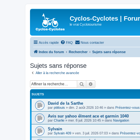
Cyclos-Cyclotes | Foru
le vrai Cyclotourisme
Accès rapide
FAQ
Nous contacter
Index du forum
Rechercher
Sujets sans réponse
Sujets sans réponse
Aller à la recherche avancée
Rechercher
Recherche avancée
SUJETS
David de la Sarthe
par
ptitlouis
»
dim. 2 août 2026 10:46
» dans
Présentez-vous
Avis sur yahoo élment ace et garmin 1040
par
Charlie
»
mer. 8 juil. 2026 10:45
» dans
Navigation
Sylvain
par
Sylvain 409
»
ven. 3 juil. 2026 07:03
» dans
Présentez-v