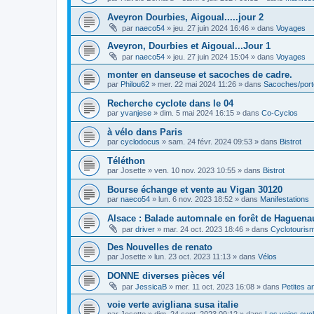
Aveyron Dourbies, Aigoual.....jour 2
par
naeco54
»
jeu. 27 juin 2024 16:46
» dans
Voyages
Aveyron, Dourbies et Aigoual...Jour 1
par
naeco54
»
jeu. 27 juin 2024 15:04
» dans
Voyages
monter en danseuse et sacoches de cadre.
par
Philou62
»
mer. 22 mai 2024 11:26
» dans
Sacoches/por
Recherche cyclote dans le 04
par
yvanjese
»
dim. 5 mai 2024 16:15
» dans
Co-Cyclos
à vélo dans Paris
par
cyclodocus
»
sam. 24 févr. 2024 09:53
» dans
Bistrot
Téléthon
par
Josette
»
ven. 10 nov. 2023 10:55
» dans
Bistrot
Bourse échange et vente au Vigan 30120
par
naeco54
»
lun. 6 nov. 2023 18:52
» dans
Manifestations
Alsace : Balade automnale en forêt de Haguenau
par
driver
»
mar. 24 oct. 2023 18:46
» dans
Cyclotouris
Des Nouvelles de renato
par
Josette
»
lun. 23 oct. 2023 11:13
» dans
Vélos
DONNE diverses pièces vél
par
JessicaB
»
mer. 11 oct. 2023 16:08
» dans
Petites 
voie verte avigliana susa italie
par
Josette
»
dim. 24 sept. 2023 09:12
» dans
Les voies cyc