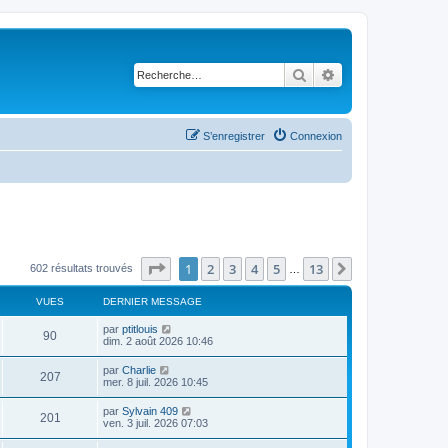
Rechercher
Recherche avancé
S’enregistrer
Connexion
Page
1
sur
13
1
2
3
4
5
13
Suivante
602 résultats trouvés
…
VUES
DERNIER MESSAGE
D
par
ptitlouis
V
90
e
dim. 2 août 2026 10:46
r
u
n
D
par
Charlie
V
207
i
e
mer. 8 juil. 2026 10:45
e
e
r
r
u
n
D
par
Sylvain 409
s
m
V
201
i
e
ven. 3 juil. 2026 07:03
e
e
e
r
s
r
u
n
s