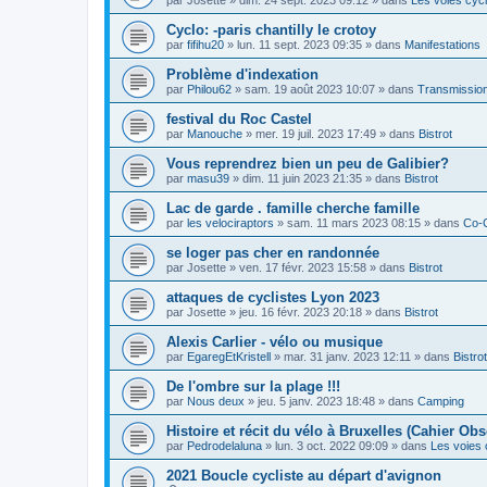
Cyclo: -paris chantilly le crotoy
par
fifihu20
»
lun. 11 sept. 2023 09:35
» dans
Manifestations
Problème d'indexation
par
Philou62
»
sam. 19 août 2023 10:07
» dans
Transmission
festival du Roc Castel
par
Manouche
»
mer. 19 juil. 2023 17:49
» dans
Bistrot
Vous reprendrez bien un peu de Galibier?
par
masu39
»
dim. 11 juin 2023 21:35
» dans
Bistrot
Lac de garde . famille cherche famille
par
les velociraptors
»
sam. 11 mars 2023 08:15
» dans
Co-
se loger pas cher en randonnée
par
Josette
»
ven. 17 févr. 2023 15:58
» dans
Bistrot
attaques de cyclistes Lyon 2023
par
Josette
»
jeu. 16 févr. 2023 20:18
» dans
Bistrot
Alexis Carlier - vélo ou musique
par
EgaregEtKristell
»
mar. 31 janv. 2023 12:11
» dans
Bistrot
De l'ombre sur la plage !!!
par
Nous deux
»
jeu. 5 janv. 2023 18:48
» dans
Camping
Histoire et récit du vélo à Bruxelles (Cahier Obs
par
Pedrodelaluna
»
lun. 3 oct. 2022 09:09
» dans
Les voies 
2021 Boucle cycliste au départ d'avignon