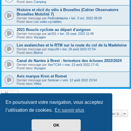
Posté dans
Camping
Histoire et récit du vélo à Bruxelles (Cahier Observatoire
Bruxelles Mobilité 7)
Dernier message par
Pedrodelaluna
«
lun. 3 oct. 2022 09:09
Posté dans
Les voies cyclables
2021 Boucle cycliste au départ d'avignon
Dernier message par
pir251
«
lun. 26 sept. 2022 11:49
Posté dans
Voyages
Les avalanches et le RTM sur la route du col de la Madeleine
Dernier message par
masu39
«
lun. 29 août 2022 07:54
Posté dans
Bistrot
Canal de Nantes à Brest : fermeture des écluses 2022/2024
Dernier message par
XavTC64
«
mar. 23 août 2022 17:41
Posté dans
Voyages
Avis marque Kron et Romet
Dernier message par
Sonivan
«
ven. 12 août 2022 23:54
Posté dans
Vélos
Page
1
sur
13
1
2
3
4
5
13
Suivante
En poursuivant votre navigation, vous acceptez
602 résultats trouvés
…
l’utilisation de cookies.
En savoir plus
Aller à
OK
Développé par
phpBB
® Forum Software © phpBB Limited
Traduit par
phpBB-fr.com