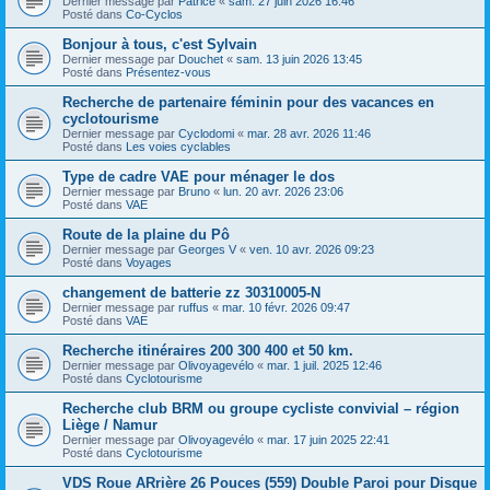
Dernier message par
Patrice
«
sam. 27 juin 2026 16:46
Posté dans
Co-Cyclos
Bonjour à tous, c'est Sylvain
Dernier message par
Douchet
«
sam. 13 juin 2026 13:45
Posté dans
Présentez-vous
Recherche de partenaire féminin pour des vacances en
cyclotourisme
Dernier message par
Cyclodomi
«
mar. 28 avr. 2026 11:46
Posté dans
Les voies cyclables
Type de cadre VAE pour ménager le dos
Dernier message par
Bruno
«
lun. 20 avr. 2026 23:06
Posté dans
VAE
Route de la plaine du Pô
Dernier message par
Georges V
«
ven. 10 avr. 2026 09:23
Posté dans
Voyages
changement de batterie zz 30310005-N
Dernier message par
ruffus
«
mar. 10 févr. 2026 09:47
Posté dans
VAE
Recherche itinéraires 200 300 400 et 50 km.
Dernier message par
Olivoyagevélo
«
mar. 1 juil. 2025 12:46
Posté dans
Cyclotourisme
Recherche club BRM ou groupe cycliste convivial – région
Liège / Namur
Dernier message par
Olivoyagevélo
«
mar. 17 juin 2025 22:41
Posté dans
Cyclotourisme
VDS Roue ARrière 26 Pouces (559) Double Paroi pour Disque