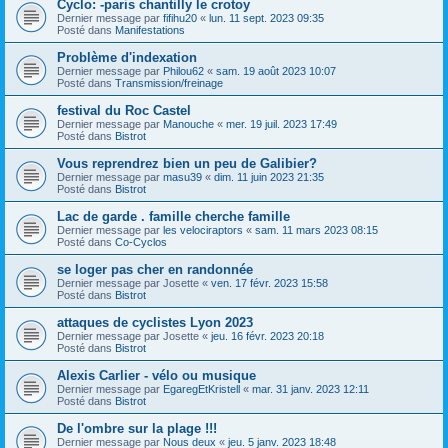
Cyclo: -paris chantilly le crotoy
Dernier message par
fifihu20
«
lun. 11 sept. 2023 09:35
Posté dans
Manifestations
Problème d'indexation
Dernier message par
Philou62
«
sam. 19 août 2023 10:07
Posté dans
Transmission/freinage
festival du Roc Castel
Dernier message par
Manouche
«
mer. 19 juil. 2023 17:49
Posté dans
Bistrot
Vous reprendrez bien un peu de Galibier?
Dernier message par
masu39
«
dim. 11 juin 2023 21:35
Posté dans
Bistrot
Lac de garde . famille cherche famille
Dernier message par
les velociraptors
«
sam. 11 mars 2023 08:15
Posté dans
Co-Cyclos
se loger pas cher en randonnée
Dernier message par
Josette
«
ven. 17 févr. 2023 15:58
Posté dans
Bistrot
attaques de cyclistes Lyon 2023
Dernier message par
Josette
«
jeu. 16 févr. 2023 20:18
Posté dans
Bistrot
Alexis Carlier - vélo ou musique
Dernier message par
EgaregEtKristell
«
mar. 31 janv. 2023 12:11
Posté dans
Bistrot
De l'ombre sur la plage !!!
Dernier message par
Nous deux
«
jeu. 5 janv. 2023 18:48