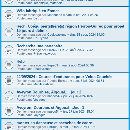
Posté dans
Technique, matériels
Vélo fabriqué en France
Dernier message par
Manouche
«
sam. 5 oct. 2024 08:26
Posté dans
Bistrot
Rech. Coéquipier(s)/ière(s) région Perros-Guirec pour projet
15 jours à définir
Dernier message par
Cyclosapiens
«
dim. 15 sept. 2024 14:00
Posté dans
Co-Cyclos
Recherche une partenaire
Dernier message par
Lolo66
«
lun. 26 août 2024 17:42
Posté dans
Présentez-vous
Help
Dernier message par
Pepe09
«
ven. 2 août 2024 00:36
Posté dans
Pneus/roues
22/09/2024 : Course d'endurance pour Vélos Couchés
Dernier message par
Ravélo Bernard
«
sam. 6 juil. 2024 06:51
Posté dans
Manifestations
Aveyron Dourbies, Aigoual.....jour 2
Dernier message par
naeco54
«
jeu. 27 juin 2024 16:46
Posté dans
Voyages
Aveyron, Dourbies et Aigoual...Jour 1
Dernier message par
naeco54
«
jeu. 27 juin 2024 15:04
Posté dans
Voyages
monter en danseuse et sacoches de cadre.
Dernier message par
Philou62
«
mer. 22 mai 2024 11:26