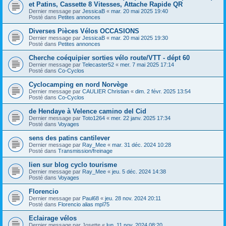
et Patins, Cassette 8 Vitesses, Attache Rapide QR
Dernier message par
JessicaB
«
mar. 20 mai 2025 19:40
Posté dans
Petites annonces
Diverses Pièces Vélos OCCASIONS
Dernier message par
JessicaB
«
mar. 20 mai 2025 19:30
Posté dans
Petites annonces
Cherche coéquipier sorties vélo route/VTT - dépt 60
Dernier message par
Telecaster52
«
mer. 7 mai 2025 17:14
Posté dans
Co-Cyclos
Cyclocamping en nord Norvège
Dernier message par
CAULIER Christian
«
dim. 2 févr. 2025 13:54
Posté dans
Co-Cyclos
de Hendaye à Velence camino del Cid
Dernier message par
Toto1264
«
mer. 22 janv. 2025 17:34
Posté dans
Voyages
sens des patins cantilever
Dernier message par
Ray_Mee
«
mar. 31 déc. 2024 10:28
Posté dans
Transmission/freinage
lien sur blog cyclo tourisme
Dernier message par
Ray_Mee
«
jeu. 5 déc. 2024 14:38
Posté dans
Voyages
Florencio
Dernier message par
Paul68
«
jeu. 28 nov. 2024 20:11
Posté dans
Florencio alias mpl75
Eclairage vélos
Dernier message par
Josette
«
lun. 11 nov. 2024 08:20