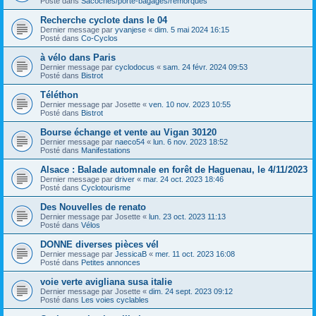
Posté dans
Sacoches/porte-bagages/remorques
Recherche cyclote dans le 04
Dernier message par
yvanjese
«
dim. 5 mai 2024 16:15
Posté dans
Co-Cyclos
à vélo dans Paris
Dernier message par
cyclodocus
«
sam. 24 févr. 2024 09:53
Posté dans
Bistrot
Téléthon
Dernier message par
Josette
«
ven. 10 nov. 2023 10:55
Posté dans
Bistrot
Bourse échange et vente au Vigan 30120
Dernier message par
naeco54
«
lun. 6 nov. 2023 18:52
Posté dans
Manifestations
Alsace : Balade automnale en forêt de Haguenau, le 4/11/2023
Dernier message par
driver
«
mar. 24 oct. 2023 18:46
Posté dans
Cyclotourisme
Des Nouvelles de renato
Dernier message par
Josette
«
lun. 23 oct. 2023 11:13
Posté dans
Vélos
DONNE diverses pièces vél
Dernier message par
JessicaB
«
mer. 11 oct. 2023 16:08
Posté dans
Petites annonces
voie verte avigliana susa italie
Dernier message par
Josette
«
dim. 24 sept. 2023 09:12
Posté dans
Les voies cyclables