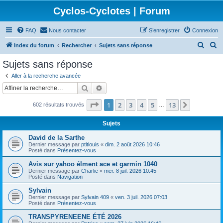
Cyclos-Cyclotes | Forum
FAQ
Nous contacter
S’enregistrer
Connexion
R
R
Index du forum
Rechercher
Sujets sans réponse
e
e
Sujets sans réponse
c
c
Aller à la recherche avancée
h
h
Rechercher
Recherche avancée
e
e
Page
1
sur
13
1
2
3
4
5
13
Suivante
602 résultats trouvés
r
r
…
c
c
Sujets
h
h
David de la Sarthe
e
e
Dernier message par
ptitlouis
«
dim. 2 août 2026 10:46
Posté dans
Présentez-vous
r
r
Avis sur yahoo élment ace et garmin 1040
Dernier message par
Charlie
«
mer. 8 juil. 2026 10:45
Posté dans
Navigation
Sylvain
Dernier message par
Sylvain 409
«
ven. 3 juil. 2026 07:03
Posté dans
Présentez-vous
TRANSPYRENEENE ÉTÉ 2026