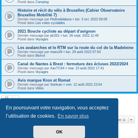
Posté dans
Camping
Histoire et récit du vélo à Bruxelles (Cahier Observatoire
Bruxelles Mobilité 7)
Dernier message par
Pedrodelaluna
«
lun. 3 oct. 2022 09:09
Posté dans
Les voies cyclables
2021 Boucle cycliste au départ d'avignon
Dernier message par
pir251
«
lun. 26 sept. 2022 11:49
Posté dans
Voyages
Les avalanches et le RTM sur la route du col de la Madeleine
Dernier message par
masu39
«
lun. 29 août 2022 07:54
Posté dans
Bistrot
Canal de Nantes à Brest : fermeture des écluses 2022/2024
Dernier message par
XavTC64
«
mar. 23 août 2022 17:41
Posté dans
Voyages
Avis marque Kron et Romet
Dernier message par
Sonivan
«
ven. 12 août 2022 23:54
Posté dans
Vélos
Page
1
sur
13
1
2
3
4
5
13
Suivante
En poursuivant votre navigation, vous acceptez
602 résultats trouvés
…
l’utilisation de cookies.
En savoir plus
Aller à
OK
Développé par
phpBB
® Forum Software © phpBB Limited
Traduit par
phpBB-fr.com