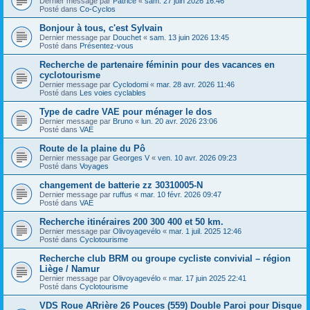
Dernier message par
Patrice
«
sam. 27 juin 2026 16:46
Posté dans
Co-Cyclos
Bonjour à tous, c'est Sylvain
Dernier message par
Douchet
«
sam. 13 juin 2026 13:45
Posté dans
Présentez-vous
Recherche de partenaire féminin pour des vacances en
cyclotourisme
Dernier message par
Cyclodomi
«
mar. 28 avr. 2026 11:46
Posté dans
Les voies cyclables
Type de cadre VAE pour ménager le dos
Dernier message par
Bruno
«
lun. 20 avr. 2026 23:06
Posté dans
VAE
Route de la plaine du Pô
Dernier message par
Georges V
«
ven. 10 avr. 2026 09:23
Posté dans
Voyages
changement de batterie zz 30310005-N
Dernier message par
ruffus
«
mar. 10 févr. 2026 09:47
Posté dans
VAE
Recherche itinéraires 200 300 400 et 50 km.
Dernier message par
Olivoyagevélo
«
mar. 1 juil. 2025 12:46
Posté dans
Cyclotourisme
Recherche club BRM ou groupe cycliste convivial – région
Liège / Namur
Dernier message par
Olivoyagevélo
«
mar. 17 juin 2025 22:41
Posté dans
Cyclotourisme
VDS Roue ARrière 26 Pouces (559) Double Paroi pour Disque