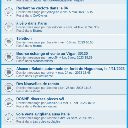
Posté dans
Sacoches/porte-bagages/remorques
Recherche cyclote dans le 04
Dernier message par
yvanjese
«
dim. 5 mai 2024 16:15
Posté dans
Co-Cyclos
à vélo dans Paris
Dernier message par
cyclodocus
«
sam. 24 févr. 2024 09:53
Posté dans
Bistrot
Téléthon
Dernier message par
Josette
«
ven. 10 nov. 2023 10:55
Posté dans
Bistrot
Bourse échange et vente au Vigan 30120
Dernier message par
naeco54
«
lun. 6 nov. 2023 18:52
Posté dans
Manifestations
Alsace : Balade automnale en forêt de Haguenau, le 4/11/2023
Dernier message par
driver
«
mar. 24 oct. 2023 18:46
Posté dans
Cyclotourisme
Des Nouvelles de renato
Dernier message par
Josette
«
lun. 23 oct. 2023 11:13
Posté dans
Vélos
DONNE diverses pièces vél
Dernier message par
JessicaB
«
mer. 11 oct. 2023 16:08
Posté dans
Petites annonces
voie verte avigliana susa italie
Dernier message par
Josette
«
dim. 24 sept. 2023 09:12
Posté dans
Les voies cyclables