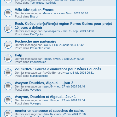
Posté dans
Technique, matériels
Vélo fabriqué en France
Dernier message par
Manouche
«
sam. 5 oct. 2024 08:26
Posté dans
Bistrot
Rech. Coéquipier(s)/ière(s) région Perros-Guirec pour projet
15 jours à définir
Dernier message par
Cyclosapiens
«
dim. 15 sept. 2024 14:00
Posté dans
Co-Cyclos
Recherche une partenaire
Dernier message par
Lolo66
«
lun. 26 août 2024 17:42
Posté dans
Présentez-vous
Help
Dernier message par
Pepe09
«
ven. 2 août 2024 00:36
Posté dans
Pneus/roues
22/09/2024 : Course d'endurance pour Vélos Couchés
Dernier message par
Ravélo Bernard
«
sam. 6 juil. 2024 06:51
Posté dans
Manifestations
Aveyron Dourbies, Aigoual.....jour 2
Dernier message par
naeco54
«
jeu. 27 juin 2024 16:46
Posté dans
Voyages
Aveyron, Dourbies et Aigoual...Jour 1
Dernier message par
naeco54
«
jeu. 27 juin 2024 15:04
Posté dans
Voyages
monter en danseuse et sacoches de cadre.
Dernier message par
Philou62
«
mer. 22 mai 2024 11:26