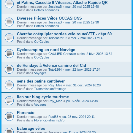
et Patins, Cassette 8 Vitesses, Attache Rapide QR
Dernier message par
JessicaB
«
mar. 20 mai 2025 19:40
Posté dans
Petites annonces
Diverses Pièces Vélos OCCASIONS
Dernier message par
JessicaB
«
mar. 20 mai 2025 19:30
Posté dans
Petites annonces
Cherche coéquipier sorties vélo route/VTT - dépt 60
Dernier message par
Telecaster52
«
mer. 7 mai 2025 17:14
Posté dans
Co-Cyclos
Cyclocamping en nord Norvège
Dernier message par
CAULIER Christian
«
dim. 2 févr. 2025 13:54
Posté dans
Co-Cyclos
de Hendaye à Velence camino del Cid
Dernier message par
Toto1264
«
mer. 22 janv. 2025 17:34
Posté dans
Voyages
sens des patins cantilever
Dernier message par
Ray_Mee
«
mar. 31 déc. 2024 10:28
Posté dans
Transmission/freinage
lien sur blog cyclo tourisme
Dernier message par
Ray_Mee
«
jeu. 5 déc. 2024 14:38
Posté dans
Voyages
Florencio
Dernier message par
Paul68
«
jeu. 28 nov. 2024 20:11
Posté dans
Florencio alias mpl75
Eclairage vélos
Dernier message par
Josette
«
lun. 11 nov. 2024 08:20