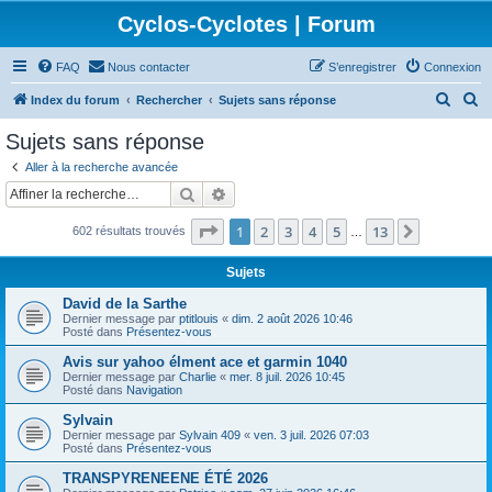
Cyclos-Cyclotes | Forum
FAQ
Nous contacter
S’enregistrer
Connexion
R
R
Index du forum
Rechercher
Sujets sans réponse
e
e
Sujets sans réponse
c
c
Aller à la recherche avancée
h
h
Rechercher
Recherche avancée
e
e
Page
1
sur
13
1
2
3
4
5
13
Suivante
602 résultats trouvés
r
r
…
c
c
Sujets
h
h
David de la Sarthe
e
e
Dernier message par
ptitlouis
«
dim. 2 août 2026 10:46
Posté dans
Présentez-vous
r
r
Avis sur yahoo élment ace et garmin 1040
Dernier message par
Charlie
«
mer. 8 juil. 2026 10:45
Posté dans
Navigation
Sylvain
Dernier message par
Sylvain 409
«
ven. 3 juil. 2026 07:03
Posté dans
Présentez-vous
TRANSPYRENEENE ÉTÉ 2026