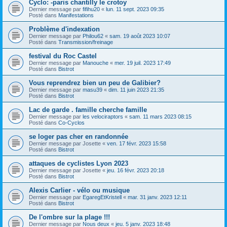
Cyclo: -paris chantilly le crotoy
Dernier message par
fifihu20
«
lun. 11 sept. 2023 09:35
Posté dans
Manifestations
Problème d'indexation
Dernier message par
Philou62
«
sam. 19 août 2023 10:07
Posté dans
Transmission/freinage
festival du Roc Castel
Dernier message par
Manouche
«
mer. 19 juil. 2023 17:49
Posté dans
Bistrot
Vous reprendrez bien un peu de Galibier?
Dernier message par
masu39
«
dim. 11 juin 2023 21:35
Posté dans
Bistrot
Lac de garde . famille cherche famille
Dernier message par
les velociraptors
«
sam. 11 mars 2023 08:15
Posté dans
Co-Cyclos
se loger pas cher en randonnée
Dernier message par
Josette
«
ven. 17 févr. 2023 15:58
Posté dans
Bistrot
attaques de cyclistes Lyon 2023
Dernier message par
Josette
«
jeu. 16 févr. 2023 20:18
Posté dans
Bistrot
Alexis Carlier - vélo ou musique
Dernier message par
EgaregEtKristell
«
mar. 31 janv. 2023 12:11
Posté dans
Bistrot
De l'ombre sur la plage !!!
Dernier message par
Nous deux
«
jeu. 5 janv. 2023 18:48