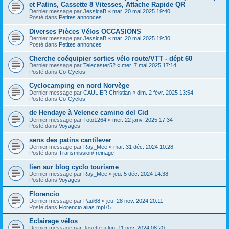
et Patins, Cassette 8 Vitesses, Attache Rapide QR
Dernier message par
JessicaB
«
mar. 20 mai 2025 19:40
Posté dans
Petites annonces
Diverses Pièces Vélos OCCASIONS
Dernier message par
JessicaB
«
mar. 20 mai 2025 19:30
Posté dans
Petites annonces
Cherche coéquipier sorties vélo route/VTT - dépt 60
Dernier message par
Telecaster52
«
mer. 7 mai 2025 17:14
Posté dans
Co-Cyclos
Cyclocamping en nord Norvège
Dernier message par
CAULIER Christian
«
dim. 2 févr. 2025 13:54
Posté dans
Co-Cyclos
de Hendaye à Velence camino del Cid
Dernier message par
Toto1264
«
mer. 22 janv. 2025 17:34
Posté dans
Voyages
sens des patins cantilever
Dernier message par
Ray_Mee
«
mar. 31 déc. 2024 10:28
Posté dans
Transmission/freinage
lien sur blog cyclo tourisme
Dernier message par
Ray_Mee
«
jeu. 5 déc. 2024 14:38
Posté dans
Voyages
Florencio
Dernier message par
Paul68
«
jeu. 28 nov. 2024 20:11
Posté dans
Florencio alias mpl75
Eclairage vélos
Dernier message par
Josette
«
lun. 11 nov. 2024 08:20