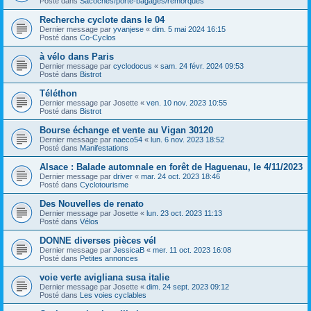
Posté dans
Sacoches/porte-bagages/remorques
Recherche cyclote dans le 04
Dernier message par
yvanjese
«
dim. 5 mai 2024 16:15
Posté dans
Co-Cyclos
à vélo dans Paris
Dernier message par
cyclodocus
«
sam. 24 févr. 2024 09:53
Posté dans
Bistrot
Téléthon
Dernier message par
Josette
«
ven. 10 nov. 2023 10:55
Posté dans
Bistrot
Bourse échange et vente au Vigan 30120
Dernier message par
naeco54
«
lun. 6 nov. 2023 18:52
Posté dans
Manifestations
Alsace : Balade automnale en forêt de Haguenau, le 4/11/2023
Dernier message par
driver
«
mar. 24 oct. 2023 18:46
Posté dans
Cyclotourisme
Des Nouvelles de renato
Dernier message par
Josette
«
lun. 23 oct. 2023 11:13
Posté dans
Vélos
DONNE diverses pièces vél
Dernier message par
JessicaB
«
mer. 11 oct. 2023 16:08
Posté dans
Petites annonces
voie verte avigliana susa italie
Dernier message par
Josette
«
dim. 24 sept. 2023 09:12
Posté dans
Les voies cyclables