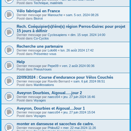
Posté dans
Technique, matériels
Vélo fabriqué en France
Dernier message par
Manouche
«
sam. 5 oct. 2024 08:26
Posté dans
Bistrot
Rech. Coéquipier(s)/ière(s) région Perros-Guirec pour projet
15 jours à définir
Dernier message par
Cyclosapiens
«
dim. 15 sept. 2024 14:00
Posté dans
Co-Cyclos
Recherche une partenaire
Dernier message par
Lolo66
«
lun. 26 août 2024 17:42
Posté dans
Présentez-vous
Help
Dernier message par
Pepe09
«
ven. 2 août 2024 00:36
Posté dans
Pneus/roues
22/09/2024 : Course d'endurance pour Vélos Couchés
Dernier message par
Ravélo Bernard
«
sam. 6 juil. 2024 06:51
Posté dans
Manifestations
Aveyron Dourbies, Aigoual.....jour 2
Dernier message par
naeco54
«
jeu. 27 juin 2024 16:46
Posté dans
Voyages
Aveyron, Dourbies et Aigoual...Jour 1
Dernier message par
naeco54
«
jeu. 27 juin 2024 15:04
Posté dans
Voyages
monter en danseuse et sacoches de cadre.
Dernier message par
Philou62
«
mer. 22 mai 2024 11:26