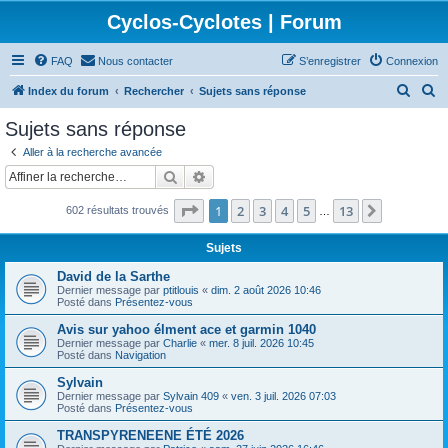
Cyclos-Cyclotes | Forum
FAQ
Nous contacter
S’enregistrer
Connexion
R
R
Index du forum
Rechercher
Sujets sans réponse
e
e
Sujets sans réponse
c
c
Aller à la recherche avancée
h
h
Rechercher
Recherche avancée
e
e
Page
1
sur
13
1
2
3
4
5
13
Suivante
602 résultats trouvés
r
r
…
c
c
Sujets
h
h
David de la Sarthe
e
e
Dernier message par
ptitlouis
«
dim. 2 août 2026 10:46
Posté dans
Présentez-vous
r
r
Avis sur yahoo élment ace et garmin 1040
Dernier message par
Charlie
«
mer. 8 juil. 2026 10:45
Posté dans
Navigation
Sylvain
Dernier message par
Sylvain 409
«
ven. 3 juil. 2026 07:03
Posté dans
Présentez-vous
TRANSPYRENEENE ÉTÉ 2026