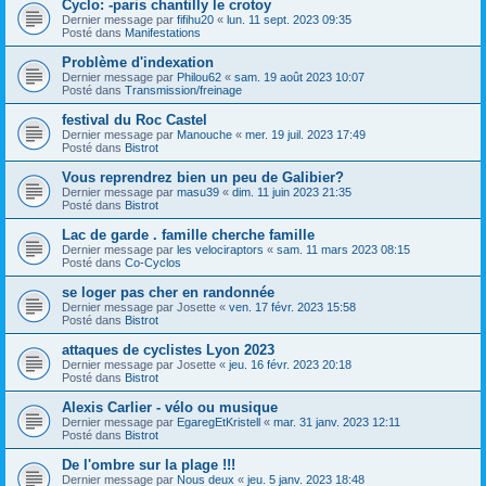
Cyclo: -paris chantilly le crotoy
Dernier message par
fifihu20
«
lun. 11 sept. 2023 09:35
Posté dans
Manifestations
Problème d'indexation
Dernier message par
Philou62
«
sam. 19 août 2023 10:07
Posté dans
Transmission/freinage
festival du Roc Castel
Dernier message par
Manouche
«
mer. 19 juil. 2023 17:49
Posté dans
Bistrot
Vous reprendrez bien un peu de Galibier?
Dernier message par
masu39
«
dim. 11 juin 2023 21:35
Posté dans
Bistrot
Lac de garde . famille cherche famille
Dernier message par
les velociraptors
«
sam. 11 mars 2023 08:15
Posté dans
Co-Cyclos
se loger pas cher en randonnée
Dernier message par
Josette
«
ven. 17 févr. 2023 15:58
Posté dans
Bistrot
attaques de cyclistes Lyon 2023
Dernier message par
Josette
«
jeu. 16 févr. 2023 20:18
Posté dans
Bistrot
Alexis Carlier - vélo ou musique
Dernier message par
EgaregEtKristell
«
mar. 31 janv. 2023 12:11
Posté dans
Bistrot
De l'ombre sur la plage !!!
Dernier message par
Nous deux
«
jeu. 5 janv. 2023 18:48