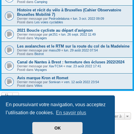
Posté dans
Camping
Histoire et récit du vélo à Bruxelles (Cahier Observatoire
Bruxelles Mobilité 7)
Dernier message par
Pedrodelaluna
«
lun. 3 oct. 2022 09:09
Posté dans
Les voies cyclables
2021 Boucle cycliste au départ d'avignon
Dernier message par
pir251
«
lun. 26 sept. 2022 11:49
Posté dans
Voyages
Les avalanches et le RTM sur la route du col de la Madeleine
Dernier message par
masu39
«
lun. 29 août 2022 07:54
Posté dans
Bistrot
Canal de Nantes à Brest : fermeture des écluses 2022/2024
Dernier message par
XavTC64
«
mar. 23 août 2022 17:41
Posté dans
Voyages
Avis marque Kron et Romet
Dernier message par
Sonivan
«
ven. 12 août 2022 23:54
Posté dans
Vélos
Page
1
sur
13
1
2
3
4
5
13
Suivante
En poursuivant votre navigation, vous acceptez
602 résultats trouvés
…
l’utilisation de cookies.
En savoir plus
Aller à
OK
Développé par
phpBB
® Forum Software © phpBB Limited
Traduit par
phpBB-fr.com