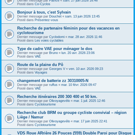
Dernier message par
Patrice
«
sam. 27 juin 2026 16:46
Posté dans
Co-Cyclos
Bonjour à tous, c'est Sylvain
Dernier message par
Douchet
«
sam. 13 juin 2026 13:45
Posté dans
Présentez-vous
Recherche de partenaire féminin pour des vacances en
cyclotourisme
Dernier message par
Cyclodomi
«
mar. 28 avr. 2026 11:46
Posté dans
Les voies cyclables
Type de cadre VAE pour ménager le dos
Dernier message par
Bruno
«
lun. 20 avr. 2026 23:06
Posté dans
VAE
Route de la plaine du Pô
Dernier message par
Georges V
«
ven. 10 avr. 2026 09:23
Posté dans
Voyages
changement de batterie zz 30310005-N
Dernier message par
ruffus
«
mar. 10 févr. 2026 09:47
Posté dans
VAE
Recherche itinéraires 200 300 400 et 50 km.
Dernier message par
Olivoyagevélo
«
mar. 1 juil. 2025 12:46
Posté dans
Cyclotourisme
Recherche club BRM ou groupe cycliste convivial – région
Liège / Namur
Dernier message par
Olivoyagevélo
«
mar. 17 juin 2025 22:41
Posté dans
Cyclotourisme
VDS Roue ARrière 26 Pouces (559) Double Paroi pour Disque