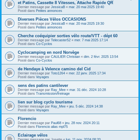
et Patins, Cassette 8 Vitesses, Attache Rapide QR
Dernier message par
JessicaB
«
mar. 20 mai 2025 19:40
Posté dans
Petites annonces
Diverses Pièces Vélos OCCASIONS
Dernier message par
JessicaB
«
mar. 20 mai 2025 19:30
Posté dans
Petites annonces
Cherche coéquipier sorties vélo route/VTT - dépt 60
Dernier message par
Telecaster52
«
mer. 7 mai 2025 17:14
Posté dans
Co-Cyclos
Cyclocamping en nord Norvège
Dernier message par
CAULIER Christian
«
dim. 2 févr. 2025 13:54
Posté dans
Co-Cyclos
de Hendaye à Velence camino del Cid
Dernier message par
Toto1264
«
mer. 22 janv. 2025 17:34
Posté dans
Voyages
sens des patins cantilever
Dernier message par
Ray_Mee
«
mar. 31 déc. 2024 10:28
Posté dans
Transmission/freinage
lien sur blog cyclo tourisme
Dernier message par
Ray_Mee
«
jeu. 5 déc. 2024 14:38
Posté dans
Voyages
Florencio
Dernier message par
Paul68
«
jeu. 28 nov. 2024 20:11
Posté dans
Florencio alias mpl75
Eclairage vélos
Dernier message par
Josette
«
lun. 11 nov. 2024 08:20