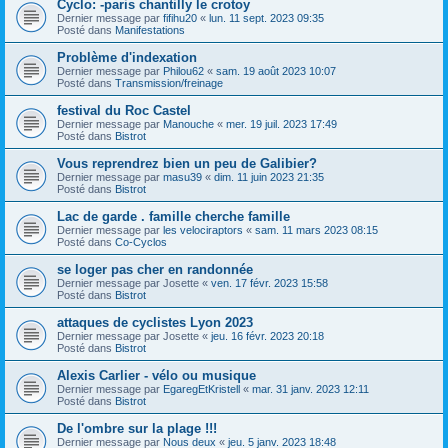
Cyclo: -paris chantilly le crotoy
Dernier message par
fifihu20
«
lun. 11 sept. 2023 09:35
Posté dans
Manifestations
Problème d'indexation
Dernier message par
Philou62
«
sam. 19 août 2023 10:07
Posté dans
Transmission/freinage
festival du Roc Castel
Dernier message par
Manouche
«
mer. 19 juil. 2023 17:49
Posté dans
Bistrot
Vous reprendrez bien un peu de Galibier?
Dernier message par
masu39
«
dim. 11 juin 2023 21:35
Posté dans
Bistrot
Lac de garde . famille cherche famille
Dernier message par
les velociraptors
«
sam. 11 mars 2023 08:15
Posté dans
Co-Cyclos
se loger pas cher en randonnée
Dernier message par
Josette
«
ven. 17 févr. 2023 15:58
Posté dans
Bistrot
attaques de cyclistes Lyon 2023
Dernier message par
Josette
«
jeu. 16 févr. 2023 20:18
Posté dans
Bistrot
Alexis Carlier - vélo ou musique
Dernier message par
EgaregEtKristell
«
mar. 31 janv. 2023 12:11
Posté dans
Bistrot
De l'ombre sur la plage !!!
Dernier message par
Nous deux
«
jeu. 5 janv. 2023 18:48