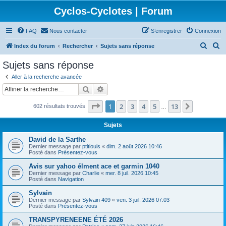
Cyclos-Cyclotes | Forum
FAQ
Nous contacter
S’enregistrer
Connexion
R
R
Index du forum
Rechercher
Sujets sans réponse
e
e
Sujets sans réponse
c
c
Aller à la recherche avancée
h
h
Rechercher
Recherche avancée
e
e
Page
1
sur
13
1
2
3
4
5
13
Suivante
602 résultats trouvés
r
r
…
c
c
Sujets
h
h
David de la Sarthe
e
e
Dernier message par
ptitlouis
«
dim. 2 août 2026 10:46
Posté dans
Présentez-vous
r
r
Avis sur yahoo élment ace et garmin 1040
Dernier message par
Charlie
«
mer. 8 juil. 2026 10:45
Posté dans
Navigation
Sylvain
Dernier message par
Sylvain 409
«
ven. 3 juil. 2026 07:03
Posté dans
Présentez-vous
TRANSPYRENEENE ÉTÉ 2026