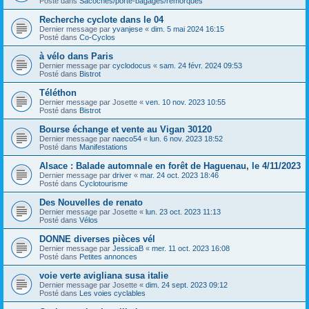
Posté dans
Sacoches/porte-bagages/remorques
Recherche cyclote dans le 04
Dernier message par
yvanjese
«
dim. 5 mai 2024 16:15
Posté dans
Co-Cyclos
à vélo dans Paris
Dernier message par
cyclodocus
«
sam. 24 févr. 2024 09:53
Posté dans
Bistrot
Téléthon
Dernier message par
Josette
«
ven. 10 nov. 2023 10:55
Posté dans
Bistrot
Bourse échange et vente au Vigan 30120
Dernier message par
naeco54
«
lun. 6 nov. 2023 18:52
Posté dans
Manifestations
Alsace : Balade automnale en forêt de Haguenau, le 4/11/2023
Dernier message par
driver
«
mar. 24 oct. 2023 18:46
Posté dans
Cyclotourisme
Des Nouvelles de renato
Dernier message par
Josette
«
lun. 23 oct. 2023 11:13
Posté dans
Vélos
DONNE diverses pièces vél
Dernier message par
JessicaB
«
mer. 11 oct. 2023 16:08
Posté dans
Petites annonces
voie verte avigliana susa italie
Dernier message par
Josette
«
dim. 24 sept. 2023 09:12
Posté dans
Les voies cyclables