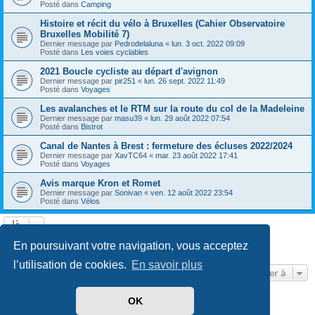
Posté dans
Camping
Histoire et récit du vélo à Bruxelles (Cahier Observatoire
Bruxelles Mobilité 7)
Dernier message par
Pedrodelaluna
«
lun. 3 oct. 2022 09:09
Posté dans
Les voies cyclables
2021 Boucle cycliste au départ d'avignon
Dernier message par
pir251
«
lun. 26 sept. 2022 11:49
Posté dans
Voyages
Les avalanches et le RTM sur la route du col de la Madeleine
Dernier message par
masu39
«
lun. 29 août 2022 07:54
Posté dans
Bistrot
Canal de Nantes à Brest : fermeture des écluses 2022/2024
Dernier message par
XavTC64
«
mar. 23 août 2022 17:41
Posté dans
Voyages
Avis marque Kron et Romet
Dernier message par
Sonivan
«
ven. 12 août 2022 23:54
Posté dans
Vélos
Page
1
sur
13
1
2
3
4
5
13
Suivante
En poursuivant votre navigation, vous acceptez
602 résultats trouvés
…
l’utilisation de cookies.
En savoir plus
Aller à
OK
Développé par
phpBB
® Forum Software © phpBB Limited
Traduit par
phpBB-fr.com