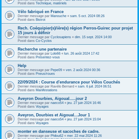
Posté dans
Technique, matériels
Vélo fabriqué en France
Dernier message par
Manouche
«
sam. 5 oct. 2024 08:26
Posté dans
Bistrot
Rech. Coéquipier(s)/ière(s) région Perros-Guirec pour projet
15 jours à définir
Dernier message par
Cyclosapiens
«
dim. 15 sept. 2024 14:00
Posté dans
Co-Cyclos
Recherche une partenaire
Dernier message par
Lolo66
«
lun. 26 août 2024 17:42
Posté dans
Présentez-vous
Help
Dernier message par
Pepe09
«
ven. 2 août 2024 00:36
Posté dans
Pneus/roues
22/09/2024 : Course d'endurance pour Vélos Couchés
Dernier message par
Ravélo Bernard
«
sam. 6 juil. 2024 06:51
Posté dans
Manifestations
Aveyron Dourbies, Aigoual.....jour 2
Dernier message par
naeco54
«
jeu. 27 juin 2024 16:46
Posté dans
Voyages
Aveyron, Dourbies et Aigoual...Jour 1
Dernier message par
naeco54
«
jeu. 27 juin 2024 15:04
Posté dans
Voyages
monter en danseuse et sacoches de cadre.
Dernier message par
Philou62
«
mer. 22 mai 2024 11:26