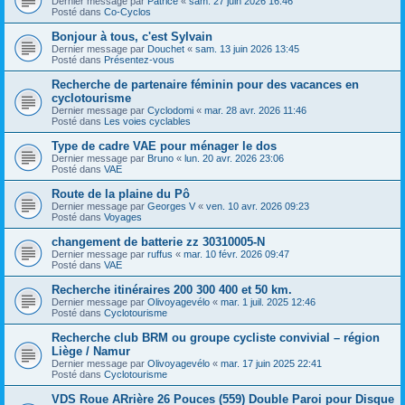
Dernier message par
Patrice
«
sam. 27 juin 2026 16:46
Posté dans
Co-Cyclos
Bonjour à tous, c'est Sylvain
Dernier message par
Douchet
«
sam. 13 juin 2026 13:45
Posté dans
Présentez-vous
Recherche de partenaire féminin pour des vacances en
cyclotourisme
Dernier message par
Cyclodomi
«
mar. 28 avr. 2026 11:46
Posté dans
Les voies cyclables
Type de cadre VAE pour ménager le dos
Dernier message par
Bruno
«
lun. 20 avr. 2026 23:06
Posté dans
VAE
Route de la plaine du Pô
Dernier message par
Georges V
«
ven. 10 avr. 2026 09:23
Posté dans
Voyages
changement de batterie zz 30310005-N
Dernier message par
ruffus
«
mar. 10 févr. 2026 09:47
Posté dans
VAE
Recherche itinéraires 200 300 400 et 50 km.
Dernier message par
Olivoyagevélo
«
mar. 1 juil. 2025 12:46
Posté dans
Cyclotourisme
Recherche club BRM ou groupe cycliste convivial – région
Liège / Namur
Dernier message par
Olivoyagevélo
«
mar. 17 juin 2025 22:41
Posté dans
Cyclotourisme
VDS Roue ARrière 26 Pouces (559) Double Paroi pour Disque