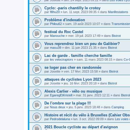
Cyclo: -paris chantilly le crotoy
par
fifihu20
»
lun. 11 sept. 2023 09:35
» dans
Manifestations
Problème d'indexation
par
Philou62
»
sam. 19 août 2023 10:07
» dans
Transmission
festival du Roc Castel
par
Manouche
»
mer. 19 juil. 2023 17:49
» dans
Bistrot
Vous reprendrez bien un peu de Galibier?
par
masu39
»
dim. 11 juin 2023 21:35
» dans
Bistrot
Lac de garde . famille cherche famille
par
les velociraptors
»
sam. 11 mars 2023 08:15
» dans
Co-
se loger pas cher en randonnée
par
Josette
»
ven. 17 févr. 2023 15:58
» dans
Bistrot
attaques de cyclistes Lyon 2023
par
Josette
»
jeu. 16 févr. 2023 20:18
» dans
Bistrot
Alexis Carlier - vélo ou musique
par
EgaregEtKristell
»
mar. 31 janv. 2023 12:11
» dans
Bistrot
De l'ombre sur la plage !!!
par
Nous deux
»
jeu. 5 janv. 2023 18:48
» dans
Camping
Histoire et récit du vélo à Bruxelles (Cahier Obs
par
Pedrodelaluna
»
lun. 3 oct. 2022 09:09
» dans
Les voies 
2021 Boucle cycliste au départ d'avignon