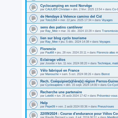
Cyclocamping en nord Norvège
par
CAULIER Christian
»
dim. 2 févr. 2025 13:54
» dans
Co-
de Hendaye à Velence camino del Cid
par
Toto1264
»
mer. 22 janv. 2025 17:34
» dans
Voyages
sens des patins cantilever
par
Ray_Mee
»
mar. 31 déc. 2024 10:28
» dans
Transmissio
lien sur blog cyclo tourisme
par
Ray_Mee
»
jeu. 5 déc. 2024 14:38
» dans
Voyages
Florencio
par
Paul68
»
jeu. 28 nov. 2024 20:11
» dans
Florencio alias 
Eclairage vélos
par
Josette
»
lun. 11 nov. 2024 08:20
» dans
Technique, maté
Vélo fabriqué en France
par
Manouche
»
sam. 5 oct. 2024 08:26
» dans
Bistrot
Rech. Coéquipier(s)/ière(s) région Perros-Guirec
par
Cyclosapiens
»
dim. 15 sept. 2024 14:00
» dans
Co-Cyc
Recherche une partenaire
par
Lolo66
»
lun. 26 août 2024 17:42
» dans
Présentez-vous
Help
par
Pepe09
»
ven. 2 août 2024 00:36
» dans
Pneus/roues
22/09/2024 : Course d'endurance pour Vélos C
par
Ravélo Bernard
»
sam. 6 juil. 2024 06:51
» dans
Manifest