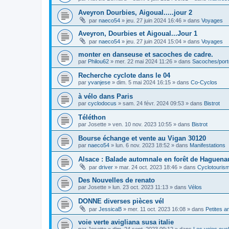
Aveyron Dourbies, Aigoual.....jour 2
par
naeco54
»
jeu. 27 juin 2024 16:46
» dans
Voyages
Aveyron, Dourbies et Aigoual...Jour 1
par
naeco54
»
jeu. 27 juin 2024 15:04
» dans
Voyages
monter en danseuse et sacoches de cadre.
par
Philou62
»
mer. 22 mai 2024 11:26
» dans
Sacoches/por
Recherche cyclote dans le 04
par
yvanjese
»
dim. 5 mai 2024 16:15
» dans
Co-Cyclos
à vélo dans Paris
par
cyclodocus
»
sam. 24 févr. 2024 09:53
» dans
Bistrot
Téléthon
par
Josette
»
ven. 10 nov. 2023 10:55
» dans
Bistrot
Bourse échange et vente au Vigan 30120
par
naeco54
»
lun. 6 nov. 2023 18:52
» dans
Manifestations
Alsace : Balade automnale en forêt de Haguenau
par
driver
»
mar. 24 oct. 2023 18:46
» dans
Cyclotouris
Des Nouvelles de renato
par
Josette
»
lun. 23 oct. 2023 11:13
» dans
Vélos
DONNE diverses pièces vél
par
JessicaB
»
mer. 11 oct. 2023 16:08
» dans
Petites 
voie verte avigliana susa italie
par
Josette
»
dim. 24 sept. 2023 09:12
» dans
Les voies cyc