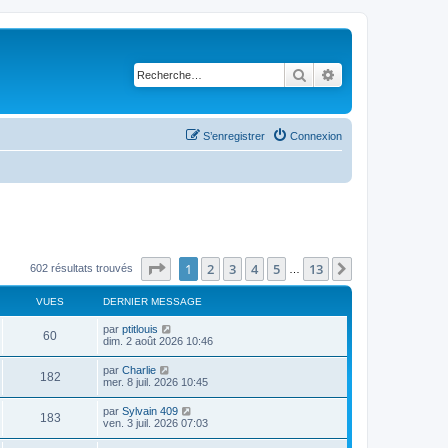
Rechercher
Recherche avancé
S’enregistrer
Connexion
Page
1
sur
13
1
2
3
4
5
13
Suivante
602 résultats trouvés
…
VUES
DERNIER MESSAGE
D
par
ptitlouis
V
60
e
dim. 2 août 2026 10:46
r
u
n
D
par
Charlie
V
182
i
e
mer. 8 juil. 2026 10:45
e
e
r
r
u
n
D
par
Sylvain 409
s
m
V
183
i
e
ven. 3 juil. 2026 07:03
e
e
e
r
s
r
u
n
s