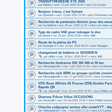
TRANSPYRENEENE ÉTÉ 2026
par
Patrice
»
sam. 27 juin 2026 16:46
» dans
Co-Cyclos
Bonjour à tous, c'est Sylvain
par
Douchet
»
sam. 13 juin 2026 13:45
» dans
Présentez-vo
Recherche de partenaire féminin pour des vaca
par
Cyclodomi
»
mar. 28 avr. 2026 11:46
» dans
Les voies cy
Type de cadre VAE pour ménager le dos
par
Bruno
»
lun. 20 avr. 2026 23:06
» dans
VAE
Route de la plaine du Pô
par
Georges V
»
ven. 10 avr. 2026 09:23
» dans
Voyages
changement de batterie zz 30310005-N
par
ruffus
»
mar. 10 févr. 2026 09:47
» dans
VAE
Recherche itinéraires 200 300 400 et 50 km.
par
Olivoyagevélo
»
mar. 1 juil. 2025 12:46
» dans
Cyclotour
Recherche club BRM ou groupe cycliste convivi
par
Olivoyagevélo
»
mar. 17 juin 2025 22:41
» dans
Cyclotou
VDS Roue ARrière 26 Pouces (559) Double Paroi 
Rapide QR
par
JessicaB
»
mar. 20 mai 2025 19:40
» dans
Petites 
Diverses Pièces Vélos OCCASIONS
par
JessicaB
»
mar. 20 mai 2025 19:30
» dans
Petites anno
Cherche coéquipier sorties vélo route/VTT - dép
par
Telecaster52
»
mer. 7 mai 2025 17:14
» dans
Co-Cyclos