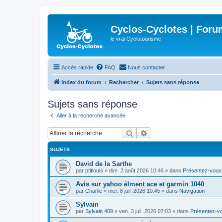
Cyclos-Cyclotes | Foru
le vrai Cyclotourisme
Accès rapide
FAQ
Nous contacter
Index du forum
Rechercher
Sujets sans réponse
Sujets sans réponse
Aller à la recherche avancée
Rechercher
Recherche avancée
SUJETS
David de la Sarthe
par
ptitlouis
»
dim. 2 août 2026 10:46
» dans
Présentez-vous
Avis sur yahoo élment ace et garmin 1040
par
Charlie
»
mer. 8 juil. 2026 10:45
» dans
Navigation
Sylvain
par
Sylvain 409
»
ven. 3 juil. 2026 07:03
» dans
Présentez-v