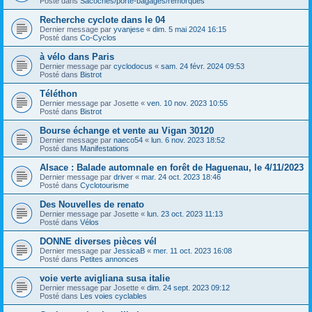
Posté dans
Sacoches/porte-bagages/remorques
Recherche cyclote dans le 04
Dernier message par
yvanjese
«
dim. 5 mai 2024 16:15
Posté dans
Co-Cyclos
à vélo dans Paris
Dernier message par
cyclodocus
«
sam. 24 févr. 2024 09:53
Posté dans
Bistrot
Téléthon
Dernier message par
Josette
«
ven. 10 nov. 2023 10:55
Posté dans
Bistrot
Bourse échange et vente au Vigan 30120
Dernier message par
naeco54
«
lun. 6 nov. 2023 18:52
Posté dans
Manifestations
Alsace : Balade automnale en forêt de Haguenau, le 4/11/2023
Dernier message par
driver
«
mar. 24 oct. 2023 18:46
Posté dans
Cyclotourisme
Des Nouvelles de renato
Dernier message par
Josette
«
lun. 23 oct. 2023 11:13
Posté dans
Vélos
DONNE diverses pièces vél
Dernier message par
JessicaB
«
mer. 11 oct. 2023 16:08
Posté dans
Petites annonces
voie verte avigliana susa italie
Dernier message par
Josette
«
dim. 24 sept. 2023 09:12
Posté dans
Les voies cyclables