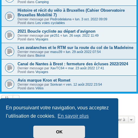
Posté dans
Camping
Histoire et récit du vélo à Bruxelles (Cahier Observatoire
Bruxelles Mobilité 7)
Dernier message par
Pedrodelaluna
«
lun. 3 oct. 2022 09:09
Posté dans
Les voies cyclables
2021 Boucle cycliste au départ d'avignon
Dernier message par
pir251
«
lun. 26 sept. 2022 11:49
Posté dans
Voyages
Les avalanches et le RTM sur la route du col de la Madeleine
Dernier message par
masu39
«
lun. 29 août 2022 07:54
Posté dans
Bistrot
Canal de Nantes à Brest : fermeture des écluses 2022/2024
Dernier message par
XavTC64
«
mar. 23 août 2022 17:41
Posté dans
Voyages
Avis marque Kron et Romet
Dernier message par
Sonivan
«
ven. 12 août 2022 23:54
Posté dans
Vélos
Page
1
sur
13
1
2
3
4
5
13
Suivante
En poursuivant votre navigation, vous acceptez
602 résultats trouvés
…
l’utilisation de cookies.
En savoir plus
Aller à
OK
Développé par
phpBB
® Forum Software © phpBB Limited
Traduit par
phpBB-fr.com