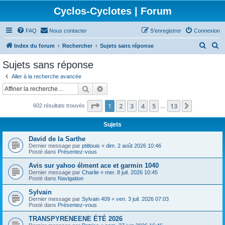
Cyclos-Cyclotes | Forum
FAQ
Nous contacter
S’enregistrer
Connexion
R
R
Index du forum
Rechercher
Sujets sans réponse
e
e
Sujets sans réponse
c
c
Aller à la recherche avancée
h
h
Rechercher
Recherche avancée
e
e
Page
1
sur
13
1
2
3
4
5
13
Suivante
602 résultats trouvés
r
r
…
c
c
Sujets
h
h
David de la Sarthe
e
e
Dernier message par
ptitlouis
«
dim. 2 août 2026 10:46
Posté dans
Présentez-vous
r
r
Avis sur yahoo élment ace et garmin 1040
Dernier message par
Charlie
«
mer. 8 juil. 2026 10:45
Posté dans
Navigation
Sylvain
Dernier message par
Sylvain 409
«
ven. 3 juil. 2026 07:03
Posté dans
Présentez-vous
TRANSPYRENEENE ÉTÉ 2026