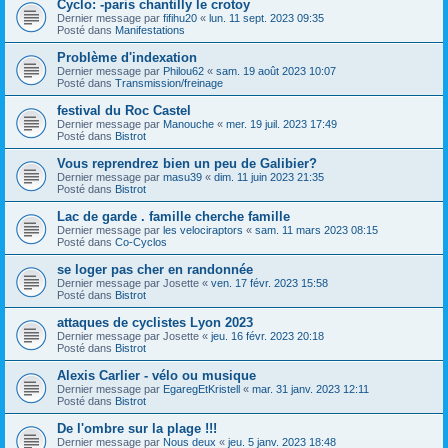
Cyclo: -paris chantilly le crotoy
Dernier message par
fifihu20
«
lun. 11 sept. 2023 09:35
Posté dans
Manifestations
Problème d'indexation
Dernier message par
Philou62
«
sam. 19 août 2023 10:07
Posté dans
Transmission/freinage
festival du Roc Castel
Dernier message par
Manouche
«
mer. 19 juil. 2023 17:49
Posté dans
Bistrot
Vous reprendrez bien un peu de Galibier?
Dernier message par
masu39
«
dim. 11 juin 2023 21:35
Posté dans
Bistrot
Lac de garde . famille cherche famille
Dernier message par
les velociraptors
«
sam. 11 mars 2023 08:15
Posté dans
Co-Cyclos
se loger pas cher en randonnée
Dernier message par
Josette
«
ven. 17 févr. 2023 15:58
Posté dans
Bistrot
attaques de cyclistes Lyon 2023
Dernier message par
Josette
«
jeu. 16 févr. 2023 20:18
Posté dans
Bistrot
Alexis Carlier - vélo ou musique
Dernier message par
EgaregEtKristell
«
mar. 31 janv. 2023 12:11
Posté dans
Bistrot
De l'ombre sur la plage !!!
Dernier message par
Nous deux
«
jeu. 5 janv. 2023 18:48