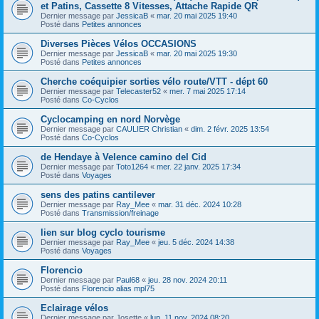
et Patins, Cassette 8 Vitesses, Attache Rapide QR
Dernier message par
JessicaB
«
mar. 20 mai 2025 19:40
Posté dans
Petites annonces
Diverses Pièces Vélos OCCASIONS
Dernier message par
JessicaB
«
mar. 20 mai 2025 19:30
Posté dans
Petites annonces
Cherche coéquipier sorties vélo route/VTT - dépt 60
Dernier message par
Telecaster52
«
mer. 7 mai 2025 17:14
Posté dans
Co-Cyclos
Cyclocamping en nord Norvège
Dernier message par
CAULIER Christian
«
dim. 2 févr. 2025 13:54
Posté dans
Co-Cyclos
de Hendaye à Velence camino del Cid
Dernier message par
Toto1264
«
mer. 22 janv. 2025 17:34
Posté dans
Voyages
sens des patins cantilever
Dernier message par
Ray_Mee
«
mar. 31 déc. 2024 10:28
Posté dans
Transmission/freinage
lien sur blog cyclo tourisme
Dernier message par
Ray_Mee
«
jeu. 5 déc. 2024 14:38
Posté dans
Voyages
Florencio
Dernier message par
Paul68
«
jeu. 28 nov. 2024 20:11
Posté dans
Florencio alias mpl75
Eclairage vélos
Dernier message par
Josette
«
lun. 11 nov. 2024 08:20