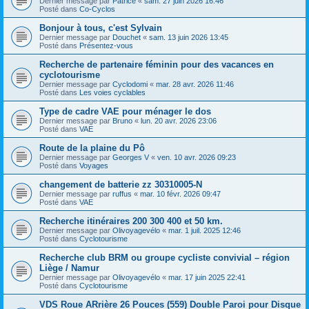
Dernier message par
Patrice
«
sam. 27 juin 2026 16:46
Posté dans
Co-Cyclos
Bonjour à tous, c'est Sylvain
Dernier message par
Douchet
«
sam. 13 juin 2026 13:45
Posté dans
Présentez-vous
Recherche de partenaire féminin pour des vacances en
cyclotourisme
Dernier message par
Cyclodomi
«
mar. 28 avr. 2026 11:46
Posté dans
Les voies cyclables
Type de cadre VAE pour ménager le dos
Dernier message par
Bruno
«
lun. 20 avr. 2026 23:06
Posté dans
VAE
Route de la plaine du Pô
Dernier message par
Georges V
«
ven. 10 avr. 2026 09:23
Posté dans
Voyages
changement de batterie zz 30310005-N
Dernier message par
ruffus
«
mar. 10 févr. 2026 09:47
Posté dans
VAE
Recherche itinéraires 200 300 400 et 50 km.
Dernier message par
Olivoyagevélo
«
mar. 1 juil. 2025 12:46
Posté dans
Cyclotourisme
Recherche club BRM ou groupe cycliste convivial – région
Liège / Namur
Dernier message par
Olivoyagevélo
«
mar. 17 juin 2025 22:41
Posté dans
Cyclotourisme
VDS Roue ARrière 26 Pouces (559) Double Paroi pour Disque