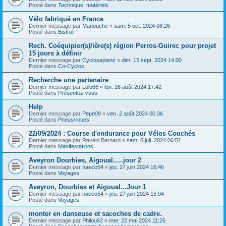
Posté dans
Technique, matériels
Vélo fabriqué en France
Dernier message par
Manouche
«
sam. 5 oct. 2024 08:26
Posté dans
Bistrot
Rech. Coéquipier(s)/ière(s) région Perros-Guirec pour projet
15 jours à définir
Dernier message par
Cyclosapiens
«
dim. 15 sept. 2024 14:00
Posté dans
Co-Cyclos
Recherche une partenaire
Dernier message par
Lolo66
«
lun. 26 août 2024 17:42
Posté dans
Présentez-vous
Help
Dernier message par
Pepe09
«
ven. 2 août 2024 00:36
Posté dans
Pneus/roues
22/09/2024 : Course d'endurance pour Vélos Couchés
Dernier message par
Ravélo Bernard
«
sam. 6 juil. 2024 06:51
Posté dans
Manifestations
Aveyron Dourbies, Aigoual.....jour 2
Dernier message par
naeco54
«
jeu. 27 juin 2024 16:46
Posté dans
Voyages
Aveyron, Dourbies et Aigoual...Jour 1
Dernier message par
naeco54
«
jeu. 27 juin 2024 15:04
Posté dans
Voyages
monter en danseuse et sacoches de cadre.
Dernier message par
Philou62
«
mer. 22 mai 2024 11:26