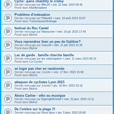
Cyclo: -paris chantilly le crotoy
Dernier message par
fifihu20
«
lun. 11 sept. 2023 09:35
Posté dans
Manifestations
Problème d'indexation
Dernier message par
Philou62
«
sam. 19 août 2023 10:07
Posté dans
Transmission/freinage
festival du Roc Castel
Dernier message par
Manouche
«
mer. 19 juil. 2023 17:49
Posté dans
Bistrot
Vous reprendrez bien un peu de Galibier?
Dernier message par
masu39
«
dim. 11 juin 2023 21:35
Posté dans
Bistrot
Lac de garde . famille cherche famille
Dernier message par
les velociraptors
«
sam. 11 mars 2023 08:15
Posté dans
Co-Cyclos
se loger pas cher en randonnée
Dernier message par
Josette
«
ven. 17 févr. 2023 15:58
Posté dans
Bistrot
attaques de cyclistes Lyon 2023
Dernier message par
Josette
«
jeu. 16 févr. 2023 20:18
Posté dans
Bistrot
Alexis Carlier - vélo ou musique
Dernier message par
EgaregEtKristell
«
mar. 31 janv. 2023 12:11
Posté dans
Bistrot
De l'ombre sur la plage !!!
Dernier message par
Nous deux
«
jeu. 5 janv. 2023 18:48