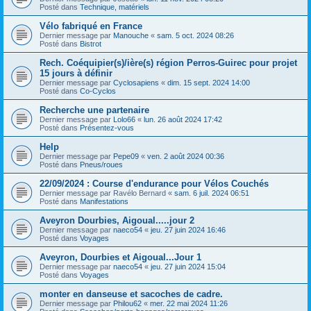
Posté dans
Technique, matériels
Vélo fabriqué en France
Dernier message par
Manouche
«
sam. 5 oct. 2024 08:26
Posté dans
Bistrot
Rech. Coéquipier(s)/ière(s) région Perros-Guirec pour projet
15 jours à définir
Dernier message par
Cyclosapiens
«
dim. 15 sept. 2024 14:00
Posté dans
Co-Cyclos
Recherche une partenaire
Dernier message par
Lolo66
«
lun. 26 août 2024 17:42
Posté dans
Présentez-vous
Help
Dernier message par
Pepe09
«
ven. 2 août 2024 00:36
Posté dans
Pneus/roues
22/09/2024 : Course d'endurance pour Vélos Couchés
Dernier message par
Ravélo Bernard
«
sam. 6 juil. 2024 06:51
Posté dans
Manifestations
Aveyron Dourbies, Aigoual.....jour 2
Dernier message par
naeco54
«
jeu. 27 juin 2024 16:46
Posté dans
Voyages
Aveyron, Dourbies et Aigoual...Jour 1
Dernier message par
naeco54
«
jeu. 27 juin 2024 15:04
Posté dans
Voyages
monter en danseuse et sacoches de cadre.
Dernier message par
Philou62
«
mer. 22 mai 2024 11:26