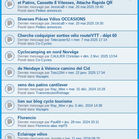
et Patins, Cassette 8 Vitesses, Attache Rapide QR
Dernier message par
JessicaB
«
mar. 20 mai 2025 19:40
Posté dans
Petites annonces
Diverses Pièces Vélos OCCASIONS
Dernier message par
JessicaB
«
mar. 20 mai 2025 19:30
Posté dans
Petites annonces
Cherche coéquipier sorties vélo route/VTT - dépt 60
Dernier message par
Telecaster52
«
mer. 7 mai 2025 17:14
Posté dans
Co-Cyclos
Cyclocamping en nord Norvège
Dernier message par
CAULIER Christian
«
dim. 2 févr. 2025 13:54
Posté dans
Co-Cyclos
de Hendaye à Velence camino del Cid
Dernier message par
Toto1264
«
mer. 22 janv. 2025 17:34
Posté dans
Voyages
sens des patins cantilever
Dernier message par
Ray_Mee
«
mar. 31 déc. 2024 10:28
Posté dans
Transmission/freinage
lien sur blog cyclo tourisme
Dernier message par
Ray_Mee
«
jeu. 5 déc. 2024 14:38
Posté dans
Voyages
Florencio
Dernier message par
Paul68
«
jeu. 28 nov. 2024 20:11
Posté dans
Florencio alias mpl75
Eclairage vélos
Dernier message par
Josette
«
lun. 11 nov. 2024 08:20