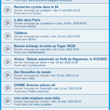
Posté dans
Sacoches/porte-bagages/remorques
Recherche cyclote dans le 04
Dernier message par
yvanjese
«
dim. 5 mai 2024 16:15
Posté dans
Co-Cyclos
à vélo dans Paris
Dernier message par
cyclodocus
«
sam. 24 févr. 2024 09:53
Posté dans
Bistrot
Téléthon
Dernier message par
Josette
«
ven. 10 nov. 2023 10:55
Posté dans
Bistrot
Bourse échange et vente au Vigan 30120
Dernier message par
naeco54
«
lun. 6 nov. 2023 18:52
Posté dans
Manifestations
Alsace : Balade automnale en forêt de Haguenau, le 4/11/2023
Dernier message par
driver
«
mar. 24 oct. 2023 18:46
Posté dans
Cyclotourisme
Des Nouvelles de renato
Dernier message par
Josette
«
lun. 23 oct. 2023 11:13
Posté dans
Vélos
DONNE diverses pièces vél
Dernier message par
JessicaB
«
mer. 11 oct. 2023 16:08
Posté dans
Petites annonces
voie verte avigliana susa italie
Dernier message par
Josette
«
dim. 24 sept. 2023 09:12
Posté dans
Les voies cyclables