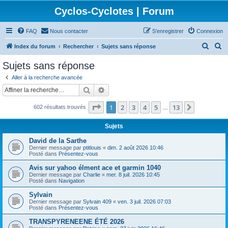
Cyclos-Cyclotes | Forum
FAQ
Nous contacter
S’enregistrer
Connexion
R
R
Index du forum
Rechercher
Sujets sans réponse
e
e
Sujets sans réponse
c
c
Aller à la recherche avancée
h
h
Rechercher
Recherche avancée
e
e
Page
1
sur
13
1
2
3
4
5
13
Suivante
602 résultats trouvés
r
r
…
c
c
Sujets
h
h
David de la Sarthe
e
e
Dernier message par
ptitlouis
«
dim. 2 août 2026 10:46
Posté dans
Présentez-vous
r
r
Avis sur yahoo élment ace et garmin 1040
Dernier message par
Charlie
«
mer. 8 juil. 2026 10:45
Posté dans
Navigation
Sylvain
Dernier message par
Sylvain 409
«
ven. 3 juil. 2026 07:03
Posté dans
Présentez-vous
TRANSPYRENEENE ÉTÉ 2026