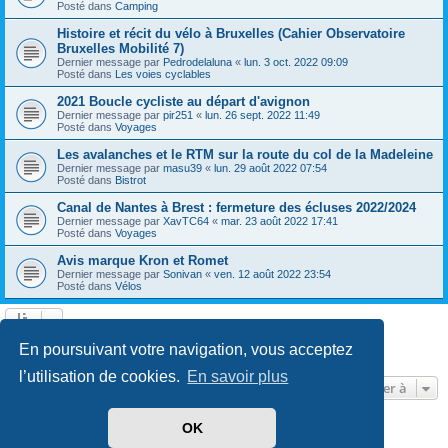
Posté dans
Camping
Histoire et récit du vélo à Bruxelles (Cahier Observatoire
Bruxelles Mobilité 7)
Dernier message par
Pedrodelaluna
«
lun. 3 oct. 2022 09:09
Posté dans
Les voies cyclables
2021 Boucle cycliste au départ d'avignon
Dernier message par
pir251
«
lun. 26 sept. 2022 11:49
Posté dans
Voyages
Les avalanches et le RTM sur la route du col de la Madeleine
Dernier message par
masu39
«
lun. 29 août 2022 07:54
Posté dans
Bistrot
Canal de Nantes à Brest : fermeture des écluses 2022/2024
Dernier message par
XavTC64
«
mar. 23 août 2022 17:41
Posté dans
Voyages
Avis marque Kron et Romet
Dernier message par
Sonivan
«
ven. 12 août 2022 23:54
Posté dans
Vélos
Page
1
sur
13
1
2
3
4
5
13
Suivante
En poursuivant votre navigation, vous acceptez
602 résultats trouvés
…
l’utilisation de cookies.
En savoir plus
Aller à
OK
Développé par
phpBB
® Forum Software © phpBB Limited
Traduit par
phpBB-fr.com