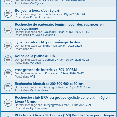
Dernier message par
Patrice
«
sam. 27 juin 2026 16:46
Posté dans
Co-Cyclos
Bonjour à tous, c'est Sylvain
Dernier message par
Douchet
«
sam. 13 juin 2026 13:45
Posté dans
Présentez-vous
Recherche de partenaire féminin pour des vacances en
cyclotourisme
Dernier message par
Cyclodomi
«
mar. 28 avr. 2026 11:46
Posté dans
Les voies cyclables
Type de cadre VAE pour ménager le dos
Dernier message par
Bruno
«
lun. 20 avr. 2026 23:06
Posté dans
VAE
Route de la plaine du Pô
Dernier message par
Georges V
«
ven. 10 avr. 2026 09:23
Posté dans
Voyages
changement de batterie zz 30310005-N
Dernier message par
ruffus
«
mar. 10 févr. 2026 09:47
Posté dans
VAE
Recherche itinéraires 200 300 400 et 50 km.
Dernier message par
Olivoyagevélo
«
mar. 1 juil. 2025 12:46
Posté dans
Cyclotourisme
Recherche club BRM ou groupe cycliste convivial – région
Liège / Namur
Dernier message par
Olivoyagevélo
«
mar. 17 juin 2025 22:41
Posté dans
Cyclotourisme
VDS Roue ARrière 26 Pouces (559) Double Paroi pour Disque