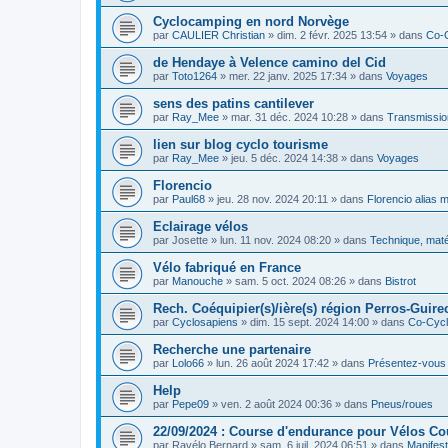
Cyclocamping en nord Norvège
par
CAULIER Christian
»
dim. 2 févr. 2025 13:54
» dans
Co-
de Hendaye à Velence camino del Cid
par
Toto1264
»
mer. 22 janv. 2025 17:34
» dans
Voyages
sens des patins cantilever
par
Ray_Mee
»
mar. 31 déc. 2024 10:28
» dans
Transmissio
lien sur blog cyclo tourisme
par
Ray_Mee
»
jeu. 5 déc. 2024 14:38
» dans
Voyages
Florencio
par
Paul68
»
jeu. 28 nov. 2024 20:11
» dans
Florencio alias 
Eclairage vélos
par
Josette
»
lun. 11 nov. 2024 08:20
» dans
Technique, maté
Vélo fabriqué en France
par
Manouche
»
sam. 5 oct. 2024 08:26
» dans
Bistrot
Rech. Coéquipier(s)/ière(s) région Perros-Guirec
par
Cyclosapiens
»
dim. 15 sept. 2024 14:00
» dans
Co-Cyc
Recherche une partenaire
par
Lolo66
»
lun. 26 août 2024 17:42
» dans
Présentez-vous
Help
par
Pepe09
»
ven. 2 août 2024 00:36
» dans
Pneus/roues
22/09/2024 : Course d'endurance pour Vélos C
par
Ravélo Bernard
»
sam. 6 juil. 2024 06:51
» dans
Manifest