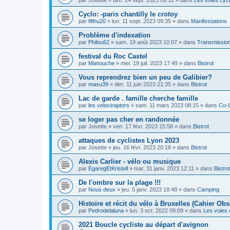
Cyclo: -paris chantilly le crotoy
par
fifihu20
»
lun. 11 sept. 2023 09:35
» dans
Manifestations
Problème d'indexation
par
Philou62
»
sam. 19 août 2023 10:07
» dans
Transmission
festival du Roc Castel
par
Manouche
»
mer. 19 juil. 2023 17:49
» dans
Bistrot
Vous reprendrez bien un peu de Galibier?
par
masu39
»
dim. 11 juin 2023 21:35
» dans
Bistrot
Lac de garde . famille cherche famille
par
les velociraptors
»
sam. 11 mars 2023 08:15
» dans
Co-
se loger pas cher en randonnée
par
Josette
»
ven. 17 févr. 2023 15:58
» dans
Bistrot
attaques de cyclistes Lyon 2023
par
Josette
»
jeu. 16 févr. 2023 20:18
» dans
Bistrot
Alexis Carlier - vélo ou musique
par
EgaregEtKristell
»
mar. 31 janv. 2023 12:11
» dans
Bistrot
De l'ombre sur la plage !!!
par
Nous deux
»
jeu. 5 janv. 2023 18:48
» dans
Camping
Histoire et récit du vélo à Bruxelles (Cahier Obs
par
Pedrodelaluna
»
lun. 3 oct. 2022 09:09
» dans
Les voies 
2021 Boucle cycliste au départ d'avignon