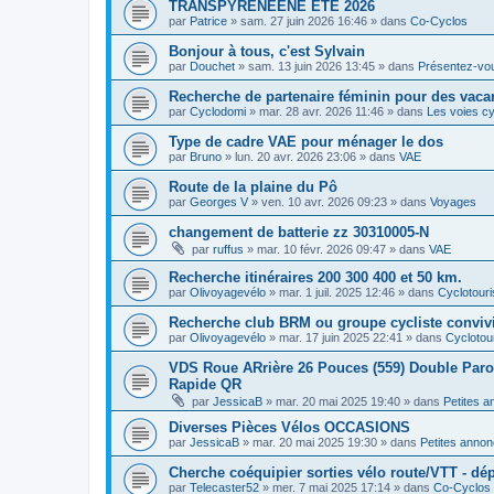
TRANSPYRENEENE ÉTÉ 2026
par
Patrice
»
sam. 27 juin 2026 16:46
» dans
Co-Cyclos
Bonjour à tous, c'est Sylvain
par
Douchet
»
sam. 13 juin 2026 13:45
» dans
Présentez-vo
Recherche de partenaire féminin pour des vaca
par
Cyclodomi
»
mar. 28 avr. 2026 11:46
» dans
Les voies cy
Type de cadre VAE pour ménager le dos
par
Bruno
»
lun. 20 avr. 2026 23:06
» dans
VAE
Route de la plaine du Pô
par
Georges V
»
ven. 10 avr. 2026 09:23
» dans
Voyages
changement de batterie zz 30310005-N
par
ruffus
»
mar. 10 févr. 2026 09:47
» dans
VAE
Recherche itinéraires 200 300 400 et 50 km.
par
Olivoyagevélo
»
mar. 1 juil. 2025 12:46
» dans
Cyclotour
Recherche club BRM ou groupe cycliste convivi
par
Olivoyagevélo
»
mar. 17 juin 2025 22:41
» dans
Cyclotou
VDS Roue ARrière 26 Pouces (559) Double Paroi 
Rapide QR
par
JessicaB
»
mar. 20 mai 2025 19:40
» dans
Petites 
Diverses Pièces Vélos OCCASIONS
par
JessicaB
»
mar. 20 mai 2025 19:30
» dans
Petites anno
Cherche coéquipier sorties vélo route/VTT - dép
par
Telecaster52
»
mer. 7 mai 2025 17:14
» dans
Co-Cyclos