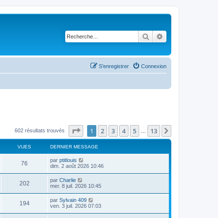
Rechercher
Recherche avancé
S’enregistrer
Connexion
Page
1
sur
13
1
2
3
4
5
13
Suivante
602 résultats trouvés
…
VUES
DERNIER MESSAGE
D
par
ptitlouis
V
76
e
dim. 2 août 2026 10:46
r
u
n
D
par
Charlie
V
202
i
e
mer. 8 juil. 2026 10:45
e
e
r
r
u
n
D
par
Sylvain 409
s
m
V
194
i
e
ven. 3 juil. 2026 07:03
e
e
e
r
s
r
u
n
s