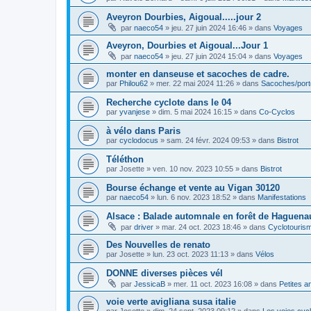
Aveyron Dourbies, Aigoual.....jour 2
par
naeco54
»
jeu. 27 juin 2024 16:46
» dans
Voyages
Aveyron, Dourbies et Aigoual...Jour 1
par
naeco54
»
jeu. 27 juin 2024 15:04
» dans
Voyages
monter en danseuse et sacoches de cadre.
par
Philou62
»
mer. 22 mai 2024 11:26
» dans
Sacoches/por
Recherche cyclote dans le 04
par
yvanjese
»
dim. 5 mai 2024 16:15
» dans
Co-Cyclos
à vélo dans Paris
par
cyclodocus
»
sam. 24 févr. 2024 09:53
» dans
Bistrot
Téléthon
par
Josette
»
ven. 10 nov. 2023 10:55
» dans
Bistrot
Bourse échange et vente au Vigan 30120
par
naeco54
»
lun. 6 nov. 2023 18:52
» dans
Manifestations
Alsace : Balade automnale en forêt de Haguenau
par
driver
»
mar. 24 oct. 2023 18:46
» dans
Cyclotouris
Des Nouvelles de renato
par
Josette
»
lun. 23 oct. 2023 11:13
» dans
Vélos
DONNE diverses pièces vél
par
JessicaB
»
mer. 11 oct. 2023 16:08
» dans
Petites 
voie verte avigliana susa italie
par
Josette
»
dim. 24 sept. 2023 09:12
» dans
Les voies cyc