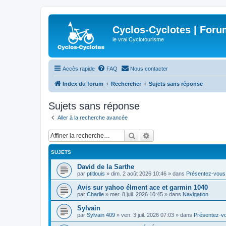
Cyclos-Cyclotes | Foru
le vrai Cyclotourisme
Accès rapide
FAQ
Nous contacter
Index du forum
Rechercher
Sujets sans réponse
Sujets sans réponse
Aller à la recherche avancée
Rechercher
Recherche avancée
SUJETS
David de la Sarthe
par
ptitlouis
»
dim. 2 août 2026 10:46
» dans
Présentez-vous
Avis sur yahoo élment ace et garmin 1040
par
Charlie
»
mer. 8 juil. 2026 10:45
» dans
Navigation
Sylvain
par
Sylvain 409
»
ven. 3 juil. 2026 07:03
» dans
Présentez-v