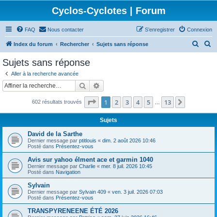
Cyclos-Cyclotes | Forum
FAQ
Nous contacter
S’enregistrer
Connexion
R
R
Index du forum
Rechercher
Sujets sans réponse
e
e
Sujets sans réponse
c
c
Aller à la recherche avancée
h
h
Rechercher
Recherche avancée
e
e
Page
1
sur
13
1
2
3
4
5
13
Suivante
602 résultats trouvés
r
r
…
c
c
Sujets
h
h
David de la Sarthe
e
e
Dernier message par
ptitlouis
«
dim. 2 août 2026 10:46
Posté dans
Présentez-vous
r
r
Avis sur yahoo élment ace et garmin 1040
Dernier message par
Charlie
«
mer. 8 juil. 2026 10:45
Posté dans
Navigation
Sylvain
Dernier message par
Sylvain 409
«
ven. 3 juil. 2026 07:03
Posté dans
Présentez-vous
TRANSPYRENEENE ÉTÉ 2026