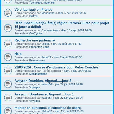
Posté dans
Technique, matériels
Vélo fabriqué en France
Dernier message par
Manouche
«
sam. 5 oct. 2024 08:26
Posté dans
Bistrot
Rech. Coéquipier(s)/ière(s) région Perros-Guirec pour projet
15 jours à définir
Dernier message par
Cyclosapiens
«
dim. 15 sept. 2024 14:00
Posté dans
Co-Cyclos
Recherche une partenaire
Dernier message par
Lolo66
«
lun. 26 août 2024 17:42
Posté dans
Présentez-vous
Help
Dernier message par
Pepe09
«
ven. 2 août 2024 00:36
Posté dans
Pneus/roues
22/09/2024 : Course d'endurance pour Vélos Couchés
Dernier message par
Ravélo Bernard
«
sam. 6 juil. 2024 06:51
Posté dans
Manifestations
Aveyron Dourbies, Aigoual.....jour 2
Dernier message par
naeco54
«
jeu. 27 juin 2024 16:46
Posté dans
Voyages
Aveyron, Dourbies et Aigoual...Jour 1
Dernier message par
naeco54
«
jeu. 27 juin 2024 15:04
Posté dans
Voyages
monter en danseuse et sacoches de cadre.
Dernier message par
Philou62
«
mer. 22 mai 2024 11:26