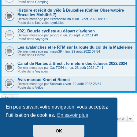
Posté dans
Camping
Histoire et récit du vélo à Bruxelles (Cahier Observatoire
Bruxelles Mobilité 7)
Dernier message par
Pedrodelaluna
«
lun. 3 oct. 2022 09:09
Posté dans
Les voies cyclables
2021 Boucle cycliste au départ d'avignon
Dernier message par
pir251
«
lun. 26 sept. 2022 11:49
Posté dans
Voyages
Les avalanches et le RTM sur la route du col de la Madeleine
Dernier message par
masu39
«
lun. 29 août 2022 07:54
Posté dans
Bistrot
Canal de Nantes à Brest : fermeture des écluses 2022/2024
Dernier message par
XavTC64
«
mar. 23 août 2022 17:41
Posté dans
Voyages
Avis marque Kron et Romet
Dernier message par
Sonivan
«
ven. 12 août 2022 23:54
Posté dans
Vélos
Page
1
sur
13
1
2
3
4
5
13
Suivante
En poursuivant votre navigation, vous acceptez
602 résultats trouvés
…
l’utilisation de cookies.
En savoir plus
Aller à
OK
Développé par
phpBB
® Forum Software © phpBB Limited
Traduit par
phpBB-fr.com