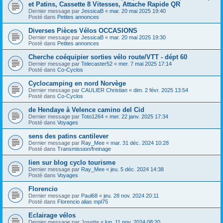
et Patins, Cassette 8 Vitesses, Attache Rapide QR
Dernier message par
JessicaB
«
mar. 20 mai 2025 19:40
Posté dans
Petites annonces
Diverses Pièces Vélos OCCASIONS
Dernier message par
JessicaB
«
mar. 20 mai 2025 19:30
Posté dans
Petites annonces
Cherche coéquipier sorties vélo route/VTT - dépt 60
Dernier message par
Telecaster52
«
mer. 7 mai 2025 17:14
Posté dans
Co-Cyclos
Cyclocamping en nord Norvège
Dernier message par
CAULIER Christian
«
dim. 2 févr. 2025 13:54
Posté dans
Co-Cyclos
de Hendaye à Velence camino del Cid
Dernier message par
Toto1264
«
mer. 22 janv. 2025 17:34
Posté dans
Voyages
sens des patins cantilever
Dernier message par
Ray_Mee
«
mar. 31 déc. 2024 10:28
Posté dans
Transmission/freinage
lien sur blog cyclo tourisme
Dernier message par
Ray_Mee
«
jeu. 5 déc. 2024 14:38
Posté dans
Voyages
Florencio
Dernier message par
Paul68
«
jeu. 28 nov. 2024 20:11
Posté dans
Florencio alias mpl75
Eclairage vélos
Dernier message par
Josette
«
lun. 11 nov. 2024 08:20