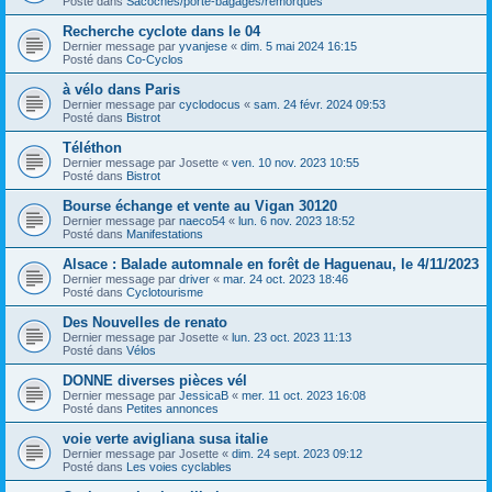
Posté dans
Sacoches/porte-bagages/remorques
Recherche cyclote dans le 04
Dernier message par
yvanjese
«
dim. 5 mai 2024 16:15
Posté dans
Co-Cyclos
à vélo dans Paris
Dernier message par
cyclodocus
«
sam. 24 févr. 2024 09:53
Posté dans
Bistrot
Téléthon
Dernier message par
Josette
«
ven. 10 nov. 2023 10:55
Posté dans
Bistrot
Bourse échange et vente au Vigan 30120
Dernier message par
naeco54
«
lun. 6 nov. 2023 18:52
Posté dans
Manifestations
Alsace : Balade automnale en forêt de Haguenau, le 4/11/2023
Dernier message par
driver
«
mar. 24 oct. 2023 18:46
Posté dans
Cyclotourisme
Des Nouvelles de renato
Dernier message par
Josette
«
lun. 23 oct. 2023 11:13
Posté dans
Vélos
DONNE diverses pièces vél
Dernier message par
JessicaB
«
mer. 11 oct. 2023 16:08
Posté dans
Petites annonces
voie verte avigliana susa italie
Dernier message par
Josette
«
dim. 24 sept. 2023 09:12
Posté dans
Les voies cyclables