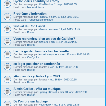
Cyclo: -paris chantilly le crotoy
Dernier message par
fifihu20
«
lun. 11 sept. 2023 09:35
Posté dans
Manifestations
Problème d'indexation
Dernier message par
Philou62
«
sam. 19 août 2023 10:07
Posté dans
Transmission/freinage
festival du Roc Castel
Dernier message par
Manouche
«
mer. 19 juil. 2023 17:49
Posté dans
Bistrot
Vous reprendrez bien un peu de Galibier?
Dernier message par
masu39
«
dim. 11 juin 2023 21:35
Posté dans
Bistrot
Lac de garde . famille cherche famille
Dernier message par
les velociraptors
«
sam. 11 mars 2023 08:15
Posté dans
Co-Cyclos
se loger pas cher en randonnée
Dernier message par
Josette
«
ven. 17 févr. 2023 15:58
Posté dans
Bistrot
attaques de cyclistes Lyon 2023
Dernier message par
Josette
«
jeu. 16 févr. 2023 20:18
Posté dans
Bistrot
Alexis Carlier - vélo ou musique
Dernier message par
EgaregEtKristell
«
mar. 31 janv. 2023 12:11
Posté dans
Bistrot
De l'ombre sur la plage !!!
Dernier message par
Nous deux
«
jeu. 5 janv. 2023 18:48