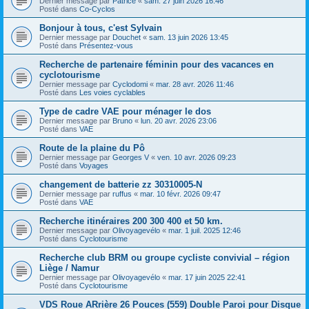
Dernier message par
Patrice
«
sam. 27 juin 2026 16:46
Posté dans
Co-Cyclos
Bonjour à tous, c'est Sylvain
Dernier message par
Douchet
«
sam. 13 juin 2026 13:45
Posté dans
Présentez-vous
Recherche de partenaire féminin pour des vacances en
cyclotourisme
Dernier message par
Cyclodomi
«
mar. 28 avr. 2026 11:46
Posté dans
Les voies cyclables
Type de cadre VAE pour ménager le dos
Dernier message par
Bruno
«
lun. 20 avr. 2026 23:06
Posté dans
VAE
Route de la plaine du Pô
Dernier message par
Georges V
«
ven. 10 avr. 2026 09:23
Posté dans
Voyages
changement de batterie zz 30310005-N
Dernier message par
ruffus
«
mar. 10 févr. 2026 09:47
Posté dans
VAE
Recherche itinéraires 200 300 400 et 50 km.
Dernier message par
Olivoyagevélo
«
mar. 1 juil. 2025 12:46
Posté dans
Cyclotourisme
Recherche club BRM ou groupe cycliste convivial – région
Liège / Namur
Dernier message par
Olivoyagevélo
«
mar. 17 juin 2025 22:41
Posté dans
Cyclotourisme
VDS Roue ARrière 26 Pouces (559) Double Paroi pour Disque