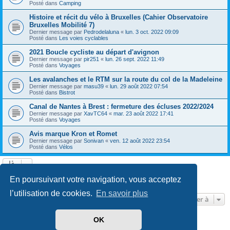
Posté dans
Camping
Histoire et récit du vélo à Bruxelles (Cahier Observatoire
Bruxelles Mobilité 7)
Dernier message par
Pedrodelaluna
«
lun. 3 oct. 2022 09:09
Posté dans
Les voies cyclables
2021 Boucle cycliste au départ d'avignon
Dernier message par
pir251
«
lun. 26 sept. 2022 11:49
Posté dans
Voyages
Les avalanches et le RTM sur la route du col de la Madeleine
Dernier message par
masu39
«
lun. 29 août 2022 07:54
Posté dans
Bistrot
Canal de Nantes à Brest : fermeture des écluses 2022/2024
Dernier message par
XavTC64
«
mar. 23 août 2022 17:41
Posté dans
Voyages
Avis marque Kron et Romet
Dernier message par
Sonivan
«
ven. 12 août 2022 23:54
Posté dans
Vélos
Page
1
sur
13
1
2
3
4
5
13
Suivante
En poursuivant votre navigation, vous acceptez
602 résultats trouvés
…
l’utilisation de cookies.
En savoir plus
Aller à
OK
Développé par
phpBB
® Forum Software © phpBB Limited
Traduit par
phpBB-fr.com