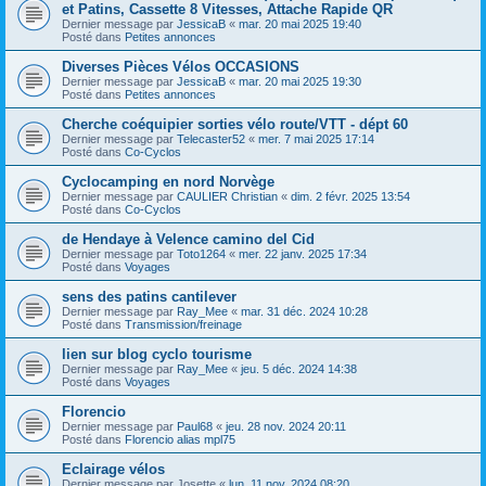
et Patins, Cassette 8 Vitesses, Attache Rapide QR
Dernier message par
JessicaB
«
mar. 20 mai 2025 19:40
Posté dans
Petites annonces
Diverses Pièces Vélos OCCASIONS
Dernier message par
JessicaB
«
mar. 20 mai 2025 19:30
Posté dans
Petites annonces
Cherche coéquipier sorties vélo route/VTT - dépt 60
Dernier message par
Telecaster52
«
mer. 7 mai 2025 17:14
Posté dans
Co-Cyclos
Cyclocamping en nord Norvège
Dernier message par
CAULIER Christian
«
dim. 2 févr. 2025 13:54
Posté dans
Co-Cyclos
de Hendaye à Velence camino del Cid
Dernier message par
Toto1264
«
mer. 22 janv. 2025 17:34
Posté dans
Voyages
sens des patins cantilever
Dernier message par
Ray_Mee
«
mar. 31 déc. 2024 10:28
Posté dans
Transmission/freinage
lien sur blog cyclo tourisme
Dernier message par
Ray_Mee
«
jeu. 5 déc. 2024 14:38
Posté dans
Voyages
Florencio
Dernier message par
Paul68
«
jeu. 28 nov. 2024 20:11
Posté dans
Florencio alias mpl75
Eclairage vélos
Dernier message par
Josette
«
lun. 11 nov. 2024 08:20