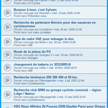
Dernier message par
Patrice
«
sam. 27 juin 2026 16:46
Posté dans
Co-Cyclos
Bonjour à tous, c'est Sylvain
Dernier message par
Douchet
«
sam. 13 juin 2026 13:45
Posté dans
Présentez-vous
Recherche de partenaire féminin pour des vacances en
cyclotourisme
Dernier message par
Cyclodomi
«
mar. 28 avr. 2026 11:46
Posté dans
Les voies cyclables
Type de cadre VAE pour ménager le dos
Dernier message par
Bruno
«
lun. 20 avr. 2026 23:06
Posté dans
VAE
Route de la plaine du Pô
Dernier message par
Georges V
«
ven. 10 avr. 2026 09:23
Posté dans
Voyages
changement de batterie zz 30310005-N
Dernier message par
ruffus
«
mar. 10 févr. 2026 09:47
Posté dans
VAE
Recherche itinéraires 200 300 400 et 50 km.
Dernier message par
Olivoyagevélo
«
mar. 1 juil. 2025 12:46
Posté dans
Cyclotourisme
Recherche club BRM ou groupe cycliste convivial – région
Liège / Namur
Dernier message par
Olivoyagevélo
«
mar. 17 juin 2025 22:41
Posté dans
Cyclotourisme
VDS Roue ARrière 26 Pouces (559) Double Paroi pour Disque