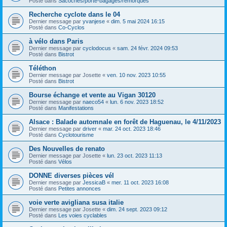
Posté dans
Sacoches/porte-bagages/remorques
Recherche cyclote dans le 04
Dernier message par
yvanjese
«
dim. 5 mai 2024 16:15
Posté dans
Co-Cyclos
à vélo dans Paris
Dernier message par
cyclodocus
«
sam. 24 févr. 2024 09:53
Posté dans
Bistrot
Téléthon
Dernier message par
Josette
«
ven. 10 nov. 2023 10:55
Posté dans
Bistrot
Bourse échange et vente au Vigan 30120
Dernier message par
naeco54
«
lun. 6 nov. 2023 18:52
Posté dans
Manifestations
Alsace : Balade automnale en forêt de Haguenau, le 4/11/2023
Dernier message par
driver
«
mar. 24 oct. 2023 18:46
Posté dans
Cyclotourisme
Des Nouvelles de renato
Dernier message par
Josette
«
lun. 23 oct. 2023 11:13
Posté dans
Vélos
DONNE diverses pièces vél
Dernier message par
JessicaB
«
mer. 11 oct. 2023 16:08
Posté dans
Petites annonces
voie verte avigliana susa italie
Dernier message par
Josette
«
dim. 24 sept. 2023 09:12
Posté dans
Les voies cyclables