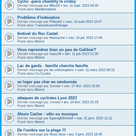
Cyclo: -paris chantilly le crotoy
Dernier message par
fifihu20
«
lun. 11 sept. 2023 09:35
Posté dans
Manifestations
Problème d'indexation
Dernier message par
Philou62
«
sam. 19 août 2023 10:07
Posté dans
Transmission/freinage
festival du Roc Castel
Dernier message par
Manouche
«
mer. 19 juil. 2023 17:49
Posté dans
Bistrot
Vous reprendrez bien un peu de Galibier?
Dernier message par
masu39
«
dim. 11 juin 2023 21:35
Posté dans
Bistrot
Lac de garde . famille cherche famille
Dernier message par
les velociraptors
«
sam. 11 mars 2023 08:15
Posté dans
Co-Cyclos
se loger pas cher en randonnée
Dernier message par
Josette
«
ven. 17 févr. 2023 15:58
Posté dans
Bistrot
attaques de cyclistes Lyon 2023
Dernier message par
Josette
«
jeu. 16 févr. 2023 20:18
Posté dans
Bistrot
Alexis Carlier - vélo ou musique
Dernier message par
EgaregEtKristell
«
mar. 31 janv. 2023 12:11
Posté dans
Bistrot
De l'ombre sur la plage !!!
Dernier message par
Nous deux
«
jeu. 5 janv. 2023 18:48