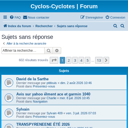
Cyclos-Cyclotes | Forum
FAQ
Nous contacter
S’enregistrer
Connexion
R
R
Index du forum
Rechercher
Sujets sans réponse
e
e
Sujets sans réponse
c
c
Aller à la recherche avancée
h
h
Rechercher
Recherche avancée
e
e
Page
1
sur
13
1
2
3
4
5
13
Suivante
602 résultats trouvés
r
r
…
c
c
Sujets
h
h
David de la Sarthe
e
e
Dernier message par
ptitlouis
«
dim. 2 août 2026 10:46
Posté dans
Présentez-vous
r
r
Avis sur yahoo élment ace et garmin 1040
Dernier message par
Charlie
«
mer. 8 juil. 2026 10:45
Posté dans
Navigation
Sylvain
Dernier message par
Sylvain 409
«
ven. 3 juil. 2026 07:03
Posté dans
Présentez-vous
TRANSPYRENEENE ÉTÉ 2026