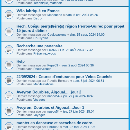
Posté dans
Technique, matériels
Vélo fabriqué en France
Dernier message par
Manouche
«
sam. 5 oct. 2024 08:26
Posté dans
Bistrot
Rech. Coéquipier(s)/ière(s) région Perros-Guirec pour projet
15 jours à définir
Dernier message par
Cyclosapiens
«
dim. 15 sept. 2024 14:00
Posté dans
Co-Cyclos
Recherche une partenaire
Dernier message par
Lolo66
«
lun. 26 août 2024 17:42
Posté dans
Présentez-vous
Help
Dernier message par
Pepe09
«
ven. 2 août 2024 00:36
Posté dans
Pneus/roues
22/09/2024 : Course d'endurance pour Vélos Couchés
Dernier message par
Ravélo Bernard
«
sam. 6 juil. 2024 06:51
Posté dans
Manifestations
Aveyron Dourbies, Aigoual.....jour 2
Dernier message par
naeco54
«
jeu. 27 juin 2024 16:46
Posté dans
Voyages
Aveyron, Dourbies et Aigoual...Jour 1
Dernier message par
naeco54
«
jeu. 27 juin 2024 15:04
Posté dans
Voyages
monter en danseuse et sacoches de cadre.
Dernier message par
Philou62
«
mer. 22 mai 2024 11:26