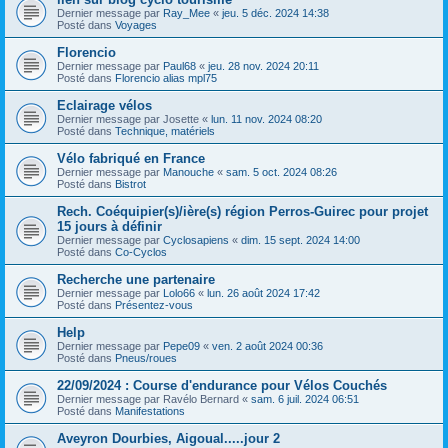
Dernier message par
Ray_Mee
«
jeu. 5 déc. 2024 14:38
Posté dans
Voyages
Florencio
Dernier message par
Paul68
«
jeu. 28 nov. 2024 20:11
Posté dans
Florencio alias mpl75
Eclairage vélos
Dernier message par
Josette
«
lun. 11 nov. 2024 08:20
Posté dans
Technique, matériels
Vélo fabriqué en France
Dernier message par
Manouche
«
sam. 5 oct. 2024 08:26
Posté dans
Bistrot
Rech. Coéquipier(s)/ière(s) région Perros-Guirec pour projet
15 jours à définir
Dernier message par
Cyclosapiens
«
dim. 15 sept. 2024 14:00
Posté dans
Co-Cyclos
Recherche une partenaire
Dernier message par
Lolo66
«
lun. 26 août 2024 17:42
Posté dans
Présentez-vous
Help
Dernier message par
Pepe09
«
ven. 2 août 2024 00:36
Posté dans
Pneus/roues
22/09/2024 : Course d'endurance pour Vélos Couchés
Dernier message par
Ravélo Bernard
«
sam. 6 juil. 2024 06:51
Posté dans
Manifestations
Aveyron Dourbies, Aigoual.....jour 2