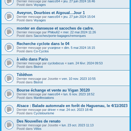
Dernier message par
naeco54
«
jeu. 27 juin 2024 16:46
Posté dans
Voyages
Aveyron, Dourbies et Aigoual...Jour 1
Dernier message par
naeco54
«
jeu. 27 juin 2024 15:04
Posté dans
Voyages
monter en danseuse et sacoches de cadre.
Dernier message par
Philou62
«
mer. 22 mai 2024 11:26
Posté dans
Sacoches/porte-bagages/remorques
Recherche cyclote dans le 04
Dernier message par
yvanjese
«
dim. 5 mai 2024 16:15
Posté dans
Co-Cyclos
à vélo dans Paris
Dernier message par
cyclodocus
«
sam. 24 févr. 2024 09:53
Posté dans
Bistrot
Téléthon
Dernier message par
Josette
«
ven. 10 nov. 2023 10:55
Posté dans
Bistrot
Bourse échange et vente au Vigan 30120
Dernier message par
naeco54
«
lun. 6 nov. 2023 18:52
Posté dans
Manifestations
Alsace : Balade automnale en forêt de Haguenau, le 4/11/2023
Dernier message par
driver
«
mar. 24 oct. 2023 18:46
Posté dans
Cyclotourisme
Des Nouvelles de renato
Dernier message par
Josette
«
lun. 23 oct. 2023 11:13
Posté dans
Vélos