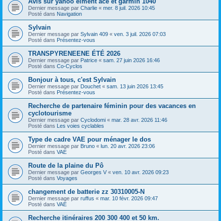
Avis sur yahoo élment ace et garmin 1040
Dernier message par
Charlie
«
mer. 8 juil. 2026 10:45
Posté dans
Navigation
Sylvain
Dernier message par
Sylvain 409
«
ven. 3 juil. 2026 07:03
Posté dans
Présentez-vous
TRANSPYRENEENE ÉTÉ 2026
Dernier message par
Patrice
«
sam. 27 juin 2026 16:46
Posté dans
Co-Cyclos
Bonjour à tous, c'est Sylvain
Dernier message par
Douchet
«
sam. 13 juin 2026 13:45
Posté dans
Présentez-vous
Recherche de partenaire féminin pour des vacances en
cyclotourisme
Dernier message par
Cyclodomi
«
mar. 28 avr. 2026 11:46
Posté dans
Les voies cyclables
Type de cadre VAE pour ménager le dos
Dernier message par
Bruno
«
lun. 20 avr. 2026 23:06
Posté dans
VAE
Route de la plaine du Pô
Dernier message par
Georges V
«
ven. 10 avr. 2026 09:23
Posté dans
Voyages
changement de batterie zz 30310005-N
Dernier message par
ruffus
«
mar. 10 févr. 2026 09:47
Posté dans
VAE
Recherche itinéraires 200 300 400 et 50 km.