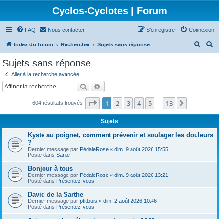
Cyclos-Cyclotes | Forum
FAQ
Nous contacter
S’enregistrer
Connexion
R
R
Index du forum
Rechercher
Sujets sans réponse
e
e
Sujets sans réponse
c
c
Aller à la recherche avancée
h
h
Rechercher
Recherche avancée
e
e
Page
1
sur
13
1
2
3
4
5
13
Suivante
604 résultats trouvés
r
r
…
c
c
Sujets
h
h
Kyste au poignet, comment prévenir et soulager les douleurs
e
e
?
Dernier message par
PédaleRose
«
dim. 9 août 2026 15:55
r
r
Posté dans
Santé
Bonjour à tous
Dernier message par
PédaleRose
«
dim. 9 août 2026 13:21
Posté dans
Présentez-vous
David de la Sarthe
Dernier message par
ptitlouis
«
dim. 2 août 2026 10:46
Posté dans
Présentez-vous