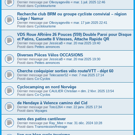
Dernier message par
Olivoyagevélo
«
mar. 1 juil. 2025 12:46
Posté dans
Cyclotourisme
Recherche club BRM ou groupe cycliste convivial – région
Liège / Namur
Dernier message par
Olivoyagevélo
«
mar. 17 juin 2025 22:41
Posté dans
Cyclotourisme
VDS Roue ARrière 26 Pouces (559) Double Paroi pour Disque
et Patins, Cassette 8 Vitesses, Attache Rapide QR
Dernier message par
JessicaB
«
mar. 20 mai 2025 19:40
Posté dans
Petites annonces
Diverses Pièces Vélos OCCASIONS
Dernier message par
JessicaB
«
mar. 20 mai 2025 19:30
Posté dans
Petites annonces
Cherche coéquipier sorties vélo route/VTT - dépt 60
Dernier message par
Telecaster52
«
mer. 7 mai 2025 17:14
Posté dans
Co-Cyclos
Cyclocamping en nord Norvège
Dernier message par
CAULIER Christian
«
dim. 2 févr. 2025 13:54
Posté dans
Co-Cyclos
de Hendaye à Velence camino del Cid
Dernier message par
Toto1264
«
mer. 22 janv. 2025 17:34
Posté dans
Voyages
sens des patins cantilever
Dernier message par
Ray_Mee
«
mar. 31 déc. 2024 10:28
Posté dans
Transmission/freinage
lien sur blog cyclo tourisme