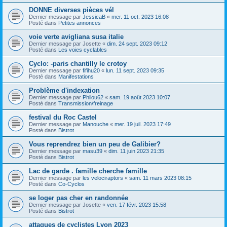
DONNE diverses pièces vél
Dernier message par
JessicaB
«
mer. 11 oct. 2023 16:08
Posté dans
Petites annonces
voie verte avigliana susa italie
Dernier message par
Josette
«
dim. 24 sept. 2023 09:12
Posté dans
Les voies cyclables
Cyclo: -paris chantilly le crotoy
Dernier message par
fifihu20
«
lun. 11 sept. 2023 09:35
Posté dans
Manifestations
Problème d'indexation
Dernier message par
Philou62
«
sam. 19 août 2023 10:07
Posté dans
Transmission/freinage
festival du Roc Castel
Dernier message par
Manouche
«
mer. 19 juil. 2023 17:49
Posté dans
Bistrot
Vous reprendrez bien un peu de Galibier?
Dernier message par
masu39
«
dim. 11 juin 2023 21:35
Posté dans
Bistrot
Lac de garde . famille cherche famille
Dernier message par
les velociraptors
«
sam. 11 mars 2023 08:15
Posté dans
Co-Cyclos
se loger pas cher en randonnée
Dernier message par
Josette
«
ven. 17 févr. 2023 15:58
Posté dans
Bistrot
attaques de cyclistes Lyon 2023