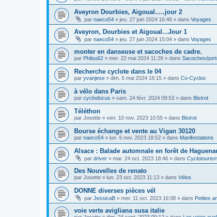
Aveyron Dourbies, Aigoual.....jour 2
par
naeco54
»
jeu. 27 juin 2024 16:46
» dans
Voyages
Aveyron, Dourbies et Aigoual...Jour 1
par
naeco54
»
jeu. 27 juin 2024 15:04
» dans
Voyages
monter en danseuse et sacoches de cadre.
par
Philou62
»
mer. 22 mai 2024 11:26
» dans
Sacoches/por
Recherche cyclote dans le 04
par
yvanjese
»
dim. 5 mai 2024 16:15
» dans
Co-Cyclos
à vélo dans Paris
par
cyclodocus
»
sam. 24 févr. 2024 09:53
» dans
Bistrot
Téléthon
par
Josette
»
ven. 10 nov. 2023 10:55
» dans
Bistrot
Bourse échange et vente au Vigan 30120
par
naeco54
»
lun. 6 nov. 2023 18:52
» dans
Manifestations
Alsace : Balade automnale en forêt de Haguenau
par
driver
»
mar. 24 oct. 2023 18:46
» dans
Cyclotouris
Des Nouvelles de renato
par
Josette
»
lun. 23 oct. 2023 11:13
» dans
Vélos
DONNE diverses pièces vél
par
JessicaB
»
mer. 11 oct. 2023 16:08
» dans
Petites 
voie verte avigliana susa italie
par
Josette
»
dim. 24 sept. 2023 09:12
» dans
Les voies cyc