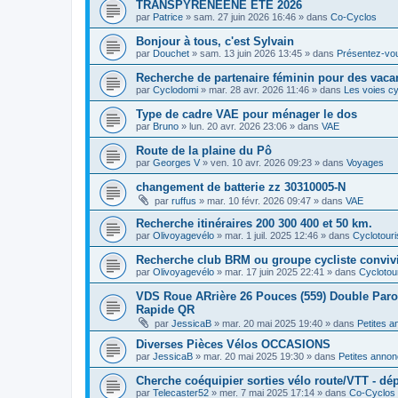
TRANSPYRENEENE ÉTÉ 2026
par
Patrice
»
sam. 27 juin 2026 16:46
» dans
Co-Cyclos
Bonjour à tous, c'est Sylvain
par
Douchet
»
sam. 13 juin 2026 13:45
» dans
Présentez-vo
Recherche de partenaire féminin pour des vaca
par
Cyclodomi
»
mar. 28 avr. 2026 11:46
» dans
Les voies cy
Type de cadre VAE pour ménager le dos
par
Bruno
»
lun. 20 avr. 2026 23:06
» dans
VAE
Route de la plaine du Pô
par
Georges V
»
ven. 10 avr. 2026 09:23
» dans
Voyages
changement de batterie zz 30310005-N
par
ruffus
»
mar. 10 févr. 2026 09:47
» dans
VAE
Recherche itinéraires 200 300 400 et 50 km.
par
Olivoyagevélo
»
mar. 1 juil. 2025 12:46
» dans
Cyclotour
Recherche club BRM ou groupe cycliste convivi
par
Olivoyagevélo
»
mar. 17 juin 2025 22:41
» dans
Cyclotou
VDS Roue ARrière 26 Pouces (559) Double Paroi 
Rapide QR
par
JessicaB
»
mar. 20 mai 2025 19:40
» dans
Petites 
Diverses Pièces Vélos OCCASIONS
par
JessicaB
»
mar. 20 mai 2025 19:30
» dans
Petites anno
Cherche coéquipier sorties vélo route/VTT - dép
par
Telecaster52
»
mer. 7 mai 2025 17:14
» dans
Co-Cyclos