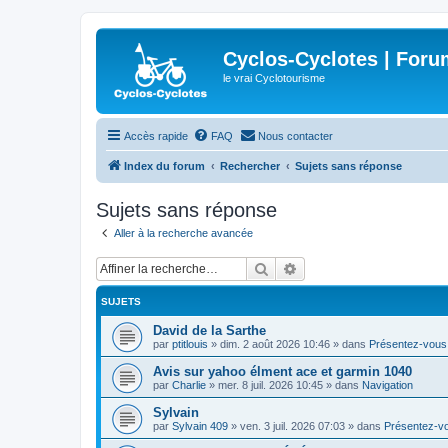
Cyclos-Cyclotes | Foru
le vrai Cyclotourisme
Accès rapide
FAQ
Nous contacter
Index du forum
Rechercher
Sujets sans réponse
Sujets sans réponse
Aller à la recherche avancée
Rechercher
Recherche avancée
SUJETS
David de la Sarthe
par
ptitlouis
»
dim. 2 août 2026 10:46
» dans
Présentez-vous
Avis sur yahoo élment ace et garmin 1040
par
Charlie
»
mer. 8 juil. 2026 10:45
» dans
Navigation
Sylvain
par
Sylvain 409
»
ven. 3 juil. 2026 07:03
» dans
Présentez-v