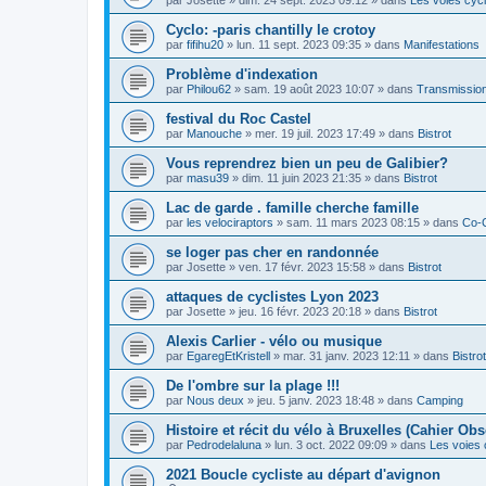
Cyclo: -paris chantilly le crotoy
par
fifihu20
»
lun. 11 sept. 2023 09:35
» dans
Manifestations
Problème d'indexation
par
Philou62
»
sam. 19 août 2023 10:07
» dans
Transmission
festival du Roc Castel
par
Manouche
»
mer. 19 juil. 2023 17:49
» dans
Bistrot
Vous reprendrez bien un peu de Galibier?
par
masu39
»
dim. 11 juin 2023 21:35
» dans
Bistrot
Lac de garde . famille cherche famille
par
les velociraptors
»
sam. 11 mars 2023 08:15
» dans
Co-
se loger pas cher en randonnée
par
Josette
»
ven. 17 févr. 2023 15:58
» dans
Bistrot
attaques de cyclistes Lyon 2023
par
Josette
»
jeu. 16 févr. 2023 20:18
» dans
Bistrot
Alexis Carlier - vélo ou musique
par
EgaregEtKristell
»
mar. 31 janv. 2023 12:11
» dans
Bistrot
De l'ombre sur la plage !!!
par
Nous deux
»
jeu. 5 janv. 2023 18:48
» dans
Camping
Histoire et récit du vélo à Bruxelles (Cahier Obs
par
Pedrodelaluna
»
lun. 3 oct. 2022 09:09
» dans
Les voies 
2021 Boucle cycliste au départ d'avignon