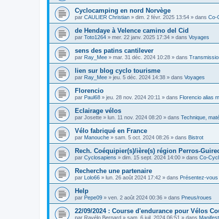
Cyclocamping en nord Norvège
par
CAULIER Christian
»
dim. 2 févr. 2025 13:54
» dans
Co-
de Hendaye à Velence camino del Cid
par
Toto1264
»
mer. 22 janv. 2025 17:34
» dans
Voyages
sens des patins cantilever
par
Ray_Mee
»
mar. 31 déc. 2024 10:28
» dans
Transmissio
lien sur blog cyclo tourisme
par
Ray_Mee
»
jeu. 5 déc. 2024 14:38
» dans
Voyages
Florencio
par
Paul68
»
jeu. 28 nov. 2024 20:11
» dans
Florencio alias 
Eclairage vélos
par
Josette
»
lun. 11 nov. 2024 08:20
» dans
Technique, maté
Vélo fabriqué en France
par
Manouche
»
sam. 5 oct. 2024 08:26
» dans
Bistrot
Rech. Coéquipier(s)/ière(s) région Perros-Guirec
par
Cyclosapiens
»
dim. 15 sept. 2024 14:00
» dans
Co-Cyc
Recherche une partenaire
par
Lolo66
»
lun. 26 août 2024 17:42
» dans
Présentez-vous
Help
par
Pepe09
»
ven. 2 août 2024 00:36
» dans
Pneus/roues
22/09/2024 : Course d'endurance pour Vélos C
par
Ravélo Bernard
»
sam. 6 juil. 2024 06:51
» dans
Manifest