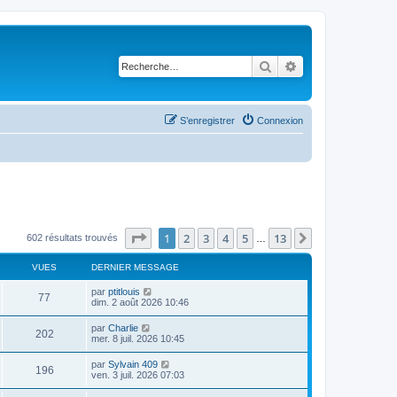
Rechercher
Recherche avancé
S’enregistrer
Connexion
Page
1
sur
13
1
2
3
4
5
13
Suivante
602 résultats trouvés
…
VUES
DERNIER MESSAGE
D
par
ptitlouis
V
77
e
dim. 2 août 2026 10:46
r
u
n
D
par
Charlie
V
202
i
e
mer. 8 juil. 2026 10:45
e
e
r
r
u
n
D
par
Sylvain 409
s
m
V
196
i
e
ven. 3 juil. 2026 07:03
e
e
e
r
s
r
u
n
s