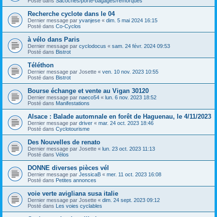
Posté dans
Sacoches/porte-bagages/remorques
Recherche cyclote dans le 04
Dernier message par
yvanjese
«
dim. 5 mai 2024 16:15
Posté dans
Co-Cyclos
à vélo dans Paris
Dernier message par
cyclodocus
«
sam. 24 févr. 2024 09:53
Posté dans
Bistrot
Téléthon
Dernier message par
Josette
«
ven. 10 nov. 2023 10:55
Posté dans
Bistrot
Bourse échange et vente au Vigan 30120
Dernier message par
naeco54
«
lun. 6 nov. 2023 18:52
Posté dans
Manifestations
Alsace : Balade automnale en forêt de Haguenau, le 4/11/2023
Dernier message par
driver
«
mar. 24 oct. 2023 18:46
Posté dans
Cyclotourisme
Des Nouvelles de renato
Dernier message par
Josette
«
lun. 23 oct. 2023 11:13
Posté dans
Vélos
DONNE diverses pièces vél
Dernier message par
JessicaB
«
mer. 11 oct. 2023 16:08
Posté dans
Petites annonces
voie verte avigliana susa italie
Dernier message par
Josette
«
dim. 24 sept. 2023 09:12
Posté dans
Les voies cyclables