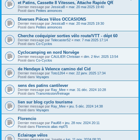
et Patins, Cassette 8 Vitesses, Attache Rapide QR
Dernier message par
JessicaB
«
mar. 20 mai 2025 19:40
Posté dans
Petites annonces
Diverses Pièces Vélos OCCASIONS
Dernier message par
JessicaB
«
mar. 20 mai 2025 19:30
Posté dans
Petites annonces
Cherche coéquipier sorties vélo route/VTT - dépt 60
Dernier message par
Telecaster52
«
mer. 7 mai 2025 17:14
Posté dans
Co-Cyclos
Cyclocamping en nord Norvège
Dernier message par
CAULIER Christian
«
dim. 2 févr. 2025 13:54
Posté dans
Co-Cyclos
de Hendaye à Velence camino del Cid
Dernier message par
Toto1264
«
mer. 22 janv. 2025 17:34
Posté dans
Voyages
sens des patins cantilever
Dernier message par
Ray_Mee
«
mar. 31 déc. 2024 10:28
Posté dans
Transmission/freinage
lien sur blog cyclo tourisme
Dernier message par
Ray_Mee
«
jeu. 5 déc. 2024 14:38
Posté dans
Voyages
Florencio
Dernier message par
Paul68
«
jeu. 28 nov. 2024 20:11
Posté dans
Florencio alias mpl75
Eclairage vélos
Dernier message par
Josette
«
lun. 11 nov. 2024 08:20