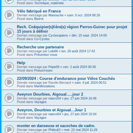
Posté dans
Technique, matériels
Vélo fabriqué en France
Dernier message par
Manouche
«
sam. 5 oct. 2024 08:26
Posté dans
Bistrot
Rech. Coéquipier(s)/ière(s) région Perros-Guirec pour projet
15 jours à définir
Dernier message par
Cyclosapiens
«
dim. 15 sept. 2024 14:00
Posté dans
Co-Cyclos
Recherche une partenaire
Dernier message par
Lolo66
«
lun. 26 août 2024 17:42
Posté dans
Présentez-vous
Help
Dernier message par
Pepe09
«
ven. 2 août 2024 00:36
Posté dans
Pneus/roues
22/09/2024 : Course d'endurance pour Vélos Couchés
Dernier message par
Ravélo Bernard
«
sam. 6 juil. 2024 06:51
Posté dans
Manifestations
Aveyron Dourbies, Aigoual.....jour 2
Dernier message par
naeco54
«
jeu. 27 juin 2024 16:46
Posté dans
Voyages
Aveyron, Dourbies et Aigoual...Jour 1
Dernier message par
naeco54
«
jeu. 27 juin 2024 15:04
Posté dans
Voyages
monter en danseuse et sacoches de cadre.
Dernier message par
Philou62
«
mer. 22 mai 2024 11:26