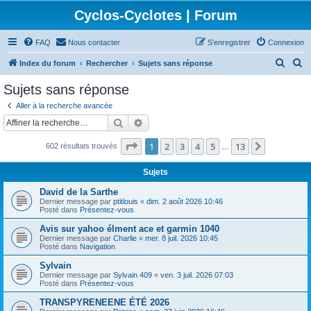
Cyclos-Cyclotes | Forum
FAQ
Nous contacter
S’enregistrer
Connexion
R
R
Index du forum
Rechercher
Sujets sans réponse
e
e
Sujets sans réponse
c
c
Aller à la recherche avancée
h
h
Rechercher
Recherche avancée
e
e
Page
1
sur
13
1
2
3
4
5
13
Suivante
602 résultats trouvés
r
r
…
c
c
Sujets
h
h
David de la Sarthe
e
e
Dernier message par
ptitlouis
«
dim. 2 août 2026 10:46
Posté dans
Présentez-vous
r
r
Avis sur yahoo élment ace et garmin 1040
Dernier message par
Charlie
«
mer. 8 juil. 2026 10:45
Posté dans
Navigation
Sylvain
Dernier message par
Sylvain 409
«
ven. 3 juil. 2026 07:03
Posté dans
Présentez-vous
TRANSPYRENEENE ÉTÉ 2026