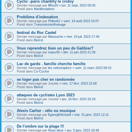
Cyclo: -paris chantilly le crotoy
Dernier message par
fifihu20
«
lun. 11 sept. 2023 09:35
Posté dans
Manifestations
Problème d'indexation
Dernier message par
Philou62
«
sam. 19 août 2023 10:07
Posté dans
Transmission/freinage
festival du Roc Castel
Dernier message par
Manouche
«
mer. 19 juil. 2023 17:49
Posté dans
Bistrot
Vous reprendrez bien un peu de Galibier?
Dernier message par
masu39
«
dim. 11 juin 2023 21:35
Posté dans
Bistrot
Lac de garde . famille cherche famille
Dernier message par
les velociraptors
«
sam. 11 mars 2023 08:15
Posté dans
Co-Cyclos
se loger pas cher en randonnée
Dernier message par
Josette
«
ven. 17 févr. 2023 15:58
Posté dans
Bistrot
attaques de cyclistes Lyon 2023
Dernier message par
Josette
«
jeu. 16 févr. 2023 20:18
Posté dans
Bistrot
Alexis Carlier - vélo ou musique
Dernier message par
EgaregEtKristell
«
mar. 31 janv. 2023 12:11
Posté dans
Bistrot
De l'ombre sur la plage !!!
Dernier message par
Nous deux
«
jeu. 5 janv. 2023 18:48