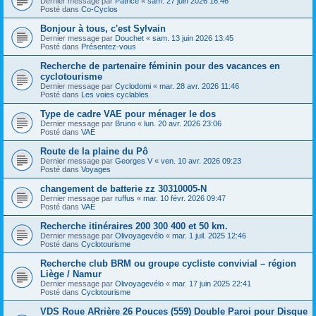
Dernier message par
Patrice
«
sam. 27 juin 2026 16:46
Posté dans
Co-Cyclos
Bonjour à tous, c'est Sylvain
Dernier message par
Douchet
«
sam. 13 juin 2026 13:45
Posté dans
Présentez-vous
Recherche de partenaire féminin pour des vacances en
cyclotourisme
Dernier message par
Cyclodomi
«
mar. 28 avr. 2026 11:46
Posté dans
Les voies cyclables
Type de cadre VAE pour ménager le dos
Dernier message par
Bruno
«
lun. 20 avr. 2026 23:06
Posté dans
VAE
Route de la plaine du Pô
Dernier message par
Georges V
«
ven. 10 avr. 2026 09:23
Posté dans
Voyages
changement de batterie zz 30310005-N
Dernier message par
ruffus
«
mar. 10 févr. 2026 09:47
Posté dans
VAE
Recherche itinéraires 200 300 400 et 50 km.
Dernier message par
Olivoyagevélo
«
mar. 1 juil. 2025 12:46
Posté dans
Cyclotourisme
Recherche club BRM ou groupe cycliste convivial – région
Liège / Namur
Dernier message par
Olivoyagevélo
«
mar. 17 juin 2025 22:41
Posté dans
Cyclotourisme
VDS Roue ARrière 26 Pouces (559) Double Paroi pour Disque