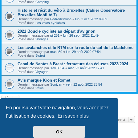
Posté dans
Camping
Histoire et récit du vélo à Bruxelles (Cahier Observatoire
Bruxelles Mobilité 7)
Dernier message par
Pedrodelaluna
«
lun. 3 oct. 2022 09:09
Posté dans
Les voies cyclables
2021 Boucle cycliste au départ d'avignon
Dernier message par
pir251
«
lun. 26 sept. 2022 11:49
Posté dans
Voyages
Les avalanches et le RTM sur la route du col de la Madeleine
Dernier message par
masu39
«
lun. 29 août 2022 07:54
Posté dans
Bistrot
Canal de Nantes à Brest : fermeture des écluses 2022/2024
Dernier message par
XavTC64
«
mar. 23 août 2022 17:41
Posté dans
Voyages
Avis marque Kron et Romet
Dernier message par
Sonivan
«
ven. 12 août 2022 23:54
Posté dans
Vélos
Page
1
sur
13
1
2
3
4
5
13
Suivante
En poursuivant votre navigation, vous acceptez
602 résultats trouvés
…
l’utilisation de cookies.
En savoir plus
Aller à
OK
Développé par
phpBB
® Forum Software © phpBB Limited
Traduit par
phpBB-fr.com