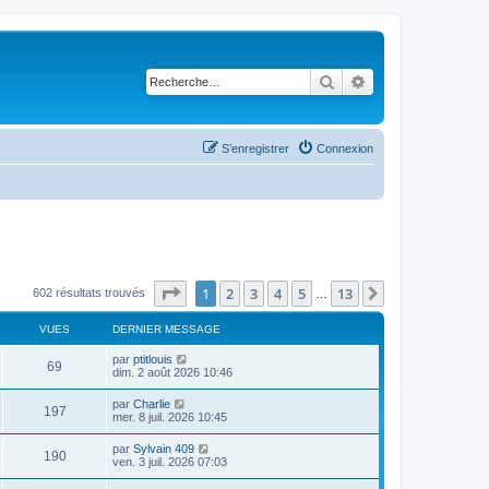
Rechercher
Recherche avancé
S’enregistrer
Connexion
Page
1
sur
13
1
2
3
4
5
13
Suivante
602 résultats trouvés
…
VUES
DERNIER MESSAGE
D
par
ptitlouis
V
69
e
dim. 2 août 2026 10:46
r
u
n
D
par
Charlie
V
197
i
e
mer. 8 juil. 2026 10:45
e
e
r
r
u
n
D
par
Sylvain 409
s
m
V
190
i
e
ven. 3 juil. 2026 07:03
e
e
e
r
s
r
u
n
s