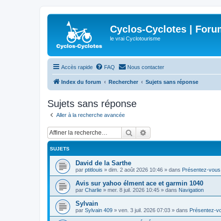
Cyclos-Cyclotes | Foru
le vrai Cyclotourisme
Accès rapide
FAQ
Nous contacter
Index du forum
Rechercher
Sujets sans réponse
Sujets sans réponse
Aller à la recherche avancée
Rechercher
Recherche avancée
SUJETS
David de la Sarthe
par
ptitlouis
»
dim. 2 août 2026 10:46
» dans
Présentez-vous
Avis sur yahoo élment ace et garmin 1040
par
Charlie
»
mer. 8 juil. 2026 10:45
» dans
Navigation
Sylvain
par
Sylvain 409
»
ven. 3 juil. 2026 07:03
» dans
Présentez-v