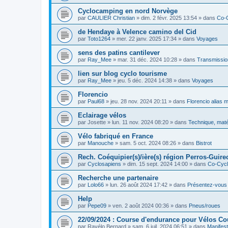
Cyclocamping en nord Norvège
par
CAULIER Christian
»
dim. 2 févr. 2025 13:54
» dans
Co-
de Hendaye à Velence camino del Cid
par
Toto1264
»
mer. 22 janv. 2025 17:34
» dans
Voyages
sens des patins cantilever
par
Ray_Mee
»
mar. 31 déc. 2024 10:28
» dans
Transmissio
lien sur blog cyclo tourisme
par
Ray_Mee
»
jeu. 5 déc. 2024 14:38
» dans
Voyages
Florencio
par
Paul68
»
jeu. 28 nov. 2024 20:11
» dans
Florencio alias 
Eclairage vélos
par
Josette
»
lun. 11 nov. 2024 08:20
» dans
Technique, maté
Vélo fabriqué en France
par
Manouche
»
sam. 5 oct. 2024 08:26
» dans
Bistrot
Rech. Coéquipier(s)/ière(s) région Perros-Guirec
par
Cyclosapiens
»
dim. 15 sept. 2024 14:00
» dans
Co-Cyc
Recherche une partenaire
par
Lolo66
»
lun. 26 août 2024 17:42
» dans
Présentez-vous
Help
par
Pepe09
»
ven. 2 août 2024 00:36
» dans
Pneus/roues
22/09/2024 : Course d'endurance pour Vélos C
par
Ravélo Bernard
»
sam. 6 juil. 2024 06:51
» dans
Manifest