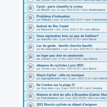
Cyclo: -paris chantilly le crotoy
par
fifihu20
»
lun. 11 sept. 2023 09:35
» dans
Manifestations
Problème d'indexation
par
Philou62
»
sam. 19 août 2023 10:07
» dans
Transmission
festival du Roc Castel
par
Manouche
»
mer. 19 juil. 2023 17:49
» dans
Bistrot
Vous reprendrez bien un peu de Galibier?
par
masu39
»
dim. 11 juin 2023 21:35
» dans
Bistrot
Lac de garde . famille cherche famille
par
les velociraptors
»
sam. 11 mars 2023 08:15
» dans
Co-
se loger pas cher en randonnée
par
Josette
»
ven. 17 févr. 2023 15:58
» dans
Bistrot
attaques de cyclistes Lyon 2023
par
Josette
»
jeu. 16 févr. 2023 20:18
» dans
Bistrot
Alexis Carlier - vélo ou musique
par
EgaregEtKristell
»
mar. 31 janv. 2023 12:11
» dans
Bistrot
De l'ombre sur la plage !!!
par
Nous deux
»
jeu. 5 janv. 2023 18:48
» dans
Camping
Histoire et récit du vélo à Bruxelles (Cahier Obs
par
Pedrodelaluna
»
lun. 3 oct. 2022 09:09
» dans
Les voies 
2021 Boucle cycliste au départ d'avignon