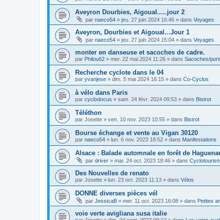
Aveyron Dourbies, Aigoual.....jour 2
par
naeco54
»
jeu. 27 juin 2024 16:46
» dans
Voyages
Aveyron, Dourbies et Aigoual...Jour 1
par
naeco54
»
jeu. 27 juin 2024 15:04
» dans
Voyages
monter en danseuse et sacoches de cadre.
par
Philou62
»
mer. 22 mai 2024 11:26
» dans
Sacoches/por
Recherche cyclote dans le 04
par
yvanjese
»
dim. 5 mai 2024 16:15
» dans
Co-Cyclos
à vélo dans Paris
par
cyclodocus
»
sam. 24 févr. 2024 09:53
» dans
Bistrot
Téléthon
par
Josette
»
ven. 10 nov. 2023 10:55
» dans
Bistrot
Bourse échange et vente au Vigan 30120
par
naeco54
»
lun. 6 nov. 2023 18:52
» dans
Manifestations
Alsace : Balade automnale en forêt de Haguenau
par
driver
»
mar. 24 oct. 2023 18:46
» dans
Cyclotouris
Des Nouvelles de renato
par
Josette
»
lun. 23 oct. 2023 11:13
» dans
Vélos
DONNE diverses pièces vél
par
JessicaB
»
mer. 11 oct. 2023 16:08
» dans
Petites 
voie verte avigliana susa italie
par
Josette
»
dim. 24 sept. 2023 09:12
» dans
Les voies cyc