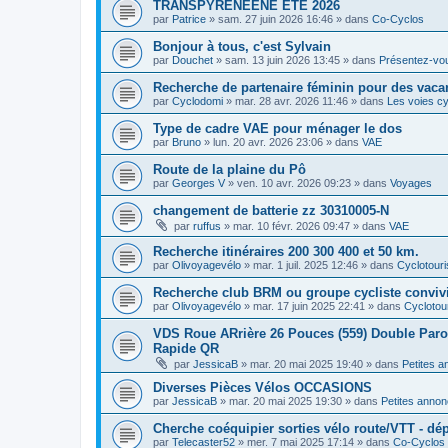
TRANSPYRENEENE ÉTÉ 2026
par
Patrice
»
sam. 27 juin 2026 16:46
» dans
Co-Cyclos
Bonjour à tous, c'est Sylvain
par
Douchet
»
sam. 13 juin 2026 13:45
» dans
Présentez-vo
Recherche de partenaire féminin pour des vaca
par
Cyclodomi
»
mar. 28 avr. 2026 11:46
» dans
Les voies cy
Type de cadre VAE pour ménager le dos
par
Bruno
»
lun. 20 avr. 2026 23:06
» dans
VAE
Route de la plaine du Pô
par
Georges V
»
ven. 10 avr. 2026 09:23
» dans
Voyages
changement de batterie zz 30310005-N
par
ruffus
»
mar. 10 févr. 2026 09:47
» dans
VAE
Recherche itinéraires 200 300 400 et 50 km.
par
Olivoyagevélo
»
mar. 1 juil. 2025 12:46
» dans
Cyclotour
Recherche club BRM ou groupe cycliste convivi
par
Olivoyagevélo
»
mar. 17 juin 2025 22:41
» dans
Cyclotou
VDS Roue ARrière 26 Pouces (559) Double Paroi 
Rapide QR
par
JessicaB
»
mar. 20 mai 2025 19:40
» dans
Petites 
Diverses Pièces Vélos OCCASIONS
par
JessicaB
»
mar. 20 mai 2025 19:30
» dans
Petites anno
Cherche coéquipier sorties vélo route/VTT - dép
par
Telecaster52
»
mer. 7 mai 2025 17:14
» dans
Co-Cyclos