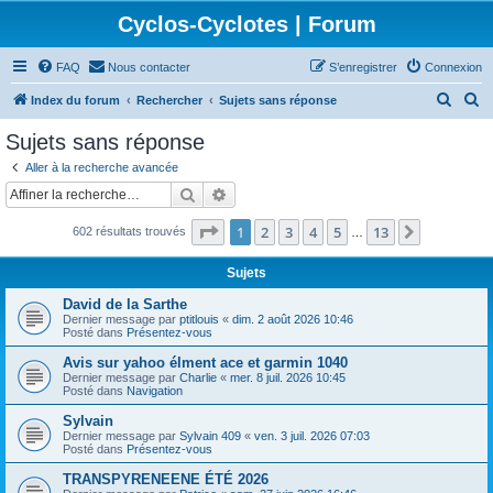
Cyclos-Cyclotes | Forum
FAQ
Nous contacter
S’enregistrer
Connexion
R
R
Index du forum
Rechercher
Sujets sans réponse
e
e
Sujets sans réponse
c
c
Aller à la recherche avancée
h
h
Rechercher
Recherche avancée
e
e
Page
1
sur
13
1
2
3
4
5
13
Suivante
602 résultats trouvés
r
r
…
c
c
Sujets
h
h
David de la Sarthe
e
e
Dernier message par
ptitlouis
«
dim. 2 août 2026 10:46
Posté dans
Présentez-vous
r
r
Avis sur yahoo élment ace et garmin 1040
Dernier message par
Charlie
«
mer. 8 juil. 2026 10:45
Posté dans
Navigation
Sylvain
Dernier message par
Sylvain 409
«
ven. 3 juil. 2026 07:03
Posté dans
Présentez-vous
TRANSPYRENEENE ÉTÉ 2026