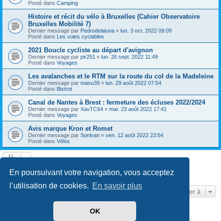
Posté dans
Camping
Histoire et récit du vélo à Bruxelles (Cahier Observatoire
Bruxelles Mobilité 7)
Dernier message par
Pedrodelaluna
«
lun. 3 oct. 2022 09:09
Posté dans
Les voies cyclables
2021 Boucle cycliste au départ d'avignon
Dernier message par
pir251
«
lun. 26 sept. 2022 11:49
Posté dans
Voyages
Les avalanches et le RTM sur la route du col de la Madeleine
Dernier message par
masu39
«
lun. 29 août 2022 07:54
Posté dans
Bistrot
Canal de Nantes à Brest : fermeture des écluses 2022/2024
Dernier message par
XavTC64
«
mar. 23 août 2022 17:41
Posté dans
Voyages
Avis marque Kron et Romet
Dernier message par
Sonivan
«
ven. 12 août 2022 23:54
Posté dans
Vélos
Page
1
sur
13
1
2
3
4
5
13
Suivante
En poursuivant votre navigation, vous acceptez
602 résultats trouvés
…
l’utilisation de cookies.
En savoir plus
Aller à
OK
Développé par
phpBB
® Forum Software © phpBB Limited
Traduit par
phpBB-fr.com