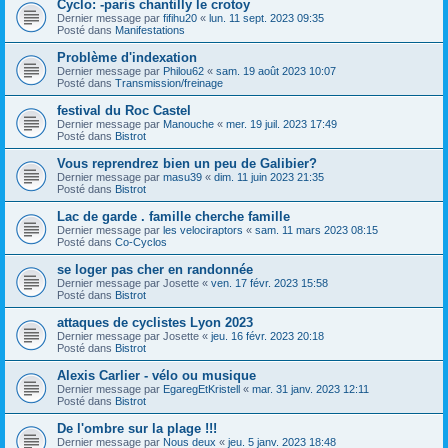
Cyclo: -paris chantilly le crotoy
Dernier message par
fifihu20
«
lun. 11 sept. 2023 09:35
Posté dans
Manifestations
Problème d'indexation
Dernier message par
Philou62
«
sam. 19 août 2023 10:07
Posté dans
Transmission/freinage
festival du Roc Castel
Dernier message par
Manouche
«
mer. 19 juil. 2023 17:49
Posté dans
Bistrot
Vous reprendrez bien un peu de Galibier?
Dernier message par
masu39
«
dim. 11 juin 2023 21:35
Posté dans
Bistrot
Lac de garde . famille cherche famille
Dernier message par
les velociraptors
«
sam. 11 mars 2023 08:15
Posté dans
Co-Cyclos
se loger pas cher en randonnée
Dernier message par
Josette
«
ven. 17 févr. 2023 15:58
Posté dans
Bistrot
attaques de cyclistes Lyon 2023
Dernier message par
Josette
«
jeu. 16 févr. 2023 20:18
Posté dans
Bistrot
Alexis Carlier - vélo ou musique
Dernier message par
EgaregEtKristell
«
mar. 31 janv. 2023 12:11
Posté dans
Bistrot
De l'ombre sur la plage !!!
Dernier message par
Nous deux
«
jeu. 5 janv. 2023 18:48