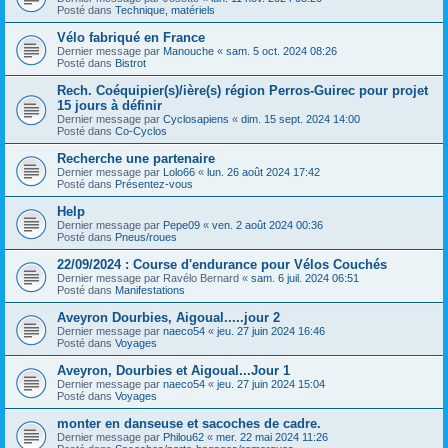
Posté dans
Technique, matériels
Vélo fabriqué en France
Dernier message par
Manouche
«
sam. 5 oct. 2024 08:26
Posté dans
Bistrot
Rech. Coéquipier(s)/ière(s) région Perros-Guirec pour projet
15 jours à définir
Dernier message par
Cyclosapiens
«
dim. 15 sept. 2024 14:00
Posté dans
Co-Cyclos
Recherche une partenaire
Dernier message par
Lolo66
«
lun. 26 août 2024 17:42
Posté dans
Présentez-vous
Help
Dernier message par
Pepe09
«
ven. 2 août 2024 00:36
Posté dans
Pneus/roues
22/09/2024 : Course d'endurance pour Vélos Couchés
Dernier message par
Ravélo Bernard
«
sam. 6 juil. 2024 06:51
Posté dans
Manifestations
Aveyron Dourbies, Aigoual.....jour 2
Dernier message par
naeco54
«
jeu. 27 juin 2024 16:46
Posté dans
Voyages
Aveyron, Dourbies et Aigoual...Jour 1
Dernier message par
naeco54
«
jeu. 27 juin 2024 15:04
Posté dans
Voyages
monter en danseuse et sacoches de cadre.
Dernier message par
Philou62
«
mer. 22 mai 2024 11:26