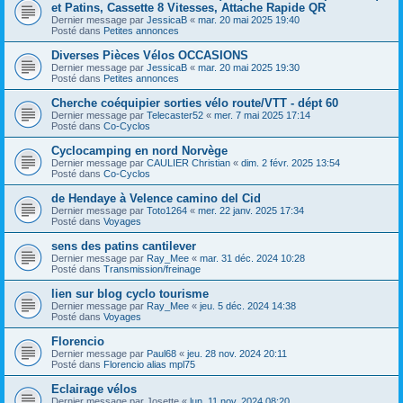
et Patins, Cassette 8 Vitesses, Attache Rapide QR
Dernier message par
JessicaB
«
mar. 20 mai 2025 19:40
Posté dans
Petites annonces
Diverses Pièces Vélos OCCASIONS
Dernier message par
JessicaB
«
mar. 20 mai 2025 19:30
Posté dans
Petites annonces
Cherche coéquipier sorties vélo route/VTT - dépt 60
Dernier message par
Telecaster52
«
mer. 7 mai 2025 17:14
Posté dans
Co-Cyclos
Cyclocamping en nord Norvège
Dernier message par
CAULIER Christian
«
dim. 2 févr. 2025 13:54
Posté dans
Co-Cyclos
de Hendaye à Velence camino del Cid
Dernier message par
Toto1264
«
mer. 22 janv. 2025 17:34
Posté dans
Voyages
sens des patins cantilever
Dernier message par
Ray_Mee
«
mar. 31 déc. 2024 10:28
Posté dans
Transmission/freinage
lien sur blog cyclo tourisme
Dernier message par
Ray_Mee
«
jeu. 5 déc. 2024 14:38
Posté dans
Voyages
Florencio
Dernier message par
Paul68
«
jeu. 28 nov. 2024 20:11
Posté dans
Florencio alias mpl75
Eclairage vélos
Dernier message par
Josette
«
lun. 11 nov. 2024 08:20