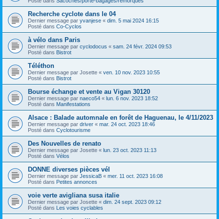
Posté dans
Sacoches/porte-bagages/remorques
Recherche cyclote dans le 04
Dernier message par
yvanjese
«
dim. 5 mai 2024 16:15
Posté dans
Co-Cyclos
à vélo dans Paris
Dernier message par
cyclodocus
«
sam. 24 févr. 2024 09:53
Posté dans
Bistrot
Téléthon
Dernier message par
Josette
«
ven. 10 nov. 2023 10:55
Posté dans
Bistrot
Bourse échange et vente au Vigan 30120
Dernier message par
naeco54
«
lun. 6 nov. 2023 18:52
Posté dans
Manifestations
Alsace : Balade automnale en forêt de Haguenau, le 4/11/2023
Dernier message par
driver
«
mar. 24 oct. 2023 18:46
Posté dans
Cyclotourisme
Des Nouvelles de renato
Dernier message par
Josette
«
lun. 23 oct. 2023 11:13
Posté dans
Vélos
DONNE diverses pièces vél
Dernier message par
JessicaB
«
mer. 11 oct. 2023 16:08
Posté dans
Petites annonces
voie verte avigliana susa italie
Dernier message par
Josette
«
dim. 24 sept. 2023 09:12
Posté dans
Les voies cyclables