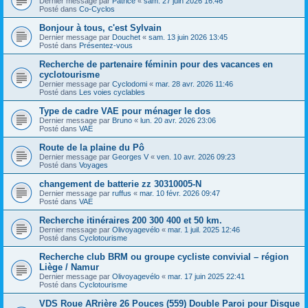
Dernier message par
Patrice
«
sam. 27 juin 2026 16:46
Posté dans
Co-Cyclos
Bonjour à tous, c'est Sylvain
Dernier message par
Douchet
«
sam. 13 juin 2026 13:45
Posté dans
Présentez-vous
Recherche de partenaire féminin pour des vacances en
cyclotourisme
Dernier message par
Cyclodomi
«
mar. 28 avr. 2026 11:46
Posté dans
Les voies cyclables
Type de cadre VAE pour ménager le dos
Dernier message par
Bruno
«
lun. 20 avr. 2026 23:06
Posté dans
VAE
Route de la plaine du Pô
Dernier message par
Georges V
«
ven. 10 avr. 2026 09:23
Posté dans
Voyages
changement de batterie zz 30310005-N
Dernier message par
ruffus
«
mar. 10 févr. 2026 09:47
Posté dans
VAE
Recherche itinéraires 200 300 400 et 50 km.
Dernier message par
Olivoyagevélo
«
mar. 1 juil. 2025 12:46
Posté dans
Cyclotourisme
Recherche club BRM ou groupe cycliste convivial – région
Liège / Namur
Dernier message par
Olivoyagevélo
«
mar. 17 juin 2025 22:41
Posté dans
Cyclotourisme
VDS Roue ARrière 26 Pouces (559) Double Paroi pour Disque