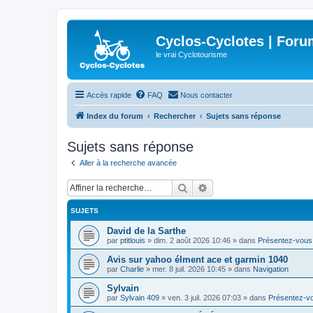
Cyclos-Cyclotes | Foru
le vrai Cyclotourisme
Accès rapide
FAQ
Nous contacter
Index du forum
Rechercher
Sujets sans réponse
Sujets sans réponse
Aller à la recherche avancée
Rechercher
Recherche avancée
SUJETS
David de la Sarthe
par
ptitlouis
»
dim. 2 août 2026 10:46
» dans
Présentez-vous
Avis sur yahoo élment ace et garmin 1040
par
Charlie
»
mer. 8 juil. 2026 10:45
» dans
Navigation
Sylvain
par
Sylvain 409
»
ven. 3 juil. 2026 07:03
» dans
Présentez-v