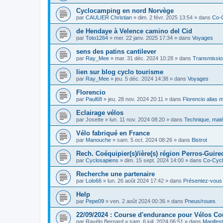
Cyclocamping en nord Norvège
par
CAULIER Christian
»
dim. 2 févr. 2025 13:54
» dans
Co-
de Hendaye à Velence camino del Cid
par
Toto1264
»
mer. 22 janv. 2025 17:34
» dans
Voyages
sens des patins cantilever
par
Ray_Mee
»
mar. 31 déc. 2024 10:28
» dans
Transmissio
lien sur blog cyclo tourisme
par
Ray_Mee
»
jeu. 5 déc. 2024 14:38
» dans
Voyages
Florencio
par
Paul68
»
jeu. 28 nov. 2024 20:11
» dans
Florencio alias 
Eclairage vélos
par
Josette
»
lun. 11 nov. 2024 08:20
» dans
Technique, maté
Vélo fabriqué en France
par
Manouche
»
sam. 5 oct. 2024 08:26
» dans
Bistrot
Rech. Coéquipier(s)/ière(s) région Perros-Guirec
par
Cyclosapiens
»
dim. 15 sept. 2024 14:00
» dans
Co-Cyc
Recherche une partenaire
par
Lolo66
»
lun. 26 août 2024 17:42
» dans
Présentez-vous
Help
par
Pepe09
»
ven. 2 août 2024 00:36
» dans
Pneus/roues
22/09/2024 : Course d'endurance pour Vélos C
par
Ravélo Bernard
»
sam. 6 juil. 2024 06:51
» dans
Manifest