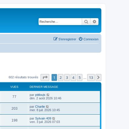
Rechercher
Recherche avancé
S’enregistrer
Connexion
Page
1
sur
13
1
2
3
4
5
13
Suivante
602 résultats trouvés
…
VUES
DERNIER MESSAGE
D
par
ptitlouis
V
77
e
dim. 2 août 2026 10:46
r
u
n
D
par
Charlie
V
203
i
e
mer. 8 juil. 2026 10:45
e
e
r
r
u
n
D
par
Sylvain 409
s
m
V
198
i
e
ven. 3 juil. 2026 07:03
e
e
e
r
s
r
u
n
s