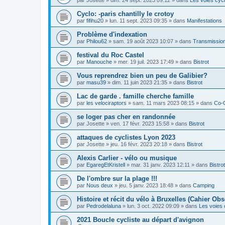
Cyclo: -paris chantilly le crotoy
par
fifihu20
»
lun. 11 sept. 2023 09:35
» dans
Manifestations
Problème d'indexation
par
Philou62
»
sam. 19 août 2023 10:07
» dans
Transmission
festival du Roc Castel
par
Manouche
»
mer. 19 juil. 2023 17:49
» dans
Bistrot
Vous reprendrez bien un peu de Galibier?
par
masu39
»
dim. 11 juin 2023 21:35
» dans
Bistrot
Lac de garde . famille cherche famille
par
les velociraptors
»
sam. 11 mars 2023 08:15
» dans
Co-
se loger pas cher en randonnée
par
Josette
»
ven. 17 févr. 2023 15:58
» dans
Bistrot
attaques de cyclistes Lyon 2023
par
Josette
»
jeu. 16 févr. 2023 20:18
» dans
Bistrot
Alexis Carlier - vélo ou musique
par
EgaregEtKristell
»
mar. 31 janv. 2023 12:11
» dans
Bistrot
De l'ombre sur la plage !!!
par
Nous deux
»
jeu. 5 janv. 2023 18:48
» dans
Camping
Histoire et récit du vélo à Bruxelles (Cahier Obs
par
Pedrodelaluna
»
lun. 3 oct. 2022 09:09
» dans
Les voies 
2021 Boucle cycliste au départ d'avignon