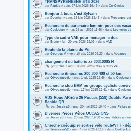
TRANSPYRENEENE ÉTÉ 2026
par
Patrice
»
sam. 27 juin 2026 16:46
» dans
Co-Cyclos
Bonjour à tous, c'est Sylvain
par
Douchet
»
sam. 13 juin 2026 13:45
» dans
Présentez-vo
Recherche de partenaire féminin pour des vaca
par
Cyclodomi
»
mar. 28 avr. 2026 11:46
» dans
Les voies cy
Type de cadre VAE pour ménager le dos
par
Bruno
»
lun. 20 avr. 2026 23:06
» dans
VAE
Route de la plaine du Pô
par
Georges V
»
ven. 10 avr. 2026 09:23
» dans
Voyages
changement de batterie zz 30310005-N
par
ruffus
»
mar. 10 févr. 2026 09:47
» dans
VAE
Recherche itinéraires 200 300 400 et 50 km.
par
Olivoyagevélo
»
mar. 1 juil. 2025 12:46
» dans
Cyclotour
Recherche club BRM ou groupe cycliste convivi
par
Olivoyagevélo
»
mar. 17 juin 2025 22:41
» dans
Cyclotou
VDS Roue ARrière 26 Pouces (559) Double Paroi 
Rapide QR
par
JessicaB
»
mar. 20 mai 2025 19:40
» dans
Petites 
Diverses Pièces Vélos OCCASIONS
par
JessicaB
»
mar. 20 mai 2025 19:30
» dans
Petites anno
Cherche coéquipier sorties vélo route/VTT - dép
par
Telecaster52
»
mer. 7 mai 2025 17:14
» dans
Co-Cyclos