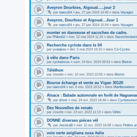
Aveyron Dourbies, Aigoual.....jour 2
par
naeco54
»
jeu. 27 juin 2024 16:46
» dans
Voyages
Aveyron, Dourbies et Aigoual...Jour 1
par
naeco54
»
jeu. 27 juin 2024 15:04
» dans
Voyages
monter en danseuse et sacoches de cadre.
par
Philou62
»
mer. 22 mai 2024 11:26
» dans
Sacoches/por
Recherche cyclote dans le 04
par
yvanjese
»
dim. 5 mai 2024 16:15
» dans
Co-Cyclos
à vélo dans Paris
par
cyclodocus
»
sam. 24 févr. 2024 09:53
» dans
Bistrot
Téléthon
par
Josette
»
ven. 10 nov. 2023 10:55
» dans
Bistrot
Bourse échange et vente au Vigan 30120
par
naeco54
»
lun. 6 nov. 2023 18:52
» dans
Manifestations
Alsace : Balade automnale en forêt de Haguenau
par
driver
»
mar. 24 oct. 2023 18:46
» dans
Cyclotouris
Des Nouvelles de renato
par
Josette
»
lun. 23 oct. 2023 11:13
» dans
Vélos
DONNE diverses pièces vél
par
JessicaB
»
mer. 11 oct. 2023 16:08
» dans
Petites 
voie verte avigliana susa italie
par
Josette
»
dim. 24 sept. 2023 09:12
» dans
Les voies cyc