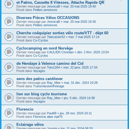
et Patins, Cassette 8 Vitesses, Attache Rapide QR
Dernier message par
JessicaB
«
mar. 20 mai 2025 19:40
Posté dans
Petites annonces
Diverses Pièces Vélos OCCASIONS
Dernier message par
JessicaB
«
mar. 20 mai 2025 19:30
Posté dans
Petites annonces
Cherche coéquipier sorties vélo route/VTT - dépt 60
Dernier message par
Telecaster52
«
mer. 7 mai 2025 17:14
Posté dans
Co-Cyclos
Cyclocamping en nord Norvège
Dernier message par
CAULIER Christian
«
dim. 2 févr. 2025 13:54
Posté dans
Co-Cyclos
de Hendaye à Velence camino del Cid
Dernier message par
Toto1264
«
mer. 22 janv. 2025 17:34
Posté dans
Voyages
sens des patins cantilever
Dernier message par
Ray_Mee
«
mar. 31 déc. 2024 10:28
Posté dans
Transmission/freinage
lien sur blog cyclo tourisme
Dernier message par
Ray_Mee
«
jeu. 5 déc. 2024 14:38
Posté dans
Voyages
Florencio
Dernier message par
Paul68
«
jeu. 28 nov. 2024 20:11
Posté dans
Florencio alias mpl75
Eclairage vélos
Dernier message par
Josette
«
lun. 11 nov. 2024 08:20