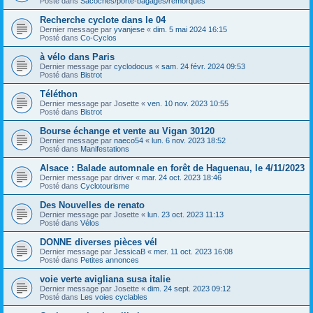
Posté dans
Sacoches/porte-bagages/remorques
Recherche cyclote dans le 04
Dernier message par
yvanjese
«
dim. 5 mai 2024 16:15
Posté dans
Co-Cyclos
à vélo dans Paris
Dernier message par
cyclodocus
«
sam. 24 févr. 2024 09:53
Posté dans
Bistrot
Téléthon
Dernier message par
Josette
«
ven. 10 nov. 2023 10:55
Posté dans
Bistrot
Bourse échange et vente au Vigan 30120
Dernier message par
naeco54
«
lun. 6 nov. 2023 18:52
Posté dans
Manifestations
Alsace : Balade automnale en forêt de Haguenau, le 4/11/2023
Dernier message par
driver
«
mar. 24 oct. 2023 18:46
Posté dans
Cyclotourisme
Des Nouvelles de renato
Dernier message par
Josette
«
lun. 23 oct. 2023 11:13
Posté dans
Vélos
DONNE diverses pièces vél
Dernier message par
JessicaB
«
mer. 11 oct. 2023 16:08
Posté dans
Petites annonces
voie verte avigliana susa italie
Dernier message par
Josette
«
dim. 24 sept. 2023 09:12
Posté dans
Les voies cyclables