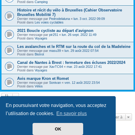
Posté dans
Camping
Histoire et récit du vélo à Bruxelles (Cahier Observatoire
Bruxelles Mobilité 7)
Dernier message par
Pedrodelaluna
«
lun. 3 oct. 2022 09:09
Posté dans
Les voies cyclables
2021 Boucle cycliste au départ d'avignon
Dernier message par
pir251
«
lun. 26 sept. 2022 11:49
Posté dans
Voyages
Les avalanches et le RTM sur la route du col de la Madeleine
Dernier message par
masu39
«
lun. 29 août 2022 07:54
Posté dans
Bistrot
Canal de Nantes à Brest : fermeture des écluses 2022/2024
Dernier message par
XavTC64
«
mar. 23 août 2022 17:41
Posté dans
Voyages
Avis marque Kron et Romet
Dernier message par
Sonivan
«
ven. 12 août 2022 23:54
Posté dans
Vélos
Page
1
sur
13
1
2
3
4
5
13
Suivante
En poursuivant votre navigation, vous acceptez
602 résultats trouvés
…
l’utilisation de cookies.
En savoir plus
Aller à
OK
Développé par
phpBB
® Forum Software © phpBB Limited
Traduit par
phpBB-fr.com