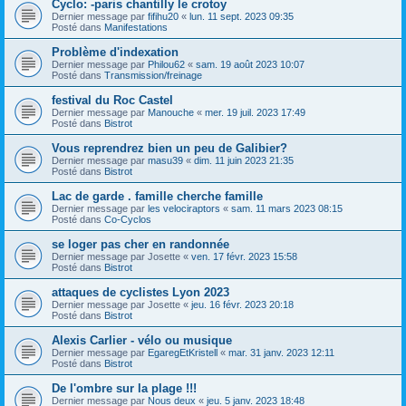
Cyclo: -paris chantilly le crotoy
Dernier message par
fifihu20
«
lun. 11 sept. 2023 09:35
Posté dans
Manifestations
Problème d'indexation
Dernier message par
Philou62
«
sam. 19 août 2023 10:07
Posté dans
Transmission/freinage
festival du Roc Castel
Dernier message par
Manouche
«
mer. 19 juil. 2023 17:49
Posté dans
Bistrot
Vous reprendrez bien un peu de Galibier?
Dernier message par
masu39
«
dim. 11 juin 2023 21:35
Posté dans
Bistrot
Lac de garde . famille cherche famille
Dernier message par
les velociraptors
«
sam. 11 mars 2023 08:15
Posté dans
Co-Cyclos
se loger pas cher en randonnée
Dernier message par
Josette
«
ven. 17 févr. 2023 15:58
Posté dans
Bistrot
attaques de cyclistes Lyon 2023
Dernier message par
Josette
«
jeu. 16 févr. 2023 20:18
Posté dans
Bistrot
Alexis Carlier - vélo ou musique
Dernier message par
EgaregEtKristell
«
mar. 31 janv. 2023 12:11
Posté dans
Bistrot
De l'ombre sur la plage !!!
Dernier message par
Nous deux
«
jeu. 5 janv. 2023 18:48