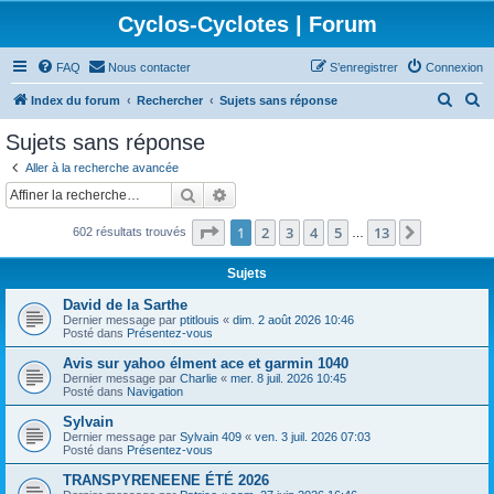
Cyclos-Cyclotes | Forum
FAQ
Nous contacter
S’enregistrer
Connexion
R
R
Index du forum
Rechercher
Sujets sans réponse
e
e
Sujets sans réponse
c
c
Aller à la recherche avancée
h
h
Rechercher
Recherche avancée
e
e
Page
1
sur
13
1
2
3
4
5
13
Suivante
602 résultats trouvés
r
r
…
c
c
Sujets
h
h
David de la Sarthe
e
e
Dernier message par
ptitlouis
«
dim. 2 août 2026 10:46
Posté dans
Présentez-vous
r
r
Avis sur yahoo élment ace et garmin 1040
Dernier message par
Charlie
«
mer. 8 juil. 2026 10:45
Posté dans
Navigation
Sylvain
Dernier message par
Sylvain 409
«
ven. 3 juil. 2026 07:03
Posté dans
Présentez-vous
TRANSPYRENEENE ÉTÉ 2026