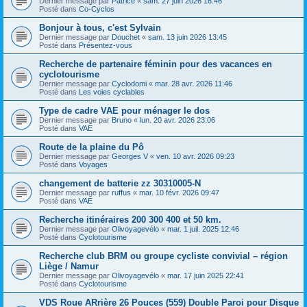
Dernier message par
Patrice
«
sam. 27 juin 2026 16:46
Posté dans
Co-Cyclos
Bonjour à tous, c'est Sylvain
Dernier message par
Douchet
«
sam. 13 juin 2026 13:45
Posté dans
Présentez-vous
Recherche de partenaire féminin pour des vacances en
cyclotourisme
Dernier message par
Cyclodomi
«
mar. 28 avr. 2026 11:46
Posté dans
Les voies cyclables
Type de cadre VAE pour ménager le dos
Dernier message par
Bruno
«
lun. 20 avr. 2026 23:06
Posté dans
VAE
Route de la plaine du Pô
Dernier message par
Georges V
«
ven. 10 avr. 2026 09:23
Posté dans
Voyages
changement de batterie zz 30310005-N
Dernier message par
ruffus
«
mar. 10 févr. 2026 09:47
Posté dans
VAE
Recherche itinéraires 200 300 400 et 50 km.
Dernier message par
Olivoyagevélo
«
mar. 1 juil. 2025 12:46
Posté dans
Cyclotourisme
Recherche club BRM ou groupe cycliste convivial – région
Liège / Namur
Dernier message par
Olivoyagevélo
«
mar. 17 juin 2025 22:41
Posté dans
Cyclotourisme
VDS Roue ARrière 26 Pouces (559) Double Paroi pour Disque