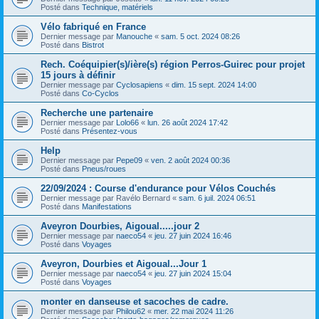
Posté dans
Technique, matériels
Vélo fabriqué en France
Dernier message par
Manouche
«
sam. 5 oct. 2024 08:26
Posté dans
Bistrot
Rech. Coéquipier(s)/ière(s) région Perros-Guirec pour projet
15 jours à définir
Dernier message par
Cyclosapiens
«
dim. 15 sept. 2024 14:00
Posté dans
Co-Cyclos
Recherche une partenaire
Dernier message par
Lolo66
«
lun. 26 août 2024 17:42
Posté dans
Présentez-vous
Help
Dernier message par
Pepe09
«
ven. 2 août 2024 00:36
Posté dans
Pneus/roues
22/09/2024 : Course d'endurance pour Vélos Couchés
Dernier message par
Ravélo Bernard
«
sam. 6 juil. 2024 06:51
Posté dans
Manifestations
Aveyron Dourbies, Aigoual.....jour 2
Dernier message par
naeco54
«
jeu. 27 juin 2024 16:46
Posté dans
Voyages
Aveyron, Dourbies et Aigoual...Jour 1
Dernier message par
naeco54
«
jeu. 27 juin 2024 15:04
Posté dans
Voyages
monter en danseuse et sacoches de cadre.
Dernier message par
Philou62
«
mer. 22 mai 2024 11:26