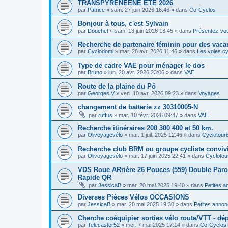
TRANSPYRENEENE ÉTÉ 2026
par
Patrice
»
sam. 27 juin 2026 16:46
» dans
Co-Cyclos
Bonjour à tous, c'est Sylvain
par
Douchet
»
sam. 13 juin 2026 13:45
» dans
Présentez-vo
Recherche de partenaire féminin pour des vaca
par
Cyclodomi
»
mar. 28 avr. 2026 11:46
» dans
Les voies cy
Type de cadre VAE pour ménager le dos
par
Bruno
»
lun. 20 avr. 2026 23:06
» dans
VAE
Route de la plaine du Pô
par
Georges V
»
ven. 10 avr. 2026 09:23
» dans
Voyages
changement de batterie zz 30310005-N
par
ruffus
»
mar. 10 févr. 2026 09:47
» dans
VAE
Recherche itinéraires 200 300 400 et 50 km.
par
Olivoyagevélo
»
mar. 1 juil. 2025 12:46
» dans
Cyclotour
Recherche club BRM ou groupe cycliste convivi
par
Olivoyagevélo
»
mar. 17 juin 2025 22:41
» dans
Cyclotou
VDS Roue ARrière 26 Pouces (559) Double Paroi 
Rapide QR
par
JessicaB
»
mar. 20 mai 2025 19:40
» dans
Petites 
Diverses Pièces Vélos OCCASIONS
par
JessicaB
»
mar. 20 mai 2025 19:30
» dans
Petites anno
Cherche coéquipier sorties vélo route/VTT - dép
par
Telecaster52
»
mer. 7 mai 2025 17:14
» dans
Co-Cyclos