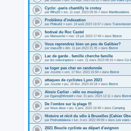
Cyclo: -paris chantilly le crotoy
par
fifihu20
»
lun. 11 sept. 2023 09:35
» dans
Manifestations
Problème d'indexation
par
Philou62
»
sam. 19 août 2023 10:07
» dans
Transmission
festival du Roc Castel
par
Manouche
»
mer. 19 juil. 2023 17:49
» dans
Bistrot
Vous reprendrez bien un peu de Galibier?
par
masu39
»
dim. 11 juin 2023 21:35
» dans
Bistrot
Lac de garde . famille cherche famille
par
les velociraptors
»
sam. 11 mars 2023 08:15
» dans
Co-
se loger pas cher en randonnée
par
Josette
»
ven. 17 févr. 2023 15:58
» dans
Bistrot
attaques de cyclistes Lyon 2023
par
Josette
»
jeu. 16 févr. 2023 20:18
» dans
Bistrot
Alexis Carlier - vélo ou musique
par
EgaregEtKristell
»
mar. 31 janv. 2023 12:11
» dans
Bistrot
De l'ombre sur la plage !!!
par
Nous deux
»
jeu. 5 janv. 2023 18:48
» dans
Camping
Histoire et récit du vélo à Bruxelles (Cahier Obs
par
Pedrodelaluna
»
lun. 3 oct. 2022 09:09
» dans
Les voies 
2021 Boucle cycliste au départ d'avignon