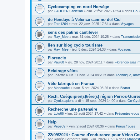
Cyclocamping en nord Norvège
par
CAULIER Christian
»
dim. 2 févr. 2025 13:54
» dans
Co-
de Hendaye à Velence camino del Cid
par
Toto1264
»
mer. 22 janv. 2025 17:34
» dans
Voyages
sens des patins cantilever
par
Ray_Mee
»
mar. 31 déc. 2024 10:28
» dans
Transmissio
lien sur blog cyclo tourisme
par
Ray_Mee
»
jeu. 5 déc. 2024 14:38
» dans
Voyages
Florencio
par
Paul68
»
jeu. 28 nov. 2024 20:11
» dans
Florencio alias 
Eclairage vélos
par
Josette
»
lun. 11 nov. 2024 08:20
» dans
Technique, maté
Vélo fabriqué en France
par
Manouche
»
sam. 5 oct. 2024 08:26
» dans
Bistrot
Rech. Coéquipier(s)/ière(s) région Perros-Guirec
par
Cyclosapiens
»
dim. 15 sept. 2024 14:00
» dans
Co-Cyc
Recherche une partenaire
par
Lolo66
»
lun. 26 août 2024 17:42
» dans
Présentez-vous
Help
par
Pepe09
»
ven. 2 août 2024 00:36
» dans
Pneus/roues
22/09/2024 : Course d'endurance pour Vélos C
par
Ravélo Bernard
»
sam. 6 juil. 2024 06:51
» dans
Manifest