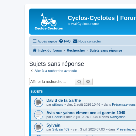
Cyclos-Cyclotes | Foru
le vrai Cyclotourisme
Accès rapide
FAQ
Nous contacter
Index du forum
Rechercher
Sujets sans réponse
Sujets sans réponse
Aller à la recherche avancée
Rechercher
Recherche avancée
SUJETS
David de la Sarthe
par
ptitlouis
»
dim. 2 août 2026 10:46
» dans
Présentez-vous
Avis sur yahoo élment ace et garmin 1040
par
Charlie
»
mer. 8 juil. 2026 10:45
» dans
Navigation
Sylvain
par
Sylvain 409
»
ven. 3 juil. 2026 07:03
» dans
Présentez-v