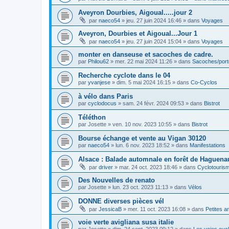
Aveyron Dourbies, Aigoual.....jour 2
par
naeco54
»
jeu. 27 juin 2024 16:46
» dans
Voyages
Aveyron, Dourbies et Aigoual...Jour 1
par
naeco54
»
jeu. 27 juin 2024 15:04
» dans
Voyages
monter en danseuse et sacoches de cadre.
par
Philou62
»
mer. 22 mai 2024 11:26
» dans
Sacoches/por
Recherche cyclote dans le 04
par
yvanjese
»
dim. 5 mai 2024 16:15
» dans
Co-Cyclos
à vélo dans Paris
par
cyclodocus
»
sam. 24 févr. 2024 09:53
» dans
Bistrot
Téléthon
par
Josette
»
ven. 10 nov. 2023 10:55
» dans
Bistrot
Bourse échange et vente au Vigan 30120
par
naeco54
»
lun. 6 nov. 2023 18:52
» dans
Manifestations
Alsace : Balade automnale en forêt de Haguenau
par
driver
»
mar. 24 oct. 2023 18:46
» dans
Cyclotouris
Des Nouvelles de renato
par
Josette
»
lun. 23 oct. 2023 11:13
» dans
Vélos
DONNE diverses pièces vél
par
JessicaB
»
mer. 11 oct. 2023 16:08
» dans
Petites 
voie verte avigliana susa italie
par
Josette
»
dim. 24 sept. 2023 09:12
» dans
Les voies cyc