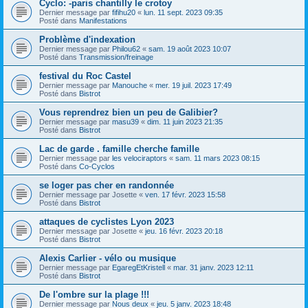
Cyclo: -paris chantilly le crotoy
Dernier message par
fifihu20
«
lun. 11 sept. 2023 09:35
Posté dans
Manifestations
Problème d'indexation
Dernier message par
Philou62
«
sam. 19 août 2023 10:07
Posté dans
Transmission/freinage
festival du Roc Castel
Dernier message par
Manouche
«
mer. 19 juil. 2023 17:49
Posté dans
Bistrot
Vous reprendrez bien un peu de Galibier?
Dernier message par
masu39
«
dim. 11 juin 2023 21:35
Posté dans
Bistrot
Lac de garde . famille cherche famille
Dernier message par
les velociraptors
«
sam. 11 mars 2023 08:15
Posté dans
Co-Cyclos
se loger pas cher en randonnée
Dernier message par
Josette
«
ven. 17 févr. 2023 15:58
Posté dans
Bistrot
attaques de cyclistes Lyon 2023
Dernier message par
Josette
«
jeu. 16 févr. 2023 20:18
Posté dans
Bistrot
Alexis Carlier - vélo ou musique
Dernier message par
EgaregEtKristell
«
mar. 31 janv. 2023 12:11
Posté dans
Bistrot
De l'ombre sur la plage !!!
Dernier message par
Nous deux
«
jeu. 5 janv. 2023 18:48