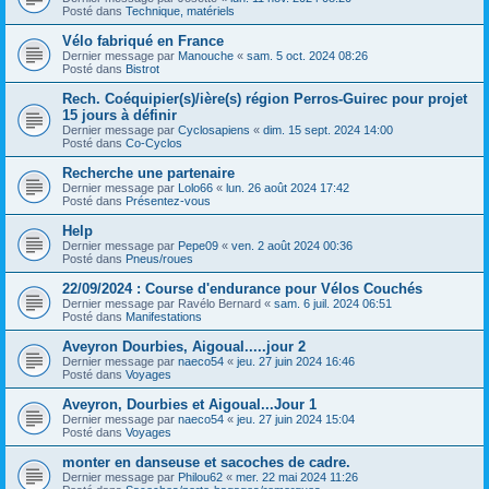
Posté dans
Technique, matériels
Vélo fabriqué en France
Dernier message par
Manouche
«
sam. 5 oct. 2024 08:26
Posté dans
Bistrot
Rech. Coéquipier(s)/ière(s) région Perros-Guirec pour projet
15 jours à définir
Dernier message par
Cyclosapiens
«
dim. 15 sept. 2024 14:00
Posté dans
Co-Cyclos
Recherche une partenaire
Dernier message par
Lolo66
«
lun. 26 août 2024 17:42
Posté dans
Présentez-vous
Help
Dernier message par
Pepe09
«
ven. 2 août 2024 00:36
Posté dans
Pneus/roues
22/09/2024 : Course d'endurance pour Vélos Couchés
Dernier message par
Ravélo Bernard
«
sam. 6 juil. 2024 06:51
Posté dans
Manifestations
Aveyron Dourbies, Aigoual.....jour 2
Dernier message par
naeco54
«
jeu. 27 juin 2024 16:46
Posté dans
Voyages
Aveyron, Dourbies et Aigoual...Jour 1
Dernier message par
naeco54
«
jeu. 27 juin 2024 15:04
Posté dans
Voyages
monter en danseuse et sacoches de cadre.
Dernier message par
Philou62
«
mer. 22 mai 2024 11:26