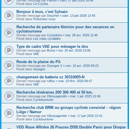
Dernier message par
Patrice
«
sam. 27 juin 2026 16:46
Posté dans
Co-Cyclos
Bonjour à tous, c'est Sylvain
Dernier message par
Douchet
«
sam. 13 juin 2026 13:45
Posté dans
Présentez-vous
Recherche de partenaire féminin pour des vacances en
cyclotourisme
Dernier message par
Cyclodomi
«
mar. 28 avr. 2026 11:46
Posté dans
Les voies cyclables
Type de cadre VAE pour ménager le dos
Dernier message par
Bruno
«
lun. 20 avr. 2026 23:06
Posté dans
VAE
Route de la plaine du Pô
Dernier message par
Georges V
«
ven. 10 avr. 2026 09:23
Posté dans
Voyages
changement de batterie zz 30310005-N
Dernier message par
ruffus
«
mar. 10 févr. 2026 09:47
Posté dans
VAE
Recherche itinéraires 200 300 400 et 50 km.
Dernier message par
Olivoyagevélo
«
mar. 1 juil. 2025 12:46
Posté dans
Cyclotourisme
Recherche club BRM ou groupe cycliste convivial – région
Liège / Namur
Dernier message par
Olivoyagevélo
«
mar. 17 juin 2025 22:41
Posté dans
Cyclotourisme
VDS Roue ARrière 26 Pouces (559) Double Paroi pour Disque