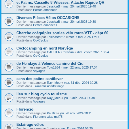
et Patins, Cassette 8 Vitesses, Attache Rapide QR
Dernier message par
JessicaB
«
mar. 20 mai 2025 19:40
Posté dans
Petites annonces
Diverses Pièces Vélos OCCASIONS
Dernier message par
JessicaB
«
mar. 20 mai 2025 19:30
Posté dans
Petites annonces
Cherche coéquipier sorties vélo route/VTT - dépt 60
Dernier message par
Telecaster52
«
mer. 7 mai 2025 17:14
Posté dans
Co-Cyclos
Cyclocamping en nord Norvège
Dernier message par
CAULIER Christian
«
dim. 2 févr. 2025 13:54
Posté dans
Co-Cyclos
de Hendaye à Velence camino del Cid
Dernier message par
Toto1264
«
mer. 22 janv. 2025 17:34
Posté dans
Voyages
sens des patins cantilever
Dernier message par
Ray_Mee
«
mar. 31 déc. 2024 10:28
Posté dans
Transmission/freinage
lien sur blog cyclo tourisme
Dernier message par
Ray_Mee
«
jeu. 5 déc. 2024 14:38
Posté dans
Voyages
Florencio
Dernier message par
Paul68
«
jeu. 28 nov. 2024 20:11
Posté dans
Florencio alias mpl75
Eclairage vélos
Dernier message par
Josette
«
lun. 11 nov. 2024 08:20