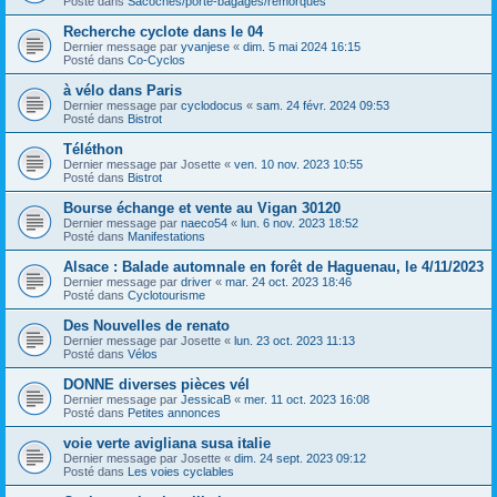
Posté dans
Sacoches/porte-bagages/remorques
Recherche cyclote dans le 04
Dernier message par
yvanjese
«
dim. 5 mai 2024 16:15
Posté dans
Co-Cyclos
à vélo dans Paris
Dernier message par
cyclodocus
«
sam. 24 févr. 2024 09:53
Posté dans
Bistrot
Téléthon
Dernier message par
Josette
«
ven. 10 nov. 2023 10:55
Posté dans
Bistrot
Bourse échange et vente au Vigan 30120
Dernier message par
naeco54
«
lun. 6 nov. 2023 18:52
Posté dans
Manifestations
Alsace : Balade automnale en forêt de Haguenau, le 4/11/2023
Dernier message par
driver
«
mar. 24 oct. 2023 18:46
Posté dans
Cyclotourisme
Des Nouvelles de renato
Dernier message par
Josette
«
lun. 23 oct. 2023 11:13
Posté dans
Vélos
DONNE diverses pièces vél
Dernier message par
JessicaB
«
mer. 11 oct. 2023 16:08
Posté dans
Petites annonces
voie verte avigliana susa italie
Dernier message par
Josette
«
dim. 24 sept. 2023 09:12
Posté dans
Les voies cyclables