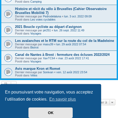
Posté dans
Camping
Histoire et récit du vélo à Bruxelles (Cahier Observatoire
Bruxelles Mobilité 7)
Dernier message par
Pedrodelaluna
«
lun. 3 oct. 2022 09:09
Posté dans
Les voies cyclables
2021 Boucle cycliste au départ d'avignon
Dernier message par
pir251
«
lun. 26 sept. 2022 11:49
Posté dans
Voyages
Les avalanches et le RTM sur la route du col de la Madeleine
Dernier message par
masu39
«
lun. 29 août 2022 07:54
Posté dans
Bistrot
Canal de Nantes à Brest : fermeture des écluses 2022/2024
Dernier message par
XavTC64
«
mar. 23 août 2022 17:41
Posté dans
Voyages
Avis marque Kron et Romet
Dernier message par
Sonivan
«
ven. 12 août 2022 23:54
Posté dans
Vélos
Page
1
sur
13
1
2
3
4
5
13
Suivante
En poursuivant votre navigation, vous acceptez
602 résultats trouvés
…
l’utilisation de cookies.
En savoir plus
Aller à
OK
Développé par
phpBB
® Forum Software © phpBB Limited
Traduit par
phpBB-fr.com