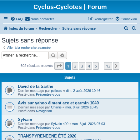
Cyclos-Cyclotes | Forum
FAQ
Nous contacter
S’enregistrer
Connexion
R
R
Index du forum
Rechercher
Sujets sans réponse
e
e
Sujets sans réponse
c
c
Aller à la recherche avancée
h
h
Rechercher
Recherche avancée
e
e
Page
1
sur
13
1
2
3
4
5
13
Suivante
602 résultats trouvés
r
r
…
c
c
Sujets
h
h
David de la Sarthe
e
e
Dernier message par
ptitlouis
«
dim. 2 août 2026 10:46
Posté dans
Présentez-vous
r
r
Avis sur yahoo élment ace et garmin 1040
Dernier message par
Charlie
«
mer. 8 juil. 2026 10:45
Posté dans
Navigation
Sylvain
Dernier message par
Sylvain 409
«
ven. 3 juil. 2026 07:03
Posté dans
Présentez-vous
TRANSPYRENEENE ÉTÉ 2026