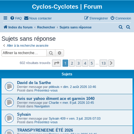
Cyclos-Cyclotes | Forum
FAQ
Nous contacter
S’enregistrer
Connexion
R
R
Index du forum
Rechercher
Sujets sans réponse
e
e
Sujets sans réponse
c
c
Aller à la recherche avancée
h
h
Rechercher
Recherche avancée
e
e
Page
1
sur
13
1
2
3
4
5
13
Suivante
602 résultats trouvés
r
r
…
c
c
Sujets
h
h
David de la Sarthe
e
e
Dernier message par
ptitlouis
«
dim. 2 août 2026 10:46
Posté dans
Présentez-vous
r
r
Avis sur yahoo élment ace et garmin 1040
Dernier message par
Charlie
«
mer. 8 juil. 2026 10:45
Posté dans
Navigation
Sylvain
Dernier message par
Sylvain 409
«
ven. 3 juil. 2026 07:03
Posté dans
Présentez-vous
TRANSPYRENEENE ÉTÉ 2026