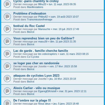
Cyclo: -paris chantilly le crotoy
Dernier message par
fifihu20
«
lun. 11 sept. 2023 09:35
Posté dans
Manifestations
Problème d'indexation
Dernier message par
Philou62
«
sam. 19 août 2023 10:07
Posté dans
Transmission/freinage
festival du Roc Castel
Dernier message par
Manouche
«
mer. 19 juil. 2023 17:49
Posté dans
Bistrot
Vous reprendrez bien un peu de Galibier?
Dernier message par
masu39
«
dim. 11 juin 2023 21:35
Posté dans
Bistrot
Lac de garde . famille cherche famille
Dernier message par
les velociraptors
«
sam. 11 mars 2023 08:15
Posté dans
Co-Cyclos
se loger pas cher en randonnée
Dernier message par
Josette
«
ven. 17 févr. 2023 15:58
Posté dans
Bistrot
attaques de cyclistes Lyon 2023
Dernier message par
Josette
«
jeu. 16 févr. 2023 20:18
Posté dans
Bistrot
Alexis Carlier - vélo ou musique
Dernier message par
EgaregEtKristell
«
mar. 31 janv. 2023 12:11
Posté dans
Bistrot
De l'ombre sur la plage !!!
Dernier message par
Nous deux
«
jeu. 5 janv. 2023 18:48