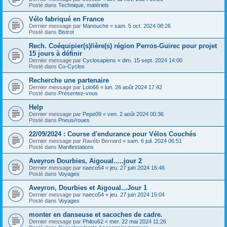
Posté dans
Technique, matériels
Vélo fabriqué en France
Dernier message par
Manouche
«
sam. 5 oct. 2024 08:26
Posté dans
Bistrot
Rech. Coéquipier(s)/ière(s) région Perros-Guirec pour projet
15 jours à définir
Dernier message par
Cyclosapiens
«
dim. 15 sept. 2024 14:00
Posté dans
Co-Cyclos
Recherche une partenaire
Dernier message par
Lolo66
«
lun. 26 août 2024 17:42
Posté dans
Présentez-vous
Help
Dernier message par
Pepe09
«
ven. 2 août 2024 00:36
Posté dans
Pneus/roues
22/09/2024 : Course d'endurance pour Vélos Couchés
Dernier message par
Ravélo Bernard
«
sam. 6 juil. 2024 06:51
Posté dans
Manifestations
Aveyron Dourbies, Aigoual.....jour 2
Dernier message par
naeco54
«
jeu. 27 juin 2024 16:46
Posté dans
Voyages
Aveyron, Dourbies et Aigoual...Jour 1
Dernier message par
naeco54
«
jeu. 27 juin 2024 15:04
Posté dans
Voyages
monter en danseuse et sacoches de cadre.
Dernier message par
Philou62
«
mer. 22 mai 2024 11:26