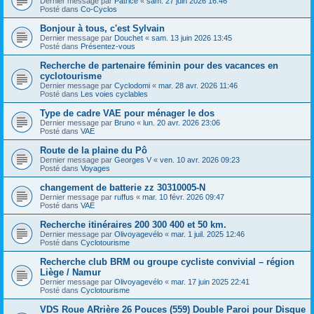
Dernier message par
Patrice
«
sam. 27 juin 2026 16:46
Posté dans
Co-Cyclos
Bonjour à tous, c'est Sylvain
Dernier message par
Douchet
«
sam. 13 juin 2026 13:45
Posté dans
Présentez-vous
Recherche de partenaire féminin pour des vacances en
cyclotourisme
Dernier message par
Cyclodomi
«
mar. 28 avr. 2026 11:46
Posté dans
Les voies cyclables
Type de cadre VAE pour ménager le dos
Dernier message par
Bruno
«
lun. 20 avr. 2026 23:06
Posté dans
VAE
Route de la plaine du Pô
Dernier message par
Georges V
«
ven. 10 avr. 2026 09:23
Posté dans
Voyages
changement de batterie zz 30310005-N
Dernier message par
ruffus
«
mar. 10 févr. 2026 09:47
Posté dans
VAE
Recherche itinéraires 200 300 400 et 50 km.
Dernier message par
Olivoyagevélo
«
mar. 1 juil. 2025 12:46
Posté dans
Cyclotourisme
Recherche club BRM ou groupe cycliste convivial – région
Liège / Namur
Dernier message par
Olivoyagevélo
«
mar. 17 juin 2025 22:41
Posté dans
Cyclotourisme
VDS Roue ARrière 26 Pouces (559) Double Paroi pour Disque