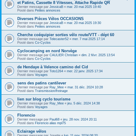
et Patins, Cassette 8 Vitesses, Attache Rapide QR
Dernier message par
JessicaB
«
mar. 20 mai 2025 19:40
Posté dans
Petites annonces
Diverses Pièces Vélos OCCASIONS
Dernier message par
JessicaB
«
mar. 20 mai 2025 19:30
Posté dans
Petites annonces
Cherche coéquipier sorties vélo route/VTT - dépt 60
Dernier message par
Telecaster52
«
mer. 7 mai 2025 17:14
Posté dans
Co-Cyclos
Cyclocamping en nord Norvège
Dernier message par
CAULIER Christian
«
dim. 2 févr. 2025 13:54
Posté dans
Co-Cyclos
de Hendaye à Velence camino del Cid
Dernier message par
Toto1264
«
mer. 22 janv. 2025 17:34
Posté dans
Voyages
sens des patins cantilever
Dernier message par
Ray_Mee
«
mar. 31 déc. 2024 10:28
Posté dans
Transmission/freinage
lien sur blog cyclo tourisme
Dernier message par
Ray_Mee
«
jeu. 5 déc. 2024 14:38
Posté dans
Voyages
Florencio
Dernier message par
Paul68
«
jeu. 28 nov. 2024 20:11
Posté dans
Florencio alias mpl75
Eclairage vélos
Dernier message par
Josette
«
lun. 11 nov. 2024 08:20