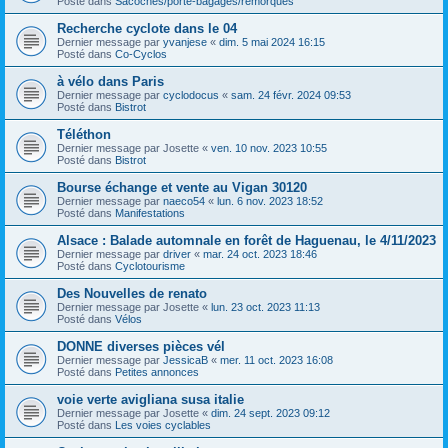
Posté dans
Sacoches/porte-bagages/remorques
Recherche cyclote dans le 04
Dernier message par
yvanjese
«
dim. 5 mai 2024 16:15
Posté dans
Co-Cyclos
à vélo dans Paris
Dernier message par
cyclodocus
«
sam. 24 févr. 2024 09:53
Posté dans
Bistrot
Téléthon
Dernier message par
Josette
«
ven. 10 nov. 2023 10:55
Posté dans
Bistrot
Bourse échange et vente au Vigan 30120
Dernier message par
naeco54
«
lun. 6 nov. 2023 18:52
Posté dans
Manifestations
Alsace : Balade automnale en forêt de Haguenau, le 4/11/2023
Dernier message par
driver
«
mar. 24 oct. 2023 18:46
Posté dans
Cyclotourisme
Des Nouvelles de renato
Dernier message par
Josette
«
lun. 23 oct. 2023 11:13
Posté dans
Vélos
DONNE diverses pièces vél
Dernier message par
JessicaB
«
mer. 11 oct. 2023 16:08
Posté dans
Petites annonces
voie verte avigliana susa italie
Dernier message par
Josette
«
dim. 24 sept. 2023 09:12
Posté dans
Les voies cyclables