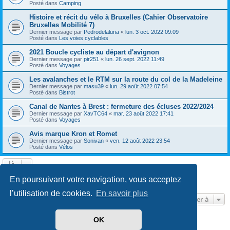
Posté dans
Camping
Histoire et récit du vélo à Bruxelles (Cahier Observatoire
Bruxelles Mobilité 7)
Dernier message par
Pedrodelaluna
«
lun. 3 oct. 2022 09:09
Posté dans
Les voies cyclables
2021 Boucle cycliste au départ d'avignon
Dernier message par
pir251
«
lun. 26 sept. 2022 11:49
Posté dans
Voyages
Les avalanches et le RTM sur la route du col de la Madeleine
Dernier message par
masu39
«
lun. 29 août 2022 07:54
Posté dans
Bistrot
Canal de Nantes à Brest : fermeture des écluses 2022/2024
Dernier message par
XavTC64
«
mar. 23 août 2022 17:41
Posté dans
Voyages
Avis marque Kron et Romet
Dernier message par
Sonivan
«
ven. 12 août 2022 23:54
Posté dans
Vélos
Page
1
sur
13
1
2
3
4
5
13
Suivante
En poursuivant votre navigation, vous acceptez
602 résultats trouvés
…
l’utilisation de cookies.
En savoir plus
Aller à
OK
Développé par
phpBB
® Forum Software © phpBB Limited
Traduit par
phpBB-fr.com