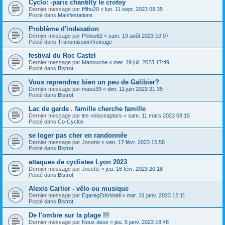
Cyclo: -paris chantilly le crotoy
Dernier message par
fifihu20
«
lun. 11 sept. 2023 09:35
Posté dans
Manifestations
Problème d'indexation
Dernier message par
Philou62
«
sam. 19 août 2023 10:07
Posté dans
Transmission/freinage
festival du Roc Castel
Dernier message par
Manouche
«
mer. 19 juil. 2023 17:49
Posté dans
Bistrot
Vous reprendrez bien un peu de Galibier?
Dernier message par
masu39
«
dim. 11 juin 2023 21:35
Posté dans
Bistrot
Lac de garde . famille cherche famille
Dernier message par
les velociraptors
«
sam. 11 mars 2023 08:15
Posté dans
Co-Cyclos
se loger pas cher en randonnée
Dernier message par
Josette
«
ven. 17 févr. 2023 15:58
Posté dans
Bistrot
attaques de cyclistes Lyon 2023
Dernier message par
Josette
«
jeu. 16 févr. 2023 20:18
Posté dans
Bistrot
Alexis Carlier - vélo ou musique
Dernier message par
EgaregEtKristell
«
mar. 31 janv. 2023 12:11
Posté dans
Bistrot
De l'ombre sur la plage !!!
Dernier message par
Nous deux
«
jeu. 5 janv. 2023 18:48