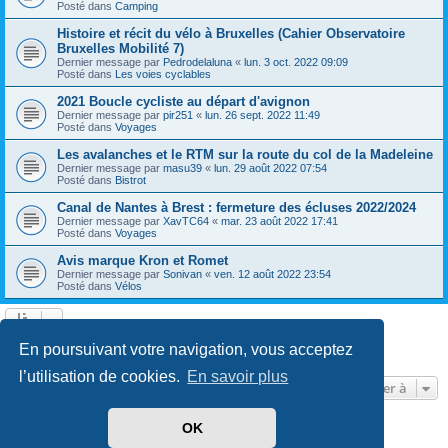
Posté dans
Camping
Histoire et récit du vélo à Bruxelles (Cahier Observatoire
Bruxelles Mobilité 7)
Dernier message par
Pedrodelaluna
«
lun. 3 oct. 2022 09:09
Posté dans
Les voies cyclables
2021 Boucle cycliste au départ d'avignon
Dernier message par
pir251
«
lun. 26 sept. 2022 11:49
Posté dans
Voyages
Les avalanches et le RTM sur la route du col de la Madeleine
Dernier message par
masu39
«
lun. 29 août 2022 07:54
Posté dans
Bistrot
Canal de Nantes à Brest : fermeture des écluses 2022/2024
Dernier message par
XavTC64
«
mar. 23 août 2022 17:41
Posté dans
Voyages
Avis marque Kron et Romet
Dernier message par
Sonivan
«
ven. 12 août 2022 23:54
Posté dans
Vélos
Page
1
sur
13
1
2
3
4
5
13
Suivante
En poursuivant votre navigation, vous acceptez
602 résultats trouvés
…
l’utilisation de cookies.
En savoir plus
Aller à
OK
Développé par
phpBB
® Forum Software © phpBB Limited
Traduit par
phpBB-fr.com