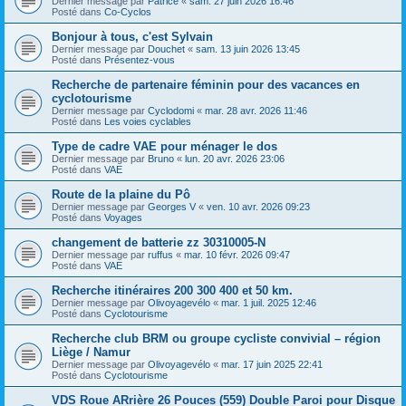
Dernier message par
Patrice
«
sam. 27 juin 2026 16:46
Posté dans
Co-Cyclos
Bonjour à tous, c'est Sylvain
Dernier message par
Douchet
«
sam. 13 juin 2026 13:45
Posté dans
Présentez-vous
Recherche de partenaire féminin pour des vacances en
cyclotourisme
Dernier message par
Cyclodomi
«
mar. 28 avr. 2026 11:46
Posté dans
Les voies cyclables
Type de cadre VAE pour ménager le dos
Dernier message par
Bruno
«
lun. 20 avr. 2026 23:06
Posté dans
VAE
Route de la plaine du Pô
Dernier message par
Georges V
«
ven. 10 avr. 2026 09:23
Posté dans
Voyages
changement de batterie zz 30310005-N
Dernier message par
ruffus
«
mar. 10 févr. 2026 09:47
Posté dans
VAE
Recherche itinéraires 200 300 400 et 50 km.
Dernier message par
Olivoyagevélo
«
mar. 1 juil. 2025 12:46
Posté dans
Cyclotourisme
Recherche club BRM ou groupe cycliste convivial – région
Liège / Namur
Dernier message par
Olivoyagevélo
«
mar. 17 juin 2025 22:41
Posté dans
Cyclotourisme
VDS Roue ARrière 26 Pouces (559) Double Paroi pour Disque