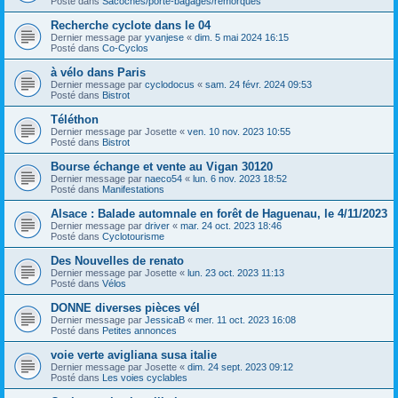
Posté dans
Sacoches/porte-bagages/remorques
Recherche cyclote dans le 04
Dernier message par
yvanjese
«
dim. 5 mai 2024 16:15
Posté dans
Co-Cyclos
à vélo dans Paris
Dernier message par
cyclodocus
«
sam. 24 févr. 2024 09:53
Posté dans
Bistrot
Téléthon
Dernier message par
Josette
«
ven. 10 nov. 2023 10:55
Posté dans
Bistrot
Bourse échange et vente au Vigan 30120
Dernier message par
naeco54
«
lun. 6 nov. 2023 18:52
Posté dans
Manifestations
Alsace : Balade automnale en forêt de Haguenau, le 4/11/2023
Dernier message par
driver
«
mar. 24 oct. 2023 18:46
Posté dans
Cyclotourisme
Des Nouvelles de renato
Dernier message par
Josette
«
lun. 23 oct. 2023 11:13
Posté dans
Vélos
DONNE diverses pièces vél
Dernier message par
JessicaB
«
mer. 11 oct. 2023 16:08
Posté dans
Petites annonces
voie verte avigliana susa italie
Dernier message par
Josette
«
dim. 24 sept. 2023 09:12
Posté dans
Les voies cyclables