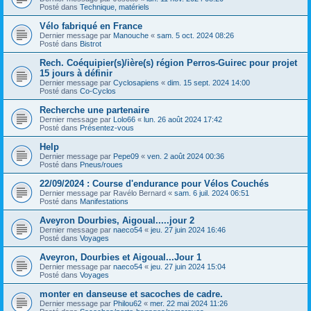
Posté dans
Technique, matériels
Vélo fabriqué en France
Dernier message par
Manouche
«
sam. 5 oct. 2024 08:26
Posté dans
Bistrot
Rech. Coéquipier(s)/ière(s) région Perros-Guirec pour projet
15 jours à définir
Dernier message par
Cyclosapiens
«
dim. 15 sept. 2024 14:00
Posté dans
Co-Cyclos
Recherche une partenaire
Dernier message par
Lolo66
«
lun. 26 août 2024 17:42
Posté dans
Présentez-vous
Help
Dernier message par
Pepe09
«
ven. 2 août 2024 00:36
Posté dans
Pneus/roues
22/09/2024 : Course d'endurance pour Vélos Couchés
Dernier message par
Ravélo Bernard
«
sam. 6 juil. 2024 06:51
Posté dans
Manifestations
Aveyron Dourbies, Aigoual.....jour 2
Dernier message par
naeco54
«
jeu. 27 juin 2024 16:46
Posté dans
Voyages
Aveyron, Dourbies et Aigoual...Jour 1
Dernier message par
naeco54
«
jeu. 27 juin 2024 15:04
Posté dans
Voyages
monter en danseuse et sacoches de cadre.
Dernier message par
Philou62
«
mer. 22 mai 2024 11:26