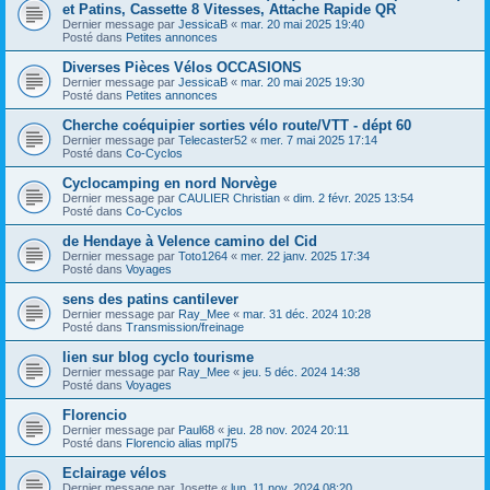
et Patins, Cassette 8 Vitesses, Attache Rapide QR
Dernier message par
JessicaB
«
mar. 20 mai 2025 19:40
Posté dans
Petites annonces
Diverses Pièces Vélos OCCASIONS
Dernier message par
JessicaB
«
mar. 20 mai 2025 19:30
Posté dans
Petites annonces
Cherche coéquipier sorties vélo route/VTT - dépt 60
Dernier message par
Telecaster52
«
mer. 7 mai 2025 17:14
Posté dans
Co-Cyclos
Cyclocamping en nord Norvège
Dernier message par
CAULIER Christian
«
dim. 2 févr. 2025 13:54
Posté dans
Co-Cyclos
de Hendaye à Velence camino del Cid
Dernier message par
Toto1264
«
mer. 22 janv. 2025 17:34
Posté dans
Voyages
sens des patins cantilever
Dernier message par
Ray_Mee
«
mar. 31 déc. 2024 10:28
Posté dans
Transmission/freinage
lien sur blog cyclo tourisme
Dernier message par
Ray_Mee
«
jeu. 5 déc. 2024 14:38
Posté dans
Voyages
Florencio
Dernier message par
Paul68
«
jeu. 28 nov. 2024 20:11
Posté dans
Florencio alias mpl75
Eclairage vélos
Dernier message par
Josette
«
lun. 11 nov. 2024 08:20