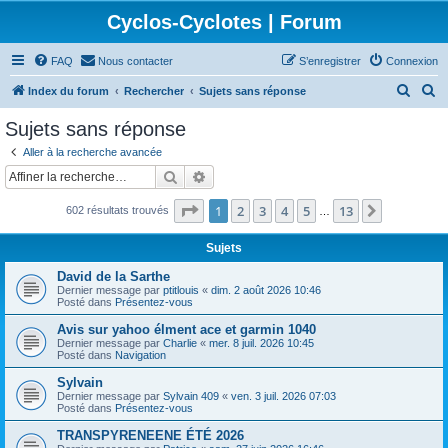
Cyclos-Cyclotes | Forum
FAQ
Nous contacter
S’enregistrer
Connexion
R
R
Index du forum
Rechercher
Sujets sans réponse
e
e
Sujets sans réponse
c
c
Aller à la recherche avancée
h
h
Rechercher
Recherche avancée
e
e
Page
1
sur
13
1
2
3
4
5
13
Suivante
602 résultats trouvés
r
r
…
c
c
Sujets
h
h
David de la Sarthe
e
e
Dernier message par
ptitlouis
«
dim. 2 août 2026 10:46
Posté dans
Présentez-vous
r
r
Avis sur yahoo élment ace et garmin 1040
Dernier message par
Charlie
«
mer. 8 juil. 2026 10:45
Posté dans
Navigation
Sylvain
Dernier message par
Sylvain 409
«
ven. 3 juil. 2026 07:03
Posté dans
Présentez-vous
TRANSPYRENEENE ÉTÉ 2026