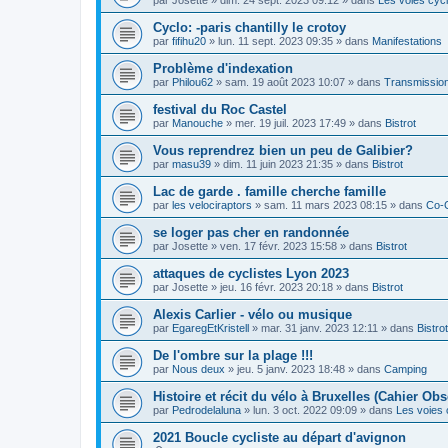
Cyclo: -paris chantilly le crotoy
par
fifihu20
»
lun. 11 sept. 2023 09:35
» dans
Manifestations
Problème d'indexation
par
Philou62
»
sam. 19 août 2023 10:07
» dans
Transmission
festival du Roc Castel
par
Manouche
»
mer. 19 juil. 2023 17:49
» dans
Bistrot
Vous reprendrez bien un peu de Galibier?
par
masu39
»
dim. 11 juin 2023 21:35
» dans
Bistrot
Lac de garde . famille cherche famille
par
les velociraptors
»
sam. 11 mars 2023 08:15
» dans
Co-
se loger pas cher en randonnée
par
Josette
»
ven. 17 févr. 2023 15:58
» dans
Bistrot
attaques de cyclistes Lyon 2023
par
Josette
»
jeu. 16 févr. 2023 20:18
» dans
Bistrot
Alexis Carlier - vélo ou musique
par
EgaregEtKristell
»
mar. 31 janv. 2023 12:11
» dans
Bistrot
De l'ombre sur la plage !!!
par
Nous deux
»
jeu. 5 janv. 2023 18:48
» dans
Camping
Histoire et récit du vélo à Bruxelles (Cahier Obs
par
Pedrodelaluna
»
lun. 3 oct. 2022 09:09
» dans
Les voies 
2021 Boucle cycliste au départ d'avignon