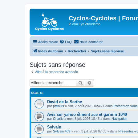
Cyclos-Cyclotes | Foru
le vrai Cyclotourisme
Accès rapide
FAQ
Nous contacter
Index du forum
Rechercher
Sujets sans réponse
Sujets sans réponse
Aller à la recherche avancée
Rechercher
Recherche avancée
SUJETS
David de la Sarthe
par
ptitlouis
»
dim. 2 août 2026 10:46
» dans
Présentez-vous
Avis sur yahoo élment ace et garmin 1040
par
Charlie
»
mer. 8 juil. 2026 10:45
» dans
Navigation
Sylvain
par
Sylvain 409
»
ven. 3 juil. 2026 07:03
» dans
Présentez-v