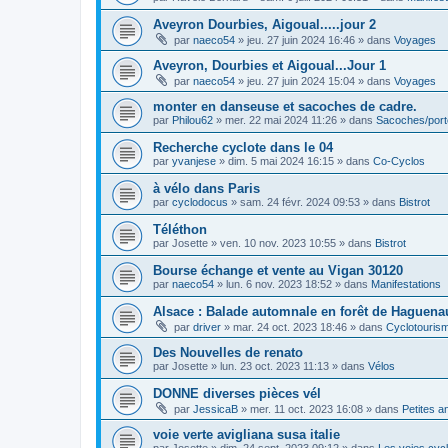
Aveyron Dourbies, Aigoual.....jour 2
par
naeco54
»
jeu. 27 juin 2024 16:46
» dans
Voyages
Aveyron, Dourbies et Aigoual...Jour 1
par
naeco54
»
jeu. 27 juin 2024 15:04
» dans
Voyages
monter en danseuse et sacoches de cadre.
par
Philou62
»
mer. 22 mai 2024 11:26
» dans
Sacoches/por
Recherche cyclote dans le 04
par
yvanjese
»
dim. 5 mai 2024 16:15
» dans
Co-Cyclos
à vélo dans Paris
par
cyclodocus
»
sam. 24 févr. 2024 09:53
» dans
Bistrot
Téléthon
par
Josette
»
ven. 10 nov. 2023 10:55
» dans
Bistrot
Bourse échange et vente au Vigan 30120
par
naeco54
»
lun. 6 nov. 2023 18:52
» dans
Manifestations
Alsace : Balade automnale en forêt de Haguenau
par
driver
»
mar. 24 oct. 2023 18:46
» dans
Cyclotouris
Des Nouvelles de renato
par
Josette
»
lun. 23 oct. 2023 11:13
» dans
Vélos
DONNE diverses pièces vél
par
JessicaB
»
mer. 11 oct. 2023 16:08
» dans
Petites 
voie verte avigliana susa italie
par
Josette
»
dim. 24 sept. 2023 09:12
» dans
Les voies cyc