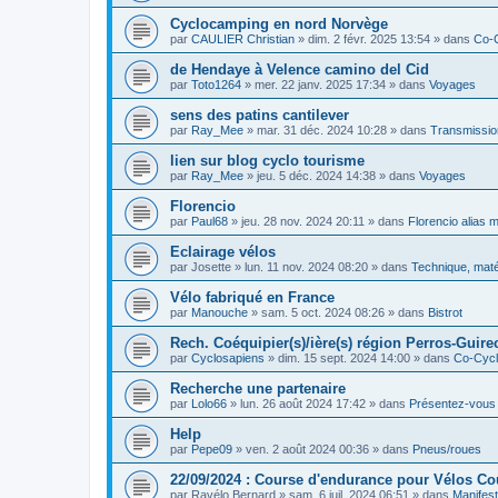
Cyclocamping en nord Norvège
par
CAULIER Christian
»
dim. 2 févr. 2025 13:54
» dans
Co-
de Hendaye à Velence camino del Cid
par
Toto1264
»
mer. 22 janv. 2025 17:34
» dans
Voyages
sens des patins cantilever
par
Ray_Mee
»
mar. 31 déc. 2024 10:28
» dans
Transmissio
lien sur blog cyclo tourisme
par
Ray_Mee
»
jeu. 5 déc. 2024 14:38
» dans
Voyages
Florencio
par
Paul68
»
jeu. 28 nov. 2024 20:11
» dans
Florencio alias 
Eclairage vélos
par
Josette
»
lun. 11 nov. 2024 08:20
» dans
Technique, maté
Vélo fabriqué en France
par
Manouche
»
sam. 5 oct. 2024 08:26
» dans
Bistrot
Rech. Coéquipier(s)/ière(s) région Perros-Guirec
par
Cyclosapiens
»
dim. 15 sept. 2024 14:00
» dans
Co-Cyc
Recherche une partenaire
par
Lolo66
»
lun. 26 août 2024 17:42
» dans
Présentez-vous
Help
par
Pepe09
»
ven. 2 août 2024 00:36
» dans
Pneus/roues
22/09/2024 : Course d'endurance pour Vélos C
par
Ravélo Bernard
»
sam. 6 juil. 2024 06:51
» dans
Manifest