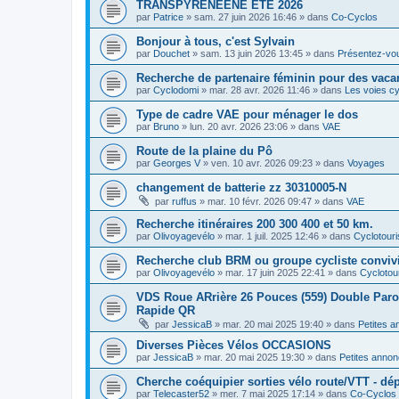
TRANSPYRENEENE ÉTÉ 2026
par
Patrice
»
sam. 27 juin 2026 16:46
» dans
Co-Cyclos
Bonjour à tous, c'est Sylvain
par
Douchet
»
sam. 13 juin 2026 13:45
» dans
Présentez-vo
Recherche de partenaire féminin pour des vaca
par
Cyclodomi
»
mar. 28 avr. 2026 11:46
» dans
Les voies cy
Type de cadre VAE pour ménager le dos
par
Bruno
»
lun. 20 avr. 2026 23:06
» dans
VAE
Route de la plaine du Pô
par
Georges V
»
ven. 10 avr. 2026 09:23
» dans
Voyages
changement de batterie zz 30310005-N
par
ruffus
»
mar. 10 févr. 2026 09:47
» dans
VAE
Recherche itinéraires 200 300 400 et 50 km.
par
Olivoyagevélo
»
mar. 1 juil. 2025 12:46
» dans
Cyclotour
Recherche club BRM ou groupe cycliste convivi
par
Olivoyagevélo
»
mar. 17 juin 2025 22:41
» dans
Cyclotou
VDS Roue ARrière 26 Pouces (559) Double Paroi 
Rapide QR
par
JessicaB
»
mar. 20 mai 2025 19:40
» dans
Petites 
Diverses Pièces Vélos OCCASIONS
par
JessicaB
»
mar. 20 mai 2025 19:30
» dans
Petites anno
Cherche coéquipier sorties vélo route/VTT - dép
par
Telecaster52
»
mer. 7 mai 2025 17:14
» dans
Co-Cyclos