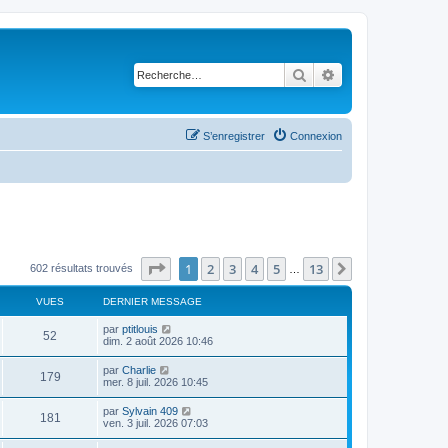
Rechercher
Recherche avancé
S’enregistrer
Connexion
Page
1
sur
13
1
2
3
4
5
13
Suivante
602 résultats trouvés
…
VUES
DERNIER MESSAGE
D
par
ptitlouis
V
52
e
dim. 2 août 2026 10:46
r
u
n
D
par
Charlie
V
179
i
e
mer. 8 juil. 2026 10:45
e
e
r
r
u
n
D
par
Sylvain 409
s
m
V
181
i
e
ven. 3 juil. 2026 07:03
e
e
e
r
s
r
u
n
s