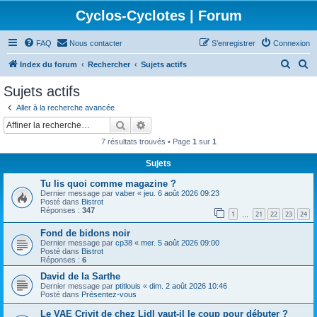
Cyclos-Cyclotes | Forum
FAQ
Nous contacter
S’enregistrer
Connexion
R
R
Index du forum
Rechercher
Sujets actifs
e
e
Sujets actifs
c
c
Aller à la recherche avancée
h
h
Rechercher
Recherche avancée
e
e
7 résultats trouvés • Page
1
sur
1
r
r
Sujets
c
c
Tu lis quoi comme magazine ?
h
h
Dernier message par
vaber
«
jeu. 6 août 2026 09:23
e
e
Posté dans
Bistrot
Réponses :
347
1
21
22
23
24
…
r
r
Fond de bidons noir
Dernier message par
cp38
«
mer. 5 août 2026 09:00
Posté dans
Bistrot
Réponses :
6
David de la Sarthe
Dernier message par
ptitlouis
«
dim. 2 août 2026 10:46
Posté dans
Présentez-vous
Le VAE Crivit de chez Lidl vaut-il le coup pour débuter ?