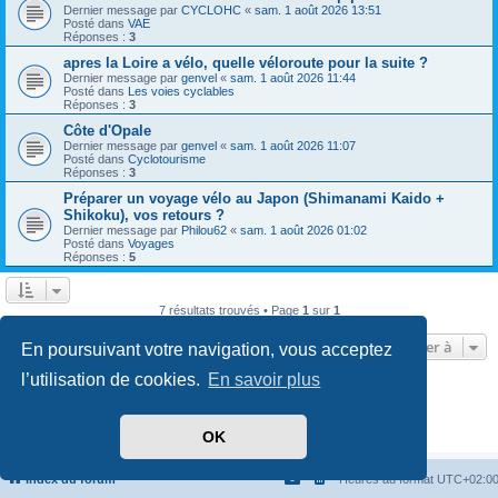
Dernier message par
CYCLOHC
«
sam. 1 août 2026 13:51
Posté dans
VAE
Réponses :
3
apres la Loire a vélo, quelle véloroute pour la suite ?
Dernier message par
genvel
«
sam. 1 août 2026 11:44
Posté dans
Les voies cyclables
Réponses :
3
Côte d'Opale
Dernier message par
genvel
«
sam. 1 août 2026 11:07
Posté dans
Cyclotourisme
Réponses :
3
Préparer un voyage vélo au Japon (Shimanami Kaido +
Shikoku), vos retours ?
Dernier message par
Philou62
«
sam. 1 août 2026 01:02
Posté dans
Voyages
Réponses :
5
7 résultats trouvés • Page
1
sur
1
Aller à
En poursuivant votre navigation, vous acceptez
l’utilisation de cookies.
En savoir plus
Développé par
phpBB
® Forum Software © phpBB Limited
Traduit par
phpBB-fr.com
Confidentialité
|
Conditions
OK
Index du forum
Heures au format
UTC+02:0