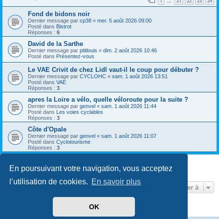
1
21
22
23
24
…
Fond de bidons noir
Dernier message par
cp38
«
mer. 5 août 2026 09:00
Posté dans
Bistrot
Réponses :
6
David de la Sarthe
Dernier message par
ptitlouis
«
dim. 2 août 2026 10:46
Posté dans
Présentez-vous
Le VAE Crivit de chez Lidl vaut-il le coup pour débuter ?
Dernier message par
CYCLOHC
«
sam. 1 août 2026 13:51
Posté dans
VAE
Réponses :
3
apres la Loire a vélo, quelle véloroute pour la suite ?
Dernier message par
genvel
«
sam. 1 août 2026 11:44
Posté dans
Les voies cyclables
Réponses :
3
Côte d'Opale
Dernier message par
genvel
«
sam. 1 août 2026 11:07
Posté dans
Cyclotourisme
Réponses :
3
En poursuivant votre navigation, vous acceptez
8 résultats trouvés • Page
1
sur
1
l’utilisation de cookies.
En savoir plus
Aller à
OK
Développé par
phpBB
® Forum Software © phpBB Limited
Traduit par
phpBB-fr.com