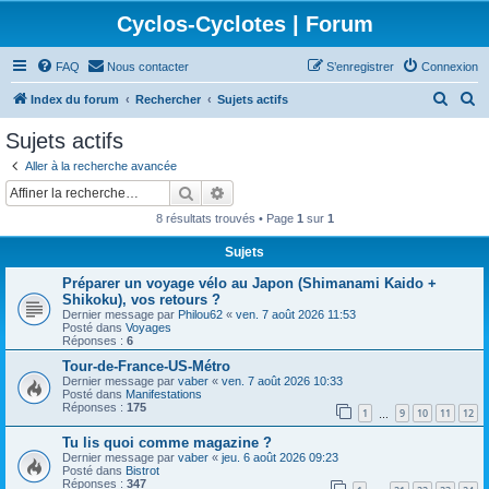
Cyclos-Cyclotes | Forum
FAQ
Nous contacter
S’enregistrer
Connexion
R
R
Index du forum
Rechercher
Sujets actifs
e
e
Sujets actifs
c
c
Aller à la recherche avancée
h
h
Rechercher
Recherche avancée
e
e
8 résultats trouvés • Page
1
sur
1
r
r
Sujets
c
c
Préparer un voyage vélo au Japon (Shimanami Kaido +
h
h
Shikoku), vos retours ?
e
e
Dernier message par
Philou62
«
ven. 7 août 2026 11:53
Posté dans
Voyages
r
r
Réponses :
6
Tour-de-France-US-Métro
Dernier message par
vaber
«
ven. 7 août 2026 10:33
Posté dans
Manifestations
Réponses :
175
1
9
10
11
12
…
Tu lis quoi comme magazine ?
Dernier message par
vaber
«
jeu. 6 août 2026 09:23
Posté dans
Bistrot
Réponses :
347