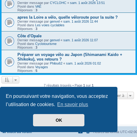
Dernier message par
CYCLOHC
«
sam. 1 août 2026 13:51
Posté dans
VAE
Réponses :
3
apres la Loire a vélo, quelle véloroute pour la suite ?
Dernier message par
genvel
«
sam. 1 août 2026 11:44
Posté dans
Les voies cyclables
Réponses :
3
Côte d'Opale
Dernier message par
genvel
«
sam. 1 août 2026 11:07
Posté dans
Cyclotourisme
Réponses :
3
Préparer un voyage vélo au Japon (Shimanami Kaido +
Shikoku), vos retours ?
Dernier message par
Philou62
«
sam. 1 août 2026 01:02
Posté dans
Voyages
Réponses :
5
7 résultats trouvés • Page
1
sur
1
Aller à
En poursuivant votre navigation, vous acceptez
l’utilisation de cookies.
En savoir plus
Développé par
phpBB
® Forum Software © phpBB Limited
Traduit par
phpBB-fr.com
Confidentialité
|
Conditions
OK
Index du forum
Heures au format
UTC+02:0