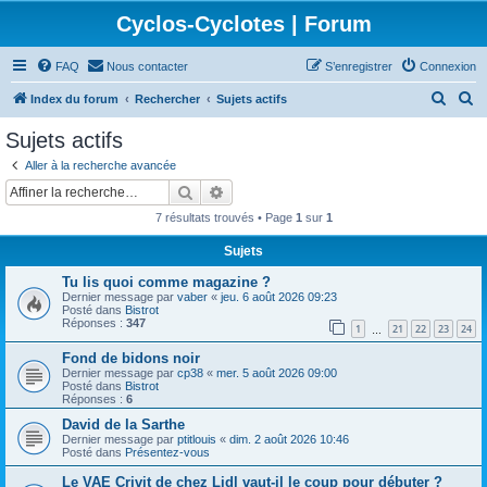
Cyclos-Cyclotes | Forum
FAQ
Nous contacter
S’enregistrer
Connexion
R
R
Index du forum
Rechercher
Sujets actifs
e
e
Sujets actifs
c
c
Aller à la recherche avancée
h
h
Rechercher
Recherche avancée
e
e
7 résultats trouvés • Page
1
sur
1
r
r
Sujets
c
c
Tu lis quoi comme magazine ?
h
h
Dernier message par
vaber
«
jeu. 6 août 2026 09:23
e
e
Posté dans
Bistrot
Réponses :
347
1
21
22
23
24
…
r
r
Fond de bidons noir
Dernier message par
cp38
«
mer. 5 août 2026 09:00
Posté dans
Bistrot
Réponses :
6
David de la Sarthe
Dernier message par
ptitlouis
«
dim. 2 août 2026 10:46
Posté dans
Présentez-vous
Le VAE Crivit de chez Lidl vaut-il le coup pour débuter ?