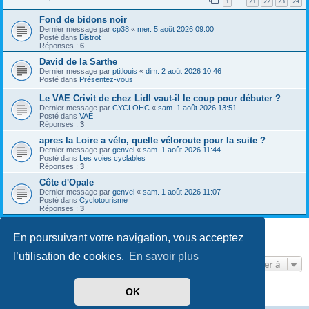
1
21
22
23
24
…
Fond de bidons noir
Dernier message par
cp38
«
mer. 5 août 2026 09:00
Posté dans
Bistrot
Réponses :
6
David de la Sarthe
Dernier message par
ptitlouis
«
dim. 2 août 2026 10:46
Posté dans
Présentez-vous
Le VAE Crivit de chez Lidl vaut-il le coup pour débuter ?
Dernier message par
CYCLOHC
«
sam. 1 août 2026 13:51
Posté dans
VAE
Réponses :
3
apres la Loire a vélo, quelle véloroute pour la suite ?
Dernier message par
genvel
«
sam. 1 août 2026 11:44
Posté dans
Les voies cyclables
Réponses :
3
Côte d'Opale
Dernier message par
genvel
«
sam. 1 août 2026 11:07
Posté dans
Cyclotourisme
Réponses :
3
En poursuivant votre navigation, vous acceptez
8 résultats trouvés • Page
1
sur
1
l’utilisation de cookies.
En savoir plus
Aller à
OK
Développé par
phpBB
® Forum Software © phpBB Limited
Traduit par
phpBB-fr.com