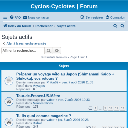
Cyclos-Cyclotes | Forum
FAQ
Nous contacter
S’enregistrer
Connexion
R
R
Index du forum
Rechercher
Sujets actifs
e
e
Sujets actifs
c
c
Aller à la recherche avancée
h
h
Rechercher
Recherche avancée
e
e
8 résultats trouvés • Page
1
sur
1
r
r
Sujets
c
c
Préparer un voyage vélo au Japon (Shimanami Kaido +
h
h
Shikoku), vos retours ?
e
e
Dernier message par
Philou62
«
ven. 7 août 2026 11:53
Posté dans
Voyages
r
r
Réponses :
6
Tour-de-France-US-Métro
Dernier message par
vaber
«
ven. 7 août 2026 10:33
Posté dans
Manifestations
Réponses :
175
1
9
10
11
12
…
Tu lis quoi comme magazine ?
Dernier message par
vaber
«
jeu. 6 août 2026 09:23
Posté dans
Bistrot
Réponses :
347