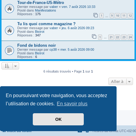
Tour-de-France-US-Métro
Dernier message par
vaber
«
ven. 7 août 2026 10:33
Posté dans
Manifestations
Réponses :
175
1
9
10
11
12
…
Tu lis quoi comme magazine ?
Dernier message par
vaber
«
jeu. 6 août 2026 09:23
Posté dans
Bistrot
Réponses :
347
1
21
22
23
24
…
Fond de bidons noir
Dernier message par
cp38
«
mer. 5 août 2026 09:00
Posté dans
Bistrot
Réponses :
6
6 résultats trouvés • Page
1
sur
1
Aller à
Développé par
phpBB
® Forum Software © phpBB Limited
En poursuivant votre navigation, vous acceptez
Traduit par
phpBB-fr.com
l’utilisation de cookies.
En savoir plus
Confidentialité
|
Conditions
OK
Index du forum
Heures au format
UTC+02:0