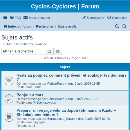
Cyclos-Cyclotes | Forum
FAQ
Nous contacter
S’enregistrer
Connexion
R
R
Index du forum
Rechercher
Sujets actifs
e
e
Sujets actifs
c
c
Aller à la recherche avancée
h
h
Rechercher
Recherche avancée
e
e
6 résultats trouvés • Page
1
sur
1
r
r
Sujets
c
c
Kyste au poignet, comment prévenir et soulager les douleurs
h
h
?
e
e
Dernier message par
PédaleRose
«
dim. 9 août 2026 15:55
Posté dans
Santé
r
r
Bonjour à tous
Dernier message par
PédaleRose
«
dim. 9 août 2026 13:21
Posté dans
Présentez-vous
Préparer un voyage vélo au Japon (Shimanami Kaido +
Shikoku), vos retours ?
Dernier message par
Baroudeuse_Sarah
«
dim. 9 août 2026 02:40
Posté dans
Voyages
Réponses :
7