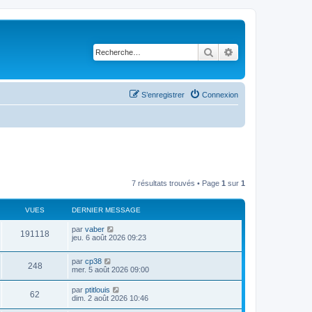
Rechercher
Recherche avancé
S’enregistrer
Connexion
7 résultats trouvés • Page
1
sur
1
VUES
DERNIER MESSAGE
D
par
vaber
V
191118
e
jeu. 6 août 2026 09:23
r
u
n
D
par
cp38
i
V
248
e
e
mer. 5 août 2026 09:00
e
r
r
u
n
s
m
D
par
ptitlouis
V
62
i
e
e
dim. 2 août 2026 10:46
e
e
s
r
r
s