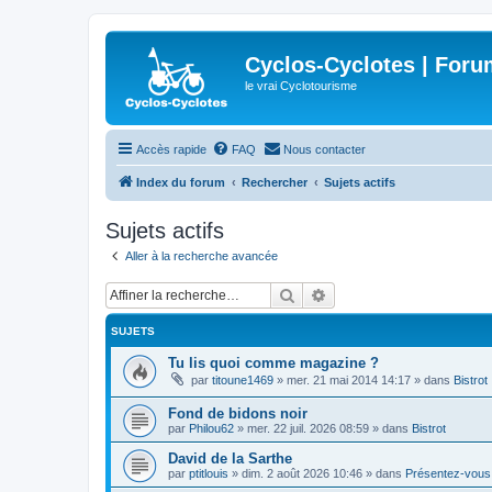
Cyclos-Cyclotes | Foru
le vrai Cyclotourisme
Accès rapide
FAQ
Nous contacter
Index du forum
Rechercher
Sujets actifs
Sujets actifs
Aller à la recherche avancée
Rechercher
Recherche avancée
SUJETS
Tu lis quoi comme magazine ?
par
titoune1469
»
mer. 21 mai 2014 14:17
» dans
Bistrot
Fond de bidons noir
par
Philou62
»
mer. 22 juil. 2026 08:59
» dans
Bistrot
David de la Sarthe
par
ptitlouis
»
dim. 2 août 2026 10:46
» dans
Présentez-vous