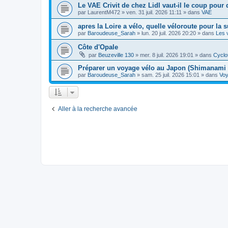
Le VAE Crivit de chez Lidl vaut-il le coup pour 
par
LaurentM472
»
ven. 31 juil. 2026 11:11
» dans
VAE
apres la Loire a vélo, quelle véloroute pour la s
par
Baroudeuse_Sarah
»
lun. 20 juil. 2026 20:20
» dans
Les 
Côte d'Opale
par
Beuzeville 130
»
mer. 8 juil. 2026 19:01
» dans
Cyclo
Préparer un voyage vélo au Japon (Shimanami 
par
Baroudeuse_Sarah
»
sam. 25 juil. 2026 15:01
» dans
Vo
Aller à la recherche avancée