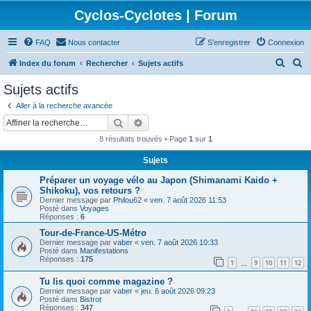
Cyclos-Cyclotes | Forum
FAQ
Nous contacter
S’enregistrer
Connexion
R
R
Index du forum
Rechercher
Sujets actifs
e
e
Sujets actifs
c
c
Aller à la recherche avancée
h
h
Rechercher
Recherche avancée
e
e
8 résultats trouvés • Page
1
sur
1
r
r
Sujets
c
c
Préparer un voyage vélo au Japon (Shimanami Kaido +
h
h
Shikoku), vos retours ?
e
e
Dernier message par
Philou62
«
ven. 7 août 2026 11:53
Posté dans
Voyages
r
r
Réponses :
6
Tour-de-France-US-Métro
Dernier message par
vaber
«
ven. 7 août 2026 10:33
Posté dans
Manifestations
Réponses :
175
1
9
10
11
12
…
Tu lis quoi comme magazine ?
Dernier message par
vaber
«
jeu. 6 août 2026 09:23
Posté dans
Bistrot
Réponses :
347