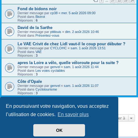
1
21
22
23
24
…
Fond de bidons noir
Dernier message par
cp38
«
mer. 5 août 2026 09:00
Posté dans
Bistrot
Réponses :
6
David de la Sarthe
Dernier message par
ptitlouis
«
dim. 2 août 2026 10:46
Posté dans
Présentez-vous
Le VAE Crivit de chez Lidl vaut-il le coup pour débuter ?
Dernier message par
CYCLOHC
«
sam. 1 août 2026 13:51
Posté dans
VAE
Réponses :
3
apres la Loire a vélo, quelle véloroute pour la suite ?
Dernier message par
genvel
«
sam. 1 août 2026 11:44
Posté dans
Les voies cyclables
Réponses :
3
Côte d'Opale
Dernier message par
genvel
«
sam. 1 août 2026 11:07
Posté dans
Cyclotourisme
Réponses :
3
En poursuivant votre navigation, vous acceptez
8 résultats trouvés • Page
1
sur
1
l’utilisation de cookies.
En savoir plus
Aller à
OK
Développé par
phpBB
® Forum Software © phpBB Limited
Traduit par
phpBB-fr.com