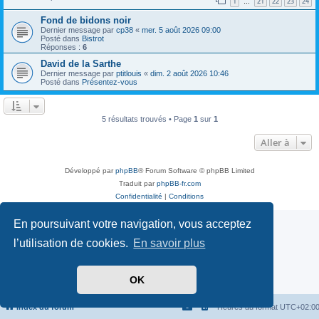
1
21
22
23
24
…
Fond de bidons noir
Dernier message par
cp38
«
mer. 5 août 2026 09:00
Posté dans
Bistrot
Réponses :
6
David de la Sarthe
Dernier message par
ptitlouis
«
dim. 2 août 2026 10:46
Posté dans
Présentez-vous
5 résultats trouvés • Page
1
sur
1
Aller à
Développé par
phpBB
® Forum Software © phpBB Limited
Traduit par
phpBB-fr.com
Confidentialité
|
Conditions
En poursuivant votre navigation, vous acceptez
l’utilisation de cookies.
En savoir plus
OK
Index du forum
Heures au format
UTC+02:0