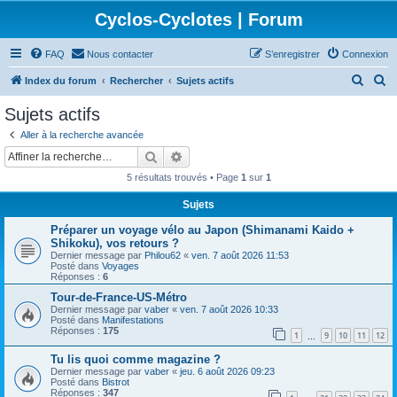
Cyclos-Cyclotes | Forum
FAQ
Nous contacter
S’enregistrer
Connexion
R
R
Index du forum
Rechercher
Sujets actifs
e
e
Sujets actifs
c
c
Aller à la recherche avancée
h
h
Rechercher
Recherche avancée
e
e
5 résultats trouvés • Page
1
sur
1
r
r
Sujets
c
c
Préparer un voyage vélo au Japon (Shimanami Kaido +
h
h
Shikoku), vos retours ?
e
e
Dernier message par
Philou62
«
ven. 7 août 2026 11:53
Posté dans
Voyages
r
r
Réponses :
6
Tour-de-France-US-Métro
Dernier message par
vaber
«
ven. 7 août 2026 10:33
Posté dans
Manifestations
Réponses :
175
1
9
10
11
12
…
Tu lis quoi comme magazine ?
Dernier message par
vaber
«
jeu. 6 août 2026 09:23
Posté dans
Bistrot
Réponses :
347