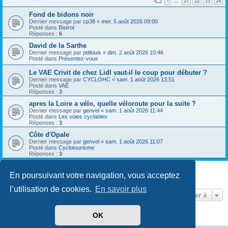
1
21
22
23
24
…
Fond de bidons noir
Dernier message par
cp38
«
mer. 5 août 2026 09:00
Posté dans
Bistrot
Réponses :
6
David de la Sarthe
Dernier message par
ptitlouis
«
dim. 2 août 2026 10:46
Posté dans
Présentez-vous
Le VAE Crivit de chez Lidl vaut-il le coup pour débuter ?
Dernier message par
CYCLOHC
«
sam. 1 août 2026 13:51
Posté dans
VAE
Réponses :
3
apres la Loire a vélo, quelle véloroute pour la suite ?
Dernier message par
genvel
«
sam. 1 août 2026 11:44
Posté dans
Les voies cyclables
Réponses :
3
Côte d'Opale
Dernier message par
genvel
«
sam. 1 août 2026 11:07
Posté dans
Cyclotourisme
Réponses :
3
En poursuivant votre navigation, vous acceptez
8 résultats trouvés • Page
1
sur
1
l’utilisation de cookies.
En savoir plus
Aller à
OK
Développé par
phpBB
® Forum Software © phpBB Limited
Traduit par
phpBB-fr.com