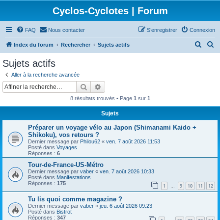
Cyclos-Cyclotes | Forum
FAQ
Nous contacter
S’enregistrer
Connexion
R
R
Index du forum
Rechercher
Sujets actifs
e
e
Sujets actifs
c
c
Aller à la recherche avancée
h
h
Rechercher
Recherche avancée
e
e
8 résultats trouvés • Page
1
sur
1
r
r
Sujets
c
c
Préparer un voyage vélo au Japon (Shimanami Kaido +
h
h
Shikoku), vos retours ?
e
e
Dernier message par
Philou62
«
ven. 7 août 2026 11:53
Posté dans
Voyages
r
r
Réponses :
6
Tour-de-France-US-Métro
Dernier message par
vaber
«
ven. 7 août 2026 10:33
Posté dans
Manifestations
Réponses :
175
1
9
10
11
12
…
Tu lis quoi comme magazine ?
Dernier message par
vaber
«
jeu. 6 août 2026 09:23
Posté dans
Bistrot
Réponses :
347